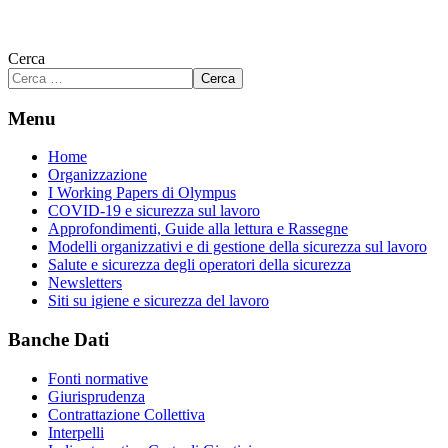
Cerca
Cerca
Menu
Home
Organizzazione
I Working Papers di Olympus
COVID-19 e sicurezza sul lavoro
Approfondimenti, Guide alla lettura e Rassegne
Modelli organizzativi e di gestione della sicurezza sul lavoro
Salute e sicurezza degli operatori della sicurezza
Newsletters
Siti su igiene e sicurezza del lavoro
Banche Dati
Fonti normative
Giurisprudenza
Contrattazione Collettiva
Interpelli