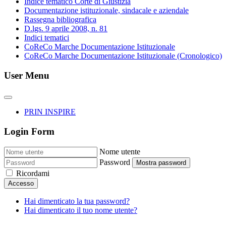
Indice tematico Corte di Giustizia
Documentazione istituzionale, sindacale e aziendale
Rassegna bibliografica
D.lgs. 9 aprile 2008, n. 81
Indici tematici
CoReCo Marche Documentazione Istituzionale
CoReCo Marche Documentazione Istituzionale (Cronologico)
User Menu
PRIN INSPIRE
Login Form
Nome utente
Password
Mostra password
Ricordami
Accesso
Hai dimenticato la tua password?
Hai dimenticato il tuo nome utente?