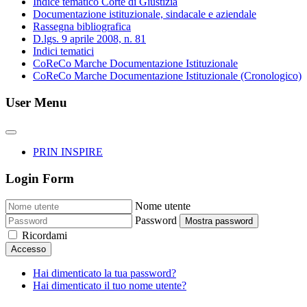
Indice tematico Corte di Giustizia
Documentazione istituzionale, sindacale e aziendale
Rassegna bibliografica
D.lgs. 9 aprile 2008, n. 81
Indici tematici
CoReCo Marche Documentazione Istituzionale
CoReCo Marche Documentazione Istituzionale (Cronologico)
User Menu
PRIN INSPIRE
Login Form
Nome utente
Password
Mostra password
Ricordami
Accesso
Hai dimenticato la tua password?
Hai dimenticato il tuo nome utente?