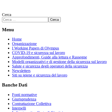
Cerca
Cerca
Menu
Home
Organizzazione
I Working Papers di Olympus
COVID-19 e sicurezza sul lavoro
Approfondimenti, Guide alla lettura e Rassegne
Modelli organizzativi e di gestione della sicurezza sul lavoro
Salute e sicurezza degli operatori della sicurezza
Newsletters
Siti su igiene e sicurezza del lavoro
Banche Dati
Fonti normative
Giurisprudenza
Contrattazione Collettiva
Interpelli