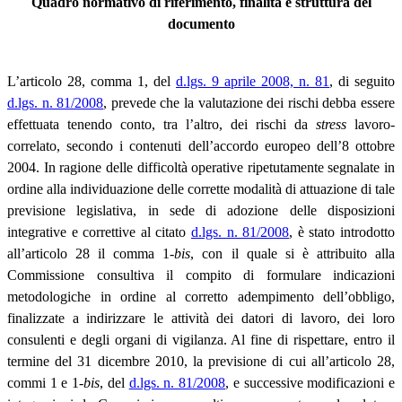
Quadro normativo di riferimento, finalità e struttura del
documento
L’articolo 28, comma 1, del
d.lgs. 9 aprile 2008, n. 81
, di seguito
d.lgs. n. 81/2008
, prevede che la valutazione dei rischi debba essere
effettuata tenendo conto, tra l’altro, dei rischi da
stress
lavoro-
correlato, secondo i contenuti dell’accordo europeo dell’8 ottobre
2004. In ragione delle difficoltà operative ripetutamente segnalate in
ordine alla individuazione delle corrette modalità di attuazione di tale
previsione legislativa, in sede di adozione delle disposizioni
integrative e correttive al citato
d.lgs. n. 81/2008
, è stato introdotto
all’articolo 28 il comma 1-
bis
, con il quale si è attribuito alla
Commissione consultiva il compito di formulare indicazioni
metodologiche in ordine al corretto adempimento dell’obbligo,
finalizzate a indirizzare le attività dei datori di lavoro, dei loro
consulenti e degli organi di vigilanza. Al fine di rispettare, entro il
termine del 31 dicembre 2010, la previsione di cui all’articolo 28,
commi 1 e 1-
bis
, del
d.lgs. n. 81/2008
, e successive modificazioni e