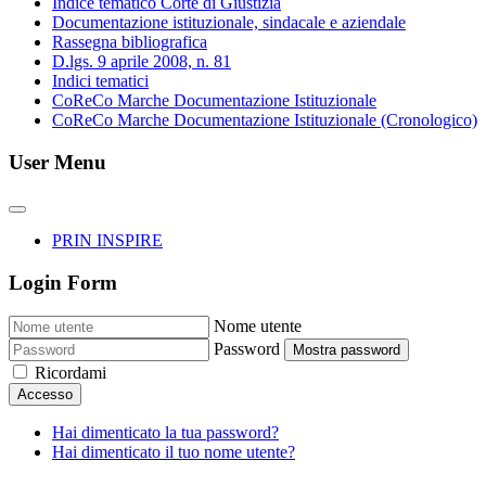
Indice tematico Corte di Giustizia
Documentazione istituzionale, sindacale e aziendale
Rassegna bibliografica
D.lgs. 9 aprile 2008, n. 81
Indici tematici
CoReCo Marche Documentazione Istituzionale
CoReCo Marche Documentazione Istituzionale (Cronologico)
User Menu
PRIN INSPIRE
Login Form
Nome utente
Password
Mostra password
Ricordami
Accesso
Hai dimenticato la tua password?
Hai dimenticato il tuo nome utente?