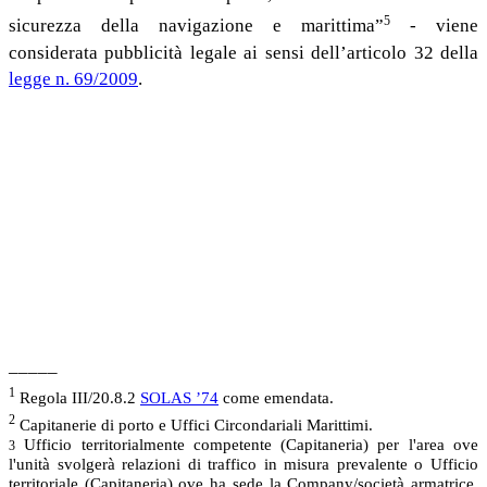
5
sicurezza della navigazione e marittima”
- viene
considerata pubblicità legale ai sensi dell’articolo 32 della
legge n. 69/2009
.
_____
1
Regola III/20.8.2
SOLAS ’74
come emendata.
2
Capitanerie di porto e Uffici Circondariali Marittimi.
Ufficio territorialmente competente (Capitaneria) per l'area ove
3
l'unità svolgerà relazioni di traffico in misura prevalente o Ufficio
territoriale (Capitaneria) ove ha sede la Company/società armatrice,