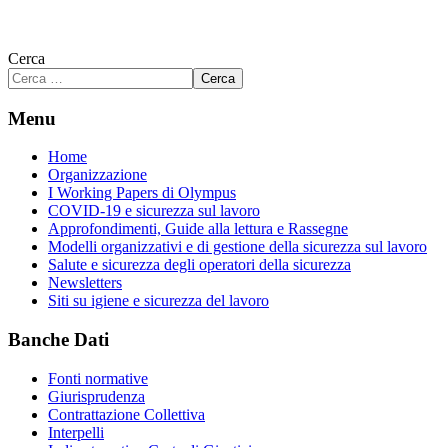
Cerca
Cerca
Menu
Home
Organizzazione
I Working Papers di Olympus
COVID-19 e sicurezza sul lavoro
Approfondimenti, Guide alla lettura e Rassegne
Modelli organizzativi e di gestione della sicurezza sul lavoro
Salute e sicurezza degli operatori della sicurezza
Newsletters
Siti su igiene e sicurezza del lavoro
Banche Dati
Fonti normative
Giurisprudenza
Contrattazione Collettiva
Interpelli