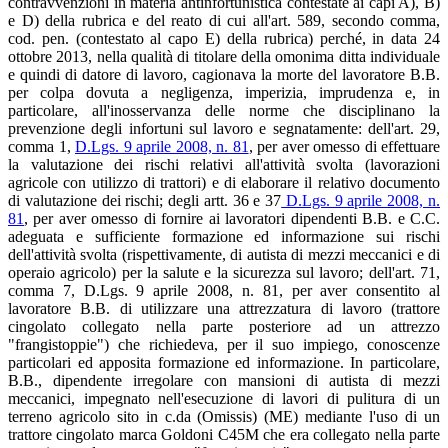
contravvenzioni in materia antinfortunistica contestate ai capi A), B)
e D) della rubrica e del reato di cui all'art. 589, secondo comma,
cod. pen. (contestato al capo E) della rubrica) perché, in data 24
ottobre 2013, nella qualità di titolare della omonima ditta individuale
e quindi di datore di lavoro, cagionava la morte del lavoratore B.B.
per colpa dovuta a negligenza, imperizia, imprudenza e, in
particolare, all'inosservanza delle norme che disciplinano la
prevenzione degli infortuni sul lavoro e segnatamente: dell'art. 29,
comma 1,
D.Lgs. 9 aprile 2008, n. 81
, per aver omesso di effettuare
la valutazione dei rischi relativi all'attività svolta (lavorazioni
agricole con utilizzo di trattori) e di elaborare il relativo documento
di valutazione dei rischi; degli artt. 36 e 37
D.Lgs. 9 aprile 2008, n.
81
, per aver omesso di fornire ai lavoratori dipendenti B.B. e C.C.
adeguata e sufficiente formazione ed informazione sui rischi
dell'attività svolta (rispettivamente, di autista di mezzi meccanici e di
operaio agricolo) per la salute e la sicurezza sul lavoro; dell'art. 71,
comma 7, D.Lgs. 9 aprile 2008, n. 81, per aver consentito al
lavoratore B.B. di utilizzare una attrezzatura di lavoro (trattore
cingolato collegato nella parte posteriore ad un attrezzo
"frangistoppie") che richiedeva, per il suo impiego, conoscenze
particolari ed apposita formazione ed informazione. In particolare,
B.B., dipendente irregolare con mansioni di autista di mezzi
meccanici, impegnato nell'esecuzione di lavori di pulitura di un
terreno agricolo sito in c.da (Omissis) (ME) mediante l'uso di un
trattore cingolato marca Goldoni C45M che era collegato nella parte