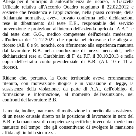
Allega per il principio di autosufficienza del ricorso, la Gazzetta
Ufficiale relativa all'Accordo Quadro raggiunto il 22.02.2012 e
sostiene che l'esistenza e l'applicazione, nella prassi corrente, della
richiamata normativa, aveva trovato conferma nelle dichiarazioni
rese in dibattimento dal teste E.E., responsabile del servizio
prevenzione e protezione all'interno dell'azienda agricola "A.A.", e
dal teste dott. G.G., medico competente dell'azienda medesima,
all'udienza del 12.12.2022 che riporta nel ricorso e che allega al
ricorso (All. 8 e 9), nonché, con riferimento alla esperienza maturata
dal lavoratore B.B. nella conduzione di mezzi meccanici, nelle
dichiarazioni rese ai Carabinieri di F. da F.F. il 30.10.2013 e nella
copia dell'estratto conto previdenziale di B.B. (All. 10 e 11 al
ricorso).
Ritiene che, pertanto, la Corte territoriale aveva erroneamente
ritenuto, con motivazione illogica e in violazione di legge, la
sussistenza della violazione, da parte di A.A., dell'obbligo di
formazione e informazione, al momento dell'assunzione, nei
confronti del lavoratore B.B.
Lamenta, inoltre, mancanza di motivazione in merito alla sussistenza
di un nesso causale diretto tra la posizione di lavoratore in nero del
B.B. e la mancanza di competenze specifiche, invece dal medesimo
maturate nel tempo, che gli consentivano di svolgere la mansione
affidatagli in tutta sicurezza.