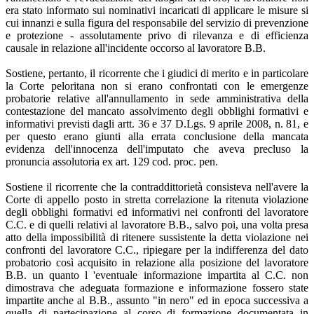
era stato informato sui nominativi incaricati di applicare le misure si
cui innanzi e sulla figura del responsabile del servizio di prevenzione
e protezione - assolutamente privo di rilevanza e di efficienza
causale in relazione all'incidente occorso al lavoratore B.B.
Sostiene, pertanto, il ricorrente che i giudici di merito e in particolare
la Corte peloritana non si erano confrontati con le emergenze
probatorie relative all'annullamento in sede amministrativa della
contestazione del mancato assolvimento degli obblighi formativi e
informativi previsti dagli artt. 36 e 37 D.Lgs. 9 aprile 2008, n. 81, e
per questo erano giunti alla errata conclusione della mancata
evidenza dell'innocenza dell'imputato che aveva precluso la
pronuncia assolutoria ex art. 129 cod. proc. pen.
Sostiene il ricorrente che la contraddittorietà consisteva nell'avere la
Corte di appello posto in stretta correlazione la ritenuta violazione
degli obblighi formativi ed informativi nei confronti del lavoratore
C.C. e di quelli relativi al lavoratore B.B., salvo poi, una volta presa
atto della impossibilità di ritenere sussistente la detta violazione nei
confronti del lavoratore C.C., ripiegare per la indifferenza del dato
probatorio così acquisito in relazione alla posizione del lavoratore
B.B. un quanto l 'eventuale informazione impartita al C.C. non
dimostrava che adeguata formazione e informazione fossero state
impartite anche al B.B., assunto "in nero" ed in epoca successiva a
quella di partecipazione al corso di formazione documentata in