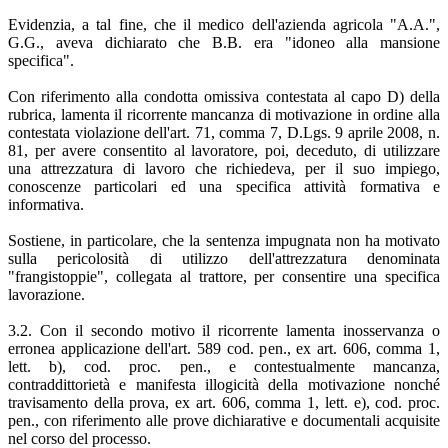
Evidenzia, a tal fine, che il medico dell'azienda agricola "A.A.",
G.G., aveva dichiarato che B.B. era "idoneo alla mansione
specifica".
Con riferimento alla condotta omissiva contestata al capo D) della
rubrica, lamenta il ricorrente mancanza di motivazione in ordine alla
contestata violazione dell'art. 71, comma 7, D.Lgs. 9 aprile 2008, n.
81, per avere consentito al lavoratore, poi, deceduto, di utilizzare
una attrezzatura di lavoro che richiedeva, per il suo impiego,
conoscenze particolari ed una specifica attività formativa e
informativa.
Sostiene, in particolare, che la sentenza impugnata non ha motivato
sulla pericolosità di utilizzo dell'attrezzatura denominata
"frangistoppie", collegata al trattore, per consentire una specifica
lavorazione.
3.2. Con il secondo motivo il ricorrente lamenta inosservanza o
erronea applicazione dell'art. 589 cod. pen., ex art. 606, comma 1,
lett. b), cod. proc. pen., e contestualmente mancanza,
contraddittorietà e manifesta illogicità della motivazione nonché
travisamento della prova, ex art. 606, comma 1, lett. e), cod. proc.
pen., con riferimento alle prove dichiarative e documentali acquisite
nel corso del processo.