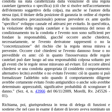
condotta sia stata caratterizzata dalla violazione di una regola
cautelare (generica o specifica) (ciò che si risolve nell'accertamento
dell'elemento soggettivo della colpa), ma anche se l'autore della
stessa (qui, il titolare della posizione di garanzia in ordine al rispetto
della normativa precauzionale) potesse prevedere ex ante quello
"specifico" sviluppo causale ed attivarsi per evitarlo. In quest'ottica,
la violazione della regola cautelare e la sussistenza del nesso di
condizionamento tra la condotta e l'evento non sono sufficienti per
fondare la responsabilità, giacché occorre anche chiedersi,
necessariamente, se l'evento derivatone rappresenti o no la
"concretizzazione" del rischio che la regola stessa mirava a
prevenire. Occorre cioè chiedersi se l'evento dannoso fosse o no
prevedibile ex ante: ciò in quanto l'inosservanza delle regole
cautelari può dare luogo ad una responsabilità colposa soltanto per
gli eventi che le regole stesse miravano ad evitare. Ed occorre altresì
chiedersi se una condotta appropriata (il cosiddetto comportamento
alternativo lecito) avrebbe o no evitato l'evento: ciò in quanto si può
formalizzare l'addebito solo quando il comportamento diligente
avrebbe certamente evitato l'esito antigiuridico o anche solo avrebbe
determinato apprezzabili, significative probabilità di scongiurare il
danno." (Sez. 4, n.
43966
del 06/11/2009, Morelli, Rv. 245526 -
01).
Richiama, poi, giurisprudenza in tema di delega di funzioni e
sostiene che nel caso in esame il datore di lavoro aveva nominato un