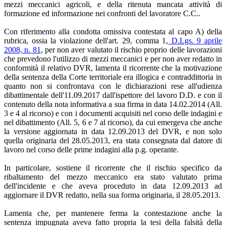
mezzi meccanici agricoli, e della ritenuta mancata attività di
formazione ed informazione nei confronti del lavoratore C.C..
Con riferimento alla condotta omissiva contestata al capo A) della
rubrica, ossia la violazione dell'art. 29, comma 1,
D.Lgs. 9 aprile
2008, n. 81
, per non aver valutato il rischio proprio delle lavorazioni
che prevedono l'utilizzo di mezzi meccanici e per non aver redatto in
conformità il relativo DVR, lamenta il ricorrente che la motivazione
della sentenza della Corte territoriale era illogica e contraddittoria in
quanto non si confrontava con le dichiarazioni rese all'udienza
dibattimentale dell'11.09.2017 dall'ispettore del lavoro D.D. e con il
contenuto della nota informativa a sua firma in data 14.02.2014 (All.
3 e 4 al ricorso) e con i documenti acquisiti nel corso delle indagini e
nel dibattimento (All. 5, 6 e 7 al ricorso), da cui emergeva che anche
la versione aggiornata in data 12.09.2013 del DVR, e non solo
quella originaria del 28.05.2013, era stata consegnata dal datore di
lavoro nel corso delle prime indagini alla p.g. operante.
In particolare, sostiene il ricorrente che il rischio specifico da
ribaltamento del mezzo meccanico era stato valutato prima
dell'incidente e che aveva proceduto in data 12.09.2013 ad
aggiornare il DVR redatto, nella sua forma originaria, il 28.05.2013.
Lamenta che, per mantenere ferma la contestazione anche la
sentenza impugnata aveva fatto propria la tesi della falsità della