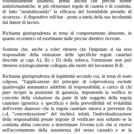
volontariamente disatteso, prima ancora che precise norme
antinfortunistiche, le più elementari regole di cautela e di condotta,
di fatto "neutralizzando" la efficacia del formidabile presidio di
sicurezza - il dispositivo roll-bar - posto a tutela della sua incolumità
dal datore di lavoro.
Richiama giurisprudenza in tema di comportamento abnorme, in
quanto eccentrico ed esorbitante dalle precise direttive ricevute.
Sostiene che, anche a voler ritenere che l'imputato si sia reso
responsabile della omissione delle specifiche regole cautelari
descritte ai capi A), B) c D) della rubrica, l'omissione non può
ritenersi eziologicamente collegata alla morte del lavoratore B.B.
Richiama giurisprudenza di legittimità secondo cui, in tema di reato
colposo, "l'applicazione del principio di colpevolezza esclude
qualsivoglia automatico addebito di responsabilità, a carico di chi
pure ricopre la posizione di garanzia, imponendo la verifica in
concreto della violazione da parte di tale soggetto della regola
cautelare (generica o specifica) e della prevedibilità ed evitabilità
dell'evento dannoso che la regola cautelare mirava a prevenire (la
c.d. "concretizzazione" del rischio): infatti, l'individualizzazione
della responsabilità penale impone di verificare non soltanto se la
condotta abbia concorso a determinare l'evento (ciò che si risolve
nell'accertamento della sussistenza del nesso causale) e se la