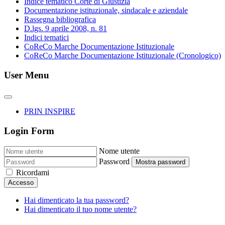
Indice tematico Corte di Giustizia
Documentazione istituzionale, sindacale e aziendale
Rassegna bibliografica
D.lgs. 9 aprile 2008, n. 81
Indici tematici
CoReCo Marche Documentazione Istituzionale
CoReCo Marche Documentazione Istituzionale (Cronologico)
User Menu
PRIN INSPIRE
Login Form
Nome utente
Password
Mostra password
Ricordami
Accesso
Hai dimenticato la tua password?
Hai dimenticato il tuo nome utente?