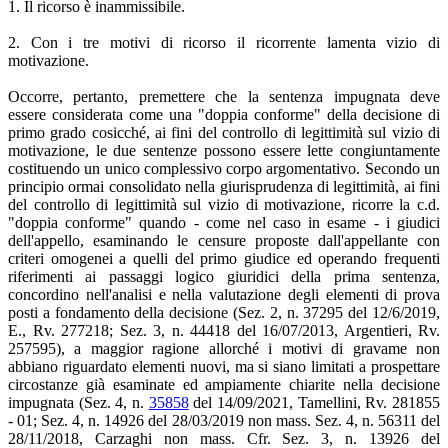
1. Il ricorso è inammissibile.
2. Con i tre motivi di ricorso il ricorrente lamenta vizio di
motivazione.
Occorre, pertanto, premettere che la sentenza impugnata deve
essere considerata come una "doppia conforme" della decisione di
primo grado cosicché, ai fini del controllo di legittimità sul vizio di
motivazione, le due sentenze possono essere lette congiuntamente
costituendo un unico complessivo corpo argomentativo. Secondo un
principio ormai consolidato nella giurisprudenza di legittimità, ai fini
del controllo di legittimità sul vizio di motivazione, ricorre la c.d.
"doppia conforme" quando - come nel caso in esame - i giudici
dell'appello, esaminando le censure proposte dall'appellante con
criteri omogenei a quelli del primo giudice ed operando frequenti
riferimenti ai passaggi logico giuridici della prima sentenza,
concordino nell'analisi e nella valutazione degli elementi di prova
posti a fondamento della decisione (Sez. 2, n. 37295 del 12/6/2019,
E., Rv. 277218; Sez. 3, n. 44418 del 16/07/2013, Argentieri, Rv.
257595), a maggior ragione allorché i motivi di gravame non
abbiano riguardato elementi nuovi, ma si siano limitati a prospettare
circostanze già esaminate ed ampiamente chiarite nella decisione
impugnata (Sez. 4, n.
35858
del 14/09/2021, Tamellini, Rv. 281855
- 01; Sez. 4, n. 14926 del 28/03/2019 non mass. Sez. 4, n. 56311 del
28/11/2018, Carzaghi non mass. Cfr. Sez. 3, n. 13926 del