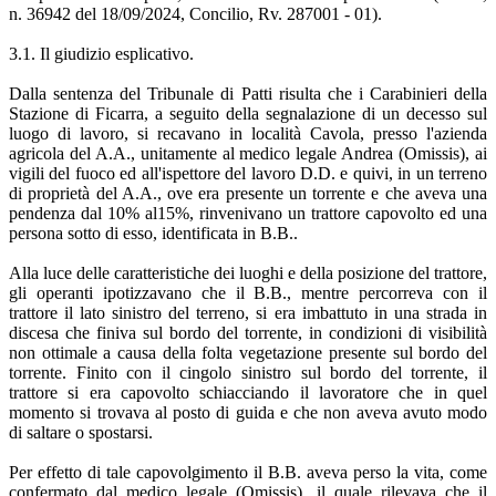
n. 36942 del 18/09/2024, Concilio, Rv. 287001 - 01).
3.1. Il giudizio esplicativo.
Dalla sentenza del Tribunale di Patti risulta che i Carabinieri della
Stazione di Ficarra, a seguito della segnalazione di un decesso sul
luogo di lavoro, si recavano in località Cavola, presso l'azienda
agricola del A.A., unitamente al medico legale Andrea (Omissis), ai
vigili del fuoco ed all'ispettore del lavoro D.D. e quivi, in un terreno
di proprietà del A.A., ove era presente un torrente e che aveva una
pendenza dal 10% al15%, rinvenivano un trattore capovolto ed una
persona sotto di esso, identificata in B.B..
Alla luce delle caratteristiche dei luoghi e della posizione del trattore,
gli operanti ipotizzavano che il B.B., mentre percorreva con il
trattore il lato sinistro del terreno, si era imbattuto in una strada in
discesa che finiva sul bordo del torrente, in condizioni di visibilità
non ottimale a causa della folta vegetazione presente sul bordo del
torrente. Finito con il cingolo sinistro sul bordo del torrente, il
trattore si era capovolto schiacciando il lavoratore che in quel
momento si trovava al posto di guida e che non aveva avuto modo
di saltare o spostarsi.
Per effetto di tale capovolgimento il B.B. aveva perso la vita, come
confermato dal medico legale (Omissis), il quale rilevava che il