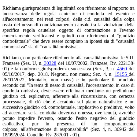
Richiama giurisprudenza di legittimità con riferimento al rapporto tra
inosservanza delle regola cautelare di condotta ed evento e
all'accertamento, nei reati colposi, della c.d. causalità della colpa
ossia del nesso di condizionamento causale tra la violazione della
specifica regola cautelare oggetto di contestazione e l'evento
concretamente verificatosi e quindi con riferimento al "giudizio
controfattuale" che deve essere compiuto in ipotesi sia di "causalità
commissiva" sia di "causalità omissiva".
Richiama, con particolare riferimento alla causalità omissiva, le S.U.
Franzese (Sez. U, n.
30328
del 10/07/2002, Franzese, Rv. 222138-
01) e la conforme giurisprudenza successiva (Sez., 3, n.
4560
del
05/10/2017, dep. 2018, Negroni, non mass.; Sez. 4, n.
15155
del
26/01/2022, Montalto, non mass.) e in particolare il principio
secondo cui "In tema di nesso di causalità, l'accertamento, in caso di
condotta omissiva, deve essere effettuato mediante un preliminare
giudizio cd. esplicativo, afferente alla ricostruzione, con certezza
processuale, di ciò che è accaduto sul piano naturalistico e un
successivo giudizio cd. controfattuale, implicativo o predittivo, volto
ad accertare se la condotta doverosa omessa, ove tenuta, avrebbe
potuto impedire l'evento, ostando l'esito negativo del giudizio
esplicativo, pur in presenza di un comportamento
colposo, all'affermazione di responsabilità" (Sez. 4, n. 36942 del
18/09/2024, Concilio, Rv. 287001 - 01).