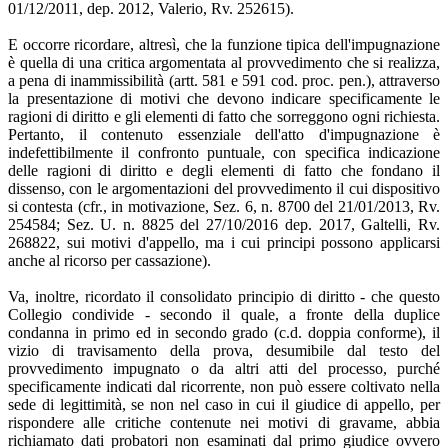
01/12/2011, dep. 2012, Valerio, Rv. 252615).
E occorre ricordare, altresì, che la funzione tipica dell'impugnazione
è quella di una critica argomentata al provvedimento che si realizza,
a pena di inammissibilità (artt. 581 e 591 cod. proc. pen.), attraverso
la presentazione di motivi che devono indicare specificamente le
ragioni di diritto e gli elementi di fatto che sorreggono ogni richiesta.
Pertanto, il contenuto essenziale dell'atto d'impugnazione è
indefettibilmente il confronto puntuale, con specifica indicazione
delle ragioni di diritto e degli elementi di fatto che fondano il
dissenso, con le argomentazioni del provvedimento il cui dispositivo
si contesta (cfr., in motivazione, Sez. 6, n. 8700 del 21/01/2013, Rv.
254584; Sez. U. n. 8825 del 27/10/2016 dep. 2017, Galtelli, Rv.
268822, sui motivi d'appello, ma i cui principi possono applicarsi
anche al ricorso per cassazione).
Va, inoltre, ricordato il consolidato principio di diritto - che questo
Collegio condivide - secondo il quale, a fronte della duplice
condanna in primo ed in secondo grado (c.d. doppia conforme), il
vizio di travisamento della prova, desumibile dal testo del
provvedimento impugnato o da altri atti del processo, purché
specificamente indicati dal ricorrente, non può essere coltivato nella
sede di legittimità, se non nel caso in cui il giudice di appello, per
rispondere alle critiche contenute nei motivi di gravame, abbia
richiamato dati probatori non esaminati dal primo giudice ovvero