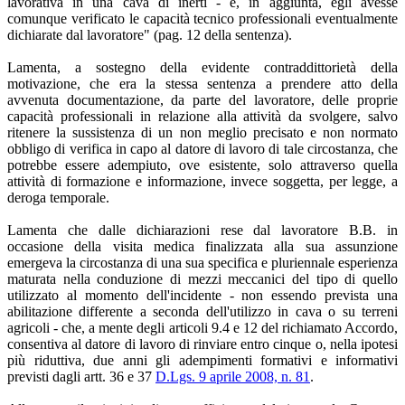
lavorativa in una cava di inerti - e, in aggiunta, egli avesse
comunque verificato le capacità tecnico professionali eventualmente
dichiarate dal lavoratore" (pag. 12 della sentenza).
Lamenta, a sostegno della evidente contraddittorietà della
motivazione, che era la stessa sentenza a prendere atto della
avvenuta documentazione, da parte del lavoratore, delle proprie
capacità professionali in relazione alla attività da svolgere, salvo
ritenere la sussistenza di un non meglio precisato e non normato
obbligo di verifica in capo al datore di lavoro di tale circostanza, che
potrebbe essere adempiuto, ove esistente, solo attraverso quella
attività di formazione e informazione, invece soggetta, per legge, a
deroga temporale.
Lamenta che dalle dichiarazioni rese dal lavoratore B.B. in
occasione della visita medica finalizzata alla sua assunzione
emergeva la circostanza di una sua specifica e pluriennale esperienza
maturata nella conduzione di mezzi meccanici del tipo di quello
utilizzato al momento dell'incidente - non essendo prevista una
abilitazione differente a seconda dell'utilizzo in cava o su terreni
agricoli - che, a mente degli articoli 9.4 e 12 del richiamato Accordo,
consentiva al datore di lavoro di rinviare entro cinque o, nella ipotesi
più riduttiva, due anni gli adempimenti formativi e informativi
previsti dagli artt. 36 e 37
D.Lgs. 9 aprile 2008, n. 81
.