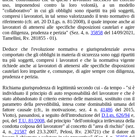
uso, imponendosi contro la loro volontà), a un modello
"collaborativo" in cui gli obblighi sono ripartiti tra più soggetti,
compresi i lavoratori, in tal senso valorizzando il testo normativo di
riferimento (cfr. art. 20 D.Lgs. n. 81/2008), il quale impone anche ai
lavoratori di attenersi alle specifiche disposizioni cautelari e agire
con diligenza, prudenza e perizia" (Sez. 4, n.
35858
del 14/09/2021,
Tamellini, Rv. 281855 - 01).
Deduce che l'evoluzione normativa e giurisprudenziale aveva
comportato che gli obblighi in materia di sicurezza sono oggi ripartiti
tra più soggetti, compresi i lavoratori e che la normativa vigente
richiede anche ai lavoratori di attenersi alle specifiche disposizioni
cautelari loro impartite e, comunque, di agire sempre con diligenza,
prudenza e perizia.
Richiama giurisprudenza di legittimità secondo cui - da tempo - "si è
individuato il principio di auto responsabilità del lavoratore e che è
stato abbandonato il criterio esterno delle mansioni, sostituito con il
parametro della prevedibilità, intesa come dominabilità umana del
fattore causale (cfr., in motivazione, sez. 4 n.
41486
del 2015,
Viotto), passandosi, a seguito dell'introduzione del
D.Lgs. 626/94
e,
poi, del
T.U. 81/2008
, dal principio "dell'ontologica irrilevanza della
condotta colposa del lavoratore" al concetto di "area di rischio" (sez.
4, n.
21587
del 23.3.2007, Pelosi, Rv. 236721) che il datore di