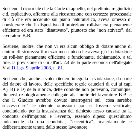
Sostiene il ricorrente che la Corte di appello, nel preliminare giudizio
c.d. esplicativo, afferente alla ricostruzione con certezza processuale
di ciò che era accaduto sul piano naturalistico, aveva omesso di
considerare che il dispositivo di protezione roll-bar era pienamente
efficiente ed era stato "disattivato", piuttosto che "non attivato", dal
lavoratore B.B.
Sostiene, inoltre, che non vi era alcun obbligo di dotare anche di
cinture di sicurezza il mezzo meccanico che aveva già in dotazione
un roll-bar pienamente efficiente e funzionante, richiamando, a tal
fine, la previsione di cui all'art. 2.4 della parte seconda dell'allegato
V al
D.Lgs. 9 aprile 2008, n. 81
.
Sostiene che, anche a voler ritenere integrata la violazione, da parte
del datore di lavoro, delle specifiche regole cautelari di cui ai capi
A), B) e D) della rubrica, dette condotte non potevano, comunque,
ritenersi eziologicamente collegate alla morte del lavoratore B.B. e
che il Giudice avrebbe dovuto interrogarsi sul "cosa sarebbe
successo se" le ritenute omissioni non si fossero verificate,
concludendo per la insussistenza del richiesto nesso causale tra la
condotta dell'imputato e l'evento, essendo dipeso quest'ultimo
unicamente da una condotta, "eccentrica", materialmente e
deliberatamente tenuta dallo stesso lavoratore.