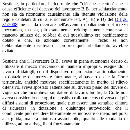
Sostiene, in particolare, il ricorrente che "ciò che è certo è che la
causa efficiente del decesso del lavoratore B.B. per schiacciamento,
non sia da ricondurre causalmente alla ritenuta violazione delle
regole cautelari di cui alle richiamate lett. A), B) e D) del
D.Lgs.
81/2008
, né sia da ricercare nell'avvenuto ribaltamento del mezzo
meccanico, ma sia, più esattamente, eziologicamente connessa al
mancato utilizzo del roll-bar di cui quest'ultimo era pacificamente
dotato e che, se azionato correttamente - recte: se non
deliberatamente disattivato - proprio quel ribaltamento avrebbe
evitato".
Sostiene che il lavoratore B.B. aveva in piena autonomia deciso di
utilizzare il mezzo meccanico in maniera impropria, eseguendo il
lavoro affidatogli, con il dispositivo di protezione antiribaltamento,
in dotazione del mezzo e funzionante, abbassato e che la Corte
territoriale, anziché motivare specificatamente in merito al rilievo
difensivo, aveva spostato l'attenzione sul diverso piano del dovere di
vigilanza che incombeva sul datore di lavoro. Inoltre, la Corte non
aveva considerato che ogni dispositivo roll-bar è cosa diversa dai più
diffusi sistemi di protezione, quale può essere una semplice cintura
di sicurezza, in dotazione a qualunque autoveicolo, che il
conducente può decidere liberamente se indossare o meno nel porsi
alla guida, ma era piuttosto assimilabile, quanto alle modalità di
utilizzo, ad un airbag, il cui funzionamento