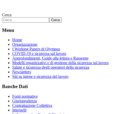
Cerca
Cerca
Menu
Home
Organizzazione
I Working Papers di Olympus
COVID-19 e sicurezza sul lavoro
Approfondimenti, Guide alla lettura e Rassegne
Modelli organizzativi e di gestione della sicurezza sul lavoro
Salute e sicurezza degli operatori della sicurezza
Newsletters
Siti su igiene e sicurezza del lavoro
Banche Dati
Fonti normative
Giurisprudenza
Contrattazione Collettiva
Interpelli