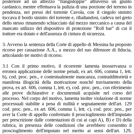
posteriore ad un attrezzo "frangistoppie" attraverso un giunto
cardanico, mentre effettuava la pulizia di una porzione del terreno in
pendenza, nei pressi del torrente Cavola, con il cingolo sinistro
toccava il bordo sinistro del torrente e, ribaltandosi, cadeva nel greto
dello stesso rimanendo schiacciato dal mezzo meccanico a causa del
mancato utilizzo del dispositivo di protezione "Roll bar" di cui il
trattore era dotato e dell'assenza di cintura di sicurezza.
3. Avverso la sentenza della Corte di appello di Messina ha proposto
ricorso per cassazione A.A., a mezzo del suo difensore di fiducia,
articolando tre motivi di ricorso.
3.1 Con il primo motivo, il ricorrente lamenta inosservanza o
erronea applicazione delle norme penali, ex art. 606, comma 1, lett.
b), cod. proc. pen., e contestualmente mancanza, contraddittorietà e
manifesta illogicità della motivazione nonché travisamento della
prova, ex art. 606, comma 1, lett. e), cod. proc. pen., con riferimento
alle prove dichiarative e documentali acquisite nel corso del
processo. Nel corpo del motivo, lamenta inoltre violazione di norme
processuali stabilite a pena di nullità e segnatamente dell'art. 129
cod. proc. pen., ex art. 606, comma 1, lett. c), cod. proc. pen., per
aver la Corte di appello confermato il proscioglimento dell'imputato
per prescrizione dalle contestazioni di cui ai capi A), B) e D) della
rubrica, in presenza delle condizioni che avrebbero consentito il
proscioglimento dell'imputato nel merito ai sensi dell'art. 129,