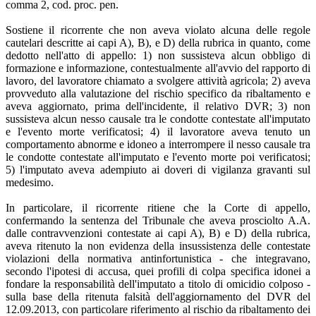
comma 2, cod. proc. pen.
Sostiene il ricorrente che non aveva violato alcuna delle regole
cautelari descritte ai capi A), B), e D) della rubrica in quanto, come
dedotto nell'atto di appello: 1) non sussisteva alcun obbligo di
formazione e informazione, contestualmente all'avvio del rapporto di
lavoro, del lavoratore chiamato a svolgere attività agricola; 2) aveva
provveduto alla valutazione del rischio specifico da ribaltamento e
aveva aggiornato, prima dell'incidente, il relativo DVR; 3) non
sussisteva alcun nesso causale tra le condotte contestate all'imputato
e l'evento morte verificatosi; 4) il lavoratore aveva tenuto un
comportamento abnorme e idoneo a interrompere il nesso causale tra
le condotte contestate all'imputato e l'evento morte poi verificatosi;
5) l'imputato aveva adempiuto ai doveri di vigilanza gravanti sul
medesimo.
In particolare, il ricorrente ritiene che la Corte di appello,
confermando la sentenza del Tribunale che aveva prosciolto A.A.
dalle contravvenzioni contestate ai capi A), B) e D) della rubrica,
aveva ritenuto la non evidenza della insussistenza delle contestate
violazioni della normativa antinfortunistica - che integravano,
secondo l'ipotesi di accusa, quei profili di colpa specifica idonei a
fondare la responsabilità dell'imputato a titolo di omicidio colposo -
sulla base della ritenuta falsità dell'aggiornamento del DVR del
12.09.2013, con particolare riferimento al rischio da ribaltamento dei