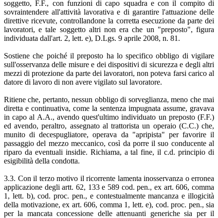
soggetto, F.F., con funzioni di capo squadra e con il compito di
sovraintendere all'attività lavorativa e di garantire l'attuazione delle
direttive ricevute, controllandone la corretta esecuzione da parte dei
lavoratori, e tale soggetto altri non era che un "preposto", figura
individuata dall'art. 2, lett. e), D.Lgs. 9 aprile 2008, n. 81.
Sostiene che poiché il preposto ha lo specifico obbligo di vigilare
sull'osservanza delle misure e dei dispositivi di sicurezza e degli altri
mezzi di protezione da parte dei lavoratori, non poteva farsi carico al
datore di lavoro di non avere vigilato sul lavoratore.
Ritiene che, pertanto, nessun obbligo di sorveglianza, meno che mai
diretta e continuativa, come la sentenza impugnata assume, gravava
in capo al A.A., avendo quest'ultimo individuato un preposto (F.F.)
ed avendo, peraltro, assegnato al trattorista un operaio (C.C.) che,
munito di decespugliatore, operava da "apripista" per favorire il
passaggio del mezzo meccanico, così da porre il suo conducente al
riparo da eventuali insidie. Richiama, a tal fine, il c.d. principio di
esigibilità della condotta.
3.3. Con il terzo motivo il ricorrente lamenta inosservanza o erronea
applicazione degli artt. 62, 133 e 589 cod. pen., ex art. 606, comma
1, lett. b), cod. proc. pen., e contestualmente mancanza e illogicità
della motivazione, ex art. 606, comma 1, lett. e), cod. proc. pen., sia
per la mancata concessione delle attenuanti generiche sia per il