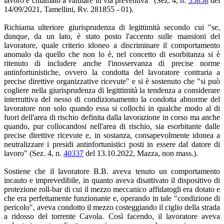
lavoro è chiamato a valutare in via preventiva" (Sez. 4, n.
35858
del
14/09/2021, Tamellini, Rv. 281855 - 01).
Richiama ulteriore giurisprudenza di legittimità secondo cui "se,
dunque, da un lato, è stato posto l'accento sulle mansioni del
lavoratore, quale criterio idoneo a discriminare il comportamento
anomalo da quello che non lo è, nel concetto di esorbitanza si è
ritenuto di includere anche l'inosservanza di precise norme
antinfortunistiche, ovvero la condotta del lavoratore contraria a
precise direttive organizzative ricevute" e si è sostenuto che "si può
cogliere nella giurisprudenza di legittimità la tendenza a considerare
interruttiva del nesso di condizionamento la condotta abnorme del
lavoratore non solo quando essa si collochi in qualche modo al di
fuori dell'area di rischio definita dalla lavorazione in corso ma anche
quando, pur collocandosi nell'area di rischio, sia esorbitante dalle
precise direttive ricevute e, in sostanza, consapevolmente idonea a
neutralizzare i presidi antinfortunistici posti in essere dal datore di
lavoro" (Sez. 4, n.
40337
del 13.10.2022, Mazza, non mass.).
Sostiene che il lavoratore B.B. aveva tenuto un comportamento
incauto e imprevedibile, in quanto aveva disattivato il dispositivo di
protezione roll-bar di cui il mezzo meccanico affidatogli era dotato e
che era perfettamente funzionante e, operando in tale "condizione di
pericolo", aveva condotto il mezzo costeggiando il ciglio della strada
a ridosso del torrente Cavola. Così facendo, il lavoratore aveva