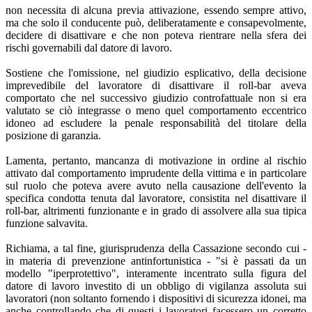
non necessita di alcuna previa attivazione, essendo sempre attivo,
ma che solo il conducente può, deliberatamente e consapevolmente,
decidere di disattivare e che non poteva rientrare nella sfera dei
rischi governabili dal datore di lavoro.
Sostiene che l'omissione, nel giudizio esplicativo, della decisione
imprevedibile del lavoratore di disattivare il roll-bar aveva
comportato che nel successivo giudizio controfattuale non si era
valutato se ciò integrasse o meno quel comportamento eccentrico
idoneo ad escludere la penale responsabilità del titolare della
posizione di garanzia.
Lamenta, pertanto, mancanza di motivazione in ordine al rischio
attivato dal comportamento imprudente della vittima e in particolare
sul ruolo che poteva avere avuto nella causazione dell'evento la
specifica condotta tenuta dal lavoratore, consistita nel disattivare il
roll-bar, altrimenti funzionante e in grado di assolvere alla sua tipica
funzione salvavita.
Richiama, a tal fine, giurisprudenza della Cassazione secondo cui -
in materia di prevenzione antinfortunistica - "si è passati da un
modello "iperprotettivo", interamente incentrato sulla figura del
datore di lavoro investito di un obbligo di vigilanza assoluta sui
lavoratori (non soltanto fornendo i dispositivi di sicurezza idonei, ma
anche controllando che di questi i lavoratori facessero un corretto