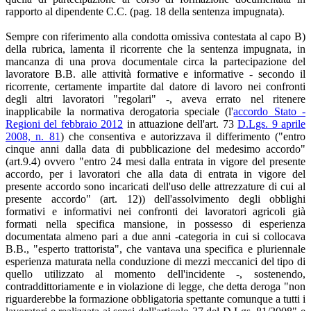
rapporto al dipendente C.C. (pag. 18 della sentenza impugnata).
Sempre con riferimento alla condotta omissiva contestata al capo B)
della rubrica, lamenta il ricorrente che la sentenza impugnata, in
mancanza di una prova documentale circa la partecipazione del
lavoratore B.B. alle attività formative e informative - secondo il
ricorrente, certamente impartite dal datore di lavoro nei confronti
degli altri lavoratori "regolari" -, aveva errato nel ritenere
inapplicabile la normativa derogatoria speciale (l'
accordo Stato -
Regioni del febbraio 2012
in attuazione dell'art. 73
D.Lgs. 9 aprile
2008, n. 81
) che consentiva e autorizzava il differimento ("entro
cinque anni dalla data di pubblicazione del medesimo accordo"
(art.9.4) ovvero "entro 24 mesi dalla entrata in vigore del presente
accordo, per i lavoratori che alla data di entrata in vigore del
presente accordo sono incaricati dell'uso delle attrezzature di cui al
presente accordo" (art. 12)) dell'assolvimento degli obblighi
formativi e informativi nei confronti dei lavoratori agricoli già
formati nella specifica mansione, in possesso di esperienza
documentata almeno pari a due anni -categoria in cui si collocava
B.B., "esperto trattorista", che vantava una specifica e pluriennale
esperienza maturata nella conduzione di mezzi meccanici del tipo di
quello utilizzato al momento dell'incidente -, sostenendo,
contraddittoriamente e in violazione di legge, che detta deroga "non
riguarderebbe la formazione obbligatoria spettante comunque a tutti i