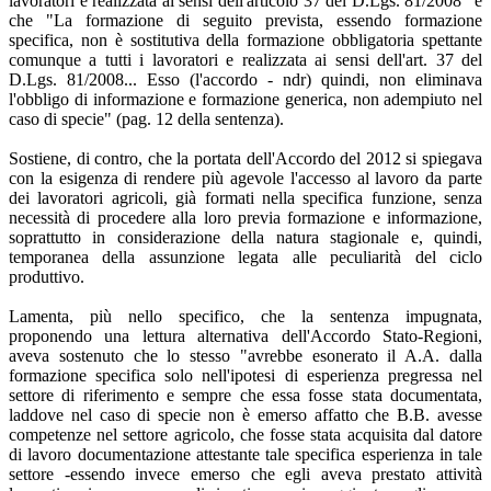
lavoratori e realizzata ai sensi dell'articolo 37 del D.Lgs. 81/2008" e
che "La formazione di seguito prevista, essendo formazione
specifica, non è sostitutiva della formazione obbligatoria spettante
comunque a tutti i lavoratori e realizzata ai sensi dell'art. 37 del
D.Lgs. 81/2008... Esso (l'accordo - ndr) quindi, non eliminava
l'obbligo di informazione e formazione generica, non adempiuto nel
caso di specie" (pag. 12 della sentenza).
Sostiene, di contro, che la portata dell'Accordo del 2012 si spiegava
con la esigenza di rendere più agevole l'accesso al lavoro da parte
dei lavoratori agricoli, già formati nella specifica funzione, senza
necessità di procedere alla loro previa formazione e informazione,
soprattutto in considerazione della natura stagionale e, quindi,
temporanea della assunzione legata alle peculiarità del ciclo
produttivo.
Lamenta, più nello specifico, che la sentenza impugnata,
proponendo una lettura alternativa dell'Accordo Stato-Regioni,
aveva sostenuto che lo stesso "avrebbe esonerato il A.A. dalla
formazione specifica solo nell'ipotesi di esperienza pregressa nel
settore di riferimento e sempre che essa fosse stata documentata,
laddove nel caso di specie non è emerso affatto che B.B. avesse
competenze nel settore agricolo, che fosse stata acquisita dal datore
di lavoro documentazione attestante tale specifica esperienza in tale
settore -essendo invece emerso che egli aveva prestato attività