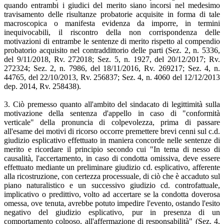
quando entrambi i giudici del merito siano incorsi nel medesimo
travisamento delle risultanze probatorie acquisite in forma di tale
macroscopica o manifesta evidenza da imporre, in termini
inequivocabili, il riscontro della non corrispondenza delle
motivazioni di entrambe le sentenze di merito rispetto al compendio
probatorio acquisito nel contraddittorio delle parti (Sez. 2, n. 5336,
del 9/11/2018, Rv. 272018; Sez. 5, n. 1927, del 20/12/2017; Rv.
272324; Sez. 2, n. 7986, del 18/11/2016, Rv. 269217; Sez. 4, n.
44765, del 22/10/2013, Rv. 256837; Sez. 4, n. 4060 del 12/12/2013
dep. 2014, Rv. 258438).
3. Ciò premesso quanto all'ambito del sindacato di legittimità sulla
motivazione della sentenza d'appello in caso di "conformità
verticale" della pronuncia di colpevolezza, prima di passare
all'esame dei motivi di ricorso occorre premettere brevi cenni sul c.d.
giudizio esplicativo effettuato in maniera concorde nelle sentenze di
merito e ricordare il principio secondo cui "In tema di nesso di
causalità, l'accertamento, in caso di condotta omissiva, deve essere
effettuato mediante un preliminare giudizio cd. esplicativo, afferente
alla ricostruzione, con certezza processuale, di ciò che è accaduto sul
piano naturalistico e un successivo giudizio cd. controfattuale,
implicativo o predittivo, volto ad accertare se la condotta doverosa
omessa, ove tenuta, avrebbe potuto impedire l'evento, ostando l'esito
negativo del giudizio esplicativo, pur in presenza di un
comportamento colposo, all'affermazione di responsabilità" (Sez. 4,