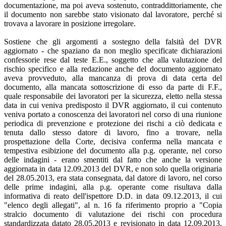
documentazione, ma poi aveva sostenuto, contraddittoriamente, che
il documento non sarebbe stato visionato dal lavoratore, perché si
trovava a lavorare in posizione irregolare.
Sostiene che gli argomenti a sostegno della falsità del DVR
aggiornato - che spaziano da non meglio specificate dichiarazioni
confessorie rese dal teste E.E., soggetto che alla valutazione del
rischio specifico e alla redazione anche del documento aggiornato
aveva provveduto, alla mancanza di prova di data certa del
documento, alla mancata sottoscrizione di esso da parte di F.F.,
quale responsabile dei lavoratori per la sicurezza, eletto nella stessa
data in cui veniva predisposto il DVR aggiornato, il cui contenuto
veniva portato a conoscenza dei lavoratori nel corso di una riunione
periodica di prevenzione e protezione dei rischi a ciò dedicata e
tenuta dallo stesso datore di lavoro, fino a trovare, nella
prospettazione della Corte, decisiva conferma nella mancata e
tempestiva esibizione del documento alla p.g. operante, nel corso
delle indagini - erano smentiti dal fatto che anche la versione
aggiornata in data 12.09.2013 del DVR, e non solo quella originaria
del 28.05.2013, era stata consegnata, dal datore di lavoro, nel corso
delle prime indagini, alla p.g. operante come risultava dalla
informativa di reato dell'ispettore D.D. in data 09.12.2013, il cui
"elenco degli allegati", al n. 16 fa riferimento proprio a "Copia
stralcio documento di valutazione dei rischi con procedura
standardizzata datato 28.05.2013 e revisionato in data 12.09.2013,