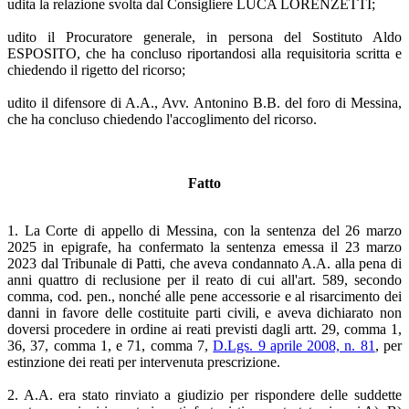
udita la relazione svolta dal Consigliere LUCA LORENZETTI;
udito il Procuratore generale, in persona del Sostituto Aldo
ESPOSITO, che ha concluso riportandosi alla requisitoria scritta e
chiedendo il rigetto del ricorso;
udito il difensore di A.A., Avv. Antonino B.B. del foro di Messina,
che ha concluso chiedendo l'accoglimento del ricorso.
Fatto
1. La Corte di appello di Messina, con la sentenza del 26 marzo
2025 in epigrafe, ha confermato la sentenza emessa il 23 marzo
2023 dal Tribunale di Patti, che aveva condannato A.A. alla pena di
anni quattro di reclusione per il reato di cui all'art. 589, secondo
comma, cod. pen., nonché alle pene accessorie e al risarcimento dei
danni in favore delle costituite parti civili, e aveva dichiarato non
doversi procedere in ordine ai reati previsti dagli artt. 29, comma 1,
36, 37, comma 1, e 71, comma 7,
D.Lgs. 9 aprile 2008, n. 81
, per
estinzione dei reati per intervenuta prescrizione.
2. A.A. era stato rinviato a giudizio per rispondere delle suddette