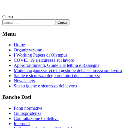
Cerca
Cerca
Menu
Home
Organizzazione
I Working Papers di Olympus
COVID-19 e sicurezza sul lavoro
Approfondimenti, Guide alla lettura e Rassegne
Modelli organizzativi e di gestione della sicurezza sul lavoro
Salute e sicurezza degli operatori della sicurezza
Newsletters
Siti su igiene e sicurezza del lavoro
Banche Dati
Fonti normative
Giurisprudenza
Contrattazione Collettiva
Interpelli