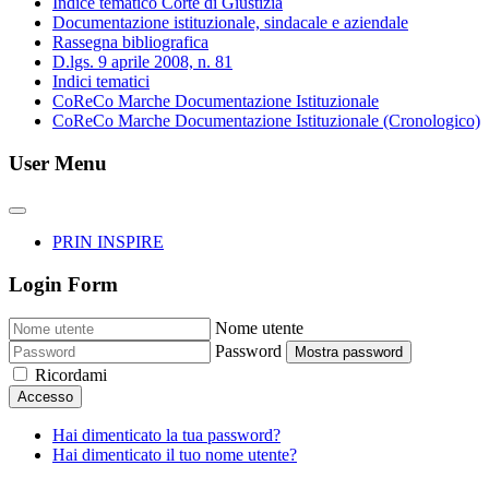
Indice tematico Corte di Giustizia
Documentazione istituzionale, sindacale e aziendale
Rassegna bibliografica
D.lgs. 9 aprile 2008, n. 81
Indici tematici
CoReCo Marche Documentazione Istituzionale
CoReCo Marche Documentazione Istituzionale (Cronologico)
User Menu
PRIN INSPIRE
Login Form
Nome utente
Password
Mostra password
Ricordami
Accesso
Hai dimenticato la tua password?
Hai dimenticato il tuo nome utente?