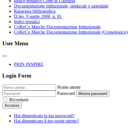
Indice tematico Corte di Giustizia
Documentazione istituzionale, sindacale e aziendale
Rassegna bibliografica
D.lgs. 9 aprile 2008, n. 81
Indici tematici
CoReCo Marche Documentazione Istituzionale
CoReCo Marche Documentazione Istituzionale (Cronologico)
User Menu
PRIN INSPIRE
Login Form
Nome utente
Password
Mostra password
Ricordami
Accesso
Hai dimenticato la tua password?
Hai dimenticato il tuo nome utente?