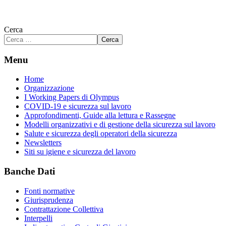
Cerca
Cerca
Menu
Home
Organizzazione
I Working Papers di Olympus
COVID-19 e sicurezza sul lavoro
Approfondimenti, Guide alla lettura e Rassegne
Modelli organizzativi e di gestione della sicurezza sul lavoro
Salute e sicurezza degli operatori della sicurezza
Newsletters
Siti su igiene e sicurezza del lavoro
Banche Dati
Fonti normative
Giurisprudenza
Contrattazione Collettiva
Interpelli