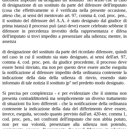
di designazione di un sostituto da parte del difensore dell'imputato
(cosa che effettivamente si è verificata nella presente occasione,
atteso che, ai sensi del mentovato art. 97, comma 4, cod. proc. pen.,
il sostituto del difensore del A.A. è stato designato dal giudice di
prima istanza) il processo può (anzi deve) essere celebrato sebbene il
difensore in precedenza investito della rappresentanza e difesa
dell'imputato si trovi impedito a presenziare alla udienza; mentre, in
assenza
di designazione del sostituto da parte del ricordato difensore, quindi
nel caso in cui il sostituto sia stato designato, ai sensi dell'art. 97,
comma 4, cod. proc. pen. da giudice procedente, il processo deve
essere bensì rinviato, ma non per questo deve essere anche eseguita
la notificazione al difensore impedito della ordinanza contenente la
indicazione della data della udienza di rinvio, essendo stato
informato di tale notizia il sostituto jp° nel predetto modo designato.
Si precisa per completezza - e per evidenziare che il sistema non
presenta contraddittorietà ma semplicemente un diverso trattamento
di situazioni fra loro differenti - che la notificazione della ordinanza
contenente la indicazione della data del differimento deve essere,
invece, eseguita, secondo quanto previsto dall'art. 420-ter, comma 1,
cod. proc. pen., nei confronti dell'imputato che non abbia potuto,
non per sua volontà, presenziare alla udienza non potendo,