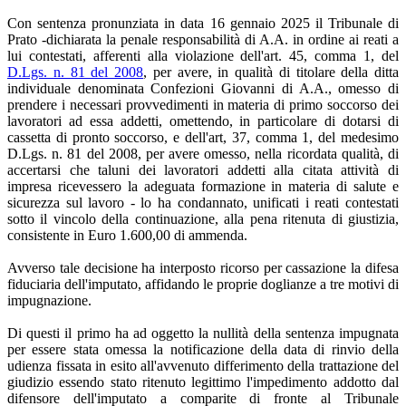
Con sentenza pronunziata in data 16 gennaio 2025 il Tribunale di
Prato -dichiarata la penale responsabilità di A.A. in ordine ai reati a
lui contestati, afferenti alla violazione dell'art. 45, comma 1, del
D.Lgs. n. 81 del 2008
, per avere, in qualità di titolare della ditta
individuale denominata Confezioni Giovanni di A.A., omesso di
prendere i necessari provvedimenti in materia di primo soccorso dei
lavoratori ad essa addetti, omettendo, in particolare di dotarsi di
cassetta di pronto soccorso, e dell'art, 37, comma 1, del medesimo
D.Lgs. n. 81 del 2008, per avere omesso, nella ricordata qualità, di
accertarsi che taluni dei lavoratori addetti alla citata attività di
impresa ricevessero la adeguata formazione in materia di salute e
sicurezza sul lavoro - lo ha condannato, unificati i reati contestati
sotto il vincolo della continuazione, alla pena ritenuta di giustizia,
consistente in Euro 1.600,00 di ammenda.
Avverso tale decisione ha interposto ricorso per cassazione la difesa
fiduciaria dell'imputato, affidando le proprie doglianze a tre motivi di
impugnazione.
Di questi il primo ha ad oggetto la nullità della sentenza impugnata
per essere stata omessa la notificazione della data di rinvio della
udienza fissata in esito all'avvenuto differimento della trattazione del
giudizio essendo stato ritenuto legittimo l'impedimento addotto dal
difensore dell'imputato a comparite di fronte al Tribunale