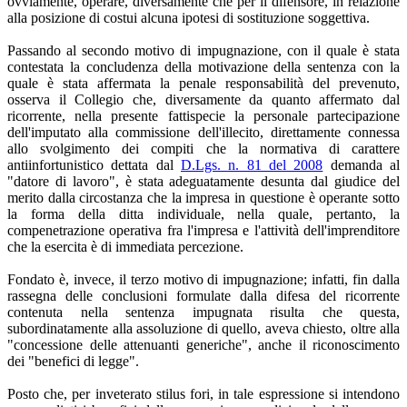
ovviamente, operare, diversamente che per il difensore, in relazione
alla posizione di costui alcuna ipotesi di sostituzione soggettiva.
Passando al secondo motivo di impugnazione, con il quale è stata
contestata la concludenza della motivazione della sentenza con la
quale è stata affermata la penale responsabilità del prevenuto,
osserva il Collegio che, diversamente da quanto affermato dal
ricorrente, nella presente fattispecie la personale partecipazione
dell'imputato alla commissione dell'illecito, direttamente connessa
allo svolgimento dei compiti che la normativa di carattere
antiinfortunistico dettata dal
D.Lgs. n. 81 del 2008
demanda al
"datore di lavoro", è stata adeguatamente desunta dal giudice del
merito dalla circostanza che la impresa in questione è operante sotto
la forma della ditta individuale, nella quale, pertanto, la
compenetrazione operativa fra l'impresa e l'attività dell'imprenditore
che la esercita è di immediata percezione.
Fondato è, invece, il terzo motivo di impugnazione; infatti, fin dalla
rassegna delle conclusioni formulate dalla difesa del ricorrente
contenuta nella sentenza impugnata risulta che questa,
subordinatamente alla assoluzione di quello, aveva chiesto, oltre alla
"concessione delle attenuanti generiche", anche il riconoscimento
dei "benefici di legge".
Posto che, per inveterato stilus fori, in tale espressione si intendono