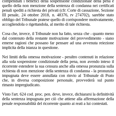
compendiati i benefici della sospensione condizionale della pena e
quello della non menzione della sentenza di condanna nei certificati
penali spediti a richiesta dei privati (cfr: Corte di cassazione, Sezione
III penale, 24 ottobre 2018, n. 48376, rv 274702), sarebbe stato
obbligo del Tribunale pratese quello di corrispondere motivatamente,
accogliendola o rigettandola, al merito di tale richiesta.
Cosa che, invece, il Tribunale non ha fatto, senza che - quanto meno
dal contenuto della restante motivazione del provvedimento - siano
emerse ragioni che possano far pensare ad una avvenuta reiezione
implicita della istanza in questione.
Nei limiti della omessa motivazione - peraltro contenuti in relazione
alla sola sospensione condizionale della pena, non avendo inteso il
ricorrente estendere la sua censura anche alla omessa pronunzia sulla
richiesta di non menzione della sentenza di condanna - la pronunzia
impugnata deve essere annullata con rinvio al Tribunale di Prato
che, in diversa composizione personale, provvederà sul punto
rimasto impregiudicato.
Visto l'art. 624 cod. proc. pen. deve, invece, dichiararsi la definitività
della sentenza impugnata per ciò che attiene alla affermazione della
penale responsabilità del ricorrente quanto ai reati a lui contestati.