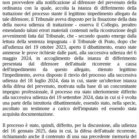
non provvedere alla notificazione al difensore del prevenuto della
ordinanza con la quale, accolta la istanza di differimento della
trattazione del processo stante il legittimo impedimento allegato da
tale difensore, il Tribunale aveva disposto per la fissazione della data
della nuova udienza di trattazione - osserva il Collegio, peraltro
emendando taluni errori materiali contenuti nella ricostruzione degli
avvenimenti fatta dal Tribunale, che - secondo quanto emerge dalla
lettura della sentenza impugnata - il Tribunale di Prato, dopo che
all'udienza del 19 ottobre 2023, aperto il dibattimento, erano state
ammesse le prove richieste dalle parti, alla successiva udienza del 6
maggio 2024, in accoglimento della istanza di differimento
presentata dal difensore dell'attuale ricorrente a causa
dell'impedimento da questo allegato, ritenuto legittimo
l'impedimento, aveva disposto il rinvio del processo alla successiva
udienza del 18 luglio 2024, data in cui, stante un'ulteriore istanza
della difesa del prevenuto, motivata sulla base di un concomitante
impegno professionale, il processo era stato ulteriormente differito
alla successiva udienza del 19 settembre 2024, data in cui si è svolta
una parte della istruttoria dibattimentale, essendo stato, nella specie,
ascoltato un testimone a carico dell'imputato ed essendo stata
acquisita documentazione.
Il processo è stato, quindi, differito, per la discussione, alla udienza
del 16 gennaio 2025, data in cui, la difesa dell'attuale ricorrente,
richiamando anche il contenuto di una sua precedente memoria del