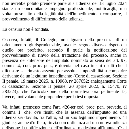
non avrebbe potuto prendere parte alla udienza del 18 luglio 2024
stante un concomitante impegno professionale, notificargli., una
volta preso atto della legittimità dell'impedimento a comparire, il
provvedimento di differimento della udienza.
La censura non è fondata.
Osserva, infatti, il Collegio, non ignaro della presenza di un
orientamento giurisprudenziale, avente segno diverso rispetto a
quello ora preferito, secondo il quale la notificazione del
provvedimento di rinvio della trattazione del processo, anche in
presenza del difensore dell'imputato nominato ai sensi dell'art. 97,
comma 4, cod. proc. pen., è dovuta nel caso in cui risulti che il
difensore sia rimasto assente per assoluta impossibilità a comparire
derivante da un legittimo impedimento (Corte di cassazione, Sezione
II penale, 19 marzo 2025, n. 10968, rv 287652; analogamente Corte
di cassazione, Sezione II penale, 20 aprile 2022, n. 15470, rv
283223), che l'articolazione della normativa ora pertinente fa,
invece, motivatamente propendere per la tesi opposta.
Va, infatti, premesso come l'art. 420-ter cod. proc. pen. prevede, al
comma 1, che, ove risulti che la assenza dell'imputato ad una
udienza sia dovuta, fra l'altro, ad un suo legittimo impedimento, "il
giudice, anche d'ufficio, rinvia con ordinanza ad una nuova udienza
e dispone la notificazione dell'ordinanza medesima all'imputato"; ai