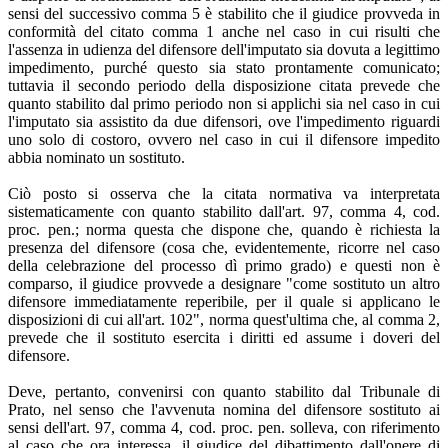
sensi del successivo comma 5 è stabilito che il giudice provveda in
conformità del citato comma 1 anche nel caso in cui risulti che
l'assenza in udienza del difensore dell'imputato sia dovuta a legittimo
impedimento, purché questo sia stato prontamente comunicato;
tuttavia il secondo periodo della disposizione citata prevede che
quanto stabilito dal primo periodo non si applichi sia nel caso in cui
l'imputato sia assistito da due difensori, ove l'impedimento riguardi
uno solo di costoro, ovvero nel caso in cui il difensore impedito
abbia nominato un sostituto.
Ciò posto si osserva che la citata normativa va interpretata
sistematicamente con quanto stabilito dall'art. 97, comma 4, cod.
proc. pen.; norma questa che dispone che, quando è richiesta la
presenza del difensore (cosa che, evidentemente, ricorre nel caso
della celebrazione del processo dì primo grado) e questi non è
comparso, il giudice provvede a designare "come sostituto un altro
difensore immediatamente reperibile, per il quale si applicano le
disposizioni di cui all'art. 102", norma quest'ultima che, al comma 2,
prevede che il sostituto esercita i diritti ed assume i doveri del
difensore.
Deve, pertanto, convenirsi con quanto stabilito dal Tribunale di
Prato, nel senso che l'avvenuta nomina del difensore sostituto ai
sensi dell'art. 97, comma 4, cod. proc. pen. solleva, con riferimento
al caso che ora interessa, il giudice del dibattimento dall'onere di