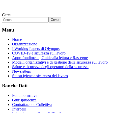
Cerca
Cerca
Menu
Home
Organizzazione
I Working Papers di Olympus
COVID-19 e sicurezza sul lavoro
Approfondimenti, Guide alla lettura e Rassegne
Modelli organizzativi e di gestione della sicurezza sul lavoro
Salute e sicurezza degli operatori della sicurezza
Newsletters
Siti su igiene e sicurezza del lavoro
Banche Dati
Fonti normative
Giurisprudenza
Contrattazione Collettiva
Interpelli