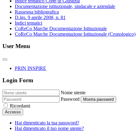
Indice tematico Corte di Giustizia
Documentazione istituzionale, sindacale e aziendale
Rassegna bibliografica
D.lgs. 9 aprile 2008, n. 81
Indici tematici
CoReCo Marche Documentazione Istituzionale
CoReCo Marche Documentazione Istituzionale (Cronologico)
User Menu
PRIN INSPIRE
Login Form
Nome utente
Password
Mostra password
Ricordami
Accesso
Hai dimenticato la tua password?
Hai dimenticato il tuo nome utente?