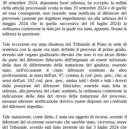
30 settembre 2024, depositata fuori udienza, ha eccepito la nullità
della attività processuale svolta in data 19 settembre 2024 e di quelle
ad essa conseguenti, non essendo stata notificata al difensore del
prevenuto (assente per legittimo impedimento sia alla udienza del 6
maggio 2024 che in quella successiva del 18 luglio 2024) la
ordinanza contenente la data per la quale era stata, appunto, fissata la
udienza in questione.
Tale eccezione era stata disattesa dal Tribunale di Prato in sede di
sentenza con la quale era stato definito il processo di primo grado,
avendo tale organo giudiziario rilevato che non vi era alcun diritto
da parte del difensore fiduciario dell'imputato ad essere informato
della data di differimento della trattazione del giudizio, essendo
stato, nell'occasione il citato difensore sostituito da altro
professionista, ai sensi dell'art. 97, comma 4, cod. proc. pen., che, ai
sensi dell'art. 102 cod. proc. pen., mutua tutti i diritti e tutti i doveri
dalla posizione del difensore fiduciario; essendo stata letta in
udienza, alla presenza del citato sostituto, la ordinanza contenente la
indicazione della data del rinvio della trattazione del processo,
nessuna ulteriore notificazione doveva essere disposta nei confronti
del difensore impedito.
Tale statuizione, come detto, è stata ora oggetto di ricorso, avendo il
difensore del ricorrente osservato che sarebbe stato, viceversa, onere
del Tribunale, avendo egli fatto presente sin dal 3 luglio 2024 che