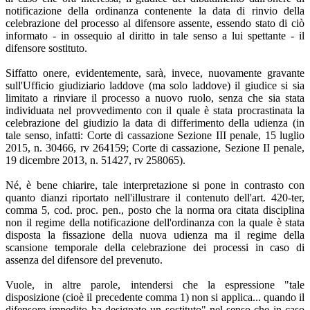
notificazione della ordinanza contenente la data di rinvio della
celebrazione del processo al difensore assente, essendo stato di ciò
informato - in ossequio al diritto in tale senso a lui spettante - il
difensore sostituto.
Siffatto onere, evidentemente, sarà, invece, nuovamente gravante
sull'Ufficio giudiziario laddove (ma solo laddove) il giudice si sia
limitato a rinviare il processo a nuovo ruolo, senza che sia stata
individuata nel provvedimento con il quale è stata procrastinata la
celebrazione del giudizio la data di differimento della udienza (in
tale senso, infatti: Corte di cassazione Sezione III penale, 15 luglio
2015, n. 30466, rv 264159; Corte di cassazione, Sezione II penale,
19 dicembre 2013, n. 51427, rv 258065).
Né, è bene chiarire, tale interpretazione si pone in contrasto con
quanto dianzi riportato nell'illustrare il contenuto dell'art. 420-ter,
comma 5, cod. proc. pen., posto che la norma ora citata disciplina
non il regime della notificazione dell'ordinanza con la quale è stata
disposta la fissazione della nuova udienza ma il regime della
scansione temporale della celebrazione dei processi in caso di
assenza del difensore del prevenuto.
Vuole, in altre parole, intendersi che la espressione "tale
disposizione (cioè il precedente comma 1) non si applica... quando il
difensore impedito ha designato un sostituto" nel senso che in caso