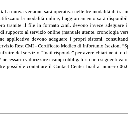
mi.
La nuova versione sarà operativa nelle tre modalità di trasmi
 utilizzano la modalità online, l’aggiornamento sarà disponibile
vero tramite il file in formato .xml, devono invece adeguare 
di supporto al servizio online (manuale utente, cronologia vers
ione applicativa devono adeguare i propri sistemi, consultan
servizio Rest CMI - Certificato Medico di Infortunio (sezioni “S
ufruire del servizio “Inail risponde” per avere chiarimenti o ch
è necessario valorizzare i campi obbligatori con i seguenti valo
re possibile contattare il Contact Center Inail al numero 06.6