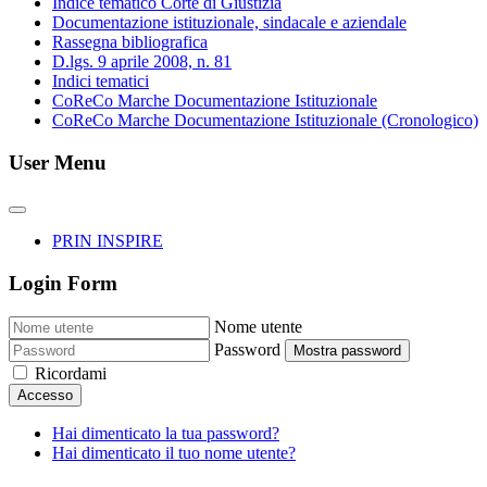
Indice tematico Corte di Giustizia
Documentazione istituzionale, sindacale e aziendale
Rassegna bibliografica
D.lgs. 9 aprile 2008, n. 81
Indici tematici
CoReCo Marche Documentazione Istituzionale
CoReCo Marche Documentazione Istituzionale (Cronologico)
User Menu
PRIN INSPIRE
Login Form
Nome utente
Password
Mostra password
Ricordami
Accesso
Hai dimenticato la tua password?
Hai dimenticato il tuo nome utente?