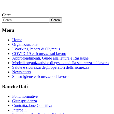
Cerca
Cerca
Menu
Home
Organizzazione
I Working Papers di Olympus
COVID-19 e sicurezza sul lavoro
Approfondimenti, Guide alla lettura e Rassegne
Modelli organizzativi e di gestione della sicurezza sul lavoro
Salute e sicurezza degli operatori della sicurezza
Newsletters
Siti su igiene e sicurezza del lavoro
Banche Dati
Fonti normative
Giurisprudenza
Contrattazione Collettiva
Interpelli