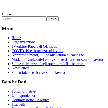
Cerca
Cerca
Menu
Home
Organizzazione
I Working Papers di Olympus
COVID-19 e sicurezza sul lavoro
Approfondimenti, Guide alla lettura e Rassegne
Modelli organizzativi e di gestione della sicurezza sul lavoro
Salute e sicurezza degli operatori della sicurezza
Newsletters
Siti su igiene e sicurezza del lavoro
Banche Dati
Fonti normative
Giurisprudenza
Contrattazione Collettiva
Interpelli