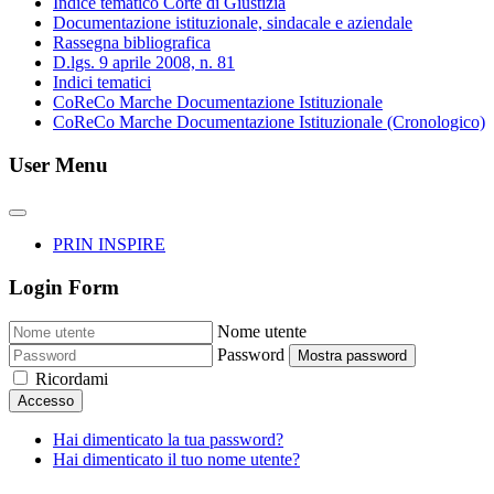
Indice tematico Corte di Giustizia
Documentazione istituzionale, sindacale e aziendale
Rassegna bibliografica
D.lgs. 9 aprile 2008, n. 81
Indici tematici
CoReCo Marche Documentazione Istituzionale
CoReCo Marche Documentazione Istituzionale (Cronologico)
User Menu
PRIN INSPIRE
Login Form
Nome utente
Password
Mostra password
Ricordami
Accesso
Hai dimenticato la tua password?
Hai dimenticato il tuo nome utente?