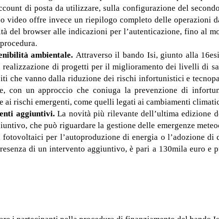
account di posta da utilizzare, sulla configurazione del secondo
erzo video offre invece un riepilogo completo delle operazioni 
lità del browser alle indicazioni per l’autenticazione, fino al 
 procedura.
enibilità ambientale.
Attraverso il bando Isi, giunto alla 16e
a realizzazione di progetti per il miglioramento dei livelli di s
i che vanno dalla riduzione dei rischi infortunistici e tecnopa
e, con un approccio che coniuga la prevenzione di infortuni 
 ai rischi emergenti, come quelli legati ai cambiamenti climatic
enti aggiuntivi.
La novità più rilevante dell’ultima edizione de
iuntivo, che può riguardare la gestione delle emergenze meteocli
i fotovoltaici per l’autoproduzione di energia o l’adozione di di
esenza di un intervento aggiuntivo, è pari a 130mila euro e pu