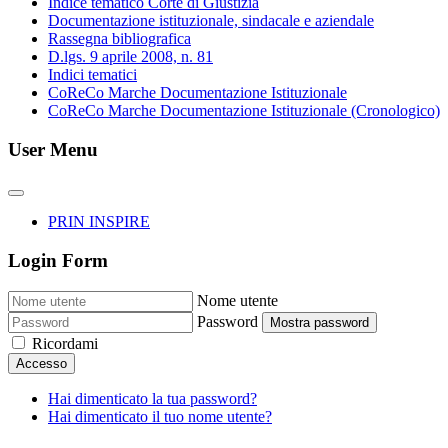
Indice tematico Corte di Giustizia
Documentazione istituzionale, sindacale e aziendale
Rassegna bibliografica
D.lgs. 9 aprile 2008, n. 81
Indici tematici
CoReCo Marche Documentazione Istituzionale
CoReCo Marche Documentazione Istituzionale (Cronologico)
User Menu
PRIN INSPIRE
Login Form
Nome utente
Password
Mostra password
Ricordami
Accesso
Hai dimenticato la tua password?
Hai dimenticato il tuo nome utente?