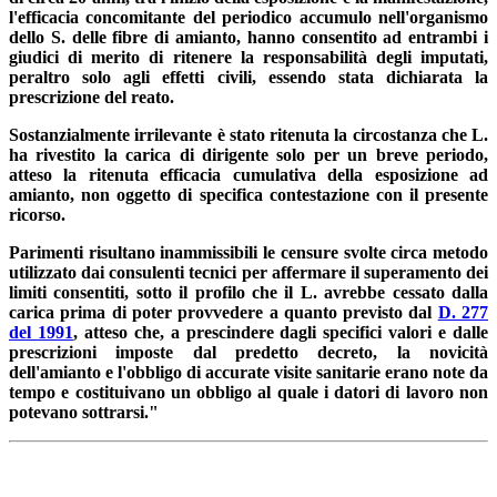
l'efficacia concomitante del periodico accumulo nell'organismo
dello S. delle fibre di amianto, hanno consentito ad entrambi i
giudici di merito di ritenere la responsabilità degli imputati,
peraltro solo agli effetti civili, essendo stata dichiarata la
prescrizione del reato.
Sostanzialmente irrilevante è stato ritenuta la circostanza che L.
ha rivestito la carica di dirigente solo per un breve periodo,
atteso la ritenuta efficacia cumulativa della esposizione ad
amianto, non oggetto di specifica contestazione con il presente
ricorso.
Parimenti risultano inammissibili le censure svolte circa metodo
utilizzato dai consulenti tecnici per affermare il superamento dei
limiti consentiti, sotto il profilo che il L. avrebbe cessato dalla
carica prima di poter provvedere a quanto previsto dal
D. 277
del 1991
, atteso che, a prescindere dagli specifici valori e dalle
prescrizioni imposte dal predetto decreto, la novicità
dell'amianto e l'obbligo di accurate visite sanitarie erano note da
tempo e costituivano un obbligo al quale i datori di lavoro non
potevano sottrarsi."