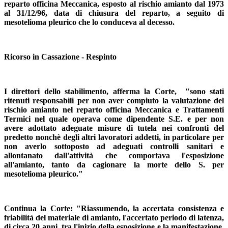
reparto officina Meccanica, esposto al rischio amianto dal 1973
al 31/12/96, data di chiusura del reparto, a seguito di
mesotelioma pleurico che lo conduceva al decesso.
Ricorso in Cassazione - Respinto
I direttori dello stabilimento, afferma la Corte, "sono stati
ritenuti responsabili per non aver compiuto la valutazione del
rischio amianto nel reparto officina Meccanica e Trattamenti
Termici nel quale operava come dipendente S.E. e per non
avere adottato adeguate misure di tutela nei confronti del
predetto nonchè degli altri lavoratori addetti, in particolare per
non averlo sottoposto ad adeguati controlli sanitari e
allontanato dall'attività che comportava l'esposizione
all'amianto, tanto da cagionare la morte dello S. per
mesotelioma pleurico."
Continua la Corte: "Riassumendo, la accertata consistenza e
friabilità del materiale di amianto, l'accertato periodo di latenza,
di circa 20 anni, tra l'inizio della esposizione e la manifestazione,