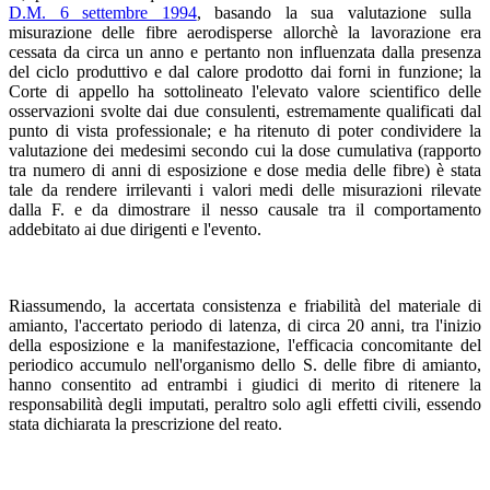
D.M. 6 settembre 1994
, basando la sua valutazione sulla
misurazione delle fibre aerodisperse allorchè la lavorazione era
cessata da circa un anno e pertanto non influenzata dalla presenza
del ciclo produttivo e dal calore prodotto dai forni in funzione; la
Corte di appello ha sottolineato l'elevato valore scientifico delle
osservazioni svolte dai due consulenti, estremamente qualificati dal
punto di vista professionale; e ha ritenuto di poter condividere la
valutazione dei medesimi secondo cui la dose cumulativa (rapporto
tra numero di anni di esposizione e dose media delle fibre) è stata
tale da rendere irrilevanti i valori medi delle misurazioni rilevate
dalla F. e da dimostrare il nesso causale tra il comportamento
addebitato ai due dirigenti e l'evento.
Riassumendo, la accertata consistenza e friabilità del materiale di
amianto, l'accertato periodo di latenza, di circa 20 anni, tra l'inizio
della esposizione e la manifestazione, l'efficacia concomitante del
periodico accumulo nell'organismo dello S. delle fibre di amianto,
hanno consentito ad entrambi i giudici di merito di ritenere la
responsabilità degli imputati, peraltro solo agli effetti civili, essendo
stata dichiarata la prescrizione del reato.