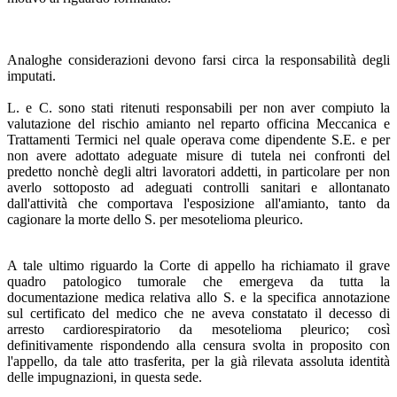
Analoghe considerazioni devono farsi circa la responsabilità degli
imputati.
L. e C. sono stati ritenuti responsabili per non aver compiuto la
valutazione del rischio amianto nel reparto officina Meccanica e
Trattamenti Termici nel quale operava come dipendente S.E. e per
non avere adottato adeguate misure di tutela nei confronti del
predetto nonchè degli altri lavoratori addetti, in particolare per non
averlo sottoposto ad adeguati controlli sanitari e allontanato
dall'attività che comportava l'esposizione all'amianto, tanto da
cagionare la morte dello S. per mesotelioma pleurico.
A tale ultimo riguardo la Corte di appello ha richiamato il grave
quadro patologico tumorale che emergeva da tutta la
documentazione medica relativa allo S. e la specifica annotazione
sul certificato del medico che ne aveva constatato il decesso di
arresto cardiorespiratorio da mesotelioma pleurico; così
definitivamente rispondendo alla censura svolta in proposito con
l'appello, da tale atto trasferita, per la già rilevata assoluta identità
delle impugnazioni, in questa sede.