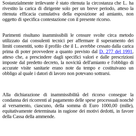
Sostanzialmente irrilevante è stato ritenuta la circostanza che L. ha
rivestito la carica di dirigente solo per un breve periodo, atteso la
ritenuta efficacia cumulativa della esposizione ad amianto, non
oggetto di specifica contestazione con il presente ricorso.
Parimenti risultano inammissibili le censure svolte circa metodo
utilizzato dai consulenti tecnici per affermare il superamento dei
limiti consentiti, sotto il profilo che il L. avrebbe cessato dalla carica
prima di poter provvedere a quanto previsto dal
D. 277 del 1991
,
atteso che, a prescindere dagli specifici valori e dalle prescrizioni
imposte dal predetto decreto, la novicità dell'amianto e l'obbligo di
accurate visite sanitarie erano note da tempo e costituivano un
obbligo al quale i datori di lavoro non potevano sottrarsi.
Alla dichiarazione di inammissibilità del ricorso consegue la
condanna dei ricorrenti al pagamento delle spese processuali nonchè
al versamento, ciascuno, della somma di Euro 1000,00 (mille),
equitativamente determinata in ragione dei motivi dedotti, in favore
della Cassa della ammende.