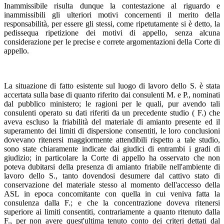
Inammissibile risulta dunque la contestazione al riguardo e
inammissibili gli ulteriori motivi concernenti il merito della
responsabilità, per essere gli stessi, come ripetutamente si è detto, la
pedissequa ripetizione dei motivi di appello, senza alcuna
considerazione per le precise e correte argomentazioni della Corte di
appello.
La situazione di fatto esistente sul luogo di lavoro dello S. è stata
accertata sulla base di quanto riferito dai consulenti M. e P., nominati
dal pubblico ministero; le ragioni per le quali, pur avendo tali
consulenti operato su dati riferiti da un precedente studio ( F.) che
aveva escluso la friabilità del materiale di amianto presente ed il
superamento dei limiti di dispersione consentiti, le loro conclusioni
dovevano ritenersi maggiormente attendibili rispetto a tale studio,
sono state chiaramente indicate dai giudici di entrambi i gradi di
giudizio; in particolare la Corte di appello ha osservato che non
poteva dubitarsi della presenza di amianto friabile nell'ambiente di
lavoro dello S., tanto dovendosi desumere dal cattivo stato di
conservazione del materiale stesso al momento dell'accesso della
ASL in epoca concomitante con quella in cui veniva fatta la
consulenza dalla F.; e che la concentrazione doveva ritenersi
superiore ai limiti consentiti, contrariamente a quanto ritenuto dalla
F., per non avere quest'ultima tenuto conto dei criteri dettati dal