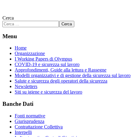
Cerca
Cerca
Menu
Home
Organizzazione
I Working Papers di Olympus
COVID-19 e sicurezza sul lavoro
Approfondimenti, Guide alla lettura e Rassegne
Modelli organizzativi e di gestione della sicurezza sul lavoro
Salute e sicurezza degli operatori della sicurezza
Newsletters
Siti su igiene e sicurezza del lavoro
Banche Dati
Fonti normative
Giurisprudenza
Contrattazione Collettiva
Interpelli