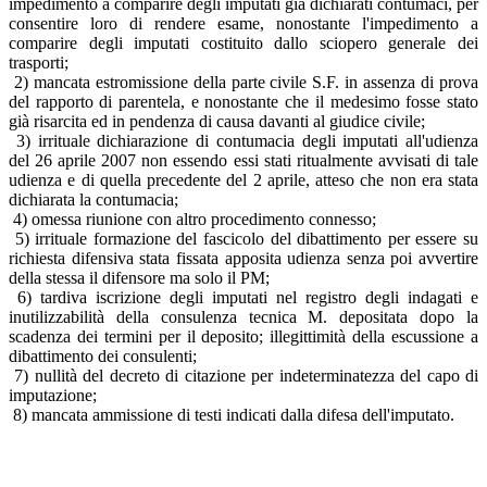
impedimento a comparire degli imputati già dichiarati contumaci, per
consentire loro di rendere esame, nonostante l'impedimento a
comparire degli imputati costituito dallo sciopero generale dei
trasporti;
2) mancata estromissione della parte civile S.F. in assenza di prova
del rapporto di parentela, e nonostante che il medesimo fosse stato
già risarcita ed in pendenza di causa davanti al giudice civile;
3) irrituale dichiarazione di contumacia degli imputati all'udienza
del 26 aprile 2007 non essendo essi stati ritualmente avvisati di tale
udienza e di quella precedente del 2 aprile, atteso che non era stata
dichiarata la contumacia;
4) omessa riunione con altro procedimento connesso;
5) irrituale formazione del fascicolo del dibattimento per essere su
richiesta difensiva stata fissata apposita udienza senza poi avvertire
della stessa il difensore ma solo il PM;
6) tardiva iscrizione degli imputati nel registro degli indagati e
inutilizzabilità della consulenza tecnica M. depositata dopo la
scadenza dei termini per il deposito; illegittimità della escussione a
dibattimento dei consulenti;
7) nullità del decreto di citazione per indeterminatezza del capo di
imputazione;
8) mancata ammissione di testi indicati dalla difesa dell'imputato.