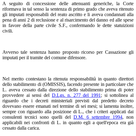
A seguito di concessione delle attenuanti generiche, la Corte
riformava in tal senso la sentenza di primo grado che aveva ritenuto
gli imputati responsabili del reato ascritto e li aveva condannati alla
pena di anni 2 di reclusione e al risarcimento del danno ed alle spese
in favore della parte civile S.F., confermando le dette statuizioni
civili.
Avverso tale sentenza hanno proposto ricorso per Cassazione gli
imputati per il tramite del comune difensore.
Nel merito contestano la ritenuta responsabilità in quanto direttori
dello stabilimento di (OMISSIS), facendo presente in particolare che
L. aveva cessato dalla direzione dello stabilimento prima di poter
provvedere ai sensi del
D.Lgs. n. 277 del 1991
; si sottolinea al
riguardo che i decreti ministeriali previsti dal predetto decreto
dovevano essere emanati nel termine di sei mesi; si lamenta inoltre,
sempre con riguardo alla posizione di L., che i criteri applicati dai
consulenti tecnici sono quelli del
D.M. 6 settembre 1994
, non
applicabili nei confronti di L. in quanto egli a quell'epoca era già
cessato dalla carica.