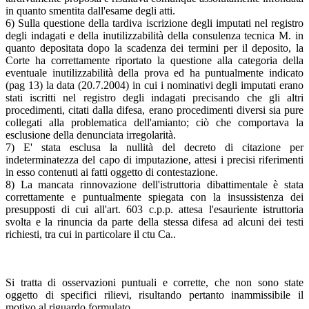
in quanto smentita dall'esame degli atti.
6) Sulla questione della tardiva iscrizione degli imputati nel registro
degli indagati e della inutilizzabilità della consulenza tecnica M. in
quanto depositata dopo la scadenza dei termini per il deposito, la
Corte ha correttamente riportato la questione alla categoria della
eventuale inutilizzabilità della prova ed ha puntualmente indicato
(pag 13) la data (20.7.2004) in cui i nominativi degli imputati erano
stati iscritti nel registro degli indagati precisando che gli altri
procedimenti, citati dalla difesa, erano procedimenti diversi sia pure
collegati alla problematica dell'amianto; ciò che comportava la
esclusione della denunciata irregolarità.
7) E' stata esclusa la nullità del decreto di citazione per
indeterminatezza del capo di imputazione, attesi i precisi riferimenti
in esso contenuti ai fatti oggetto di contestazione.
8) La mancata rinnovazione dell'istruttoria dibattimentale è stata
correttamente e puntualmente spiegata con la insussistenza dei
presupposti di cui all'art. 603 c.p.p. attesa l'esauriente istruttoria
svolta e la rinuncia da parte della stessa difesa ad alcuni dei testi
richiesti, tra cui in particolare il ctu Ca..
Si tratta di osservazioni puntuali e corrette, che non sono state
oggetto di specifici rilievi, risultando pertanto inammissibile il
motivo al riguardo formulato.