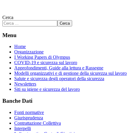
Cerca
Cerca
Menu
Home
Organizzazione
I Working Papers di Olympus
COVID-19 e sicurezza sul lavoro
Approfondimenti, Guide alla lettura e Rassegne
Modelli organizzativi e di gestione della sicurezza sul lavoro
Salute e sicurezza degli operatori della sicurezza
Newsletters
Siti su igiene e sicurezza del lavoro
Banche Dati
Fonti normative
Giurisprudenza
Contrattazione Collettiva
Interpelli