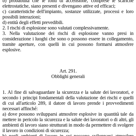
b) probabilità che le fonti di accensione, comprese le scariche
elettrostatiche, siano presenti e divengano attive ed efficaci;
c) caratteristiche dell'impianto, sostanze utilizzate, processi e loro
possibili interazioni;
d) entità degli effetti prevedibili.
2. I rischi di esplosione sono valutati complessivamente.
3. Nella valutazione dei rischi di esplosione vanno presi in
considerazione i luoghi che sono o possono essere in collegamento,
tramite aperture, con quelli in cui possono formarsi atmosfere
esplosive.
Art. 291.
Obblighi generali
1. Al fine di salvaguardare la sicurezza e la salute dei lavoratori, e
secondo i principi fondamentali della valutazione dei rischi e quelli
di cui all'articolo 289, il datore di lavoro prende i provvedimenti
necessari affinché:
a) dove possono svilupparsi atmosfere esplosive in quantità tale da
mettere in pericolo la sicurezza e la salute dei lavoratori o di altri, gli
ambienti di lavoro siano strutturati in modo da permettere di svolgere
il lavoro in condizioni di sicurezza;
b) negli ambienti di lavoro in cui possono svilupparsi atmosfere