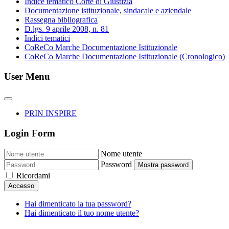
Indice tematico Corte di Giustizia
Documentazione istituzionale, sindacale e aziendale
Rassegna bibliografica
D.lgs. 9 aprile 2008, n. 81
Indici tematici
CoReCo Marche Documentazione Istituzionale
CoReCo Marche Documentazione Istituzionale (Cronologico)
User Menu
PRIN INSPIRE
Login Form
Nome utente
Password
Mostra password
Ricordami
Accesso
Hai dimenticato la tua password?
Hai dimenticato il tuo nome utente?