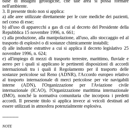
base di indagini geologiche, che tale area si possa formare
nell'ambiente.
3. Il presente titolo non si applica:
a) alle aree utilizzate direttamente per le cure mediche dei pazienti,
nel corso di esse;
b) all'uso di apparecchi a gas di cui al decreto del Presidente della
Repubblica 15 novembre 1996, n. 661;
c) alla produzione, alla manipolazione, all'uso, allo stoccaggio ed al
trasporto di esplosivi o di sostanze chimicamente instabili;
d) alle industrie estrattive a cui si applica il decreto legislativo 25
novembre 1996, n. 624;
e) all'impiego di mezzi di trasporto terrestre, marittimo, fluviale e
aereo per i quali si applicano le pertinenti disposizioni di accordi
internazionali tra i quali il Regolamento per il trasporto delle
sostanze pericolose sul Reno (ADNR), l'Accordo europeo relativo
al trasporto internazionale di merci pericolose per vie navigabili
interne (ADN), l'Organizzazione per l'Aviazione civile
internazionale (ICAO), l'Organizzazione marittima internazionale
(IMO), nonché la normativa comunitaria che incorpora i predetti
accordi. Il presente titolo si applica invece ai veicoli destinati ad
essere utilizzati in atmosfera potenzialmente esplosiva.
-----------
NOTE