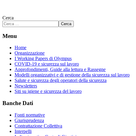
Cerca
Cerca
Menu
Home
Organizzazione
I Working Papers di Olympus
COVID-19 e sicurezza sul lavoro
Approfondimenti, Guide alla lettura e Rassegne
Modelli organizzativi e di gestione della sicurezza sul lavoro
Salute e sicurezza degli operatori della sicurezza
Newsletters
Siti su igiene e sicurezza del lavoro
Banche Dati
Fonti normative
Giurisprudenza
Contrattazione Collettiva
Interpelli