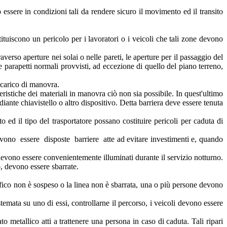
ssere in condizioni tali da rendere sicuro il movimento ed il transito
tuiscono un pericolo per i lavoratori o i veicoli che tali zone devono
averso aperture nei solai o nelle pareti, le aperture per il passaggio del
te parapetti normali provvisti, ad eccezione di quello del piano terreno,
l carico di manovra.
teristiche dei materiali in manovra ciò non sia possibile. In quest'ultimo
ante chiavistello o altro dispositivo. Detta barriera deve essere tenuta
o ed il tipo del trasportatore possano costituire pericoli per caduta di
evono essere disposte barriere atte ad evitare investimenti e, quando
ia devono essere convenientemente illuminati durante il servizio notturno.
o, devono essere sbarrate.
ffico non è sospeso o la linea non è sbarrata, una o più persone devono
ata su uno di essi, controllarne il percorso, i veicoli devono essere
ato metallico atti a trattenere una persona in caso di caduta. Tali ripari