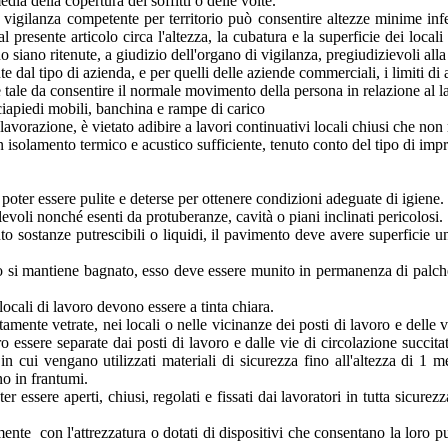
dia della copertura dei soffitti o delle volte.
 vigilanza competente per territorio può consentire altezze minime infer
al presente articolo circa l'altezza, la cubatura e la superficie dei loc
siano ritenute, a giudizio dell'organo di vigilanza, pregiudizievoli alla 
e dal tipo di azienda, e per quelli delle aziende commerciali, i limiti di 
re tale da consentire il normale movimento della persona in relazione al 
arciapiedi mobili, banchina e rampe di carico
lavorazione, è vietato adibire a lavori continuativi locali chiusi che non
n isolamento termico e acustico sufficiente, tenuto conto del tipo di impres
da poter essere pulite e deterse per ottenere condizioni adeguate di igiene.
olevoli nonché esenti da protuberanze, cavità o piani inclinati pericolosi.
nto sostanze putrescibili o liquidi, il pavimento deve avere superficie 
o si mantiene bagnato, esso deve essere munito in permanenza di palchetti
locali di lavoro devono essere a tinta chiara.
letamente vetrate, nei locali o nelle vicinanze dei posti di lavoro e delle
o essere separate dai posti di lavoro e dalle vie di circolazione succit
in cui vengano utilizzati materiali di sicurezza fino all'altezza di 1 
no in frantumi.
oter essere aperti, chiusi, regolati e fissati dai lavoratori in tutta si
te con l'attrezzatura o dotati di dispositivi che consentano la loro pu