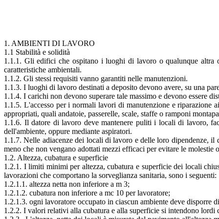
1. AMBIENTI DI LAVORO
1.1 Stabilità e solidità
1.1.1. Gli edifici che ospitano i luoghi di lavoro o qualunque altra 
caratteristiche ambientali.
1.1.2. Gli stessi requisiti vanno garantiti nelle manutenzioni.
1.1.3. I luoghi di lavoro destinati a deposito devono avere, su una par
1.1.4. I carichi non devono superare tale massimo e devono essere distrib
1.1.5. L'accesso per i normali lavori di manutenzione e riparazione ai
appropriati, quali andatoie, passerelle, scale, staffe o ramponi montapali
1.1.6. Il datore di lavoro deve mantenere puliti i locali di lavoro, 
dell'ambiente, oppure mediante aspiratori.
1.1.7. Nelle adiacenze dei locali di lavoro e delle loro dipendenze, il 
meno che non vengano adottati mezzi efficaci per evitare le molestie o i
1.2. Altezza, cubatura e superficie
1.2.1. I limiti minimi per altezza, cubatura e superficie dei locali chi
lavorazioni che comportano la sorveglianza sanitaria, sono i seguenti:
1.2.1.1. altezza netta non inferiore a m 3;
1.2.1.2. cubatura non inferiore a mc 10 per lavoratore;
1.2.1.3. ogni lavoratore occupato in ciascun ambiente deve disporre d
1.2.2. I valori relativi alla cubatura e alla superficie si intendono lor