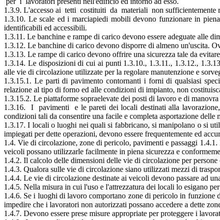
per i lavoratori presenti nell'edificio ed intorno ad esso.
1.3.9. L'accesso ai tetti costituiti da materiali non sufficientemente re
1.3.10. Le scale ed i marciapiedi mobili devono funzionare in piena
identificabili ed accessibili.
1.3.11. Le banchine e rampe di carico devono essere adeguate alle dime
1.3.12. Le banchine di carico devono disporre di almeno un'uscita. Ov
1.3.13. Le rampe di carico devono offrire una sicurezza tale da evitare
1.3.14. Le disposizioni di cui ai punti 1.3.10., 1.3.11., 1.3.12., 1.3.13
alle vie di circolazione utilizzate per la regolare manutenzione e sorve
1.3.15.1. Le parti di pavimento contornanti i forni di qualsiasi spec
relazione al tipo di forno ed alle condizioni di impianto, non costituisc
1.3.15.2. Le piattaforme sopraelevate dei posti di lavoro e di manovra d
1.3.16. I pavimenti e le pareti dei locali destinati alla lavorazion
condizioni tali da consentire una facile e completa asportazione delle
1.3.17. I locali o luoghi nei quali si fabbricano, si manipolano o si utili
impiegati per dette operazioni, devono essere frequentemente ed accur
1.4. Vie di circolazione, zone di pericolo, pavimenti e passaggi 1.4.1.
veicoli possano utilizzarle facilmente in piena sicurezza e conformemen
1.4.2. Il calcolo delle dimensioni delle vie di circolazione per persone
1.4.3. Qualora sulle vie di circolazione siano utilizzati mezzi di traspo
1.4.4. Le vie di circolazione destinate ai veicoli devono passare ad una
1.4.5. Nella misura in cui l'uso e l'attrezzatura dei locali lo esigano pe
1.4.6. Se i luoghi di lavoro comportano zone di pericolo in funzione del
impedire che i lavoratori non autorizzati possano accedere a dette zon
1.4.7. Devono essere prese misure appropriate per proteggere i lavorato