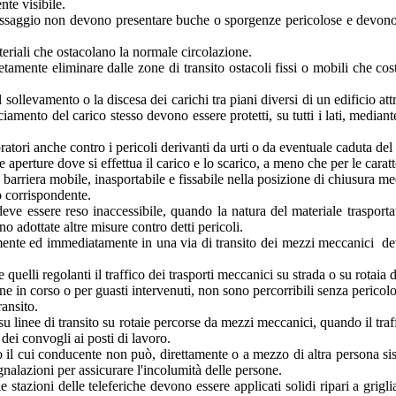
te visibile.
 passaggio non devono presentare buche o sporgenze pericolose e devono e
eriali che ostacolano la normale circolazione.
ente eliminare dalle zone di transito ostacoli fissi o mobili che costi
ollevamento o la discesa dei carichi tra piani diversi di un edificio attr
nciamento del carico stesso devono essere protetti, su tutti i lati, median
ratori anche contro i pericoli derivanti da urti o da eventuale caduta de
le aperture dove si effettua il carico e lo scarico, a meno che per le carat
arriera mobile, inasportabile e fissabile nella posizione di chiusura medi
o corrispondente.
deve essere reso inaccessibile, quando la natura del materiale trasportat
o adottate altre misure contro detti pericoli.
ttamente ed immediatamente in una via di transito dei mezzi meccanici d
 e quelli regolanti il traffico dei trasporti meccanici su strada o su rota
ne in corso o per guasti intervenuti, non sono percorribili senza pericol
ransito.
u linee di transito su rotaie percorse da mezzi meccanici, quando il tra
 dei convogli ai posti di lavoro.
 cui conducente non può, direttamente o a mezzo di altra persona sistem
gnalazioni per assicurare l'incolumità delle persone.
le stazioni delle teleferiche devono essere applicati solidi ripari a grigli