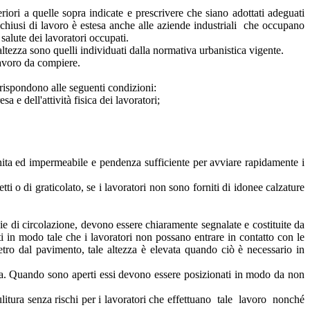
iori a quelle sopra indicate e prescrivere che siano adottati adeguati
ali chiusi di lavoro è estesa anche alle aziende industriali che occupano
salute dei lavoratori occupati.
altezza sono quelli individuati dalla normativa urbanistica vigente.
lavoro da compiere.
 rispondono alle seguenti condizioni:
a e dell'attività fisica dei lavoratori;
unita ed impermeabile e pendenza sufficiente per avviare rapidamente i
 o di graticolato, se i lavoratori non sono forniti di idonee calzature
 vie di circolazione, devono essere chiaramente segnalate e costituite da
ati in modo tale che i lavoratori non possano entrare in contatto con le
metro dal pavimento, tale altezza è elevata quando ciò è necessario in
curezza. Quando sono aperti essi devono essere posizionati in modo da non
litura senza rischi per i lavoratori che effettuano tale lavoro nonché