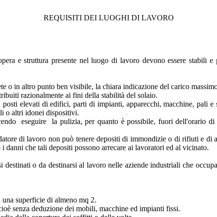
REQUISITI DEI LUOGHI DI LAVORO
opera e struttura presente nel luogo di lavoro devono essere stabili e
ete o in altro punto ben visibile, la chiara indicazione del carico massim
uiti razionalmente ai fini della stabilità del solaio.
 posti elevati di edifici, parti di impianti, apparecchi, macchine, pali 
 o altri idonei dispositivi.
facendo eseguire la pulizia, per quanto è possibile, fuori dell'orario 
datore di lavoro non può tenere depositi di immondizie o di rifiuti e di al
 danni che tali depositi possono arrecare ai lavoratori ed al vicinato.
usi destinati o da destinarsi al lavoro nelle aziende industriali che occ
i una superficie di almeno mq 2.
di cioè senza deduzione dei mobili, macchine ed impianti fissi.