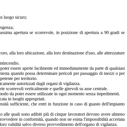
un luogo sicuro;
ergenza;
assima apertura se scorrevole, in posizione di apertura a 90 gradi se
ro, alla loro ubicazione, alla loro destinazione d'uso, alle attrezzature
ntincendio.
 poter essere aperte facilmente ed immediatamente da parte di qualsiasi
chiesta quando possa determinare pericoli per passaggio di mezzi o per
etente per territorio.
camente autorizzati dagli organi di vigilanza.
rte scorrevoli verticalmente e quelle girevoli su asse centrale.
n modo da poter essere utilizzate in ogni momento senza impedimenti.
ata in luoghi appropriati.
à sufficiente, che entri in funzione in caso di guasto dell'impianto
ndio alle quali sono adibiti più di cinque lavoratori devono avere almeno
 provvedere in conformità, quando non ne esista l'impossibilità accertata
 loro validità salvo diverso provvedimento dell'organo di vigilanza.