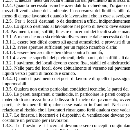
1.2.3. L'altezza netta dei locali è misurata dal pavimento all'altezza me
1.2.4. Quando necessità tecniche aziendali lo richiedono, l'organo di
mezzi di ventilazione dell'ambiente. L'osservanza dei limiti stabiliti d
meno di cinque lavoratori quando le lavorazioni che in esse si svolgono 
1.2.5. Per i locali destinati o da destinarsi a uffici, indipendentement
1.2.6. Lo spazio destinato al lavoratore nel posto di lavoro deve esse
1.3. Pavimenti, muri, soffitti, finestre e lucernari dei locali scale e m
1.3.1. A meno che non sia richiesto diversamente dalle necessità della 
1.3.1.1. essere ben difesi contro gli agenti atmosferici, e provvisti di u
1.3.1.2. avere aperture sufficienti per un rapido ricambio d'aria;
1.3.1.3. essere ben asciutti e ben difesi contro l'umidità;
1.3.1.4. avere le superfici dei pavimenti, delle pareti, dei soffitti tali 
1.3.2. I pavimenti dei locali devono essere fissi, stabili ed antisdrucci
1.3.3. Nelle parti dei locali dove abitualmente si versano sul pavime
liquidi verso i punti di raccolta e scarico.
1.3.4. Quando il pavimento dei posti di lavoro e di quelli di passaggi
impermeabili.
1.3.5. Qualora non ostino particolari condizioni tecniche, le pareti dei 
1.3.6. Le pareti trasparenti o traslucide, in particolare le pareti comp
materiali di sicurezza fino all'altezza di 1 metro dal pavimento, ovver
pareti, né rimanere feriti qualora esse vadano in frantumi. Nel caso 
relazione al rischio che i lavoratori rimangano feriti qualora esse vada
1.3.7. Le finestre, i lucernari e i dispositivi di ventilazione devono p
costituire un pericolo per i lavoratori.
1.3.8. Le finestre e i lucernari devono essere concepiti congiuntamen