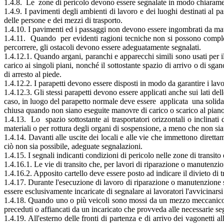
1.4.8. Le zone di pericolo devono essere segnalate in modo chiaramen
1.4.9. I pavimenti degli ambienti di lavoro e dei luoghi destinati al
delle persone e dei mezzi di trasporto.
1.4.10. I pavimenti ed i passaggi non devono essere ingombrati da mat
1.4.11. Quando per evidenti ragioni tecniche non si possono completam
percorrere, gli ostacoli devono essere adeguatamente segnalati.
1.4.12.1. Quando argani, paranchi e apparecchi simili sono usati per il s
carico ai singoli piani, nonché il sottostante spazio di arrivo o di sga
di arresto al piede.
1.4.12.2. I parapetti devono essere disposti in modo da garantire i lavo
1.4.12.3. Gli stessi parapetti devono essere applicati anche sui lati del
caso, in luogo del parapetto normale deve essere applicata una solida b
chiusa quando non siano eseguite manovre di carico o scarico al pian
1.4.13. Lo spazio sottostante ai trasportatori orizzontali o inclinati 
materiali o per rottura degli organi di sospensione, a meno che non sian
1.4.14. Davanti alle uscite dei locali e alle vie che immettono dire
ciò non sia possibile, adeguate segnalazioni.
1.4.15. I segnali indicanti condizioni di pericolo nelle zone di transito
1.4.16.1. Le vie di transito che, per lavori di riparazione o manutenzio
1.4.16.2. Apposito cartello deve essere posto ad indicare il divieto di t
1.4.17. Durante l'esecuzione di lavoro di riparazione o manutenzione s
essere esclusivamente incaricate di segnalare ai lavoratori l'avvicinarsi
1.4.18. Quando uno o più veicoli sono mossi da un mezzo meccanico il
preceduti o affiancati da un incaricato che provveda alle necessarie se
1.4.19. All'esterno delle fronti di partenza e di arrivo dei vagonetti al