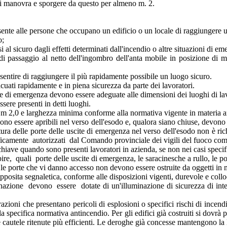
 di manovra e sporgere da questo per almeno m. 2.
sente alle persone che occupano un edificio o un locale di raggiungere 
o;
al sicuro dagli effetti determinati dall'incendio o altre situazioni di em
 di passaggio al netto dell'ingombro dell'anta mobile in posizione di m
entire di raggiungere il più rapidamente possibile un luogo sicuro.
acuati rapidamente e in piena sicurezza da parte dei lavoratori.
ite di emergenza devono essere adeguate alle dimensioni dei luoghi di lavo
ere presenti in detti luoghi.
i m 2,0 e larghezza minima conforme alla normativa vigente in materia a
vono essere apribili nel verso dell'esodo e, qualora siano chiuse, devono
tura delle porte delle uscite di emergenza nel verso dell'esodo non è ri
ificamente autorizzati dal Comando provinciale dei vigili del fuoco comp
hiave quando sono presenti lavoratori in azienda, se non nei casi specifi
ibire, quali porte delle uscite di emergenza, le saracinesche a rullo, le po
e le porte che vi danno accesso non devono essere ostruite da oggetti i
posita segnaletica, conforme alle disposizioni vigenti, durevole e colloc
ione devono essere dotate di un'illuminazione di sicurezza di intensit
orazioni che presentano pericoli di esplosioni o specifici rischi di ince
lla specifica normativa antincendio. Per gli edifici già costruiti si dovrà
e cautele ritenute più efficienti. Le deroghe già concesse mantengono la