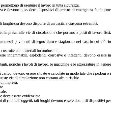
 permettono di eseguire il lavoro in tutta sicurezza.
za e devono possedere dispositivi di arresto di emergenza facilmente
i lunghezza devono disporre di un'uscita a ciascuna estremità.
ell'impresa, alle vie di circolazione che portano a posti di lavoro fissi,
, ammessi pavimenti di legno duro e stagionato nei casi in cui ciò, in
 costruite con materiali incombustibili.
ie infiammabili, esplodenti, corrosive o infettanti, devono essere in
fettanti, nonché i tavoli di lavoro, le macchine e le attrezzature in genere
 carico, devono essere situate e calcolate in modo tale che i pedoni o i
ueste vie di circolazione non corrano alcun rischio.
 di impresa.
te.
cale.
one deve essere evidenziato.
 di cadute d'oggetti, tali luoghi devono essere dotati di dispositivi per