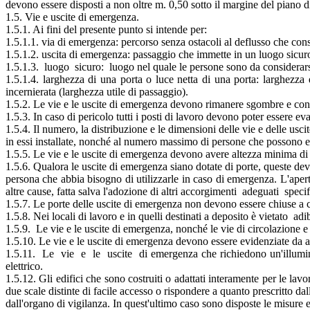
devono essere disposti a non oltre m. 0,50 sotto il margine del piano
1.5. Vie e uscite di emergenza.
1.5.1. Ai fini del presente punto si intende per:
1.5.1.1. via di emergenza: percorso senza ostacoli al deflusso che con
1.5.1.2. uscita di emergenza: passaggio che immette in un luogo sicur
1.5.1.3. luogo sicuro: luogo nel quale le persone sono da considerarsi 
1.5.1.4. larghezza di una porta o luce netta di una porta: larghezza
incernierata (larghezza utile di passaggio).
1.5.2. Le vie e le uscite di emergenza devono rimanere sgombre e cons
1.5.3. In caso di pericolo tutti i posti di lavoro devono poter essere ev
1.5.4. Il numero, la distribuzione e le dimensioni delle vie e delle usc
in essi installate, nonché al numero massimo di persone che possono ess
1.5.5. Le vie e le uscite di emergenza devono avere altezza minima d
1.5.6. Qualora le uscite di emergenza siano dotate di porte, queste de
persona che abbia bisogno di utilizzarle in caso di emergenza. L'aper
altre cause, fatta salva l'adozione di altri accorgimenti adeguati spec
1.5.7. Le porte delle uscite di emergenza non devono essere chiuse a c
1.5.8. Nei locali di lavoro e in quelli destinati a deposito è vietato ad
1.5.9. Le vie e le uscite di emergenza, nonché le vie di circolazione 
1.5.10. Le vie e le uscite di emergenza devono essere evidenziate da ap
1.5.11. Le vie e le uscite di emergenza che richiedono un'illuminaz
elettrico.
1.5.12. Gli edifici che sono costruiti o adattati interamente per le lav
due scale distinte di facile accesso o rispondere a quanto prescritto da
dall'organo di vigilanza. In quest'ultimo caso sono disposte le misure 