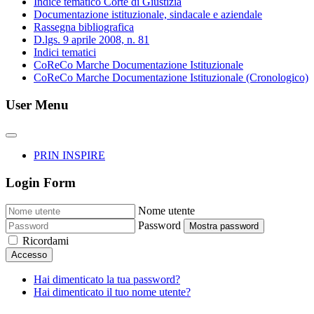
Indice tematico Corte di Giustizia
Documentazione istituzionale, sindacale e aziendale
Rassegna bibliografica
D.lgs. 9 aprile 2008, n. 81
Indici tematici
CoReCo Marche Documentazione Istituzionale
CoReCo Marche Documentazione Istituzionale (Cronologico)
User Menu
PRIN INSPIRE
Login Form
Nome utente
Password
Mostra password
Ricordami
Accesso
Hai dimenticato la tua password?
Hai dimenticato il tuo nome utente?