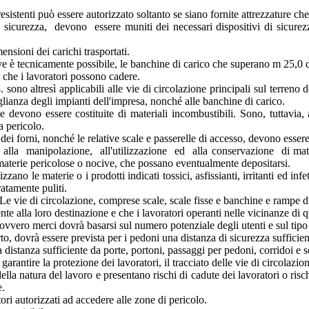
sistenti può essere autorizzato soltanto se siano fornite attrezzature che
 sicurezza, devono essere muniti dei necessari dispositivi di sicurez
nsioni dei carichi trasportati.
e è tecnicamente possibile, le banchine di carico che superano m 25,0 d
 che i lavoratori possono cadere.
. sono altresì applicabili alle vie di circolazione principali sul terreno d
glianza degli impianti dell'impresa, nonché alle banchine di carico.
ie devono essere costituite di materiali incombustibili. Sono, tuttavia
a pericolo.
ei forni, nonché le relative scale e passerelle di accesso, devono essere
e, alla manipolazione, all'utilizzazione ed alla conservazione di mater
 materie pericolose o nocive, che possano eventualmente depositarsi.
zzano le materie o i prodotti indicati tossici, asfissianti, irritanti ed in
atamente puliti.
 Le vie di circolazione, comprese scale, scale fisse e banchine e rampe di
te alla loro destinazione e che i lavoratori operanti nelle vicinanze di q
 ovvero merci dovrà basarsi sul numero potenziale degli utenti e sul tipo
rto, dovrà essere prevista per i pedoni una distanza di sicurezza sufficien
 distanza sufficiente da porte, portoni, passaggi per pedoni, corridoi e s
r garantire la protezione dei lavoratori, il tracciato delle vie di circolazi
la natura del lavoro e presentano rischi di cadute dei lavoratori o rischi
e.
ri autorizzati ad accedere alle zone di pericolo.