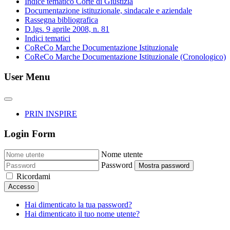
Indice tematico Corte di Giustizia
Documentazione istituzionale, sindacale e aziendale
Rassegna bibliografica
D.lgs. 9 aprile 2008, n. 81
Indici tematici
CoReCo Marche Documentazione Istituzionale
CoReCo Marche Documentazione Istituzionale (Cronologico)
User Menu
PRIN INSPIRE
Login Form
Nome utente
Password
Mostra password
Ricordami
Accesso
Hai dimenticato la tua password?
Hai dimenticato il tuo nome utente?