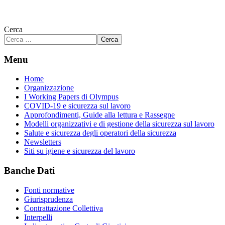
Cerca
Cerca
Menu
Home
Organizzazione
I Working Papers di Olympus
COVID-19 e sicurezza sul lavoro
Approfondimenti, Guide alla lettura e Rassegne
Modelli organizzativi e di gestione della sicurezza sul lavoro
Salute e sicurezza degli operatori della sicurezza
Newsletters
Siti su igiene e sicurezza del lavoro
Banche Dati
Fonti normative
Giurisprudenza
Contrattazione Collettiva
Interpelli