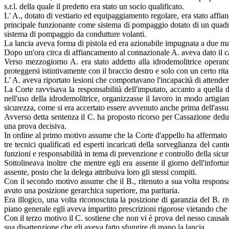
s.r.l. della quale il predetto era stato un socio qualificato.
L' A., dotato di vestiario ed equipaggiamento regolare, era stato affi
principale funzionante come sistema di pompaggio dotato di un quadro
sistema di pompaggio da condutture volanti.
La lancia aveva forma di pistola ed era azionabile impugnata a due ma
Dopo un'ora circa di affiancamento al connazionale A. aveva dato il ca
Verso mezzogiorno A. era stato addetto alla idrodemolitrice operando
proteggersi istintivamente con il braccio destro e solo con un certo rita
L' A. aveva riportato lesioni che comportavano l'incapacità di attender
La Corte ravvisava la responsabilità dell'imputato, accanto a quella 
nell'uso della idrodemolitrice, organizzasse il lavoro in modo artigian
sicurezza, come si era accertato essere avvenuto anche prima dell'assu
Avverso detta sentenza il C. ha proposto ricorso per Cassazione ded
una prova decisiva.
In ordine al primo motivo assume che la Corte d'appello ha affermato la
tre tecnici qualificati ed esperti incaricati della sorveglianza del cant
funzioni e responsabilità in tema di prevenzione e controllo della sicure
Sottolineava inoltre che mentre egli era assente il giorno dell'infortun
assente, posto che la delega attribuiva loro gli stessi compiti.
Con il secondo motivo assume che il B., ritenuto a sua volta responsab
avuto una posizione gerarchica superiore, ma paritaria.
Era illogico, una volta riconosciuta la posizione di garanzia del B. ri
piano generale egli aveva impartito prescrizioni rigorose vietando che f
Con il terzo motivo il C. sostiene che non vi è prova del nesso causal
sua disattenzione che gli aveva fatto sfuggire di mano la lancia.