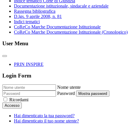
Indice tematico Corte di Giustizia
Documentazione istituzionale, sindacale e aziendale
Rassegna bibliografica
D.lgs. 9 aprile 2008, n. 81
Indici tematici
CoReCo Marche Documentazione Istituzionale
CoReCo Marche Documentazione Istituzionale (Cronologico)
User Menu
PRIN INSPIRE
Login Form
Nome utente
Password
Mostra password
Ricordami
Accesso
Hai dimenticato la tua password?
Hai dimenticato il tuo nome utente?