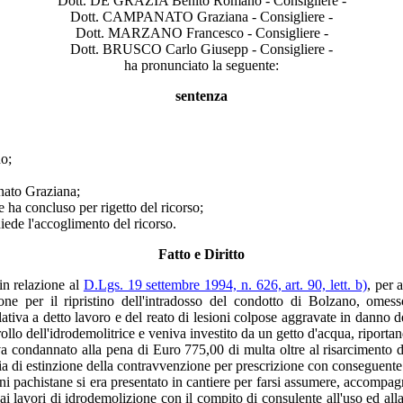
Dott. DE GRAZIA Benito Romano - Consigliere -
Dott. CAMPANATO Graziana - Consigliere -
Dott. MARZANO Francesco - Consigliere -
Dott. BRUSCO Carlo Giusepp - Consigliere -
ha pronunciato la seguente:
sentenza
no;
anato Graziana;
 ha concluso per rigetto del ricorso;
hiede l'accoglimento del ricorso.
Fatto e Diritto
in relazione al
D.Lgs. 19 settembre 1994, n. 626, art. 90, lett. b)
, per 
e per il ripristino dell'intradosso del condotto di Bolzano, omesso 
ativa a detto lavoro e del reato di lesioni colpose aggravate in danno de
llo dell'idrodemolitrice e veniva investito da un getto d'acqua, riportand
a condannato alla pena di Euro 775,00 di multa oltre al risarcimento 
ria di estinzione della contravvenzione per prescrizione con conseguent
igini pachistane si era presentato in cantiere per farsi assumere, accompa
 lavori di idrodemolizione con il compito di consulente all'uso ed alla