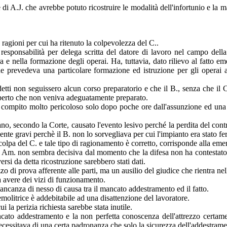
i A.J. che avrebbe potuto ricostruire le modalità dell'infortunio e la man
agioni per cui ha ritenuto la colpevolezza del C..
responsabilità per delega scritta del datore di lavoro nel campo della
 e nella formazione degli operai. Ha, tuttavia, dato rilievo al fatto e
e prevedeva una particolare formazione ed istruzione per gli operai ad
tti non seguissero alcun corso preparatorio e che il B., senza che il C. 
erto che non veniva adeguatamente preparato.
 compito molto pericoloso solo dopo poche ore dall'assunzione ed una p
no, secondo la Corte, causato l'evento lesivo perché la perdita del contr
nte gravi perchè il B. non lo sorvegliava per cui l'impianto era stato fe
 colpa del C. e tale tipo di ragionamento è corretto, corrisponde alla eme
' Am. non sembra decisiva dal momento che la difesa non ha contestato la 
rsi da detta ricostruzione sarebbero stati dati.
o di prova afferente alle parti, ma un ausilio del giudice che rientra nel
va avere dei vizi di funzionamento.
mancanza di nesso di causa tra il mancato addestramento ed il fatto.
demolitrice è addebitabile ad una disattenzione del lavoratore.
i la perizia richiesta sarebbe stata inutile.
mancato addestramento e la non perfetta conoscenza dell'attrezzo certam
ecessitava di una certa padronanza che solo la sicurezza dell'addestrame