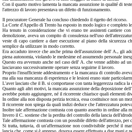
Con il quarto motivo lamenta la mancata assunzione in qualité di teste d
l'attrezzo di lavoro presentava un difetto di funzionamento.
Il procuratore Generale ha concluso chiedendo il rigetto del ricorso.
La Corte d'Appello di Trento ha esposto in modo logico e completo le r
Ha tenuto in considerazione che vi erano tre assistenti cantiere con 
demolizione, aveva un compito di consulenza nell'uso dell'attrezzatura
veste di capo cantiere a dare esecuzione al piano della sicurezza ch
semplice da utilizzare in modo corretto.
Era accaduto invece che anche prima dell'assunzione dell' A., gli adde
piena autonomia, violando le medesime ed assumendo personale inesp
Questo era avvenuto anche nel caso dell' A. che venne adibito ad un
lasciavano successivamente operare senza seguirne il lavoro.
Proprio l'insufficiente addestramento e la mancanza di controllo aveva
ma alla sua mancanza di esperienza e le lesioni erano state particolarme
L'aver lasciato che il B. si comportasse con tanta leggerezza radica la
Quanto agli altri motivi, la mancata assunzione della deposizione dell
avrebbe potuto aggiungere, né il ricorrente chiarisce quali elementi dive
In ordine alla non disposta perizia tecnica, essa costituisce non un mezz
Il ricorrente non spiega da quali indizi deduce che l'attrezzatura pote
Inoltre tale affermazione contrasta con quanto asserito in ordine alla 
Invero il C. sostiene che la perdita del controllo della lancia dell'idro
Tale affermazione contrasta con un possibile difetto dell'attrezzo, per cu
Si tratta, tuttavia, di un'affermazione non condivisibile perché il 
lancia che, come si è appreso, doveva essere effettuata a due mani e n