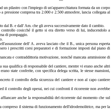
 ad un pilastro con l'impiego di un'apparecchiatura formata da un corpo
a pressione compresa tra 2.000 e 2.500 atmosfere, lancia collegata al
to dal B. e dall' Am. che gli aveva successivamente dato il cambio.
ontrollo cosicché il getto si era diretto verso di lui, inducendolo a
stema di pompaggio.
o.
ll'assunzione dell' A. aveva lasciato che il B., unica persona esperta
sero i prescritti corsi preparatori e di formazione imposti dal piano di
; mancata e contraddittoria motivazione, nonché mancata ammissione di
 sua qualifica di responsabile del cantiere, mentre vi erano anche altri
i erano state conferite, con specifica delega scritta, le stesse mansioni,
concreto il controllo della sicurezza del cantiere e non al capo cantiere
 il controllo degli operai, nei cui confronti il ricorrente non avrebbe
e, affiancare anche la responsabilità del ricorrente dal momento che sul
va compreso il sistema di funzionamento dell'idrodemolitrice, ma per la