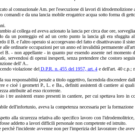
ancato al connazionale Am. per l'esecuzione di lavori di idrodemolizione
 comandi e da una lancia mobile erogatrice acqua sotto forma di getto 
ni.
mbio al collega ed aveva azionato la lancia per circa due ore, sorveglia
 da un ponteggio ed ad un certo punto la lancia gli era sfuggita al c
rdo il B. e l'altro operaio si accorgevano del fatto e disattivavano il si
e alle ordinarie occupazioni per un anno ed invalidità permanente all'art
del B. - non appellante - in quanto pur essendo assente nel momento de
ale, servendosi di operai inesperti, senza pretendere che costoro seguis
nzione dell' A..
ucendo violazione del
D.P.R. n. 455 del 1957, art. 4
e dell'art. 40 c.p.
 sua responsabilità penale a titolo oggettivo, facendola discendere dalla
iere e cioè i geometri P., L. e Ba., definiti assistenti di cantiere ai qual
zza attribuite ad esso ricorrente.
io i tre assistenti erano presenti in cantiere, per cui spettava loro in 
ile dell'infortunio, aveva la competenza necessaria per la formazione ed
spetto alla sicurezza relativa allo specifico lavoro con l'idrodemolitric
osse addetto a lavori difficili personale non competente ed istruito.
e perchè l'incidente avvenne non per l'imperizia del lavoratore che ave