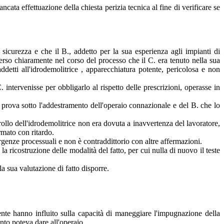
cata effettuazione della chiesta perizia tecnica al fine di verificare se
 sicurezza e che il B., addetto per la sua esperienza agli impianti di
merso chiaramente nel corso del processo che il C. era tenuto nella sua
detti all'idrodemolitrice , apparecchiatura potente, pericolosa e non
intervenisse per obbligarlo al rispetto delle prescrizioni, operasse in
rova sotto l'addestramento dell'operaio connazionale e del B. che lo
ollo dell'idrodemolitrice non era dovuta a inavvertenza del lavoratore,
rmato con ritardo.
rgenze processuali e non è contraddittorio con altre affermazioni.
ricostruzione delle modalità del fatto, per cui nulla di nuovo il teste
la sua valutazione di fatto disporre.
ente hanno influito sulla capacità di maneggiare l'impugnazione della
nto poteva dare all'operaio.