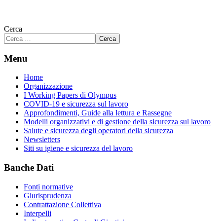
Cerca
Cerca
Menu
Home
Organizzazione
I Working Papers di Olympus
COVID-19 e sicurezza sul lavoro
Approfondimenti, Guide alla lettura e Rassegne
Modelli organizzativi e di gestione della sicurezza sul lavoro
Salute e sicurezza degli operatori della sicurezza
Newsletters
Siti su igiene e sicurezza del lavoro
Banche Dati
Fonti normative
Giurisprudenza
Contrattazione Collettiva
Interpelli