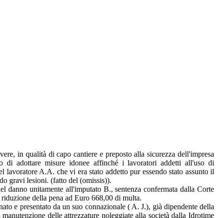
avere, in qualità di capo cantiere e preposto alla sicurezza dell'impresa
di adottare misure idonee affinché i lavoratori addetti all'uso di
l lavoratore A.A. che vi era stato addetto pur essendo stato assunto il
o gravi lesioni. (fatto del (omissis)).
del danno unitamente all'imputato B., sentenza confermata dalla Corte
e riduzione della pena ad Euro 668,00 di multa.
gnato e presentato da un suo connazionale ( A. J.), già dipendente della
 manutenzione delle attrezzature noleggiate alla società dalla Idrotime