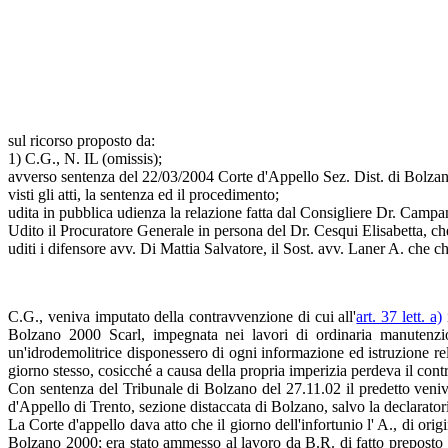
sul ricorso proposto da:
1) C.G., N. IL (omissis);
avverso sentenza del 22/03/2004 Corte d'Appello Sez. Dist. di Bolza
visti gli atti, la sentenza ed il procedimento;
udita in pubblica udienza la relazione fatta dal Consigliere Dr. Camp
Udito il Procuratore Generale in persona del Dr. Cesqui Elisabetta, che
uditi i difensore avv. Di Mattia Salvatore, il Sost. avv. Laner A. che c
C.G., veniva imputato della contravvenzione di cui all'
art. 37 lett. a)
Bolzano 2000 Scarl, impegnata nei lavori di ordinaria manutenzion
un'idrodemolitrice disponessero di ogni informazione ed istruzione rel
giorno stesso, cosicché a causa della propria imperizia perdeva il contro
Con sentenza del Tribunale di Bolzano del 27.11.02 il predetto veniv
d'Appello di Trento, sezione distaccata di Bolzano, salvo la declarato
La Corte d'appello dava atto che il giorno dell'infortunio l' A., di or
Bolzano 2000; era stato ammesso al lavoro da B.R. di fatto preposto ai