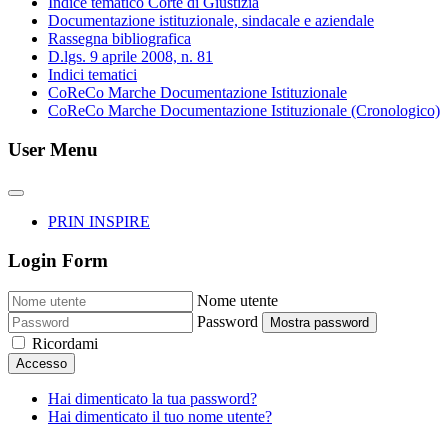
Indice tematico Corte di Giustizia
Documentazione istituzionale, sindacale e aziendale
Rassegna bibliografica
D.lgs. 9 aprile 2008, n. 81
Indici tematici
CoReCo Marche Documentazione Istituzionale
CoReCo Marche Documentazione Istituzionale (Cronologico)
User Menu
PRIN INSPIRE
Login Form
Nome utente
Password
Mostra password
Ricordami
Accesso
Hai dimenticato la tua password?
Hai dimenticato il tuo nome utente?