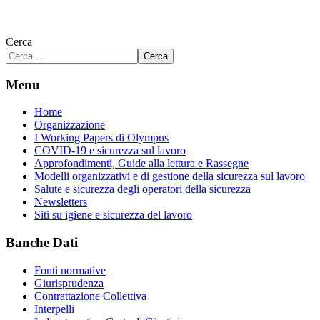
Cerca
Cerca
Menu
Home
Organizzazione
I Working Papers di Olympus
COVID-19 e sicurezza sul lavoro
Approfondimenti, Guide alla lettura e Rassegne
Modelli organizzativi e di gestione della sicurezza sul lavoro
Salute e sicurezza degli operatori della sicurezza
Newsletters
Siti su igiene e sicurezza del lavoro
Banche Dati
Fonti normative
Giurisprudenza
Contrattazione Collettiva
Interpelli