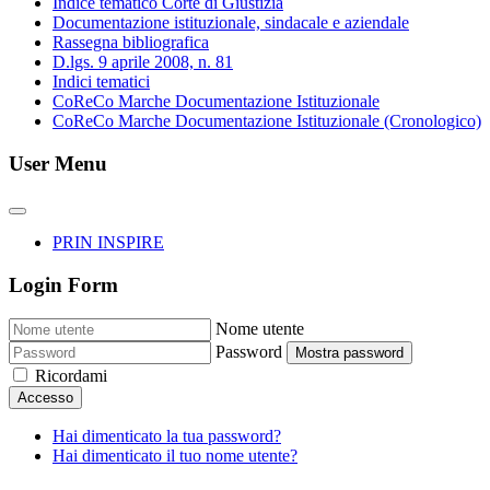
Indice tematico Corte di Giustizia
Documentazione istituzionale, sindacale e aziendale
Rassegna bibliografica
D.lgs. 9 aprile 2008, n. 81
Indici tematici
CoReCo Marche Documentazione Istituzionale
CoReCo Marche Documentazione Istituzionale (Cronologico)
User Menu
PRIN INSPIRE
Login Form
Nome utente
Password
Mostra password
Ricordami
Accesso
Hai dimenticato la tua password?
Hai dimenticato il tuo nome utente?