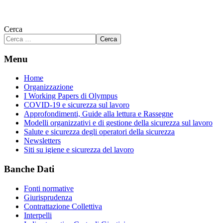
Cerca
Cerca
Menu
Home
Organizzazione
I Working Papers di Olympus
COVID-19 e sicurezza sul lavoro
Approfondimenti, Guide alla lettura e Rassegne
Modelli organizzativi e di gestione della sicurezza sul lavoro
Salute e sicurezza degli operatori della sicurezza
Newsletters
Siti su igiene e sicurezza del lavoro
Banche Dati
Fonti normative
Giurisprudenza
Contrattazione Collettiva
Interpelli