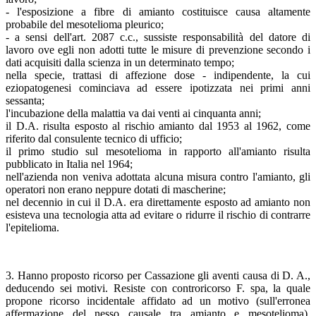
- l'esposizione a fibre di amianto costituisce causa altamente
probabile del mesotelioma pleurico;
- a sensi dell'art. 2087 c.c., sussiste responsabilità del datore di
lavoro ove egli non adotti tutte le misure di prevenzione secondo i
dati acquisiti dalla scienza in un determinato tempo;
nella specie, trattasi di affezione dose - indipendente, la cui
eziopatogenesi cominciava ad essere ipotizzata nei primi anni
sessanta;
l'incubazione della malattia va dai venti ai cinquanta anni;
il D.A. risulta esposto al rischio amianto dal 1953 al 1962, come
riferito dal consulente tecnico di ufficio;
il primo studio sul mesotelioma in rapporto all'amianto risulta
pubblicato in Italia nel 1964;
nell'azienda non veniva adottata alcuna misura contro l'amianto, gli
operatori non erano neppure dotati di mascherine;
nel decennio in cui il D.A. era direttamente esposto ad amianto non
esisteva una tecnologia atta ad evitare o ridurre il rischio di contrarre
l'epitelioma.
3. Hanno proposto ricorso per Cassazione gli aventi causa di D. A.,
deducendo sei motivi. Resiste con controricorso F. spa, la quale
propone ricorso incidentale affidato ad un motivo (sull'erronea
affermazione del nesso causale tra amianto e mesotelioma).