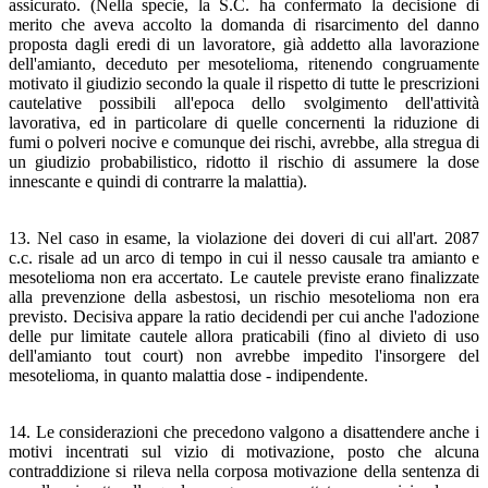
assicurato. (Nella specie, la S.C. ha confermato la decisione di
merito che aveva accolto la domanda di risarcimento del danno
proposta dagli eredi di un lavoratore, già addetto alla lavorazione
dell'amianto, deceduto per mesotelioma, ritenendo congruamente
motivato il giudizio secondo la quale il rispetto di tutte le prescrizioni
cautelative possibili all'epoca dello svolgimento dell'attività
lavorativa, ed in particolare di quelle concernenti la riduzione di
fumi o polveri nocive e comunque dei rischi, avrebbe, alla stregua di
un giudizio probabilistico, ridotto il rischio di assumere la dose
innescante e quindi di contrarre la malattia).
13. Nel caso in esame, la violazione dei doveri di cui all'art. 2087
c.c. risale ad un arco di tempo in cui il nesso causale tra amianto e
mesotelioma non era accertato. Le cautele previste erano finalizzate
alla prevenzione della asbestosi, un rischio mesotelioma non era
previsto. Decisiva appare la ratio decidendi per cui anche l'adozione
delle pur limitate cautele allora praticabili (fino al divieto di uso
dell'amianto tout court) non avrebbe impedito l'insorgere del
mesotelioma, in quanto malattia dose - indipendente.
14. Le considerazioni che precedono valgono a disattendere anche i
motivi incentrati sul vizio di motivazione, posto che alcuna
contraddizione si rileva nella corposa motivazione della sentenza di