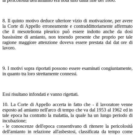
la pericolosità dell'amianto era nota sino dalla fine del 1800.
8. Il quinto motivo deduce ulteriore vizio di motivazione, per avere
la Corte di Appello erroneamente e contraddittoriamente affermato
che il mesotelioma pleurico può essere indotto anche da dosi
bassissime di amianto, non tenendo presente che proprio per tale
ragione maggiore attenzione doveva essere prestata dal dat ore di
lavoro.
9. I motivi sopra riportati possono essere esaminati congiuntamente,
in quanto tra loro strettamente connessi.
Essi risultano infondati e vanno rigettati.
10. La Corte di Appello accerta in fatto che - il lavoratore venne
esposto ad amianto nell'arco di tempo che va dal 1953 al 1962 ed in
tale epoca ha contratto la malattia, la quale ha un lungo periodo di
incubazione;
- le conoscenze dell'epoca consentivano di ritenere la pericolosità
dell'amianto in relazione all'asbestosi, classificata da tempo come