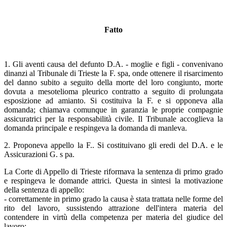
Fatto
1. Gli aventi causa del defunto D.A. - moglie e figli - convenivano
dinanzi al Tribunale di Trieste la F. spa, onde ottenere il risarcimento
del danno subito a seguito della morte del loro congiunto, morte
dovuta a mesotelioma pleurico contratto a seguito di prolungata
esposizione ad amianto. Si costituiva la F. e si opponeva alla
domanda; chiamava comunque in garanzia le proprie compagnie
assicuratrici per la responsabilità civile. Il Tribunale accoglieva la
domanda principale e respingeva la domanda di manleva.
2. Proponeva appello la F.. Si costituivano gli eredi del D.A. e le
Assicurazioni G. s pa.
La Corte di Appello di Trieste riformava la sentenza di primo grado
e respingeva le domande attrici. Questa in sintesi la motivazione
della sentenza di appello:
- correttamente in primo grado la causa è stata trattata nelle forme del
rito del lavoro, sussistendo attrazione dell'intera materia del
contendere in virtù della competenza per materia del giudice del
lavoro;