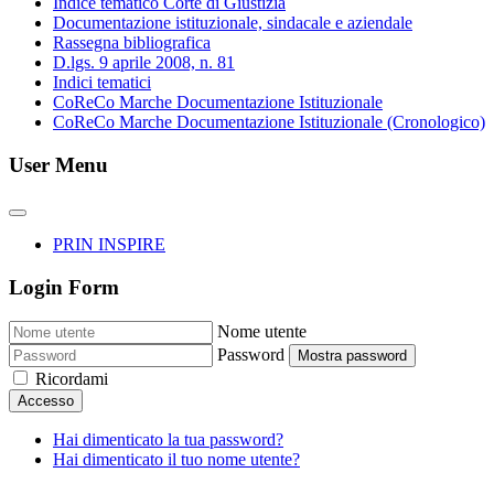
Indice tematico Corte di Giustizia
Documentazione istituzionale, sindacale e aziendale
Rassegna bibliografica
D.lgs. 9 aprile 2008, n. 81
Indici tematici
CoReCo Marche Documentazione Istituzionale
CoReCo Marche Documentazione Istituzionale (Cronologico)
User Menu
PRIN INSPIRE
Login Form
Nome utente
Password
Mostra password
Ricordami
Accesso
Hai dimenticato la tua password?
Hai dimenticato il tuo nome utente?