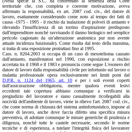
(Nella specie la S.C. ha confermato la sentenza della Corte
territoriale che, con completa e coerente motivazione, aveva
affermato la responsabilità, ex art. 2087 cod. civ., del datore di
lavoro, esattamente considerando come noto al tempo dei fatti di
causa -1975 - 1995 - il rischio da inalazione di polveri di amianto e
rilevando l'insufficienza di un torrino d'aspirazione predisposto
dall'imprenditore nonchè ravvisando il danno biologico nel semplice
pericolo cagionato da un'alterazione anatomica pur non avente
attuale incidenza funzionale). Come risulta dal testo della massima,
si tratta di una esposizione protrattasi fino al 1995.
Cass. n. 8204.2003 si occupa di un caso di mesotelioma causato
dall'amianto, manifestatosi nel 1990, con esposizione a rischio
accertata tra il 1968 e il 1983 e pronuncia come segue L'esonero del
datore di lavoro dalla responsabilità civile per infortunio sul lavoro o
malattia professionale opera esclusivamente nei limiti posti dal
D.P.R. n. 1124 del 1965, art. 10
e per i soli eventi coperti
dall'assicurazione obbligatoria, mentre qualora eventi lesivi
eccedenti tale copertura abbiano comunque a verificarsi in
pregiudizio del lavoratore e siano casualmente ricollegabili alla
nocività dell'ambiente di lavoro, viene in rilievo l'art. 2087 cod. civ.,
che come norma di chiusura del sistema antinfortunistico, impone al
datore di lavoro, anche dove faccia difetto una specifica misura
preventiva, di adottare comunque le misure generiche di prudenza e
diligenza, nonchè tutte le cautele necessarie, secondo le norme
tecniche e di esperienza, a tutelare l'integrità fisica del lavoratore