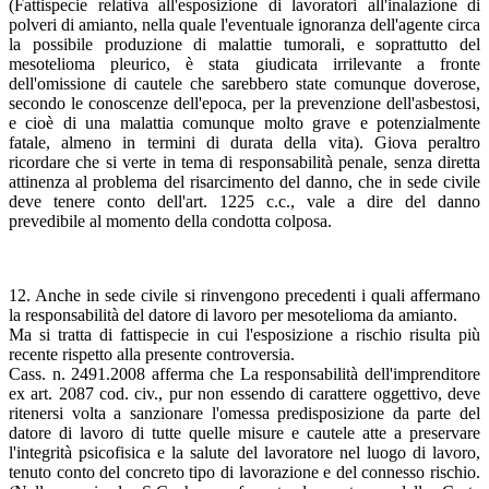
(Fattispecie relativa all'esposizione di lavoratori all'inalazione di
polveri di amianto, nella quale l'eventuale ignoranza dell'agente circa
la possibile produzione di malattie tumorali, e soprattutto del
mesotelioma pleurico, è stata giudicata irrilevante a fronte
dell'omissione di cautele che sarebbero state comunque doverose,
secondo le conoscenze dell'epoca, per la prevenzione dell'asbestosi,
e cioè di una malattia comunque molto grave e potenzialmente
fatale, almeno in termini di durata della vita). Giova peraltro
ricordare che si verte in tema di responsabilità penale, senza diretta
attinenza al problema del risarcimento del danno, che in sede civile
deve tenere conto dell'art. 1225 c.c., vale a dire del danno
prevedibile al momento della condotta colposa.
12. Anche in sede civile si rinvengono precedenti i quali affermano
la responsabilità del datore di lavoro per mesotelioma da amianto.
Ma si tratta di fattispecie in cui l'esposizione a rischio risulta più
recente rispetto alla presente controversia.
Cass. n. 2491.2008 afferma che La responsabilità dell'imprenditore
ex art. 2087 cod. civ., pur non essendo di carattere oggettivo, deve
ritenersi volta a sanzionare l'omessa predisposizione da parte del
datore di lavoro di tutte quelle misure e cautele atte a preservare
l'integrità psicofisica e la salute del lavoratore nel luogo di lavoro,
tenuto conto del concreto tipo di lavorazione e del connesso rischio.