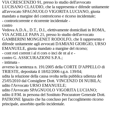
VIA CRESCENZIO 91, presso lo studio dell'avvocato
LUCISANO CLAUDIO, che la rappresenta e difende unitamente
all'avvocato SPAGNUOLO VIGORITA LUCIANO, giusta
mandato a margine del controricorso e ricorso incidentale;
- controricorrente e ricorrente incidentale -
contro
Vedova A.D.A., D.T., D.I., elettivamente domiciliati in ROMA,
VIA ACHILLE PAPA 21, presso lo studio dell'avvocato
GAMBERINI MONGENET RODOLFO, che li rappresenta e
difende unitamente agli avvocati DAMIANI GIORGIO, URSO
EMANUELE, giusta mandato a margine del ricorso;
- cont rori corrent i al ri cors o inci de nt al e -
contro G. ASSICURAZIONI S.P.A.;
- intimata -
avverso la sentenza n. 191/2005 della CORTE D'APPELLO di
TRIESTE, depositata il 18/02/2006 r.g.n. 139/04;
udita la relazione della causa svolta nella pubblica udienza del
25/05/2010 dal Consigliere Dott. VINCENZO DI NUBILA;
udito l'Avvocato URSO EMANUELE;
udito l'Avvocato SPAGNUOLO VIGORITA LUCIANO;
udito il P.M. in persona del Sostituto Procuratore Generale Dott.
PATRONE Ignazio che ha concluso per l'accoglimento ricorso
principale, assorbito quello incidentale.