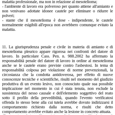
malattia professionale, ma non in relazione al mesotelioma;
- l'ambiente di lavoro era polveroso per quanto attiene all'amianto e
non venivano adottate idonee cautele per eliminare o ridurre le
polveri;
- stante che il mesotelioma è dose - indipendente, le cautele
normalmente esigibili all'epoca non avrebbero comunque evitato la
malattia.
11. La giurisprudenza penale e civile in materia di amianto e di
mesotelioma pleurico appare rigorosa nei confronti del datore di
lavoro. In particolare Cass. Pen. n. 988.2002 ha affermato la
responsabilità penale del datore di lavoro in ordine al mesotelioma
anche se le cautele erano previste contro l'asbestosi. In tema di
responsabilità colposa per violazione di norme prevenzionali, la
circostanza che la condotta antidoverosa, per effetto di nuove
conoscenze tecniche e scientifiche, risulti nel momento del giudizio
produttiva di un evento lesivo, non conosciuto quale sua possibile
implicazione nel momento in cui è stata tenuta, non esclude la
sussistenza del nesso causale e dell'elemento soggettivo del reato
sotto il profilo della prevedibilità, quando l'evento verificatosi
offenda lo stesso bene alla cui tutela avrebbe dovuto indirizzarsi il
comportamento richiesto dalla norma, e risulti che detto
comportamento avrebbe evitato anche la lesione in concreto attuata.