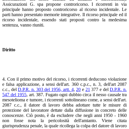
Assicurazioni G. spa propone controricorso. I ricorrenti in via
principale hanno proposto controricorso al ricorso incidentale. Le
parti hanno presentato memorie integrative. Il ricorso principale ed il
ricorso incidentale, essendo stati proposti contro la medesima
sentenza, vanno riuniti.
Diritto
4. Con il primo motivo del ricorso, i ricorrenti deducono violazione
e falsa applicazione, a sensi dell'art. 360 c.p.c., n. 3, dell'art 2087
c.c., del
D.P.R. n. 303 del 1956, artt. 4
,
20
e
21
377 e del
D.P.R. n.
547 del 1955
, art. 387. Fugato ogni dubbio circa il nesso causale tra
mesotelioma e tumore, i ricorrenti sottolineano come, a sensi dell'art.
2087 c.c., il datore di lavoro debba adottare tutte le misure di
protezione del lavoratore dettate dalla diffusione in concreto delle
conoscenze. Ciò posto, è da escludere che negli anni 1950 - 1960
non fosse nota la pericolosità dell'amianto. Viene citata
giurisprudenza penale, la quale ricollega la colpa del datore di lavoro