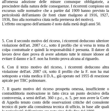
all'omessa adozione delle misure comunque obbligatorie, a
prescindere dalla natura delle conseguenze. I ricorrenti compiono un
excursus sulle normative che a partire dal 1909 hanno previsto la
pericolosità dell'amianto (le fonti citate risalgono al 1916, 1927,
1936, fino alla normativa citata nella premessa del motivo).
L'effetto oncogeno dell'amianto è noto dalla metà degli anni 50.
5. Con il secondo motivo del ricorso, i ricorrenti deducono ulteriore
violazione dell'art. 2087 c.c., sotto il profilo che si versa in tema di
colpa contrattuale e quindi la responsabilità è presunta. Il datore di
lavoro deve dare prova di avere adottato tutte le misure idonee ad
evitare il danno e la F. non ha fornito prova alcuna al riguardo.
6. Con il terzo motivo del ricorso, i ricorrenti deducono altra
violazione dell'art. 2087 cit, sotto il profilo che la F. non ha mai
sottoposto a visita medica il D.A., già operato nel 1955 di resezione
apicale per TBC polmonare.
7. Il quarto motivo del ricorso prospetta omessa, insufficiente o
contraddittoria motivazione in fatto circa un punto decisivo della
controversia, a sensi dell'art. 360 c.p.c., n. 5, per non avere la Corte
di Appello tenuto conto delle osservazioni critiche del consulente
tecnico di parte alla consulenza tecnica di ufficio, in base alle quali