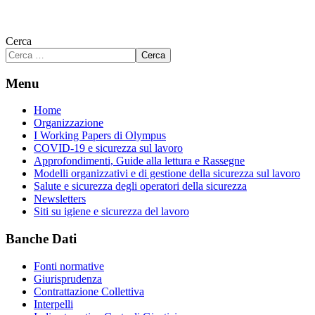
Cerca
Cerca
Menu
Home
Organizzazione
I Working Papers di Olympus
COVID-19 e sicurezza sul lavoro
Approfondimenti, Guide alla lettura e Rassegne
Modelli organizzativi e di gestione della sicurezza sul lavoro
Salute e sicurezza degli operatori della sicurezza
Newsletters
Siti su igiene e sicurezza del lavoro
Banche Dati
Fonti normative
Giurisprudenza
Contrattazione Collettiva
Interpelli