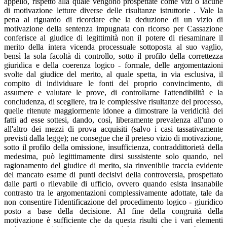
appello, rispetto alla quale vengono prospettate come vizi o lacune
di motivazione letture diverse delle risultanze istruttorie . Vale la
pena al riguardo di ricordare che la deduzione di un vizio di
motivazione della sentenza impugnata con ricorso per Cassazione
conferisce al giudice di legittimità non il potere di riesaminare il
merito della intera vicenda processuale sottoposta al suo vaglio,
bensì la sola facoltà di controllo, sotto il profilo della correttezza
giuridica e della coerenza logico - formale, delle argomentazioni
svolte dal giudice del merito, al quale spetta, in via esclusiva, il
compito di individuare le fonti del proprio convincimento, di
assumere e valutare le prove, di controllarne l'attendibilità e la
concludenza, di scegliere, tra le complessive risultanze del processo,
quelle ritenute maggiormente idonee a dimostrare la veridicità dei
fatti ad esse sottesi, dando, così, liberamente prevalenza all'uno o
all'altro dei mezzi di prova acquisiti (salvo i casi tassativamente
previsti dalla legge); ne consegue che il preteso vizio di motivazione,
sotto il profilo della omissione, insufficienza, contraddittorietà della
medesima, può legittimamente dirsi sussistente solo quando, nel
ragionamento del giudice di merito, sia rinvenibile traccia evidente
del mancato esame di punti decisivi della controversia, prospettato
dalle parti o rilevabile di ufficio, ovvero quando esista insanabile
contrasto tra le argomentazioni complessivamente adottate, tale da
non consentire l'identificazione del procedimento logico - giuridico
posto a base della decisione. Al fine della congruità della
motivazione è sufficiente che da questa risulti che i vari elementi