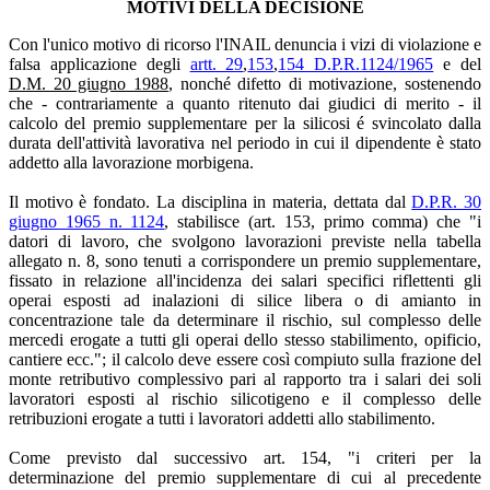
MOTIVI DELLA DECISIONE
Con l'unico motivo di ricorso l'INAIL denuncia i vizi di violazione e
falsa applicazione degli
artt. 29
,
153
,
154 D.P.R.1124/1965
e del
D.M. 20 giugno 1988
, nonché difetto di motivazione, sostenendo
che - contrariamente a quanto ritenuto dai giudici di merito - il
calcolo del premio supplementare per la silicosi é svincolato dalla
durata dell'attività lavorativa nel periodo in cui il dipendente è stato
addetto alla lavorazione morbigena.
Il motivo è fondato. La disciplina in materia, dettata dal
D.P.R. 30
giugno 1965 n. 1124
, stabilisce (art. 153, primo comma) che "i
datori di lavoro, che svolgono lavorazioni previste nella tabella
allegato n. 8, sono tenuti a corrispondere un premio supplementare,
fissato in relazione all'incidenza dei salari specifici riflettenti gli
operai esposti ad inalazioni di silice libera o di amianto in
concentrazione tale da determinare il rischio, sul complesso delle
mercedi erogate a tutti gli operai dello stesso stabilimento, opificio,
cantiere ecc."; il calcolo deve essere così compiuto sulla frazione del
monte retributivo complessivo pari al rapporto tra i salari dei soli
lavoratori esposti al rischio silicotigeno e il complesso delle
retribuzioni erogate a tutti i lavoratori addetti allo stabilimento.
Come previsto dal successivo art. 154, "i criteri per la
determinazione del premio supplementare di cui al precedente