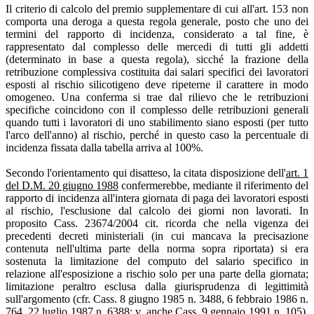
Il criterio di calcolo del premio supplementare di cui all'art. 153 non
comporta una deroga a questa regola generale, posto che uno dei
termini del rapporto di incidenza, considerato a tal fine, è
rappresentato dal complesso delle mercedi di tutti gli addetti
(determinato in base a questa regola), sicché la frazione della
retribuzione complessiva costituita dai salari specifici dei lavoratori
esposti al rischio silicotigeno deve ripeterne il carattere in modo
omogeneo. Una conferma si trae dal rilievo che le retribuzioni
specifiche coincidono con il complesso delle retribuzioni generali
quando tutti i lavoratori di uno stabilimento siano esposti (per tutto
l'arco dell'anno) al rischio, perché in questo caso la percentuale di
incidenza fissata dalla tabella arriva al 100%.
Secondo l'orientamento qui disatteso, la citata disposizione dell'
art. 1
del D.M. 20 giugno 1988
confermerebbe, mediante il riferimento del
rapporto di incidenza all'intera giornata di paga dei lavoratori esposti
al rischio, l'esclusione dal calcolo dei giorni non lavorati. In
proposito Cass. 23674/2004 cit. ricorda che nella vigenza dei
precedenti decreti ministeriali (in cui mancava la precisazione
contenuta nell'ultima parte della norma sopra riportata) si era
sostenuta la limitazione del computo del salario specifico in
relazione all'esposizione a rischio solo per una parte della giornata;
limitazione peraltro esclusa dalla giurisprudenza di legittimità
sull'argomento (cfr. Cass. 8 giugno 1985 n. 3488, 6 febbraio 1986 n.
764, 22 luglio 1987 n. 6388; v. anche Cass. 9 gennaio 1991 n. 105).