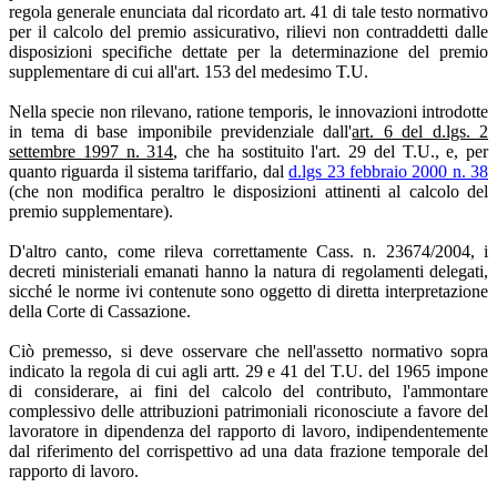
regola generale enunciata dal ricordato art. 41 di tale testo normativo
per il calcolo del premio assicurativo, rilievi non contraddetti dalle
disposizioni specifiche dettate per la determinazione del premio
supplementare di cui all'art. 153 del medesimo T.U.
Nella specie non rilevano, ratione temporis, le innovazioni introdotte
in tema di base imponibile previdenziale dall'
art. 6 del d.lgs. 2
settembre 1997 n. 314
, che ha sostituito l'art. 29 del T.U., e, per
quanto riguarda il sistema tariffario, dal
d.lgs 23 febbraio 2000 n. 38
(che non modifica peraltro le disposizioni attinenti al calcolo del
premio supplementare).
D'altro canto, come rileva correttamente Cass. n. 23674/2004, i
decreti ministeriali emanati hanno la natura di regolamenti delegati,
sicché le norme ivi contenute sono oggetto di diretta interpretazione
della Corte di Cassazione.
Ciò premesso, si deve osservare che nell'assetto normativo sopra
indicato la regola di cui agli artt. 29 e 41 del T.U. del 1965 impone
di considerare, ai fini del calcolo del contributo, l'ammontare
complessivo delle attribuzioni patrimoniali riconosciute a favore del
lavoratore in dipendenza del rapporto di lavoro, indipendentemente
dal riferimento del corrispettivo ad una data frazione temporale del
rapporto di lavoro.