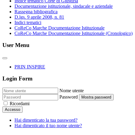
Indice tematico Corte di Giustizia
Documentazione istituzionale, sindacale e aziendale
Rassegna bibliografica
D.lgs. 9 aprile 2008, n. 81
Indici tematici
CoReCo Marche Documentazione Istituzionale
CoReCo Marche Documentazione Istituzionale (Cronologico)
User Menu
PRIN INSPIRE
Login Form
Nome utente
Password
Mostra password
Ricordami
Accesso
Hai dimenticato la tua password?
Hai dimenticato il tuo nome utente?