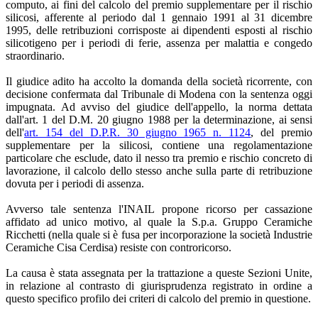
computo, ai fini del calcolo del premio supplementare per il rischio
silicosi, afferente al periodo dal 1 gennaio 1991 al 31 dicembre
1995, delle retribuzioni corrisposte ai dipendenti esposti al rischio
silicotigeno per i periodi di ferie, assenza per malattia e congedo
straordinario.
Il giudice adito ha accolto la domanda della società ricorrente, con
decisione confermata dal Tribunale di Modena con la sentenza oggi
impugnata. Ad avviso del giudice dell'appello, la norma dettata
dall'art. 1 del D.M. 20 giugno 1988 per la determinazione, ai sensi
dell'
art. 154 del D.P.R. 30 giugno 1965 n. 1124
, del premio
supplementare per la silicosi, contiene una regolamentazione
particolare che esclude, dato il nesso tra premio e rischio concreto di
lavorazione, il calcolo dello stesso anche sulla parte di retribuzione
dovuta per i periodi di assenza.
Avverso tale sentenza l'INAIL propone ricorso per cassazione
affidato ad unico motivo, al quale la S.p.a. Gruppo Ceramiche
Ricchetti (nella quale si è fusa per incorporazione la società Industrie
Ceramiche Cisa Cerdisa) resiste con controricorso.
La causa è stata assegnata per la trattazione a queste Sezioni Unite,
in relazione al contrasto di giurisprudenza registrato in ordine a
questo specifico profilo dei criteri di calcolo del premio in questione.