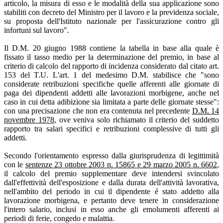
articolo, la misura di esso e le modalità della sua applicazione sono
stabiliti con decreto del Ministro per il lavoro e la previdenza sociale,
su proposta dell'Istituto nazionale per l'assicurazione contro gli
infortuni sul lavoro".
Il D.M. 20 giugno 1988 contiene la tabella in base alla quale è
fissato il tasso medio per la determinazione del premio, in base al
criterio di calcolo del rapporto di incidenza considerato dal citato art.
153 del T.U. L'art. 1 del medesimo D.M. stabilisce che "sono
considerate retribuzioni specifiche quelle afferenti alle giornate di
paga dei dipendenti addetti alle lavorazioni morbigene, anche nel
caso in cui detta adibizione sia limitata a parte delle giornate stesse":
con una precisazione che non era contenuta nel precedente
D.M. 14
novembre 1978
, ove veniva solo richiamato il criterio del suddetto
rapporto tra salari specifici e retribuzioni complessive di tutti gli
addetti.
Secondo l'orientamento espresso dalla giurisprudenza di legittimità
con le
sentenze 23 ottobre 2003 n. 15865 e 29 marzo 2005 n. 6602
,
il calcolo del premio supplementare deve intendersi svincolato
dall'effettività dell'esposizione e dalla durata dell'attività lavorativa,
nell'ambito del periodo in cui il dipendente é stato addetto alla
lavorazione morbigena, e pertanto deve tenere in considerazione
l'intero salario, inclusi in esso anche gli emolumenti afferenti ai
periodi di ferie, congedo e malattia.