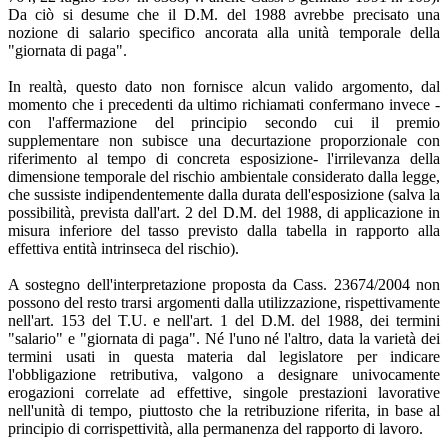
Da ciò si desume che il D.M. del 1988 avrebbe precisato una
nozione di salario specifico ancorata alla unità temporale della
"giornata di paga".
In realtà, questo dato non fornisce alcun valido argomento, dal
momento che i precedenti da ultimo richiamati confermano invece -
con l'affermazione del principio secondo cui il premio
supplementare non subisce una decurtazione proporzionale con
riferimento al tempo di concreta esposizione- l'irrilevanza della
dimensione temporale del rischio ambientale considerato dalla legge,
che sussiste indipendentemente dalla durata dell'esposizione (salva la
possibilità, prevista dall'art. 2 del D.M. del 1988, di applicazione in
misura inferiore del tasso previsto dalla tabella in rapporto alla
effettiva entità intrinseca del rischio).
A sostegno dell'interpretazione proposta da Cass. 23674/2004 non
possono del resto trarsi argomenti dalla utilizzazione, rispettivamente
nell'art. 153 del T.U. e nell'art. 1 del D.M. del 1988, dei termini
"salario" e "giornata di paga". Né l'uno né l'altro, data la varietà dei
termini usati in questa materia dal legislatore per indicare
l'obbligazione retributiva, valgono a designare univocamente
erogazioni correlate ad effettive, singole prestazioni lavorative
nell'unità di tempo, piuttosto che la retribuzione riferita, in base al
principio di corrispettività, alla permanenza del rapporto di lavoro.