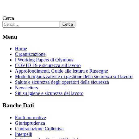
Cerca
Cerca
Menu
Home
Organizzazione
I Working Papers di Olympus
COVID-19 e sicurezza sul lavoro
Approfondimenti, Guide alla lettura e Rassegne
Modelli organizzativi e di gestione della sicurezza sul lavoro
Salute e sicurezza degli operatori della sicurezza
Newsletters
Siti su igiene e sicurezza del lavoro
Banche Dati
Fonti normative
Giurisprudenza
Contrattazione Collettiva
Interpelli