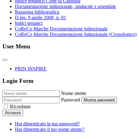
Indice tematico Corte di Giustizia
Documentazione istituzionale, sindacale e aziendale
Rassegna bibliografica
D.lgs. 9 aprile 2008, n. 81
Indici tematici
CoReCo Marche Documentazione Istituzionale
CoReCo Marche Documentazione Istituzionale (Cronologico)
User Menu
PRIN INSPIRE
Login Form
Nome utente
Password
Mostra password
Ricordami
Accesso
Hai dimenticato la tua password?
Hai dimenticato il tuo nome utente?