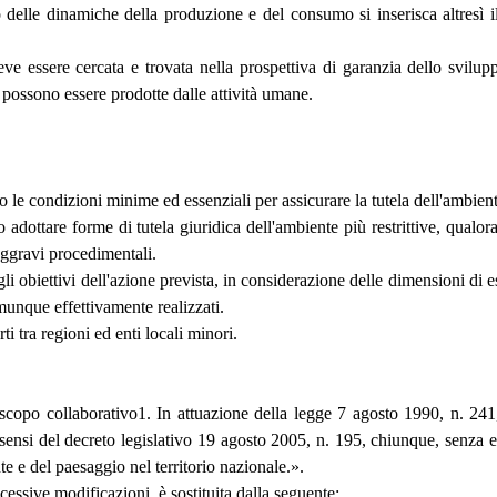
o delle dinamiche della produzione e del consumo si inserisca altresì il
eve essere cercata e trovata nella prospettiva di garanzia dello svilu
 possono essere prodotte dalle attività umane.
o le condizioni minime ed essenziali per assicurare la tutela dell'ambiente 
ottare forme di tutela giuridica dell'ambiente più restrittive, qualora l
 aggravi procedimentali.
li obiettivi dell'azione prevista, in considerazione delle dimensioni di es
comunque effettivamente realizzati.
i tra regioni ed enti locali minori.
a scopo collaborativo1. In attuazione della legge 7 agosto 1990, n. 241
i sensi del decreto legislativo 19 agosto 2005, n. 195, chiunque, senza e
te e del paesaggio nel territorio nazionale.».
cessive modificazioni, è sostituita dalla seguente: