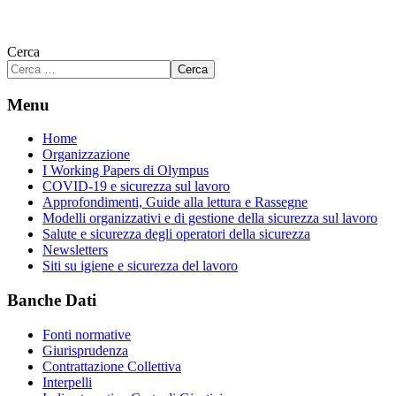
Cerca
Cerca
Menu
Home
Organizzazione
I Working Papers di Olympus
COVID-19 e sicurezza sul lavoro
Approfondimenti, Guide alla lettura e Rassegne
Modelli organizzativi e di gestione della sicurezza sul lavoro
Salute e sicurezza degli operatori della sicurezza
Newsletters
Siti su igiene e sicurezza del lavoro
Banche Dati
Fonti normative
Giurisprudenza
Contrattazione Collettiva
Interpelli