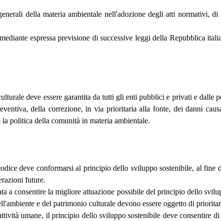
e generali della materia ambientale nell'adozione degli atti normativi, 
o mediante espressa previsione di successive leggi della Repubblica ita
culturale deve essere garantita da tutti gli enti pubblici e privati e dall
eventiva, della correzione, in via prioritaria alla fonte, dei danni cau
 la politica della comunità in materia ambientale.
odice deve conformarsi al principio dello sviluppo sostenibile, al fine d
erazioni future.
ta a consentire la migliore attuazione possibile del principio dello svilup
 dell'ambiente e del patrimonio culturale devono essere oggetto di priorita
attività umane, il principio dello sviluppo sostenibile deve consentire di