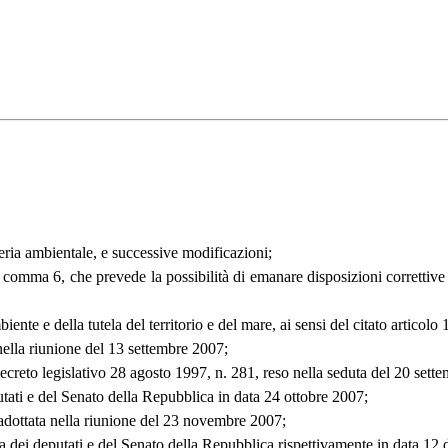
teria ambientale, e successive modificazioni;
, comma 6, che prevede la possibilità di emanare disposizioni correttive 
iente e della tutela del territorio e del mare, ai sensi del citato artico
 nella riunione del 13 settembre 2007;
 decreto legislativo 28 agosto 1997, n. 281, reso nella seduta del 20 sett
tati e del Senato della Repubblica in data 24 ottobre 2007;
 adottata nella riunione del 23 novembre 2007;
ra dei deputati e del Senato della Repubblica rispettivamente in data 1