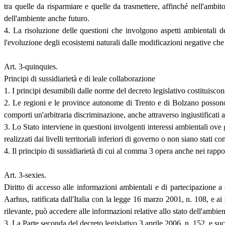
tra quelle da risparmiare e quelle da trasmettere, affinché nell'ambit
dell'ambiente anche futuro.
4. La risoluzione delle questioni che involgono aspetti ambientali d
l'evoluzione degli ecosistemi naturali dalle modificazioni negative che
Art. 3-quinquies.
Principi di sussidiarietà e di leale collaborazione
1. I principi desumibili dalle norme del decreto legislativo costituiscon
2. Le regioni e le province autonome di Trento e di Bolzano possono ad
comporti un'arbitraria discriminazione, anche attraverso ingiustificati
3. Lo Stato interviene in questioni involgenti interessi ambientali ove g
realizzati dai livelli territoriali inferiori di governo o non siano stati 
4. Il principio di sussidiarietà di cui al comma 3 opera anche nei rapport
Art. 3-sexies.
Diritto di accesso alle informazioni ambientali e di partecipazione 
Aarhus, ratificata dall'Italia con la legge 16 marzo 2001, n. 108, e a
rilevante, può accedere alle informazioni relative allo stato dell'ambien
3. La Parte seconda del decreto legislativo 3 aprile 2006, n. 152, e suc