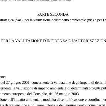
PARTE SECONDA
trategica (Vas), per la valutazione dell'impatto ambientale (via) e per l'
 E PER LA VALUTAZIONE D'INCIDENZA E L'AUTORIZZAZIO
one:
 del 27 giugno 2001, concernente la valutazione degli impatti di determi
rnente la valutazione di impatto ambientale di determinati progetti pubb
rlamento europeo e del Consiglio, del 26 maggio 2003.
tazione dell'impatto ambientale modalità di semplificazione e coordiname
teria di prevenzione e riduzione integrate dell'inquinamento, come parzia