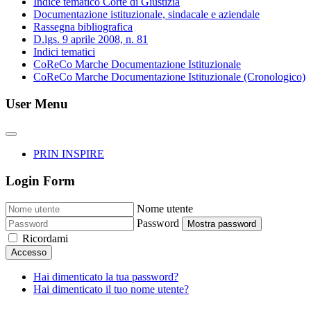
Indice tematico Corte di Giustizia
Documentazione istituzionale, sindacale e aziendale
Rassegna bibliografica
D.lgs. 9 aprile 2008, n. 81
Indici tematici
CoReCo Marche Documentazione Istituzionale
CoReCo Marche Documentazione Istituzionale (Cronologico)
User Menu
PRIN INSPIRE
Login Form
Nome utente
Password
Mostra password
Ricordami
Accesso
Hai dimenticato la tua password?
Hai dimenticato il tuo nome utente?