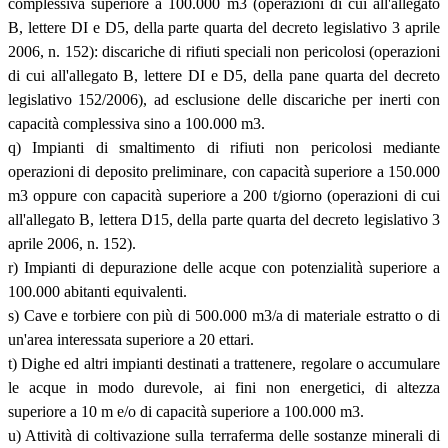
complessiva superiore a 100.000 m3 (operazioni di cui all'allegato
B, lettere DI e D5, della parte quarta del decreto legislativo 3 aprile
2006, n. 152): discariche di rifiuti speciali non pericolosi (operazioni
di cui all'allegato B, lettere DI e D5, della pane quarta del decreto
legislativo 152/2006), ad esclusione delle discariche per inerti con
capacità complessiva sino a 100.000 m3.
q) Impianti di smaltimento di rifiuti non pericolosi mediante
operazioni di deposito preliminare, con capacità superiore a 150.000
m3 oppure con capacità superiore a 200 t/giorno (operazioni di cui
all'allegato B, lettera D15, della parte quarta del decreto legislativo 3
aprile 2006, n. 152).
r) Impianti di depurazione delle acque con potenzialità superiore a
100.000 abitanti equivalenti.
s) Cave e torbiere con più di 500.000 m3/a di materiale estratto o di
un'area interessata superiore a 20 ettari.
t) Dighe ed altri impianti destinati a trattenere, regolare o accumulare
le acque in modo durevole, ai fini non energetici, di altezza
superiore a 10 m e/o di capacità superiore a 100.000 m3.
u) Attività di coltivazione sulla terraferma delle sostanze minerali di