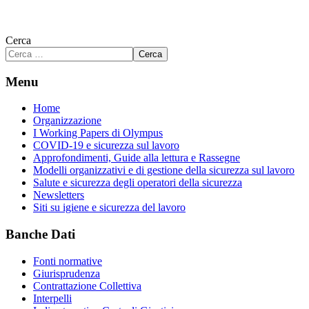
Cerca
Cerca
Menu
Home
Organizzazione
I Working Papers di Olympus
COVID-19 e sicurezza sul lavoro
Approfondimenti, Guide alla lettura e Rassegne
Modelli organizzativi e di gestione della sicurezza sul lavoro
Salute e sicurezza degli operatori della sicurezza
Newsletters
Siti su igiene e sicurezza del lavoro
Banche Dati
Fonti normative
Giurisprudenza
Contrattazione Collettiva
Interpelli