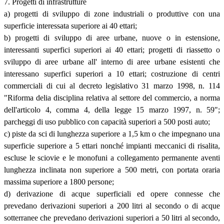
7. Progetti di infrastrutture
a) progetti di sviluppo di zone industriali o produttive con una
superficie interessata superiore ai 40 ettari;
b) progetti di sviluppo di aree urbane, nuove o in estensione,
interessanti superfici superiori ai 40 ettari; progetti di riassetto o
sviluppo di aree urbane all' interno di aree urbane esistenti che
interessano superfici superiori a 10 ettari; costruzione di centri
commerciali di cui al decreto legislativo 31 marzo 1998, n. 114
"Riforma delia disciplina relativa al settore del commercio, a norma
dell'articolo 4, comma 4, della legge 15 marzo 1997, n. 59";
parcheggi di uso pubblico con capacità superiori a 500 posti auto;
c) piste da sci di lunghezza superiore a 1,5 km o che impegnano una
superficie superiore a 5 ettari nonché impianti meccanici di risalita,
escluse le sciovie e le monofuni a collegamento permanente aventi
lunghezza inclinata non superiore a 500 metri, con portata oraria
massima superiore a 1800 persone;
d) derivazione di acque superficiali ed opere connesse che
prevedano derivazioni superiori a 200 litri al secondo o di acque
sotterranee che prevedano derivazioni superiori a 50 litri al secondo,