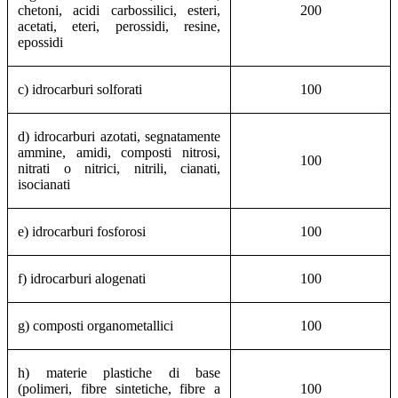
chetoni, acidi carbossilici, esteri,
200
acetati, eteri, perossidi, resine,
epossidi
c) idrocarburi solforati
100
d) idrocarburi azotati, segnatamente
ammine, amidi, composti nitrosi,
100
nitrati o nitrici, nitrili, cianati,
isocianati
e) idrocarburi fosforosi
100
f) idrocarburi alogenati
100
g) composti organometallici
100
h) materie plastiche di base
(polimeri, fibre sintetiche, fibre a
100