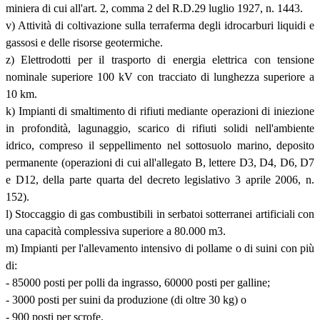
miniera di cui all'art. 2, comma 2 del R.D.29 luglio 1927, n. 1443.
v) Attività di coltivazione sulla terraferma degli idrocarburi liquidi e
gassosi e delle risorse geotermiche.
z) Elettrodotti per il trasporto di energia elettrica con tensione
nominale superiore 100 kV con tracciato di lunghezza superiore a
10 km.
k) Impianti di smaltimento di rifiuti mediante operazioni di iniezione
in profondità, lagunaggio, scarico di rifiuti solidi nell'ambiente
idrico, compreso il seppellimento nel sottosuolo marino, deposito
permanente (operazioni di cui all'allegato B, lettere D3, D4, D6, D7
e D12, della parte quarta del decreto legislativo 3 aprile 2006, n.
152).
l) Stoccaggio di gas combustibili in serbatoi sotterranei artificiali con
una capacità complessiva superiore a 80.000 m3.
m) Impianti per l'allevamento intensivo di pollame o di suini con più
di:
- 85000 posti per polli da ingrasso, 60000 posti per galline;
- 3000 posti per suini da produzione (di oltre 30 kg) o
- 900 posti per scrofe.