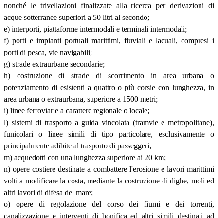
nonché le trivellazioni finalizzate alla ricerca per derivazioni di
acque sotterranee superiori a 50 litri al secondo;
e) interporti, piattaforme intermodali e terminali intermodali;
f) porti e impianti portuali marittimi, fluviali e lacuali, compresi i
porti di pesca, vie navigabili;
g) strade extraurbane secondarie;
h) costruzione dì strade di scorrimento in area urbana o
potenziamento di esistenti a quattro o più corsie con lunghezza, in
area urbana o extraurbana, superiore a 1500 metri;
i) linee ferroviarie a carattere regionale o locale;
l) sistemi di trasporto a guida vincolata (tramvie e metropolitane),
funicolari o linee simili di tipo particolare, esclusivamente o
principalmente adibite al trasporto di passeggeri;
m) acquedotti con una lunghezza superiore ai 20 km;
n) opere costiere destinate a combattere l'erosione e lavori marittimi
volti a modificare la costa, mediante la costruzione di dighe, moli ed
altri lavori di difesa del mare;
o) opere di regolazione del corso dei fiumi e dei torrenti,
canalizzazione e interventi di bonifica ed altri simili destinati ad