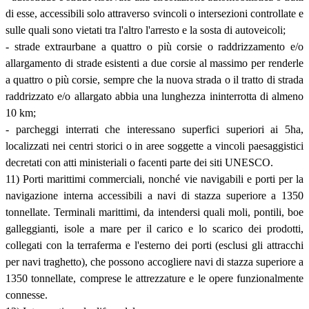
di esse, accessibili solo attraverso svincoli o intersezioni controllate e
sulle quali sono vietati tra l'altro l'arresto e la sosta di autoveicoli;
- strade extraurbane a quattro o più corsie o raddrizzamento e/o
allargamento di strade esistenti a due corsie al massimo per renderle
a quattro o più corsie, sempre che la nuova strada o il tratto di strada
raddrizzato e/o allargato abbia una lunghezza ininterrotta di almeno
10 km;
- parcheggi interrati che interessano superfici superiori ai 5ha,
localizzati nei centri storici o in aree soggette a vincoli paesaggistici
decretati con atti ministeriali o facenti parte dei siti UNESCO.
11) Porti marittimi commerciali, nonché vie navigabili e porti per la
navigazione interna accessibili a navi di stazza superiore a 1350
tonnellate. Terminali marittimi, da intendersi quali moli, pontili, boe
galleggianti, isole a mare per il carico e lo scarico dei prodotti,
collegati con la terraferma e l'esterno dei porti (esclusi gli attracchi
per navi traghetto), che possono accogliere navi di stazza superiore a
1350 tonnellate, comprese le attrezzature e le opere funzionalmente
connesse.