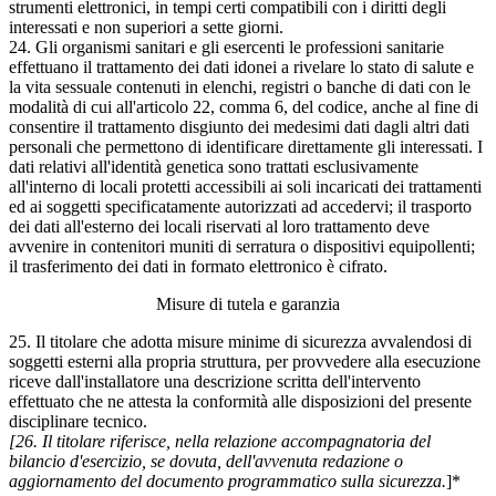
strumenti elettronici, in tempi certi compatibili con i diritti degli
interessati e non superiori a sette giorni.
24. Gli organismi sanitari e gli esercenti le professioni sanitarie
effettuano il trattamento dei dati idonei a rivelare lo stato di salute e
la vita sessuale contenuti in elenchi, registri o banche di dati con le
modalità di cui all'articolo 22, comma 6, del codice, anche al fine di
consentire il trattamento disgiunto dei medesimi dati dagli altri dati
personali che permettono di identificare direttamente gli interessati. I
dati relativi all'identità genetica sono trattati esclusivamente
all'interno di locali protetti accessibili ai soli incaricati dei trattamenti
ed ai soggetti specificatamente autorizzati ad accedervi; il trasporto
dei dati all'esterno dei locali riservati al loro trattamento deve
avvenire in contenitori muniti di serratura o dispositivi equipollenti;
il trasferimento dei dati in formato elettronico è cifrato.
Misure di tutela e garanzia
25. Il titolare che adotta misure minime di sicurezza avvalendosi di
soggetti esterni alla propria struttura, per provvedere alla esecuzione
riceve dall'installatore una descrizione scritta dell'intervento
effettuato che ne attesta la conformità alle disposizioni del presente
disciplinare tecnico.
[26. Il titolare riferisce, nella relazione accompagnatoria del
bilancio d'esercizio, se dovuta, dell'avvenuta redazione o
aggiornamento del documento programmatico sulla sicurezza.
]*