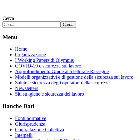
Cerca
Cerca
Menu
Home
Organizzazione
I Working Papers di Olympus
COVID-19 e sicurezza sul lavoro
Approfondimenti, Guide alla lettura e Rassegne
Modelli organizzativi e di gestione della sicurezza sul lavoro
Salute e sicurezza degli operatori della sicurezza
Newsletters
Siti su igiene e sicurezza del lavoro
Banche Dati
Fonti normative
Giurisprudenza
Contrattazione Collettiva
Interpelli