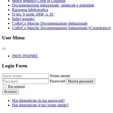
Indice tematico Corte di Giustizia
Documentazione istituzionale, sindacale e aziendale
Rassegna bibliografica
D.lgs. 9 aprile 2008, n. 81
Indici tematici
CoReCo Marche Documentazione Istituzionale
CoReCo Marche Documentazione Istituzionale (Cronologico)
User Menu
PRIN INSPIRE
Login Form
Nome utente
Password
Mostra password
Ricordami
Accesso
Hai dimenticato la tua password?
Hai dimenticato il tuo nome utente?