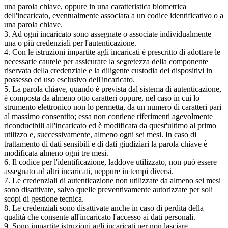
una parola chiave, oppure in una caratteristica biometrica
dell'incaricato, eventualmente associata a un codice identificativo o a
una parola chiave.
3. Ad ogni incaricato sono assegnate o associate individualmente
una o più credenziali per l'autenticazione.
4. Con le istruzioni impartite agli incaricati è prescritto di adottare le
necessarie cautele per assicurare la segretezza della componente
riservata della credenziale e la diligente custodia dei dispositivi in
possesso ed uso esclusivo dell'incaricato.
5. La parola chiave, quando è prevista dal sistema di autenticazione,
è composta da almeno otto caratteri oppure, nel caso in cui lo
strumento elettronico non lo permetta, da un numero di caratteri pari
al massimo consentito; essa non contiene riferimenti agevolmente
riconducibili all'incaricato ed è modificata da quest'ultimo al primo
utilizzo e, successivamente, almeno ogni sei mesi. In caso di
trattamento di dati sensibili e di dati giudiziari la parola chiave è
modificata almeno ogni tre mesi.
6. Il codice per l'identificazione, laddove utilizzato, non può essere
assegnato ad altri incaricati, neppure in tempi diversi.
7. Le credenziali di autenticazione non utilizzate da almeno sei mesi
sono disattivate, salvo quelle preventivamente autorizzate per soli
scopi di gestione tecnica.
8. Le credenziali sono disattivate anche in caso di perdita della
qualità che consente all'incaricato l'accesso ai dati personali.
9. Sono impartite istruzioni agli incaricati per non lasciare