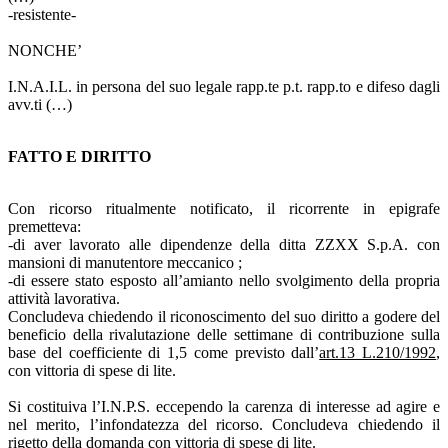
-resistente-
NONCHE’
I.N.A.I.L. in persona del suo legale rapp.te p.t. rapp.to e difeso dagli
avv.ti (…)
FATTO E DIRITTO
Con ricorso ritualmente notificato, il ricorrente in epigrafe
premetteva:
-di aver lavorato alle dipendenze della ditta ZZXX S.p.A. con
mansioni di manutentore meccanico ;
-di essere stato esposto all’amianto nello svolgimento della propria
attività lavorativa.
Concludeva chiedendo il riconoscimento del suo diritto a godere del
beneficio della rivalutazione delle settimane di contribuzione sulla
base del coefficiente di 1,5 come previsto dall’
art.13 L.210/1992
,
con vittoria di spese di lite.
Si costituiva l’I.N.P.S. eccependo la carenza di interesse ad agire e
nel merito, l’infondatezza del ricorso. Concludeva chiedendo il
rigetto della domanda con vittoria di spese di lite.