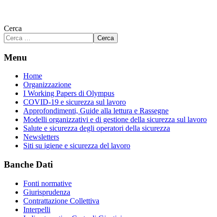
Cerca
Cerca
Menu
Home
Organizzazione
I Working Papers di Olympus
COVID-19 e sicurezza sul lavoro
Approfondimenti, Guide alla lettura e Rassegne
Modelli organizzativi e di gestione della sicurezza sul lavoro
Salute e sicurezza degli operatori della sicurezza
Newsletters
Siti su igiene e sicurezza del lavoro
Banche Dati
Fonti normative
Giurisprudenza
Contrattazione Collettiva
Interpelli