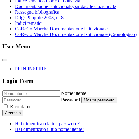
Indice tematico Corte di Giustizia
Documentazione istituzionale, sindacale e aziendale
Rassegna bibliografica
D.lgs. 9 aprile 2008, n. 81
Indici tematici
CoReCo Marche Documentazione Istituzionale
CoReCo Marche Documentazione Istituzionale (Cronologico)
User Menu
PRIN INSPIRE
Login Form
Nome utente
Password
Mostra password
Ricordami
Accesso
Hai dimenticato la tua password?
Hai dimenticato il tuo nome utente?