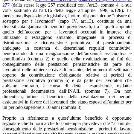
277
(dalla stessa legge 257 modificati con l’art.3, comma 4, a sua
volta sostituito dall’art.16 della legge 24 aprile 1998, n.128). La
medesima disposizione legislativa, inoltre, dispone alcune “misure di
sostegno per i lavoratori” (capo IV, art.13), costituite da una
diversificata gamma di benefici previdenziali, tra i quali appunto
quello dell’accesso, per i lavoratori occupati in imprese che
utilizzano o estraggono amianto, impegnate in processi di
ristrutturazione e riconversione produttiva, al pensionamento
anticipato in costanza di determinati requisiti contributivi,
beneficiando di una maggiorazione dell’anzianità assicurativa e
contributiva (comma 2) e quello della rivalutazione, ai fini del
conseguimento delle prestazioni pensionistiche da parte dei
lavoratori delle miniere e cave di amianto, del numero di settimane
coperto da contribuzione obbligatoria relativa ai periodi di
prestazione lavorativa (comma 6) e da parte dei lavoratori che
abbiano contratto, a causa di detta esposizione, malattie
professionali documentate dall’INAIL (comma 7). Da non
dimenticar, infine il beneficio della rivalutazione dei periodi
assicurativi in favore dei lavoratori che siano esposti all’amianto per
un periodo superiore a 10 anni (comma 8).
Proprio in riferimento a quest’ultimo beneficio è opportuno
segnalare che la norma che lo contempla prevedeva che “ai fini del
conseguimento delle prestazioni pensionistiche i periodi di lavoro