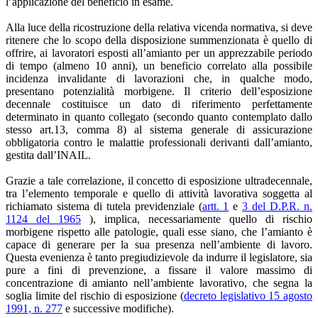
l’applicazione del beneficio in esame.
Alla luce della ricostruzione della relativa vicenda normativa, si deve
ritenere che lo scopo della disposizione summenzionata è quello di
offrire, ai lavoratori esposti all’amianto per un apprezzabile periodo
di tempo (almeno 10 anni), un beneficio correlato alla possibile
incidenza invalidante di lavorazioni che, in qualche modo,
presentano potenzialità morbigene. Il criterio dell’esposizione
decennale costituisce un dato di riferimento perfettamente
determinato in quanto collegato (secondo quanto contemplato dallo
stesso art.13, comma 8) al sistema generale di assicurazione
obbligatoria contro le malattie professionali derivanti dall’amianto,
gestita dall’INAIL.
Grazie a tale correlazione, il concetto di esposizione ultradecennale,
tra l’elemento temporale e quello di attività lavorativa soggetta al
richiamato sistema di tutela previdenziale (
artt. 1
e
3 del D.P.R. n.
1124 del 1965
), implica, necessariamente quello di rischio
morbigene rispetto alle patologie, quali esse siano, che l’amianto è
capace di generare per la sua presenza nell’ambiente di lavoro.
Questa evenienza è tanto pregiudizievole da indurre il legislatore, sia
pure a fini di prevenzione, a fissare il valore massimo di
concentrazione di amianto nell’ambiente lavorativo, che segna la
soglia limite del rischio di esposizione (
decreto legislativo 15 agosto
1991, n. 277
e successive modifiche).