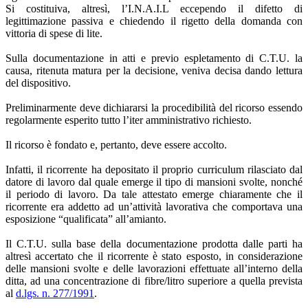
Si costituiva, altresì, l’I.N.A.I.L eccependo il difetto di
legittimazione passiva e chiedendo il rigetto della domanda con
vittoria di spese di lite.
Sulla documentazione in atti e previo espletamento di C.T.U. la
causa, ritenuta matura per la decisione, veniva decisa dando lettura
del dispositivo.
Preliminarmente deve dichiararsi la procedibilità del ricorso essendo
regolarmente esperito tutto l’iter amministrativo richiesto.
Il ricorso è fondato e, pertanto, deve essere accolto.
Infatti, il ricorrente ha depositato il proprio curriculum rilasciato dal
datore di lavoro dal quale emerge il tipo di mansioni svolte, nonché
il periodo di lavoro. Da tale attestato emerge chiaramente che il
ricorrente era addetto ad un’attività lavorativa che comportava una
esposizione “qualificata” all’amianto.
Il C.T.U. sulla base della documentazione prodotta dalle parti ha
altresì accertato che il ricorrente è stato esposto, in considerazione
delle mansioni svolte e delle lavorazioni effettuate all’interno della
ditta, ad una concentrazione di fibre/litro superiore a quella prevista
al
d.lgs. n. 277/1991
.