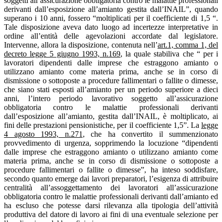
soggetti all’assicurazione obbligatoria contro le malattie professionali
derivanti dall’esposizione all’amianto gestita dall’INAIL”, quando
superano i 10 anni, fossero “moltiplicati per il coefficiente di 1,5 “.
Tale disposizione aveva dato luogo ad incertezze interpretative in
ordine all’entità delle agevolazioni accordate dal legislatore.
Intervenne, allora la disposizione, contenuta nell’
art.1, comma 1, del
decreto legge 5 giugno 1993, n.169
, la quale stabiliva che “ per i
lavoratori dipendenti dalle imprese che estraggono amianto o
utilizzano amianto come materia prima, anche se in corso di
dismissione o sottoposte a procedure fallimentari o fallite o dimesse,
che siano stati esposti all’amianto per un periodo superiore a dieci
anni, l’intero periodo lavorativo soggetto all’assicurazione
obbligatoria contro le malattie professionali derivanti
dall’esposizione all’amianto, gestita dall’INAIL, è moltiplicato, ai
fini delle prestazioni pensionistiche, per il coefficiente 1,5”. La
legge
4 agosto 1993, n.271
, che ha convertito il summenzionato
provvedimento di urgenza, sopprimendo la locuzione “dipendenti
dalle imprese che estraggono amianto o utilizzano amianto come
materia prima, anche se in corso di dismissione o sottoposte a
procedure fallimentari o fallite o dimesse”, ha inteso soddisfare,
secondo quanto emerge dai lavori preparatori, l’esigenza di attribuire
centralità all’assoggettamento dei lavoratori all’assicurazione
obbligatoria contro le malattie professionali derivanti dall’amianto ed
ha escluso che potesse darsi rilevanza alla tipologia dell’attività
produttiva del datore di lavoro ai fini di una eventuale selezione per