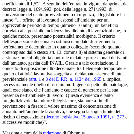
coefficiente di 1,5"”. A seguito dell’entrata in vigore, dapprima, del
decreto
legge n. 169/1993
, poi, della
legge n. 271/1993
, di
conversione del citato provvedimento di urgenza, il legislatore ha
inteso “… offrire, ai lavoratori esposti all’amianto per un
apprezzabile periodo di tempo (almeno 10 anni), un beneficio
correlato alla possibile incidenza invalidante di lavorazioni che, in
qualche modo, presentano potenzialità morbigene. Il criterio
dell’esposizione decennale costituisce un dato di riferimento
perfettamente determinato in quanto collegato (secondo quanto
contemplato dallo stesso art. 13, comma 8) al sistema generale di
assicurazione obbligatoria contro le malattie professionali derivanti
dall’amianto, gestita dall’INAIL. Grazie a tale correlazione, il
concetto di esposizione ultradecennale, tra l’elemento temporale e
quello di attività lavorativa soggetta al richiamato sistema di tutela
previdenziale (
artt. 1
e
3 del D.P.R. n. 1124 del 1965
), implica,
necessariamente quello di rischio morbigene rispetto alle patologie,
quali esse siano, che l’amianto è capace di generare per la sua
presenza nell’ambiente di lavoro. Questa evenienza è tanto
pregiudizievole da indurre il legislatore, sia pure a fini di
prevenzione, a fissare il valore massimo di concentrazione di
amianto nell’ambiente lavorativo, che segna la soglia limite del
rischio di esposizione (
decreto legislativo 15 agosto 1991, n. 277
e
successive modifiche)”.
Massima a cura della
redazione
di Olympus