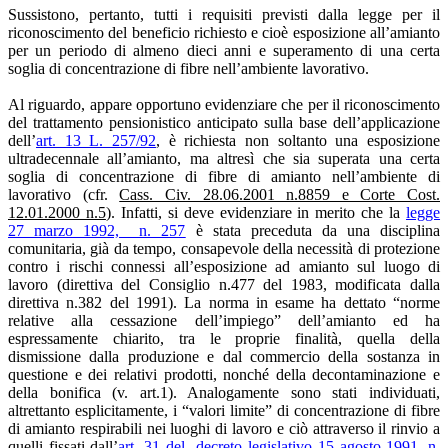
Sussistono, pertanto, tutti i requisiti previsti dalla legge per il
riconoscimento del beneficio richiesto e cioè esposizione all’amianto
per un periodo di almeno dieci anni e superamento di una certa
soglia di concentrazione di fibre nell’ambiente lavorativo.
Al riguardo, appare opportuno evidenziare che per il riconoscimento
del trattamento pensionistico anticipato sulla base dell’applicazione
dell’
art. 13 L. 257/92
, è richiesta non soltanto una esposizione
ultradecennale all’amianto, ma altresì che sia superata una certa
soglia di concentrazione di fibre di amianto nell’ambiente di
lavorativo (cfr.
Cass. Civ. 28.06.2001 n.8859 e Corte Cost.
12.01.2000 n.5
). Infatti, si deve evidenziare in merito che la
legge
27 marzo 1992, n. 257
è stata preceduta da una disciplina
comunitaria, già da tempo, consapevole della necessità di protezione
contro i rischi connessi all’esposizione ad amianto sul luogo di
lavoro (direttiva del Consiglio n.477 del 1983, modificata dalla
direttiva n.382 del 1991). La norma in esame ha dettato “norme
relative alla cessazione dell’impiego” dell’amianto ed ha
espressamente chiarito, tra le proprie finalità, quella della
dismissione dalla produzione e dal commercio della sostanza in
questione e dei relativi prodotti, nonché della decontaminazione e
della bonifica (v. art.1). Analogamente sono stati individuati,
altrettanto esplicitamente, i “valori limite” di concentrazione di fibre
di amianto respirabili nei luoghi di lavoro e ciò attraverso il rinvio a
quelli fissati dall’
art. 31 del decreto legislativo 15 agosto 1991, n.