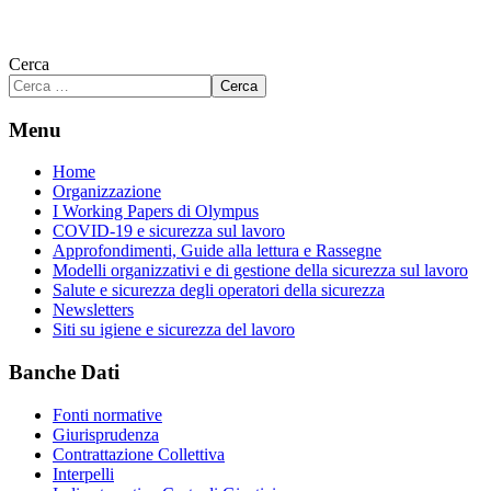
Cerca
Cerca
Menu
Home
Organizzazione
I Working Papers di Olympus
COVID-19 e sicurezza sul lavoro
Approfondimenti, Guide alla lettura e Rassegne
Modelli organizzativi e di gestione della sicurezza sul lavoro
Salute e sicurezza degli operatori della sicurezza
Newsletters
Siti su igiene e sicurezza del lavoro
Banche Dati
Fonti normative
Giurisprudenza
Contrattazione Collettiva
Interpelli