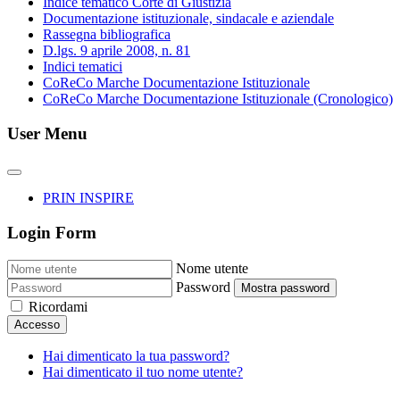
Indice tematico Corte di Giustizia
Documentazione istituzionale, sindacale e aziendale
Rassegna bibliografica
D.lgs. 9 aprile 2008, n. 81
Indici tematici
CoReCo Marche Documentazione Istituzionale
CoReCo Marche Documentazione Istituzionale (Cronologico)
User Menu
PRIN INSPIRE
Login Form
Nome utente
Password
Mostra password
Ricordami
Accesso
Hai dimenticato la tua password?
Hai dimenticato il tuo nome utente?