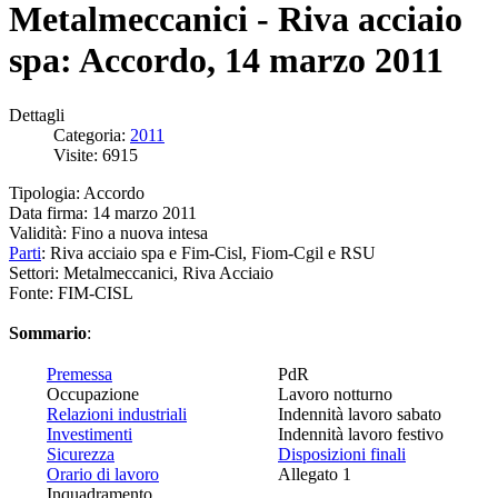
Metalmeccanici - Riva acciaio
spa: Accordo, 14 marzo 2011
Dettagli
Categoria:
2011
Visite: 6915
Tipologia: Accordo
Data firma: 14 marzo 2011
Validità: Fino a nuova intesa
Parti
: Riva acciaio spa e Fim-Cisl, Fiom-Cgil e RSU
Settori: Metalmeccanici, Riva Acciaio
Fonte: FIM-CISL
Sommario
:
Premessa
PdR
Occupazione
Lavoro notturno
Relazioni industriali
Indennità lavoro sabato
Investimenti
Indennità lavoro festivo
Sicurezza
Disposizioni finali
Orario di lavoro
Allegato 1
Inquadramento