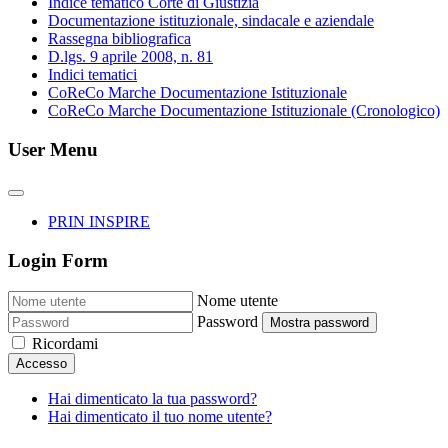
Indice tematico Corte di Giustizia
Documentazione istituzionale, sindacale e aziendale
Rassegna bibliografica
D.lgs. 9 aprile 2008, n. 81
Indici tematici
CoReCo Marche Documentazione Istituzionale
CoReCo Marche Documentazione Istituzionale (Cronologico)
User Menu
PRIN INSPIRE
Login Form
Nome utente
Password
Mostra password
Ricordami
Accesso
Hai dimenticato la tua password?
Hai dimenticato il tuo nome utente?