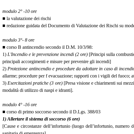
modulo 2° -10 ore
■ la valutazione dei rischi
■ redazione guidata del Documento di Valutazione dei Rischi su mode
modulo 3°- 8 ore
■ corso B antincendio secondo il D.M. 10/3/98:
1)
L'Incendio e le prevenzione incendi (2 ore)
[Principi sulla combustio
principali accorgimenti e misure per prevenire gli incendi]
2)
Protezione antincendio e procedure da adottare in caso di incendio
allarme; procedure per f evacuazione; rapporti con i vigili del fuoco; a
3)
Esercitazioni pratiche (3 ore)
[Presa visione e chiarimenti sui mezzi d
modalità di utilizzo di naspi e idranti].
modulo 4° -16 ore
■ corso di primo soccorso secondo il D.Lgs. 388/03
1) Allertare il sistema di soccorso (6 ore)
[Cause e circostanze dell’infortunio (luogo dell’infortunio, numero de
sanitaria di emergenza]