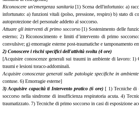
Riconoscere un'emergenza sanitaria
[1) Scena dell'infortunio: a) rac
infortunato: a) funzioni vitali (polso, pressione, respiro) b) stato di
autoprotezione del personale addetto al soccorso.
Attuare gli interventi di primo soccors
o [1) Sostenimento delle funzio
esterno; 2) Riconoscimento e limiti d’intervento di primo soccorso: 
convulsive; g) emorragie esterne post-traumatiche e tamponamento em
2) Conoscere i rischi specifici dell'attività svolta (4 ore)
[Acquisire conoscenze generali sui traumi in ambiente di lavoro: 1) C
traumi e lesioni toraco-addominali.
Acquisire conoscenze generati sulle patologie specifiche in ambiente
contuse. 6) Emorragie esterne]
3) Acquisire capacità ti Intervento pratico (6 ore)
[ 1) Tecniche di 
soccorso nella sindrome di insufficienza respiratoria acuta. 4) Te
traumatizzato. 7) Tecniche di primo soccorso in casi di esposizione acc