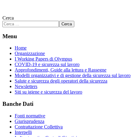
Cerca
Cerca
Menu
Home
Organizzazione
I Working Papers di Olympus
COVID-19 e sicurezza sul lavoro
Approfondimenti, Guide alla lettura e Rassegne
Modelli organizzativi e di gestione della sicurezza sul lavoro
Salute e sicurezza degli operatori della sicurezza
Newsletters
Siti su igiene e sicurezza del lavoro
Banche Dati
Fonti normative
Giurisprudenza
Contrattazione Collettiva
Interpelli