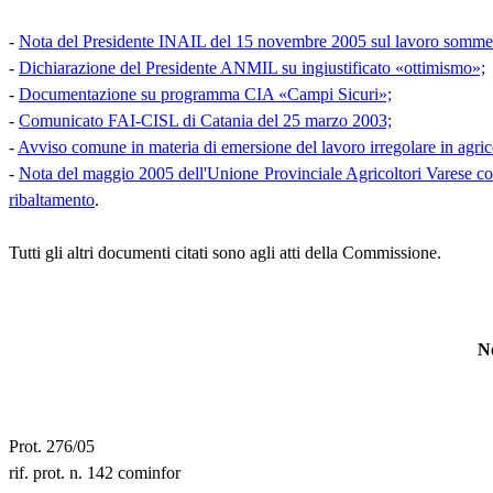
-
Nota del Presidente INAIL del 15 novembre 2005 sul lavoro somme
-
Dichiarazione del Presidente ANMIL su ingiustificato «ottimismo»;
-
Documentazione su programma CIA «Campi Sicuri»;
-
Comunicato FAI-CISL di Catania del 25 marzo 2003;
-
Avviso comune in materia di emersione del lavoro irregolare in agric
-
Nota del maggio 2005 dell'Unione Provinciale Agricoltori Varese con all
ribaltamento
.
Tutti gli altri documenti citati sono agli atti della Commissione.
N
Prot. 276/05
rif. prot. n. 142 cominfor