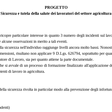
PROGETTO
Sicurezza e tutela della salute dei lavoratori del settore agricoltura
ricopre particolare interesse in quanto 3 numero degli incidenti sul lavoro
e alcune osservazioni in merito a tali eventi.
 della sicurezza nell'individuo raggiunge livelli ancora molto bassi. Nonos
dimensioni, risultano non applicare 9 D.Lgs. 626794, soprattutto per qu
Datore di Lavoro, sia per quanto attiene la parte documentale.
che si avvale di un processo di formazione finalizzato all'applicazione 
ienti di lavoro in agricoltura.
lla sicurezza rivolta in particolar modo alla prevenzione degli infortuni 
ndenti)