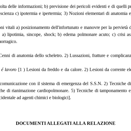
colta delle informazioni; b) previsione dei pericoli evidenti e di quelli
 coscienza c) ipotermia e ipertermia; 3) Nozioni elementari di anatomia e
ni vitali a) posizionamento dell'infortunato e manovre per la pervietà de
a) lipotimia, sincope, shock; b) edema polmonare acuto; c) crisi asma
orragico.
enni di anatomia dello scheletro. 2) Lussazioni, fratture e complicanze
 é lavoro
[1 ) Lesioni da freddo e da calore. 2) Lesioni da corrente elet
comunicazione con il sistema di emergenza del S.S.N. 2) Tecniche di 
cniche di rianimazione cardiopolmonare. 5) Tecniche di tamponamento e
identale ad agenti chimici e biologici].
DOCUMENTI ALLEGATI ALLA RELAZIONE