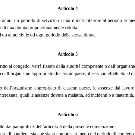
Articolo 4
anno, un periodo di servizio di una durata inferiore al periodo richiest
to di una durata proporzionalmente ridotta.
ad un anno civile od ogni periodo della stessa durata.
Articolo 5
 diritto al congedo, verrà fissato dalla autorità competente o dall’organis
dall’organismo appropriato di ciascun paese, il servizio effettuato al d
 o dall’organismo appropriato di ciascun paese, le assenze dal lavor
teressata, quali le assenze dovute a malattia, ad incidenti o a maternità
Articolo 6
o dal paragrafo 3 dell’articolo 3 della presente convenzione:
el paese di bandiera, sia che siano compresi o meno nel periodo di conged