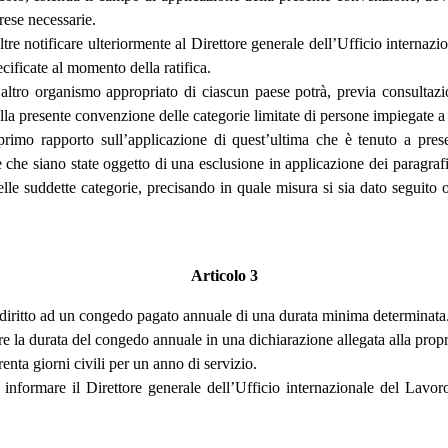
rese necessarie.
re notificare ulteriormente al Direttore generale dell’Ufficio internazi
cificate al momento della ratifica.
 altro organismo appropriato di ciascun paese potrà, previa consultazi
della presente convenzione delle categorie limitate di persone impiegate 
imo rapporto sull’applicazione di quest’ultima che è tenuto a presen
 che siano state oggetto di una esclusione in applicazione dei paragrafi 
 delle suddette categorie, precisando in quale misura si sia dato seguit
Articolo 3
à diritto ad un congedo pagato annuale di una durata minima determinata
 la durata del congedo annuale in una dichiarazione allegata alla propri
enta giorni civili per un anno di servizio.
informare il Direttore generale dell’Ufficio internazionale del Lavor