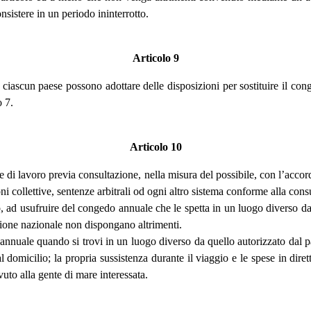
sistere in un periodo ininterrotto.
Articolo 9
i ciascun paese possono adottare delle disposizioni per sostituire il c
o 7.
Articolo 10
e di lavoro previa consultazione, nella misura del possibile, con l’accord
 collettive, sentenze arbitrali od ogni altro sistema conforme alla cons
o, ad usufruire del congedo annuale che le spetta in un luogo diverso da
zione nazionale non dispongano altrimenti.
nuale quando si trovi in un luogo diverso da quello autorizzato dal para
domicilio; la propria sussistenza durante il viaggio e le spese in diret
to alla gente di mare interessata.