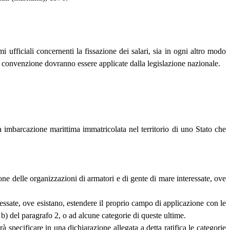
i ufficiali concernenti la fissazione dei salari, sia in ogni altro modo
te convenzione dovranno essere applicate dalla legislazione nazionale.
 imbarcazione marittima immatricolata nel territorio di uno Stato che
ne delle organizzazioni di armatori e di gente di mare interessate, ove
essate, ove esistano, estendere il proprio campo di applicazione con le
 b) del paragrafo 2, o ad alcune categorie di queste ultime.
pecificare in una dichiarazione allegata a detta ratifica le categorie