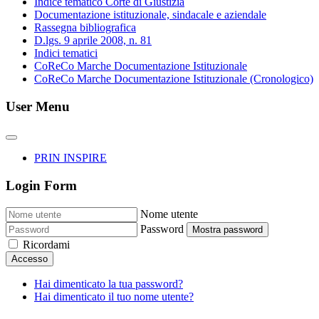
Indice tematico Corte di Giustizia
Documentazione istituzionale, sindacale e aziendale
Rassegna bibliografica
D.lgs. 9 aprile 2008, n. 81
Indici tematici
CoReCo Marche Documentazione Istituzionale
CoReCo Marche Documentazione Istituzionale (Cronologico)
User Menu
PRIN INSPIRE
Login Form
Nome utente
Password
Mostra password
Ricordami
Accesso
Hai dimenticato la tua password?
Hai dimenticato il tuo nome utente?