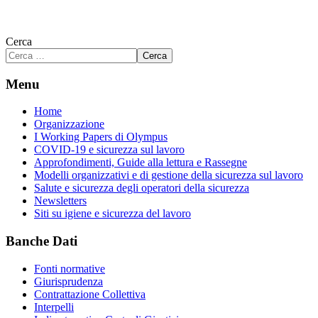
Cerca
Cerca
Menu
Home
Organizzazione
I Working Papers di Olympus
COVID-19 e sicurezza sul lavoro
Approfondimenti, Guide alla lettura e Rassegne
Modelli organizzativi e di gestione della sicurezza sul lavoro
Salute e sicurezza degli operatori della sicurezza
Newsletters
Siti su igiene e sicurezza del lavoro
Banche Dati
Fonti normative
Giurisprudenza
Contrattazione Collettiva
Interpelli