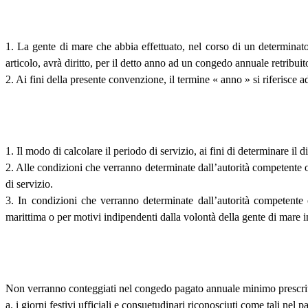
1. La gente di mare che abbia effettuato, nel corso di un determinato 
articolo, avrà diritto, per il detto anno ad un congedo annuale retribui
2. Ai fini della presente convenzione, il termine « anno » si riferisce 
1. Il modo di calcolare il periodo di servizio, ai fini di determinare il
2. Alle condizioni che verranno determinate dall’autorità competente o 
di servizio.
3. In condizioni che verranno determinate dall’autorità competente
marittima o per motivi indipendenti dalla volontà della gente di mare in
Non verranno conteggiati nel congedo pagato annuale minimo prescritt
a. i giorni festivi ufficiali e consuetudinari riconosciuti come tali n