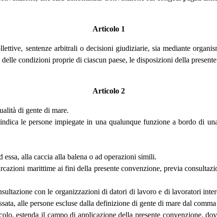
Articolo 1
ttive, sentenze arbitrali o decisioni giudiziarie, sia mediante organism
 delle condizioni proprie di ciascun paese, le disposizioni della presen
Articolo 2
ualità di gente di mare.
 indica le persone impiegate in una qualunque funzione a bordo di una
essa, alla caccia alla balena o ad operazioni simili.
rcazioni marittime ai fini della presente convenzione, previa consultazio
ltazione con le organizzazioni di datori di lavoro e di lavoratori inter
essata, alle persone escluse dalla definizione di gente di mare dal comma
o, estenda il campo di applicazione della presente convenzione, dovrà s