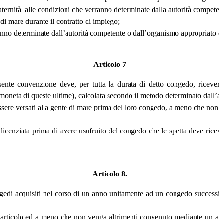
o maternità, alle condizioni che verranno determinate dalla autorità compe
 di mare durante il contratto di impiego;
ranno determinate dall’autorità competente o dall’organismo appropriato 
Articolo 7
sente convenzione deve, per tutta la durata di detto congedo, riceve
n moneta di queste ultime), calcolata secondo il metodo determinato dall
sere versati alla gente di mare prima del loro congedo, a meno che non 
ia licenziata prima di avere usufruito del congedo che le spetta deve ri
Articolo 8.
edi acquisiti nel corso di un anno unitamente ad un congedo successiv
articolo ed a meno che non venga altrimenti convenuto mediante un acco