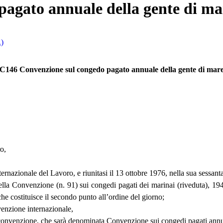
agato annuale della gente di ma
.)
C146 Convenzione sul congedo pagato annuale della gente di mar
o,
rnazionale del Lavoro, e riunitasi il 13 ottobre 1976, nella sua sessan
della Convenzione (n. 91) sui congedi pagati dei marinai (riveduta), 194
he costituisce il secondo punto all’ordine del giorno;
enzione internazionale,
 convenzione, che sarà denominata Convenzione sui congedi pagati annua