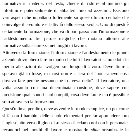
normativa in materia, del resto, chiede di ridurre al minimo gli
infortuni e potenzialmente di abbatterli fino ad azzerarli. Esistono
vari aspetti che impattano fortemente su questo fulcro centrale che
coinvolge il lavoratore e l'attività dallo stesso svolta. Uno di questi è
certamente la formazione, che va di pari passo con l'informazione e
l'addestramento: tre parole magiche che ruotano attorno alle
normative sulla sicurezza nei luoghi di lavoro.
Attraverso la formazione, l'informazione e l'addestramento le grandi
aziende dovrebbero fare in modo che tutti i lavoratori siano edotti in
merito alle azioni da svolgere sul luogo di lavoro. Deve finire -
speravo già lo fosse, ma così non è - l'era del "non sapevo cosa
dovevo fare perché nessuno me lo aveva detto". Il lavoratore, una
volta assunto con una determinata mansione, deve sapere con
precisione quali sono i suoi compiti, cosa deve fare e ciò è possibile
solo attraverso la formazione.
Quest'ultima, peraltro, deve avvenire in modo semplice, un po' come
si fa con i bambini delle scuole elementari per far apprendere loro
l'inglese attraverso il gioco. Lo stesso facciamo noi con il personale,
recandoci nei luoghi di lavoro e mostrando
slide
organizzate in