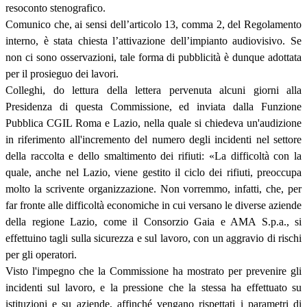
resoconto stenografico.
Comunico che, ai sensi dell’articolo 13, comma 2, del Regolamento
interno, è stata chiesta l’attivazione dell’impianto audiovisivo. Se
non ci sono osservazioni, tale forma di pubblicità è dunque adottata
per il prosieguo dei lavori.
Colleghi, do lettura della lettera pervenuta alcuni giorni alla
Presidenza di questa Commissione, ed inviata dalla Funzione
Pubblica CGIL Roma e Lazio, nella quale si chiedeva un'audizione
in riferimento all'incremento del numero degli incidenti nel settore
della raccolta e dello smaltimento dei rifiuti: «La difficoltà con la
quale, anche nel Lazio, viene gestito il ciclo dei rifiuti, preoccupa
molto la scrivente organizzazione. Non vorremmo, infatti, che, per
far fronte alle difficoltà economiche in cui versano le diverse aziende
della regione Lazio, come il Consorzio Gaia e AMA S.p.a., si
effettuino tagli sulla sicurezza e sul lavoro, con un aggravio di rischi
per gli operatori.
Visto l'impegno che la Commissione ha mostrato per prevenire gli
incidenti sul lavoro, e la pressione che la stessa ha effettuato su
istituzioni e su aziende, affinché vengano rispettati i parametri di