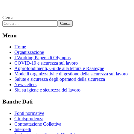
Cerca
Cerca
Menu
Home
Organizzazione
I Working Papers di Olympus
COVID-19 e sicurezza sul lavoro
Approfondimenti, Guide alla lettura e Rassegne
Modelli organizzativi e di gestione della sicurezza sul lavoro
Salute e sicurezza degli operatori della sicurezza
Newsletters
Siti su igiene e sicurezza del lavoro
Banche Dati
Fonti normative
Giurisprudenza
Contrattazione Collettiva
Interpelli