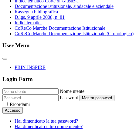
Indice tematico Corte di Giustizia
Documentazione istituzionale, sindacale e aziendale
Rassegna bibliografica
D.lgs. 9 aprile 2008, n. 81
Indici tematici
CoReCo Marche Documentazione Istituzionale
CoReCo Marche Documentazione Istituzionale (Cronologico)
User Menu
PRIN INSPIRE
Login Form
Nome utente
Password
Mostra password
Ricordami
Accesso
Hai dimenticato la tua password?
Hai dimenticato il tuo nome utente?