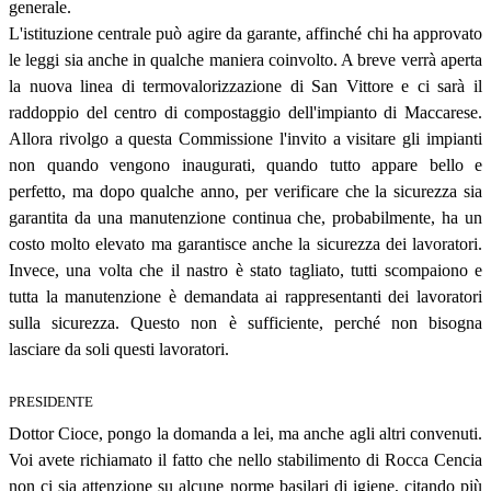
generale.
L'istituzione centrale può agire da garante, affinché chi ha approvato
le leggi sia anche in qualche maniera coinvolto. A breve verrà aperta
la nuova linea di termovalorizzazione di San Vittore e ci sarà il
raddoppio del centro di compostaggio dell'impianto di Maccarese.
Allora rivolgo a questa Commissione l'invito a visitare gli impianti
non quando vengono inaugurati, quando tutto appare bello e
perfetto, ma dopo qualche anno, per verificare che la sicurezza sia
garantita da una manutenzione continua che, probabilmente, ha un
costo molto elevato ma garantisce anche la sicurezza dei lavoratori.
Invece, una volta che il nastro è stato tagliato, tutti scompaiono e
tutta la manutenzione è demandata ai rappresentanti dei lavoratori
sulla sicurezza. Questo non è sufficiente, perché non bisogna
lasciare da soli questi lavoratori.
PRESIDENTE
Dottor Cioce, pongo la domanda a lei, ma anche agli altri convenuti.
Voi avete richiamato il fatto che nello stabilimento di Rocca Cencia
non ci sia attenzione su alcune norme basilari di igiene, citando più