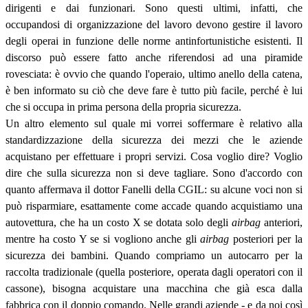
dirigenti e dai funzionari. Sono questi ultimi, infatti, che
occupandosi di organizzazione del lavoro devono gestire il lavoro
degli operai in funzione delle norme antinfortunistiche esistenti. Il
discorso può essere fatto anche riferendosi ad una piramide
rovesciata: è ovvio che quando l'operaio, ultimo anello della catena,
è ben informato su ciò che deve fare è tutto più facile, perché è lui
che si occupa in prima persona della propria sicurezza.
Un altro elemento sul quale mi vorrei soffermare è relativo alla
standardizzazione della sicurezza dei mezzi che le aziende
acquistano per effettuare i propri servizi. Cosa voglio dire? Voglio
dire che sulla sicurezza non si deve tagliare. Sono d'accordo con
quanto affermava il dottor Fanelli della CGIL: su alcune voci non si
può risparmiare, esattamente come accade quando acquistiamo una
autovettura, che ha un costo X se dotata solo degli
airbag
anteriori,
mentre ha costo Y se si vogliono anche gli
airbag
posteriori per la
sicurezza dei bambini. Quando compriamo un autocarro per la
raccolta tradizionale (quella posteriore, operata dagli operatori con il
cassone), bisogna acquistare una macchina che già esca dalla
fabbrica con il doppio comando. Nelle grandi aziende - e da noi così