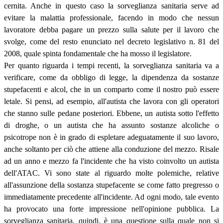
cernita. Anche in questo caso la sorveglianza sanitaria serve ad
evitare la malattia professionale, facendo in modo che nessun
lavoratore debba pagare un prezzo sulla salute per il lavoro che
svolge, come del resto enunciato nel decreto legislativo n. 81 del
2008, quale spinta fondamentale che ha mosso il legislatore.
Per quanto riguarda i tempi recenti, la sorveglianza sanitaria va a
verificare, come da obbligo di legge, la dipendenza da sostanze
stupefacenti e alcol, che in un comparto come il nostro può essere
letale. Si pensi, ad esempio, all'autista che lavora con gli operatori
che stanno sulle pedane posteriori. Ebbene, un autista sotto l'effetto
di droghe, o un autista che ha assunto sostanze alcoliche o
psicotrope non è in grado di espletare adeguatamente il suo lavoro,
anche soltanto per ciò che attiene alla conduzione del mezzo. Risale
ad un anno e mezzo fa l'incidente che ha visto coinvolto un autista
dell'ATAC. Vi sono state al riguardo molte polemiche, relative
all'assunzione della sostanza stupefacente se come fatto pregresso o
immediatamente precedente all'incidente. Ad ogni modo, tale evento
ha provocato una forte impressione nell'opinione pubblica. La
sorveglianza sanitaria, quindi, è una questione sulla quale non si