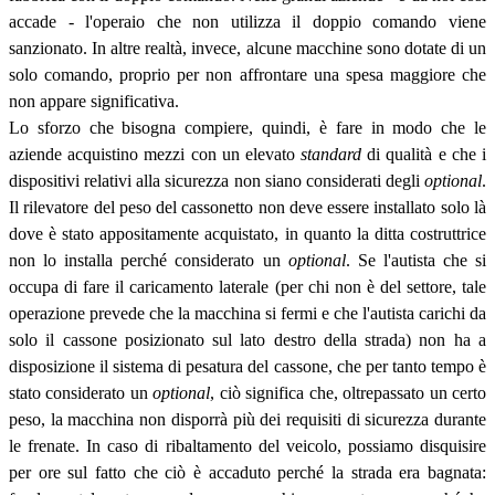
accade - l'operaio che non utilizza il doppio comando viene
sanzionato. In altre realtà, invece, alcune macchine sono dotate di un
solo comando, proprio per non affrontare una spesa maggiore che
non appare significativa.
Lo sforzo che bisogna compiere, quindi, è fare in modo che le
aziende acquistino mezzi con un elevato
standard
di qualità e che i
dispositivi relativi alla sicurezza non siano considerati degli
optional
.
Il rilevatore del peso del cassonetto non deve essere installato solo là
dove è stato appositamente acquistato, in quanto la ditta costruttrice
non lo installa perché considerato un
optional
. Se l'autista che si
occupa di fare il caricamento laterale (per chi non è del settore, tale
operazione prevede che la macchina si fermi e che l'autista carichi da
solo il cassone posizionato sul lato destro della strada) non ha a
disposizione il sistema di pesatura del cassone, che per tanto tempo è
stato considerato un
optional
, ciò significa che, oltrepassato un certo
peso, la macchina non disporrà più dei requisiti di sicurezza durante
le frenate. In caso di ribaltamento del veicolo, possiamo disquisire
per ore sul fatto che ciò è accaduto perché la strada era bagnata: