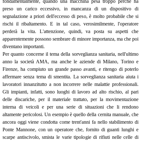
fondamentalmente, quando una macchina pesa troppo perché ha
preso un carico eccessivo, in mancanza di un dispositivo di
segnalazione a priori dell'eccesso di peso, è molto probabile che si
rischi il ribaltamento. E in tal caso, verosimilmente, l'operatore
perderà la vita. L'attenzione, quindi, va posta su aspetti che
apparentemente possono sembrare di minore importanza, ma che poi
diventano importanti.
Per quanto concerne il tema della sorveglianza sanitaria, nell'ultimo
anno la società AMA, ma anche le aziende di Milano, Torino e
Firenze, ha compiuto un grande passo avanti, e ritengo di poterlo
affermare senza tema di smentita. La sorveglianza sanitaria aiuta i
lavoratori innanzitutto a non incorrere nelle malattie professionali.
Gli impianti, infatti, sono luoghi di lavoro ad alto rischio, al pari
delle discariche, per il materiale trattato, per la movimentazione
interna di veicoli e per una serie di situazioni che li rendono
altamente pericolosi. Un esempio è quello della cernita manuale, che
ancora oggi viene condotta come trent'anni fa nello stabilimento di
Ponte Mannone, con un operatore che, fornito di guanti lunghi e
scarpe antiscivolo, smista le varie tipologie di rifiuti nelle celle di