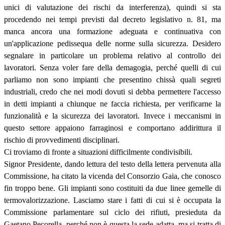
unici di valutazione dei rischi da interferenza), quindi si sta
procedendo nei tempi previsti dal decreto legislativo n. 81, ma
manca ancora una formazione adeguata e continuativa con
un'applicazione pedissequa delle norme sulla sicurezza. Desidero
segnalare in particolare un problema relativo al controllo dei
lavoratori. Senza voler fare della demagogia, perché quelli di cui
parliamo non sono impianti che presentino chissà quali segreti
industriali, credo che nei modi dovuti si debba permettere l'accesso
in detti impianti a chiunque ne faccia richiesta, per verificarne la
funzionalità e la sicurezza dei lavoratori. Invece i meccanismi in
questo settore appaiono farraginosi e comportano addirittura il
rischio di provvedimenti disciplinari.
Ci troviamo di fronte a situazioni difficilmente condivisibili.
Signor Presidente, dando lettura del testo della lettera pervenuta alla
Commissione, ha citato la vicenda del Consorzio Gaia, che conosco
fin troppo bene. Gli impianti sono costituiti da due linee gemelle di
termovalorizzazione. Lasciamo stare i fatti di cui si è occupata la
Commissione parlamentare sul ciclo dei rifiuti, presieduta da
Gaetano Pecorella, perché non è questa la sede adatta, ma si tratta di