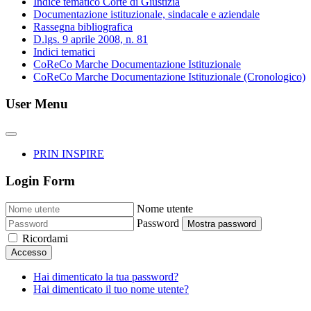
Indice tematico Corte di Giustizia
Documentazione istituzionale, sindacale e aziendale
Rassegna bibliografica
D.lgs. 9 aprile 2008, n. 81
Indici tematici
CoReCo Marche Documentazione Istituzionale
CoReCo Marche Documentazione Istituzionale (Cronologico)
User Menu
PRIN INSPIRE
Login Form
Nome utente
Password
Mostra password
Ricordami
Accesso
Hai dimenticato la tua password?
Hai dimenticato il tuo nome utente?