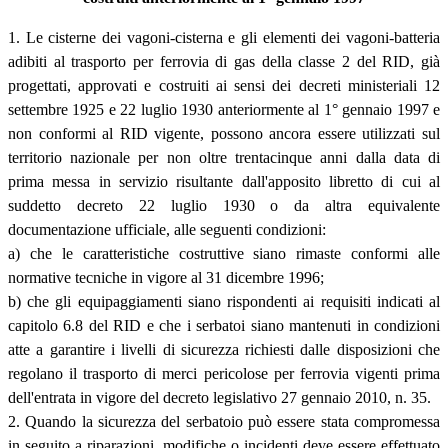
1. Le cisterne dei vagoni-cisterna e gli elementi dei vagoni-batteria
adibiti al trasporto per ferrovia di gas della classe 2 del RID, già
progettati, approvati e costruiti ai sensi dei decreti ministeriali 12
settembre 1925 e 22 luglio 1930 anteriormente al 1° gennaio 1997 e
non conformi al RID vigente, possono ancora essere utilizzati sul
territorio nazionale per non oltre trentacinque anni dalla data di
prima messa in servizio risultante dall'apposito libretto di cui al
suddetto decreto 22 luglio 1930 o da altra equivalente
documentazione ufficiale, alle seguenti condizioni:
a) che le caratteristiche costruttive siano rimaste conformi alle
normative tecniche in vigore al 31 dicembre 1996;
b) che gli equipaggiamenti siano rispondenti ai requisiti indicati al
capitolo 6.8 del RID e che i serbatoi siano mantenuti in condizioni
atte a garantire i livelli di sicurezza richiesti dalle disposizioni che
regolano il trasporto di merci pericolose per ferrovia vigenti prima
dell'entrata in vigore del decreto legislativo 27 gennaio 2010, n. 35.
2. Quando la sicurezza del serbatoio può essere stata compromessa
in seguito a riparazioni, modifiche o incidenti deve essere effettuato