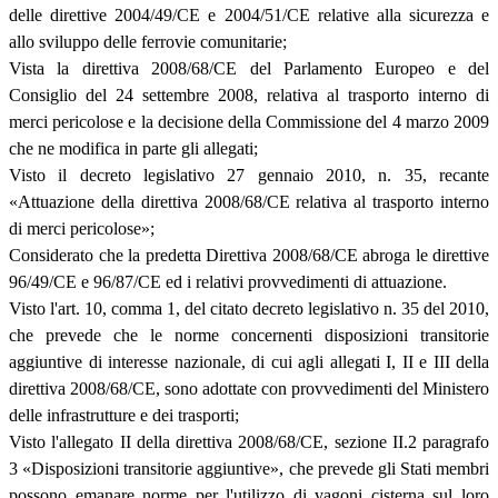
delle direttive 2004/49/CE e 2004/51/CE relative alla sicurezza e
allo sviluppo delle ferrovie comunitarie;
Vista la direttiva 2008/68/CE del Parlamento Europeo e del
Consiglio del 24 settembre 2008, relativa al trasporto interno di
merci pericolose e la decisione della Commissione del 4 marzo 2009
che ne modifica in parte gli allegati;
Visto il decreto legislativo 27 gennaio 2010, n. 35, recante
«Attuazione della direttiva 2008/68/CE relativa al trasporto interno
di merci pericolose»;
Considerato che la predetta Direttiva 2008/68/CE abroga le direttive
96/49/CE e 96/87/CE ed i relativi provvedimenti di attuazione.
Visto l'art. 10, comma 1, del citato decreto legislativo n. 35 del 2010,
che prevede che le norme concernenti disposizioni transitorie
aggiuntive di interesse nazionale, di cui agli allegati I, II e III della
direttiva 2008/68/CE, sono adottate con provvedimenti del Ministero
delle infrastrutture e dei trasporti;
Visto l'allegato II della direttiva 2008/68/CE, sezione II.2 paragrafo
3 «Disposizioni transitorie aggiuntive», che prevede gli Stati membri
possono emanare norme per l'utilizzo di vagoni cisterna sul loro