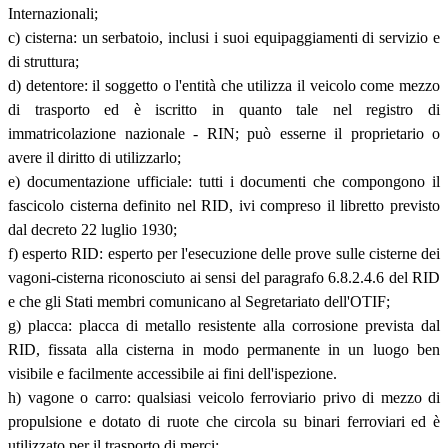
Internazionali;
c) cisterna: un serbatoio, inclusi i suoi equipaggiamenti di servizio e
di struttura;
d) detentore: il soggetto o l'entità che utilizza il veicolo come mezzo
di trasporto ed è iscritto in quanto tale nel registro di
immatricolazione nazionale - RIN; può esserne il proprietario o
avere il diritto di utilizzarlo;
e) documentazione ufficiale: tutti i documenti che compongono il
fascicolo cisterna definito nel RID, ivi compreso il libretto previsto
dal decreto 22 luglio 1930;
f) esperto RID: esperto per l'esecuzione delle prove sulle cisterne dei
vagoni-cisterna riconosciuto ai sensi del paragrafo 6.8.2.4.6 del RID
e che gli Stati membri comunicano al Segretariato dell'OTIF;
g) placca: placca di metallo resistente alla corrosione prevista dal
RID, fissata alla cisterna in modo permanente in un luogo ben
visibile e facilmente accessibile ai fini dell'ispezione.
h) vagone o carro: qualsiasi veicolo ferroviario privo di mezzo di
propulsione e dotato di ruote che circola su binari ferroviari ed è
utilizzato per il trasporto di merci;