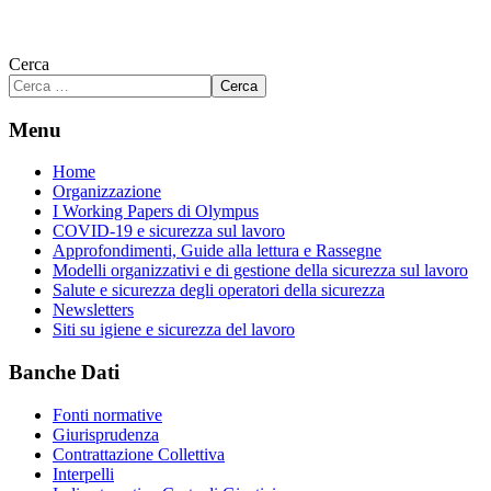
Cerca
Cerca
Menu
Home
Organizzazione
I Working Papers di Olympus
COVID-19 e sicurezza sul lavoro
Approfondimenti, Guide alla lettura e Rassegne
Modelli organizzativi e di gestione della sicurezza sul lavoro
Salute e sicurezza degli operatori della sicurezza
Newsletters
Siti su igiene e sicurezza del lavoro
Banche Dati
Fonti normative
Giurisprudenza
Contrattazione Collettiva
Interpelli