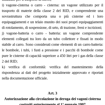
i) vagone-cisterna o carro - cisterna: un vagone utilizzato per il
trasporto di materie della classe 2 del RID, e comprendente una
sovrastruttura che comporta una o più cisterne ed i loro
equipaggiamenti e un telaio munito dei suoi propri equipaggiamenti
di rotolamento, di sospensione, di urto, di trazione, freni e iscrizioni;
j) vagone-batteria o carro - batteria: un vagone comprendente
elementi collegati tra loro da un tubo collettore e fissati in modo
stabile al carro. Sono considerati come elementi di un carro-batteria:
le bombole, i tubi, i fusti a pressione e i pacchi di bombole come
pure le cisterne di capacità superiore a 450 litri per i gas della classe
2 del RID;
k) verifica di conformità: verifica del mantenimento della
rispondenza ai dati del progetto inizialmente approvato e riportati
nella documentazione ufficiale.
Art. 3
Autorizzazione alla circolazione in deroga dei vagoni cisterna
costruiti anteriormente al 1° gennaio 1997