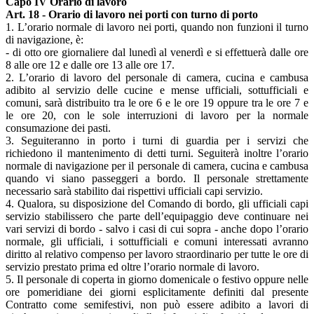
Capo IV Orario di lavoro
Art. 18 - Orario di lavoro nei porti con turno di porto
1. L’orario normale di lavoro nei porti, quando non funzioni il turno
di navigazione, è:
- di otto ore giornaliere dal lunedì al venerdì e si effettuerà dalle ore
8 alle ore 12 e dalle ore 13 alle ore 17.
2. L’orario di lavoro del personale di camera, cucina e cambusa
adibito al servizio delle cucine e mense ufficiali, sottufficiali e
comuni, sarà distribuito tra le ore 6 e le ore 19 oppure tra le ore 7 e
le ore 20, con le sole interruzioni di lavoro per la normale
consumazione dei pasti.
3. Seguiteranno in porto i turni di guardia per i servizi che
richiedono il mantenimento di detti turni. Seguiterà inoltre l’orario
normale di navigazione per il personale di camera, cucina e cambusa
quando vi siano passeggeri a bordo. Il personale strettamente
necessario sarà stabilito dai rispettivi ufficiali capi servizio.
4. Qualora, su disposizione del Comando di bordo, gli ufficiali capi
servizio stabilissero che parte dell’equipaggio deve continuare nei
vari servizi di bordo - salvo i casi di cui sopra - anche dopo l’orario
normale, gli ufficiali, i sottufficiali e comuni interessati avranno
diritto al relativo compenso per lavoro straordinario per tutte le ore di
servizio prestato prima ed oltre l’orario normale di lavoro.
5. Il personale di coperta in giorno domenicale o festivo oppure nelle
ore pomeridiane dei giorni esplicitamente definiti dal presente
Contratto come semifestivi, non può essere adibito a lavori di