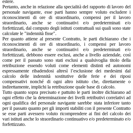
estere.
Pertanto, anche in relazione alla specialità del rapporto di lavoro del
personale navigante, esse parti hanno sempre voluto escludere i
riconoscimenti di ore di straordinario, compensi per il lavoro
straordinario, anche se continuativi e/o predeterminati e/o
forfettizzati, dal computo degli istituti contrattuali sui quali sono state
calcolate le "indennità fisse".
Per quanto attiene al presente Contratto, le parti dichiarano che i
riconoscimenti di ore di straordinario, i compensi per lavoro
straordinario, anche se continuativi e/o predeterminati e/o
forfettizzati, debbono essere esclusi, anche a livello aziendale, così
come per il passato sono stati esclusi a qualsivoglia titolo della
retribuzione essendo voluti come elementi distinti ed autonomi
espressamente ribadendosi altresì l’esclusione dei medesimi dal
calcolo delle indennità sostitutive delle ferie e dei riposi
compensativi nonché di ogni altro istituto che, direttamente o
indirettamente, implichi la retribuzione quale base di calcolo.
Tutto quanto sopra precisato e pattuito le parti inoltre dichiarano ad
ogni effetto che la determinazione dei livelli retributivi correlativi ad
ogni qualifica del personale navigante sarebbe stata inferiore tanto
per il passato quanto per gli importi stabiliti con il presente Contratto
se esse parti avessero voluto ricomprendere ai fini del calcolo dei
vari istituti anche lo straordinario continuativo e/o predeterminato e/o
forfettizzato.