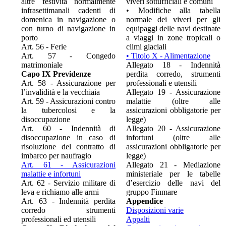
altre festività normalmente
viveri sottufficiali e comuni
infrasettimanali cadenti di
•
Modifiche alla tabella
domenica in navigazione o
normale dei viveri per gli
con turno di navigazione in
equipaggi delle navi destinate
porto
a viaggi in zone tropicali o
Art. 56 - Ferie
climi glaciali
Art. 57 - Congedo
•
Titolo X - Alimentazione
matrimoniale
Allegato 18 - Indennità
Capo IX Previdenze
perdita corredo, strumenti
Art. 58 - Assicurazione per
professionali e utensili
l’invalidità e la vecchiaia
Allegato 19 - Assicurazione
Art. 59 - Assicurazioni contro
malattie (oltre alle
la tubercolosi e la
assicurazioni obbligatorie per
disoccupazione
legge)
Art. 60 - Indennità di
Allegato 20 - Assicurazione
disoccupazione in caso di
infortuni (oltre alle
risoluzione del contratto di
assicurazioni obbligatorie per
imbarco per naufragio
legge)
Art. 61 - Assicurazioni
Allegato 21 - Mediazione
malattie e infortuni
ministeriale per le tabelle
Art. 62 - Servizio militare di
d’esercizio delle navi del
leva e richiamo alle armi
gruppo Finmare
Art. 63 - Indennità perdita
Appendice
corredo strumenti
Disposizioni varie
professionali ed utensili
Appalti