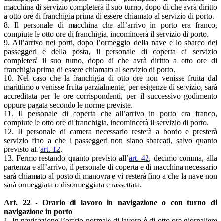
macchina di servizio completerà il suo turno, dopo di che avrà diritto
a otto ore di franchigia prima di essere chiamato al servizio di porto.
8. Il personale di macchina che all’arrivo in porto era franco,
compiute le otto ore di franchigia, incomincerà il servizio di porto.
9. All’arrivo nei porti, dopo l’ormeggio della nave e lo sbarco dei
passeggeri e della posta, il personale di coperta di servizio
completerà il suo turno, dopo di che avrà diritto a otto ore di
franchigia prima di essere chiamato al servizio di porto.
10. Nel caso che la franchigia di otto ore non venisse fruita dal
marittimo o venisse fruita parzialmente, per esigenze di servizio, sarà
accreditata per le ore corrispondenti, per il successivo godimento
oppure pagata secondo le norme previste.
11. Il personale di coperta che all’arrivo in porto era franco,
compiute le otto ore di franchigia, incomincerà il servizio di porto.
12. Il personale di camera necessario resterà a bordo e presterà
servizio fino a che i passeggeri non siano sbarcati, salvo quanto
previsto all’
art. 12
.
13. Fermo restando quanto previsto all’
art. 42
, decimo comma, alla
partenza e all’arrivo, il personale di coperta e di macchina necessario
sarà chiamato al posto di manovra e vi resterà fino a che la nave non
sarà ormeggiata o disormeggiata e rassettata.
Art. 22 - Orario di lavoro in navigazione o con turno di
navigazione in porto
1. In navigazione l’orario normale di lavoro è di otto ore giornaliere