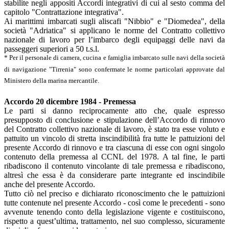
stabilite negli appositi Accordi integrativi di cui al sesto comma del
capitolo "Contrattazione integrativa".
Ai marittimi imbarcati sugli aliscafi "Nibbio" e "Diomedea", della
società "Adriatica" si applicano le norme del Contratto collettivo
nazionale di lavoro per l’imbarco degli equipaggi delle navi da
passeggeri superiori a 50 t.s.l.
* Per il personale di camera, cucina e famiglia imbarcato sulle navi della società
di navigazione "Tirrenia" sono confermate le norme particolari approvate dal
Ministero della marina mercantile.
Accordo 20 dicembre 1984 - Premessa
Le parti si danno reciprocamente atto che, quale espresso
presupposto di conclusione e stipulazione dell’Accordo di rinnovo
del Contratto collettivo nazionale di lavoro, è stato tra esse voluto e
pattuito un vincolo di stretta inscindibilità fra tutte le pattuizioni del
presente Accordo di rinnovo e tra ciascuna di esse con ogni singolo
contenuto della premessa al CCNL del 1978. A tal fine, le parti
ribadiscono il contenuto vincolante di tale premessa e ribadiscono,
altresì che essa è da considerare parte integrante ed inscindibile
anche del presente Accordo.
Tutto ciò nel preciso e dichiarato riconoscimento che le pattuizioni
tutte contenute nel presente Accordo - così come le precedenti - sono
avvenute tenendo conto della legislazione vigente e costituiscono,
rispetto a quest’ultima, trattamento, nel suo complesso, sicuramente