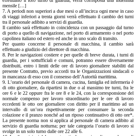
effettuano il loro turno di guardia, verrà corrisposta una indennità
mensile […]
7. A periodi non superiori a due mesi o all’incirca ogni mese in caso
di viaggi inferiori a trenta giorni verrà effettuato il cambio dei turni
tra il personale adibito a servizi di guardia.
Il cambio sarà effettuato in coincidenza con un passaggio dal turno
di porto a quello di navigazione, nel porto di armamento o nel porto
capolinea italiano od estero ed anche in uno scalo di transito.
Per quanto concerne il personale di macchina, il cambio sarà
effettuato a giudizio del direttore di macchina.
8. Per le navigazioni costiere e per quelle di breve durata, i turni di
guardia, per i sottufficiali e comuni, potranno essere diversamente
distribuiti, entro i limiti delle ore di lavoro giornaliere stabiliti dal
presente Contratto, previo accordi tra le Organizzazioni sindacali o
in mancanza di esso con il consenso dell’Autorità marittima.
9. L’orario del personale di camera, cucina, famiglia ed infermeria è
di otto giornaliere, da ripartirsi in due o al massimo tre turni, fra le
ore 6 e le 22 oppure fra le ore 8 e le 24, con la corresponsione del
normale compenso per lavoro straordinario per le ore di lavoro
eccedenti le otto ore giornaliere con diritto per il marittimo ad un
intervallo di un’ora rispettivamente per consumare la seconda
colazione e il pranzo nonché ad un riposo continuativo di otto ore*.
La presente norma non si applica al personale di camera adibito al
servizio di guardia notturna; per tale categoria l’orario di lavoro si
svolge in un solo turno dalle ore 22 alle 6.