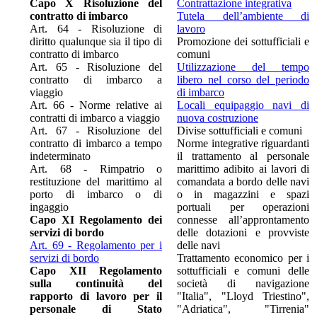
Capo X Risoluzione del
Contrattazione integrativa
contratto di imbarco
Tutela dell’ambiente di
Art. 64 - Risoluzione di
lavoro
diritto qualunque sia il tipo di
Promozione dei sottufficiali e
contratto di imbarco
comuni
Art. 65 - Risoluzione del
Utilizzazione del tempo
contratto di imbarco a
libero nel corso del periodo
viaggio
di imbarco
Art. 66 - Norme relative ai
Locali equipaggio navi di
contratti di imbarco a viaggio
nuova costruzione
Art. 67 - Risoluzione del
Divise sottufficiali e comuni
contratto di imbarco a tempo
Norme integrative riguardanti
indeterminato
il trattamento al personale
Art. 68 - Rimpatrio o
marittimo adibito ai lavori di
restituzione del marittimo al
comandata a bordo delle navi
porto di imbarco o di
o in magazzini e spazi
ingaggio
portuali per operazioni
Capo XI Regolamento dei
connesse all’approntamento
servizi di bordo
delle dotazioni e provviste
Art. 69 - Regolamento per i
delle navi
servizi di bordo
Trattamento economico per i
Capo XII Regolamento
sottufficiali e comuni delle
sulla continuità del
società di navigazione
rapporto di lavoro per il
"Italia", "Lloyd Triestino",
personale di Stato
"Adriatica", "Tirrenia"