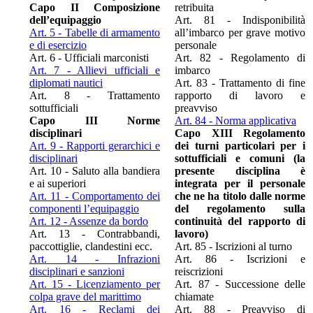
Capo II Composizione
retribuita
dell’equipaggio
Art. 81 - Indisponibilità
Art. 5 - Tabelle di armamento
all’imbarco per grave motivo
e di esercizio
personale
Art. 6 - Ufficiali marconisti
Art. 82 - Regolamento di
Art. 7 - Allievi ufficiali e
imbarco
diplomati nautici
Art. 83 - Trattamento di fine
Art. 8 - Trattamento
rapporto di lavoro e
sottufficiali
preavviso
Capo III Norme
Art. 84 - Norma applicativa
disciplinari
Capo XIII Regolamento
Art. 9 - Rapporti gerarchici e
dei turni particolari per i
disciplinari
sottufficiali e comuni (la
Art. 10 - Saluto alla bandiera
presente disciplina è
e ai superiori
integrata per il personale
Art. 11 - Comportamento dei
che ne ha titolo dalle norme
componenti l’equipaggio
del regolamento sulla
Art. 12 - Assenze da bordo
continuità del rapporto di
Art. 13 - Contrabbandi,
lavoro)
paccottiglie, clandestini ecc.
Art. 85 - Iscrizioni al turno
Art. 14 - Infrazioni
Art. 86 - Iscrizioni e
disciplinari e sanzioni
reiscrizioni
Art. 15 - Licenziamento per
Art. 87 - Successione delle
colpa grave del marittimo
chiamate
Art. 16 - Reclami dei
Art. 88 - Preavviso di