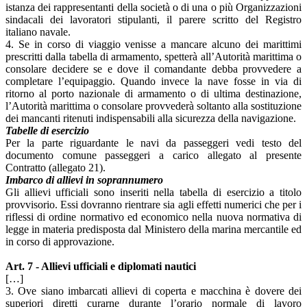
istanza dei rappresentanti della società o di una o più Organizzazioni
sindacali dei lavoratori stipulanti, il parere scritto del Registro
italiano navale.
4. Se in corso di viaggio venisse a mancare alcuno dei marittimi
prescritti dalla tabella di armamento, spetterà all’Autorità marittima o
consolare decidere se e dove il comandante debba provvedere a
completare l’equipaggio. Quando invece la nave fosse in via di
ritorno al porto nazionale di armamento o di ultima destinazione,
l’Autorità marittima o consolare provvederà soltanto alla sostituzione
dei mancanti ritenuti indispensabili alla sicurezza della navigazione.
Tabelle di esercizio
Per la parte riguardante le navi da passeggeri vedi testo del
documento comune passeggeri a carico allegato al presente
Contratto (allegato 21).
Imbarco di allievi in soprannumero
Gli allievi ufficiali sono inseriti nella tabella di esercizio a titolo
provvisorio. Essi dovranno rientrare sia agli effetti numerici che per i
riflessi di ordine normativo ed economico nella nuova normativa di
legge in materia predisposta dal Ministero della marina mercantile ed
in corso di approvazione.
Art. 7 - Allievi ufficiali e diplomati nautici
[…]
3. Ove siano imbarcati allievi di coperta e macchina è dovere dei
superiori diretti curarne durante l’orario normale di lavoro