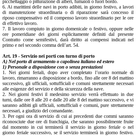
picchettaggio o pitturazione di alberi, fumaioli o fuori bordo.
6. Ai marittimi delle navi in porto adibiti, in giorno festivo, a lavori
di manutenzione straordinaria o di riparazione sarà concesso il
riposo compensativo ed il compenso lavoro straordinario per le ore
di effettivo lavoro.
7. Il lavoro compiuto in giorno domenicale o festivo, oppure nelle
ore pomeridiane dei giorni esplicitamente definiti dal presente
Contratto come semifestivi, darà diritto ai compensi indicati nel
primo e nel secondo comma dell’art. 54.
Art. 19 - Servizio nei porti con turno di porto
A) Nel porto di armamento o capolinea italiano ed estero
1) Personale a disposizione con o senza prestazioni
1. Nei giorni feriali, dopo aver completato l’orario normale di
lavoro, rimarranno a disposizione a bordo, fino alle ore 8 del mattino
successivo, gli ufficiali, sottufficiali e comuni strettamente necessari
alle esigenze del servizio e della sicurezza della nave.
2. Nei giorni festivi il medesimo servizio verrà effettuato in due
turni, dalle ore 8 alle 20 e dalle 20 alle 8 del mattino successivo, e vi
saranno adibiti gli ufficiali, sottufficiali e comuni, pure strettamente
necessari, a giudizio del comandante.
3. Per ogni ora di servizio di cui ai precedenti due commi saranno
riconosciute due ore di franchigia, che saranno possibilmente fruite
dal momento in cui terminerà il servizio in giorno feriale o nel
giorno feriale successivo, se il servizio terminerà in giorno festivo.