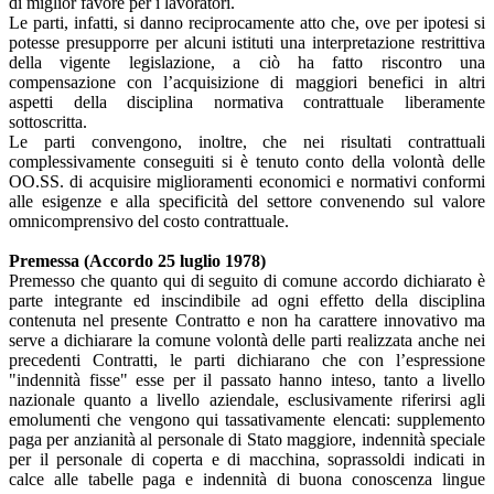
di miglior favore per i lavoratori.
Le parti, infatti, si danno reciprocamente atto che, ove per ipotesi si
potesse presupporre per alcuni istituti una interpretazione restrittiva
della vigente legislazione, a ciò ha fatto riscontro una
compensazione con l’acquisizione di maggiori benefici in altri
aspetti della disciplina normativa contrattuale liberamente
sottoscritta.
Le parti convengono, inoltre, che nei risultati contrattuali
complessivamente conseguiti si è tenuto conto della volontà delle
OO.SS. di acquisire miglioramenti economici e normativi conformi
alle esigenze e alla specificità del settore convenendo sul valore
omnicomprensivo del costo contrattuale.
Premessa (Accordo 25 luglio 1978)
Premesso che quanto qui di seguito di comune accordo dichiarato è
parte integrante ed inscindibile ad ogni effetto della disciplina
contenuta nel presente Contratto e non ha carattere innovativo ma
serve a dichiarare la comune volontà delle parti realizzata anche nei
precedenti Contratti, le parti dichiarano che con l’espressione
"indennità fisse" esse per il passato hanno inteso, tanto a livello
nazionale quanto a livello aziendale, esclusivamente riferirsi agli
emolumenti che vengono qui tassativamente elencati: supplemento
paga per anzianità al personale di Stato maggiore, indennità speciale
per il personale di coperta e di macchina, soprassoldi indicati in
calce alle tabelle paga e indennità di buona conoscenza lingue