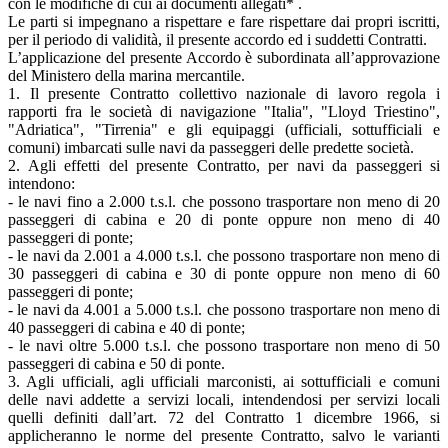
con le modifiche di cui ai documenti allegati* .
Le parti si impegnano a rispettare e fare rispettare dai propri iscritti,
per il periodo di validità, il presente accordo ed i suddetti Contratti.
L’applicazione del presente Accordo è subordinata all’approvazione
del Ministero della marina mercantile.
1
. Il presente Contratto collettivo nazionale di lavoro regola i
rapporti fra le società di navigazione "Italia", "Lloyd Triestino",
"Adriatica", "Tirrenia" e gli equipaggi (ufficiali, sottufficiali e
comuni) imbarcati sulle navi da passeggeri delle predette società.
2. Agli effetti del presente Contratto, per navi da passeggeri si
intendono:
- le navi fino a 2.000 t.s.l. che possono trasportare non meno di 20
passeggeri di cabina e 20 di ponte oppure non meno di 40
passeggeri di ponte;
- le navi da 2.001 a 4.000 t.s.l. che possono trasportare non meno di
30 passeggeri di cabina e 30 di ponte oppure non meno di 60
passeggeri di ponte;
- le navi da 4.001 a 5.000 t.s.l. che possono trasportare non meno di
40 passeggeri di cabina e 40 di ponte;
- le navi oltre 5.000 t.s.l. che possono trasportare non meno di 50
passeggeri di cabina e 50 di ponte.
3. Agli ufficiali, agli ufficiali marconisti, ai sottufficiali e comuni
delle navi addette a servizi locali, intendendosi per servizi locali
quelli definiti dall’art. 72 del Contratto 1 dicembre 1966, si
applicheranno le norme del presente Contratto, salvo le varianti