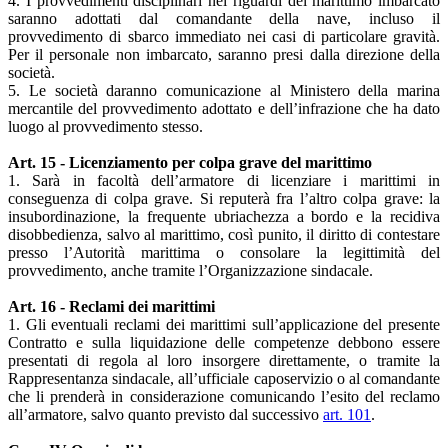
4. I provvedimenti disciplinari nei riguardi del marittimo imbarcato
saranno adottati dal comandante della nave, incluso il
provvedimento di sbarco immediato nei casi di particolare gravità.
Per il personale non imbarcato, saranno presi dalla direzione della
società.
5. Le società daranno comunicazione al Ministero della marina
mercantile del provvedimento adottato e dell’infrazione che ha dato
luogo al provvedimento stesso.
Art. 15 - Licenziamento per colpa grave del marittimo
1. Sarà in facoltà dell’armatore di licenziare i marittimi in
conseguenza di colpa grave. Si reputerà fra l’altro colpa grave: la
insubordinazione, la frequente ubriachezza a bordo e la recidiva
disobbedienza, salvo al marittimo, così punito, il diritto di contestare
presso l’Autorità marittima o consolare la legittimità del
provvedimento, anche tramite l’Organizzazione sindacale.
Art. 16 - Reclami dei marittimi
1. Gli eventuali reclami dei marittimi sull’applicazione del presente
Contratto e sulla liquidazione delle competenze debbono essere
presentati di regola al loro insorgere direttamente, o tramite la
Rappresentanza sindacale, all’ufficiale caposervizio o al comandante
che li prenderà in considerazione comunicando l’esito del reclamo
all’armatore, salvo quanto previsto dal successivo
art. 101
.