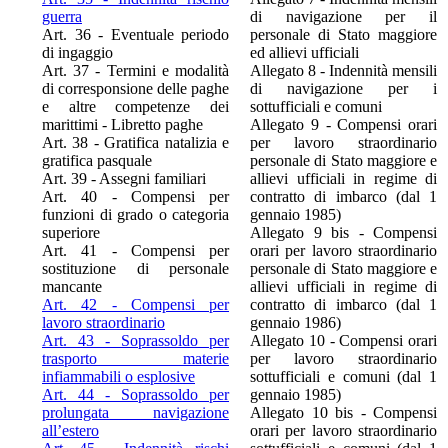
guerra
di navigazione per il
Art. 36 - Eventuale periodo
personale di Stato maggiore
di ingaggio
ed allievi ufficiali
Art. 37 - Termini e modalità
Allegato 8 - Indennità mensili
di corresponsione delle paghe
di navigazione per i
e altre competenze dei
sottufficiali e comuni
marittimi - Libretto paghe
Allegato 9 - Compensi orari
Art. 38 - Gratifica natalizia e
per lavoro straordinario
gratifica pasquale
personale di Stato maggiore e
Art. 39 - Assegni familiari
allievi ufficiali in regime di
Art. 40 - Compensi per
contratto di imbarco (dal 1
funzioni di grado o categoria
gennaio 1985)
superiore
Allegato 9 bis - Compensi
Art. 41 - Compensi per
orari per lavoro straordinario
sostituzione di personale
personale di Stato maggiore e
mancante
allievi ufficiali in regime di
Art. 42 - Compensi per
contratto di imbarco (dal 1
lavoro straordinario
gennaio 1986)
Art. 43 - Soprassoldo per
Allegato 10 - Compensi orari
trasporto materie
per lavoro straordinario
infiammabili o esplosive
sottufficiali e comuni (dal 1
Art. 44 - Soprassoldo per
gennaio 1985)
prolungata navigazione
Allegato 10 bis - Compensi
all’estero
orari per lavoro straordinario