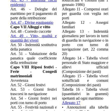
Art. 45 - Indennità rischi
sottufficiali e comuni (dal 1
epidemici
gennaio 1986)
Art. 46 - Deleghe del
Allegato 11 - Compensi orari
marittimo per il pagamento di
per guardia con veglia nei
parte della retribuzione
porti
Art. 47 - Divise equipaggio
Allegato 12 - Assegni
Capo VII Alloggi e vitto
familiari
Art. 48 - Corredo cuccette
Allegato 13 - Indennità
Art. 49 - Vitto, qualità e
giornaliera per lavoro in turni
quantità dei viveri
di guardia in navigazione o in
Art. 50 - Indennità sostitutiva
porto con turno di
della panatica
navigazione (art. 22 comma
Art. 51 - Valutazione della
20)
panatica quale coefficiente
Allegato 14 - Tabella viveri
della retribuzione
personale di Stato maggiore e
Capo VIII Riposi festivi -
allievi ufficiali
Ferie - Congedi
(Composizione dei pasti)
matrimoniali
Allegato 15 - Tabella viveri
Avvertenza
sottufficiali e comuni
Art. 52 - Giorni festivi
(Composizione dei pasti)
Art. 53 - Giorni festivi
Tabella 16 - Tabella viveri
trascorsi in navigazione
(quantitativi in grammi)
Art. 54 - Giorni festivi nei
spettanti ad ogni marittimo
porti con turno di porto
Allegato 17
Art. 55 - Festività nazionali e
•
Annotazioni alla tabella