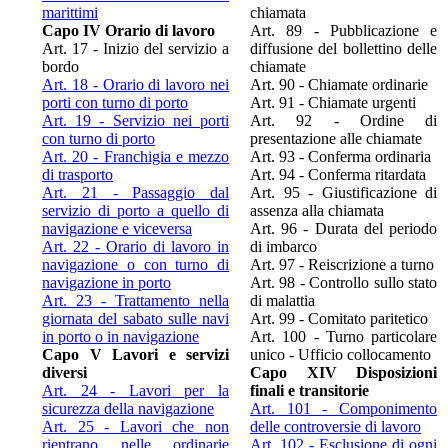
marittimi
chiamata
Capo IV Orario di lavoro
Art. 89 - Pubblicazione e
Art. 17 - Inizio del servizio a
diffusione del bollettino delle
bordo
chiamate
Art. 18 - Orario di lavoro nei
Art. 90 - Chiamate ordinarie
porti con turno di porto
Art. 91 - Chiamate urgenti
Art. 19 - Servizio nei porti
Art. 92 - Ordine di
con turno di porto
presentazione alle chiamate
Art. 20 - Franchigia e mezzo
Art. 93 - Conferma ordinaria
di trasporto
Art. 94 - Conferma ritardata
Art. 21 - Passaggio dal
Art. 95 - Giustificazione di
servizio di porto a quello di
assenza alla chiamata
navigazione e viceversa
Art. 96 - Durata del periodo
Art. 22 - Orario di lavoro in
di imbarco
navigazione o con turno di
Art. 97 - Reiscrizione a turno
navigazione in porto
Art. 98 - Controllo sullo stato
Art. 23 - Trattamento nella
di malattia
giornata del sabato sulle navi
Art. 99 - Comitato paritetico
in porto o in navigazione
Art. 100 - Turno particolare
Capo V Lavori e servizi
unico - Ufficio collocamento
diversi
Capo XIV Disposizioni
Art. 24 - Lavori per la
finali e transitorie
sicurezza della navigazione
Art. 101 - Componimento
Art. 25 - Lavori che non
delle controversie di lavoro
rientrano nelle ordinarie
Art. 102 - Esclusione di ogni