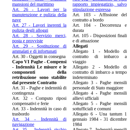
mansioni del marittimo
rapporto impiegatizio, salvo
Art. 26 - Lavori per la
stipulazione espressa
manutenzione e pulizia della
Art. 103 - Affissione del
nave
contratto a bordo
Art. 27 - Lavori inerenti la
Art. 104 - Decorrenza e
pulizia degli alloggi
durata
Art. 28 - Servizio merci,
Art. 105 - Disposizioni finali
posta e provviste
e di attuazione
Art. 29 - Sostituzione di
Allegati
ammalati e di infortunati
Allegato 1 - Modello di
Art. 30 - Oggetti in consegna
contratto di imbarco a
Capo VI Paghe - Compensi
viaggio
- Indennità Le misure e le
Allegato 2 - Modello di
componenti della
contratto di imbarco a tempo
retribuzione sono stabilite
indeterminato
dal presente Contratto
Allegato 3 - Paghe mensili
Art. 31 - Paghe e indennità di
personale di Stato maggiore
contingenza
Allegato 4 - Paghe mensili
Art. 32 - Computo riposi
allievi ufficiali
compensativi e ferie
Allegato 5 - Paghe mensili
Art. 33 - Indennità in caso di
sottufficiali e comuni
trasbordo
Allegato 6 - Una tantum 1
Art. 34 - Indennità di
gennaio 1984 - 31 dicembre
navigazione
1984
Art. 35 - Indennità rischio
Allegato 7 - Indennità mensili