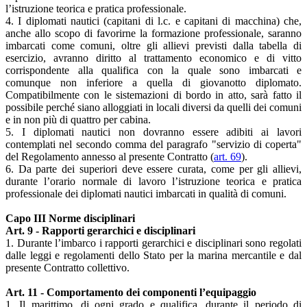
l’istruzione teorica e pratica professionale.
4. I diplomati nautici (capitani di l.c. e capitani di macchina) che,
anche allo scopo di favorirne la formazione professionale, saranno
imbarcati come comuni, oltre gli allievi previsti dalla tabella di
esercizio, avranno diritto al trattamento economico e di vitto
corrispondente alla qualifica con la quale sono imbarcati e
comunque non inferiore a quella di giovanotto diplomato.
Compatibilmente con le sistemazioni di bordo in atto, sarà fatto il
possibile perché siano alloggiati in locali diversi da quelli dei comuni
e in non più di quattro per cabina.
5. I diplomati nautici non dovranno essere adibiti ai lavori
contemplati nel secondo comma del paragrafo "servizio di coperta"
del Regolamento annesso al presente Contratto (
art. 69
).
6. Da parte dei superiori deve essere curata, come per gli allievi,
durante l’orario normale di lavoro l’istruzione teorica e pratica
professionale dei diplomati nautici imbarcati in qualità di comuni.
Capo III Norme disciplinari
Art. 9 - Rapporti gerarchici e disciplinari
1. Durante l’imbarco i rapporti gerarchici e disciplinari sono regolati
dalle leggi e regolamenti dello Stato per la marina mercantile e dal
presente Contratto collettivo.
Art. 11 - Comportamento dei componenti l’equipaggio
1. Il marittimo, di ogni grado e qualifica, durante il periodo di