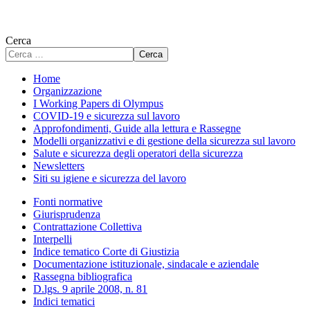
Cerca
Cerca
Home
Organizzazione
I Working Papers di Olympus
COVID-19 e sicurezza sul lavoro
Approfondimenti, Guide alla lettura e Rassegne
Modelli organizzativi e di gestione della sicurezza sul lavoro
Salute e sicurezza degli operatori della sicurezza
Newsletters
Siti su igiene e sicurezza del lavoro
Fonti normative
Giurisprudenza
Contrattazione Collettiva
Interpelli
Indice tematico Corte di Giustizia
Documentazione istituzionale, sindacale e aziendale
Rassegna bibliografica
D.lgs. 9 aprile 2008, n. 81
Indici tematici