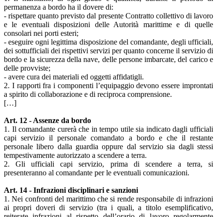
permanenza a bordo ha il dovere di:
- rispettare quanto previsto dal presente Contratto collettivo di lavoro
e le eventuali disposizioni delle Autorità marittime e di quelle
consolari nei porti esteri;
- eseguire ogni legittima disposizione del comandante, degli ufficiali,
dei sottufficiali dei rispettivi servizi per quanto concerne il servizio di
bordo e la sicurezza della nave, delle persone imbarcate, del carico e
delle provviste;
- avere cura dei materiali ed oggetti affidatigli.
2. I rapporti fra i componenti l’equipaggio devono essere improntati
a spirito di collaborazione e di reciproca comprensione.
[…]
Art. 12 - Assenze da bordo
1. Il comandante curerà che in tempo utile sia indicato dagli ufficiali
capi servizio il personale comandato a bordo e che il restante
personale libero dalla guardia oppure dal servizio sia dagli stessi
tempestivamente autorizzato a scendere a terra.
2. Gli ufficiali capi servizio, prima di scendere a terra, si
presenteranno al comandante per le eventuali comunicazioni.
Art. 14 - Infrazioni disciplinari e sanzioni
1. Nei confronti del marittimo che si rende responsabile di infrazioni
ai propri doveri di servizio (tra i quali, a titolo esemplificativo,
reiterate infrazioni al rispetto dell’orario di lavoro regolarmente