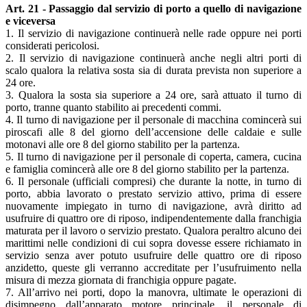
Art. 21 - Passaggio dal servizio di porto a quello di navigazione
e viceversa
1. Il servizio di navigazione continuerà nelle rade oppure nei porti
considerati pericolosi.
2. Il servizio di navigazione continuerà anche negli altri porti di
scalo qualora la relativa sosta sia di durata prevista non superiore a
24 ore.
3. Qualora la sosta sia superiore a 24 ore, sarà attuato il turno di
porto, tranne quanto stabilito ai precedenti commi.
4. Il turno di navigazione per il personale di macchina comincerà sui
piroscafi alle 8 del giorno dell’accensione delle caldaie e sulle
motonavi alle ore 8 del giorno stabilito per la partenza.
5. Il turno di navigazione per il personale di coperta, camera, cucina
e famiglia comincerà alle ore 8 del giorno stabilito per la partenza.
6. Il personale (ufficiali compresi) che durante la notte, in turno di
porto, abbia lavorato o prestato servizio attivo, prima di essere
nuovamente impiegato in turno di navigazione, avrà diritto ad
usufruire di quattro ore di riposo, indipendentemente dalla franchigia
maturata per il lavoro o servizio prestato. Qualora peraltro alcuno dei
marittimi nelle condizioni di cui sopra dovesse essere richiamato in
servizio senza aver potuto usufruire delle quattro ore di riposo
anzidetto, queste gli verranno accreditate per l’usufruimento nella
misura di mezza giornata di franchigia oppure pagate.
7. All’arrivo nei porti, dopo la manovra, ultimate le operazioni di
disimpegno dall’apparato motore principale, il personale di