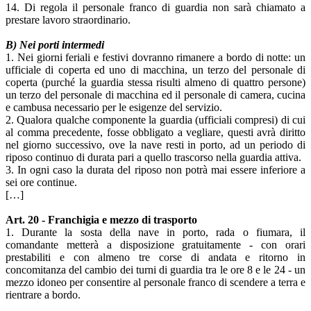
14. Di regola il personale franco di guardia non sarà chiamato a
prestare lavoro straordinario.
B) Nei porti intermedi
1. Nei giorni feriali e festivi dovranno rimanere a bordo di notte: un
ufficiale di coperta ed uno di macchina, un terzo del personale di
coperta (purché la guardia stessa risulti almeno di quattro persone)
un terzo del personale di macchina ed il personale di camera, cucina
e cambusa necessario per le esigenze del servizio.
2. Qualora qualche componente la guardia (ufficiali compresi) di cui
al comma precedente, fosse obbligato a vegliare, questi avrà diritto
nel giorno successivo, ove la nave resti in porto, ad un periodo di
riposo continuo di durata pari a quello trascorso nella guardia attiva.
3. In ogni caso la durata del riposo non potrà mai essere inferiore a
sei ore continue.
[…]
Art. 20 - Franchigia e mezzo di trasporto
1. Durante la sosta della nave in porto, rada o fiumara, il
comandante metterà a disposizione gratuitamente - con orari
prestabiliti e con almeno tre corse di andata e ritorno in
concomitanza del cambio dei turni di guardia tra le ore 8 e le 24 - un
mezzo idoneo per consentire al personale franco di scendere a terra e
rientrare a bordo.