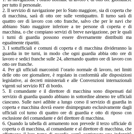
per tutto il personale.
2. Il servizio di navigazione per lo Stato maggiore, sia di coperta che
di macchina, sarà di otto ore sulle ventiquattro. Il turno sarà di
quattro ore di lavoro con otto franche, salvo che per le navi che
abbiano Stato maggiore inferiore a tre persone di coperta e di
macchina, o che compiano servizi di breve navigazione, per le quali
i turni di guardia possono essere diversamente distribuiti ma
egualmente ripartiti.
3. I sottufficiali e comuni di coperta e di macchina divideranno la
guardia in tre turni, in modo che ogni guardia abbia otto ore di
lavoro e sedici franche sulle 24, alternando quattro ore di lavoro con
otto ore franche.
4. Per gli ufficiali marconisti l’orario normale di lavoro, nei limiti
delle otto ore giornaliere, è regolato in conformità alle disposizioni
legislative, ai decreti ministeriali e alle Convenzioni internazionali
vigenti sul servizio RT di bordo.
5. Il comandante e il direttore di macchina sono dispensati dal
servizio di guardia quando abbiano in sottordine almeno tre ufficiali
ciascuno. Sulle navi adibite a lungo corso il servizio di guardia in
coperta e macchina dovrà essere disimpegnato esclusivamente dagli
ufficiali col turno di quattro ore di guardia e otto di riposo con
esclusione del comandante e del direttore di macchina.
6. Quando la tabella di armamento non prevede il terzo ufficiale di
coperta o di macchina, al comandante e al direttore di macchina, che