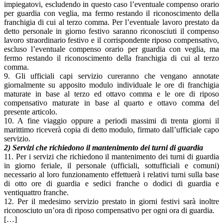
impiegatovi, escludendo in questo caso l’eventuale compenso orario
per guardia con veglia, ma fermo restando il riconoscimento della
franchigia di cui al terzo comma. Per l’eventuale lavoro prestato da
detto personale in giorno festivo saranno riconosciuti il compenso
lavoro straordinario festivo e il corrispondente riposo compensativo,
escluso l’eventuale compenso orario per guardia con veglia, ma
fermo restando il riconoscimento della franchigia di cui al terzo
comma.
9. Gli ufficiali capi servizio cureranno che vengano annotate
giornalmente su apposito modulo individuale le ore di franchigia
maturate in base al terzo ed ottavo comma e le ore di riposo
compensativo maturate in base al quarto e ottavo comma del
presente articolo.
10. A fine viaggio oppure a periodi massimi di trenta giorni il
marittimo riceverà copia di detto modulo, firmato dall’ufficiale capo
servizio.
2) Servizi che richiedono il mantenimento dei turni di guardia
11. Per i servizi che richiedono il mantenimento dei turni di guardia
in giorno feriale, il personale (ufficiali, sottufficiali e comuni)
necessario al loro funzionamento effettuerà i relativi turni sulla base
di otto ore di guardia e sedici franche o dodici di guardia e
ventiquattro franche.
12. Per il medesimo servizio prestato in giorni festivi sarà inoltre
riconosciuto un’ora di riposo compensativo per ogni ora di guardia.
[…]