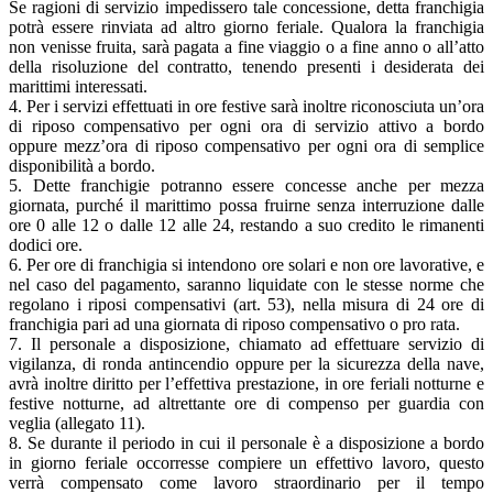
Se ragioni di servizio impedissero tale concessione, detta franchigia
potrà essere rinviata ad altro giorno feriale. Qualora la franchigia
non venisse fruita, sarà pagata a fine viaggio o a fine anno o all’atto
della risoluzione del contratto, tenendo presenti i desiderata dei
marittimi interessati.
4. Per i servizi effettuati in ore festive sarà inoltre riconosciuta un’ora
di riposo compensativo per ogni ora di servizio attivo a bordo
oppure mezz’ora di riposo compensativo per ogni ora di semplice
disponibilità a bordo.
5. Dette franchigie potranno essere concesse anche per mezza
giornata, purché il marittimo possa fruirne senza interruzione dalle
ore 0 alle 12 o dalle 12 alle 24, restando a suo credito le rimanenti
dodici ore.
6. Per ore di franchigia si intendono ore solari e non ore lavorative, e
nel caso del pagamento, saranno liquidate con le stesse norme che
regolano i riposi compensativi (art. 53), nella misura di 24 ore di
franchigia pari ad una giornata di riposo compensativo o pro rata.
7. Il personale a disposizione, chiamato ad effettuare servizio di
vigilanza, di ronda antincendio oppure per la sicurezza della nave,
avrà inoltre diritto per l’effettiva prestazione, in ore feriali notturne e
festive notturne, ad altrettante ore di compenso per guardia con
veglia (allegato 11).
8. Se durante il periodo in cui il personale è a disposizione a bordo
in giorno feriale occorresse compiere un effettivo lavoro, questo
verrà compensato come lavoro straordinario per il tempo