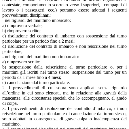
contestate, comportamento scorretto verso i superiori, i compagni di
lavoro o i passeggeri, ecc.) potranno essere adottati i seguenti
provvedimenti disciplinari:
- nei riguardi del marittimo imbarcato:
a) rimprovero verbale;
b) rimprovero scritto;
c) risoluzione del contratto di imbarco con sospensione dal turno
particolare per un periodo fino a 2 mesi;
d) risoluzione del contratto di imbarco e non reiscrizione nel turno
particolare;
- nei riguardi del marittimo non imbarcato:
a) rimprovero scritto;
b) sospensione dalla reiscrizione al turno particolare o, per i
marittimi già iscritti nel turno stesso, sospensione dal turno per un
periodo da 1 mese fino a 4 mesi;
c) cancellazione dal turno particolare.
2. I provvedimenti di cui sopra sono applicati senza riguardo
all’ordine in cui sono elencati, ma in relazione alla gravità della
mancanza, alle circostanze speciali che lo accompagnano, al grado
di colpa.
3. I provvedimenti di risoluzione del contratto d’imbarco, di non
reiscrizione nel turno particolare e di cancellazione dal turno stesso,
sono adottati in conseguenza di grave colpa o inadempienza del
marittimo.