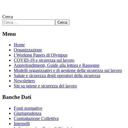
Cerca
Cerca
Menu
Home
Organizzazione
I Working Papers di Olympus
COVID-19 e sicurezza sul lavoro
Approfondimenti, Guide alla lettura e Rassegne
Modelli organizzativi e di gestione della sicurezza sul lavoro
Salute e sicurezza degli operatori della sicurezza
Newsletters
Siti su igiene e sicurezza del lavoro
Banche Dati
Fonti normative
Giurisprudenza
Contrattazione Collettiva
Interpelli