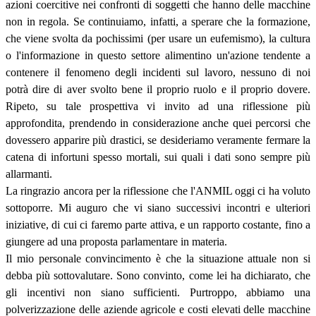
azioni coercitive nei confronti di soggetti che hanno delle macchine
non in regola. Se continuiamo, infatti, a sperare che la formazione,
che viene svolta da pochissimi (per usare un eufemismo), la cultura
o l'informazione in questo settore alimentino un'azione tendente a
contenere il fenomeno degli incidenti sul lavoro, nessuno di noi
potrà dire di aver svolto bene il proprio ruolo e il proprio dovere.
Ripeto, su tale prospettiva vi invito ad una riflessione più
approfondita, prendendo in considerazione anche quei percorsi che
dovessero apparire più drastici, se desideriamo veramente fermare la
catena di infortuni spesso mortali, sui quali i dati sono sempre più
allarmanti.
La ringrazio ancora per la riflessione che l'ANMIL oggi ci ha voluto
sottoporre. Mi auguro che vi siano successivi incontri e ulteriori
iniziative, di cui ci faremo parte attiva, e un rapporto costante, fino a
giungere ad una proposta parlamentare in materia.
Il mio personale convincimento è che la situazione attuale non si
debba più sottovalutare. Sono convinto, come lei ha dichiarato, che
gli incentivi non siano sufficienti. Purtroppo, abbiamo una
polverizzazione delle aziende agricole e costi elevati delle macchine