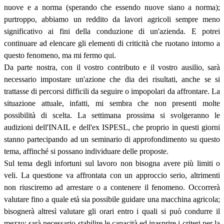
nuove e a norma (sperando che essendo nuove siano a norma);
purtroppo, abbiamo un reddito da lavori agricoli sempre meno
significativo ai fini della conduzione di un'azienda. E potrei
continuare ad elencare gli elementi di criticità che ruotano intorno a
questo fenomeno, ma mi fermo qui.
Da parte nostra, con il vostro contributo e il vostro ausilio, sarà
necessario impostare un'azione che dia dei risultati, anche se si
trattasse di percorsi difficili da seguire o impopolari da affrontare. La
situazione attuale, infatti, mi sembra che non presenti molte
possibilità di scelta. La settimana prossima si svolgeranno le
audizioni dell'INAIL e dell'ex ISPESL, che proprio in questi giorni
stanno partecipando ad un seminario di approfondimento su questo
tema, affinché si possano individuare delle proposte.
Sul tema degli infortuni sul lavoro non bisogna avere più limiti o
veli. La questione va affrontata con un approccio serio, altrimenti
non riusciremo ad arrestare o a contenere il fenomeno. Occorrerà
valutare fino a quale età sia possibile guidare una macchina agricola;
bisognerà altresì valutare gli orari entro i quali si può condurre il
mezzo; sarà necessario stabilire le capacità ed inasprire i criteri per la