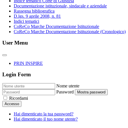
Indice tematico Corte di Giustizia
Documentazione istituzionale, sindacale e aziendale
Rassegna bibliografica
D.lgs. 9 aprile 2008, n. 81
Indici tematici
CoReCo Marche Documentazione Istituzionale
CoReCo Marche Documentazione Istituzionale (Cronologico)
User Menu
PRIN INSPIRE
Login Form
Nome utente
Password
Mostra password
Ricordami
Accesso
Hai dimenticato la tua password?
Hai dimenticato il tuo nome utente?