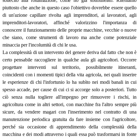
sollecito alla rottamazione, come ho già sottolineato. Riteniamo
piuttosto che anche in questo caso l'obiettivo dovrebbe essere quello
di un'azione capillare rivolta agli imprenditori, ai lavoratori, agli
imprenditori-lavoratori, affinché valorizzino l'importanza di
conoscere il funzionamento delle proprie macchine, vecchie o nuove
che siano, come strumenti di lavoro ma anche come potenziale
minaccia per l'incolumità di chi le usa.
La complessità di un intervento del genere deriva dal fatto che non è
certo pensabile raccogliere in qualche aula gli agricoltori. Occorre
progettare interventi sul territorio, possibilmente itineranti,
coincidenti con i momenti tipici della vita agricola, nei quali inserire
le esperienze di chi l'infortunio lo ha subìto nei modi banali in cui
spesso accade, per cause di cui ci si accorge solo a posteriori. Tutto
ciò senza nulla togliere all'impegno per rimuovere i rischi, in
agricoltura come in altri settori, con macchine fra l'altro sempre più
sicure, da vendere magari con l'inserimento nel contratto di una
manutenzione periodica gratuita da fare insieme con l'agricoltore,
perché sia occasione di apprendimento della complessità della
macchina e dei modi attraverso i quali essa può trasformarsi in fonte