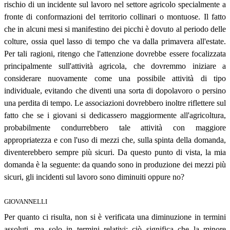
rischio di un incidente sul lavoro nel settore agricolo specialmente a
fronte di conformazioni del territorio collinari o montuose. Il fatto
che in alcuni mesi si manifestino dei picchi è dovuto al periodo delle
colture, ossia quel lasso di tempo che va dalla primavera all'estate.
Per tali ragioni, ritengo che l'attenzione dovrebbe essere focalizzata
principalmente sull'attività agricola, che dovremmo iniziare a
considerare nuovamente come una possibile attività di tipo
individuale, evitando che diventi una sorta di dopolavoro o persino
una perdita di tempo. Le associazioni dovrebbero inoltre riflettere sul
fatto che se i giovani si dedicassero maggiormente all'agricoltura,
probabilmente condurrebbero tale attività con maggiore
appropriatezza e con l'uso di mezzi che, sulla spinta della domanda,
diventerebbero sempre più sicuri. Da questo punto di vista, la mia
domanda è la seguente: da quando sono in produzione dei mezzi più
sicuri, gli incidenti sul lavoro sono diminuiti oppure no?
GIOVANNELLI
Per quanto ci risulta, non si è verificata una diminuzione in termini
assoluti, ma solo in termini relativi: ciò significa che la minore