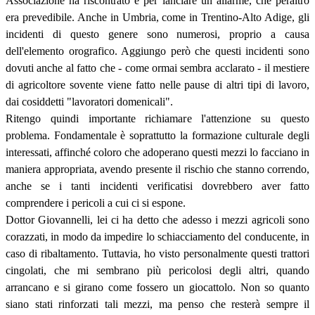
Associazione ha riscontrato e per lanciare un allarme, che peraltro
era prevedibile. Anche in Umbria, come in Trentino-Alto Adige, gli
incidenti di questo genere sono numerosi, proprio a causa
dell'elemento orografico. Aggiungo però che questi incidenti sono
dovuti anche al fatto che - come ormai sembra acclarato - il mestiere
di agricoltore sovente viene fatto nelle pause di altri tipi di lavoro,
dai cosiddetti "lavoratori domenicali".
Ritengo quindi importante richiamare l'attenzione su questo
problema. Fondamentale è soprattutto la formazione culturale degli
interessati, affinché coloro che adoperano questi mezzi lo facciano in
maniera appropriata, avendo presente il rischio che stanno correndo,
anche se i tanti incidenti verificatisi dovrebbero aver fatto
comprendere i pericoli a cui ci si espone.
Dottor Giovannelli, lei ci ha detto che adesso i mezzi agricoli sono
corazzati, in modo da impedire lo schiacciamento del conducente, in
caso di ribaltamento. Tuttavia, ho visto personalmente questi trattori
cingolati, che mi sembrano più pericolosi degli altri, quando
arrancano e si girano come fossero un giocattolo. Non so quanto
siano stati rinforzati tali mezzi, ma penso che resterà sempre il