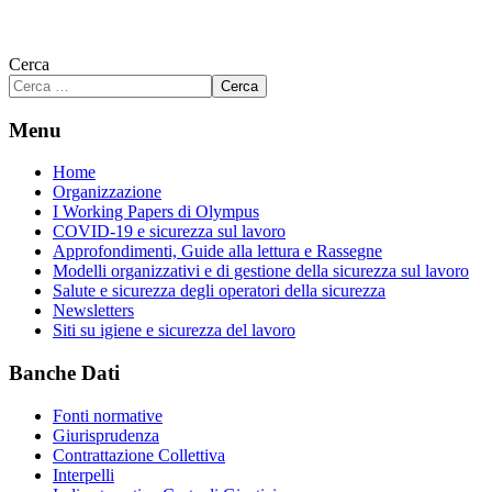
Cerca
Cerca
Menu
Home
Organizzazione
I Working Papers di Olympus
COVID-19 e sicurezza sul lavoro
Approfondimenti, Guide alla lettura e Rassegne
Modelli organizzativi e di gestione della sicurezza sul lavoro
Salute e sicurezza degli operatori della sicurezza
Newsletters
Siti su igiene e sicurezza del lavoro
Banche Dati
Fonti normative
Giurisprudenza
Contrattazione Collettiva
Interpelli