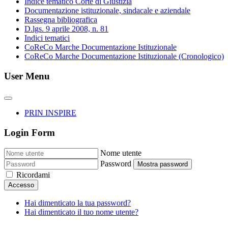
Indice tematico Corte di Giustizia
Documentazione istituzionale, sindacale e aziendale
Rassegna bibliografica
D.lgs. 9 aprile 2008, n. 81
Indici tematici
CoReCo Marche Documentazione Istituzionale
CoReCo Marche Documentazione Istituzionale (Cronologico)
User Menu
PRIN INSPIRE
Login Form
Nome utente
Password
Mostra password
Ricordami
Accesso
Hai dimenticato la tua password?
Hai dimenticato il tuo nome utente?