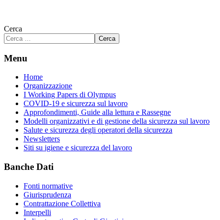
Cerca
Cerca
Menu
Home
Organizzazione
I Working Papers di Olympus
COVID-19 e sicurezza sul lavoro
Approfondimenti, Guide alla lettura e Rassegne
Modelli organizzativi e di gestione della sicurezza sul lavoro
Salute e sicurezza degli operatori della sicurezza
Newsletters
Siti su igiene e sicurezza del lavoro
Banche Dati
Fonti normative
Giurisprudenza
Contrattazione Collettiva
Interpelli