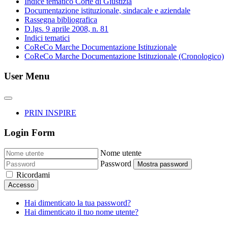
Indice tematico Corte di Giustizia
Documentazione istituzionale, sindacale e aziendale
Rassegna bibliografica
D.lgs. 9 aprile 2008, n. 81
Indici tematici
CoReCo Marche Documentazione Istituzionale
CoReCo Marche Documentazione Istituzionale (Cronologico)
User Menu
PRIN INSPIRE
Login Form
Nome utente
Password
Mostra password
Ricordami
Accesso
Hai dimenticato la tua password?
Hai dimenticato il tuo nome utente?