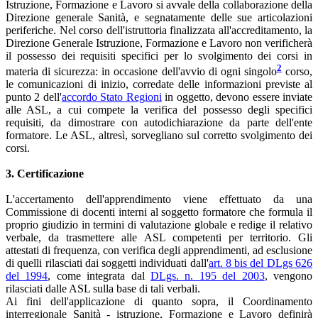
Istruzione, Formazione e Lavoro si avvale della collaborazione della
Direzione generale Sanità, e segnatamente delle sue articolazioni
periferiche. Nel corso dell'istruttoria finalizzata all'accreditamento, la
Direzione Generale Istruzione, Formazione e Lavoro non verificherà
il possesso dei requisiti specifici per lo svolgimento dei corsi in
2
materia di sicurezza: in occasione dell'avvio di ogni singolo
corso,
le comunicazioni di inizio, corredate delle informazioni previste al
punto 2 dell'
accordo Stato Regioni
in oggetto, devono essere inviate
alle ASL, a cui compete la verifica del possesso degli specifici
requisiti, da dimostrare con autodichiarazione da parte dell'ente
formatore. Le ASL, altresì, sorvegliano sul corretto svolgimento dei
corsi.
3. Certificazione
L'accertamento dell'apprendimento viene effettuato da una
Commissione di docenti interni al soggetto formatore che formula il
proprio giudizio in termini di valutazione globale e redige il relativo
verbale, da trasmettere alle ASL competenti per territorio. Gli
attestati di frequenza, con verifica degli apprendimenti, ad esclusione
di quelli rilasciati dai soggetti individuati dall'
art. 8 bis del DLgs 626
del 1994
, come integrata dal
DLgs. n. 195 del 2003
, vengono
rilasciati dalle ASL sulla base di tali verbali.
Ai fini dell'applicazione di quanto sopra, il Coordinamento
interregionale Sanità - istruzione, Formazione e Lavoro definirà