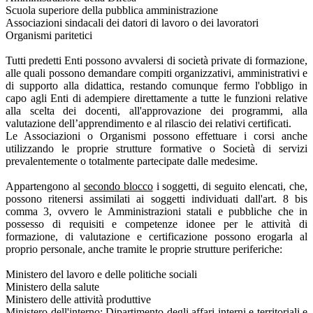
Scuola superiore della pubblica amministrazione
Associazioni sindacali dei datori di lavoro o dei lavoratori
Organismi paritetici
Tutti predetti Enti possono avvalersi di società private di formazione,
alle quali possono demandare compiti organizzativi, amministrativi e
di supporto alla didattica, restando comunque fermo l'obbligo in
capo agli Enti di adempiere direttamente a tutte le funzioni relative
alla scelta dei docenti, all'approvazione dei programmi, alla
valutazione dell’apprendimento e al rilascio dei relativi certificati.
Le Associazioni o Organismi possono effettuare i corsi anche
utilizzando le proprie strutture formative o Società di servizi
prevalentemente o totalmente partecipate dalle medesime.
Appartengono al
secondo blocco
i soggetti, di seguito elencati, che,
possono ritenersi assimilati ai soggetti individuati dall'art. 8 bis
comma 3, ovvero le Amministrazioni statali e pubbliche che in
possesso di requisiti e competenze idonee per le attività di
formazione, di valutazione e certificazione possono erogarla al
proprio personale, anche tramite le proprie strutture periferiche:
Ministero del lavoro e delle politiche sociali
Ministero della salute
Ministero delle attività produttive
Ministero dell'interno: Dipartimento degli affari interni e territoriali e