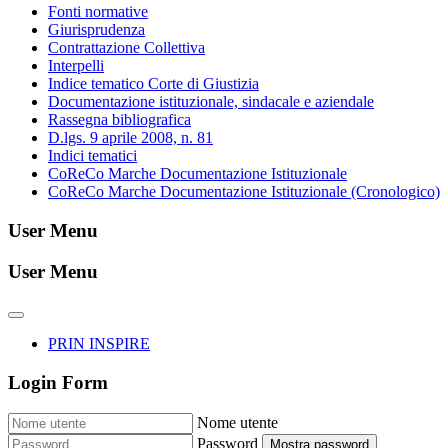
Fonti normative
Giurisprudenza
Contrattazione Collettiva
Interpelli
Indice tematico Corte di Giustizia
Documentazione istituzionale, sindacale e aziendale
Rassegna bibliografica
D.lgs. 9 aprile 2008, n. 81
Indici tematici
CoReCo Marche Documentazione Istituzionale
CoReCo Marche Documentazione Istituzionale (Cronologico)
User Menu
User Menu
PRIN INSPIRE
Login Form
Nome utente
Password
Mostra password