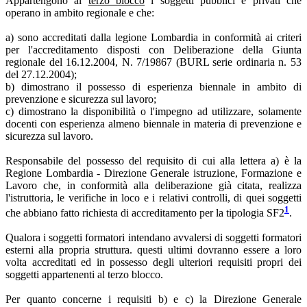
Appartengono al
terzo blocco
i soggetti pubblici e privati che
operano in ambito regionale e che:
a) sono accreditati dalla legione Lombardia in conformità ai criteri
per l'accreditamento disposti con Deliberazione della Giunta
regionale del 16.12.2004, N. 7/19867 (BURL serie ordinaria n. 53
del 27.12.2004);
b) dimostrano il possesso di esperienza biennale in ambito di
prevenzione e sicurezza sul lavoro;
c) dimostrano la disponibilità o l'impegno ad utilizzare, solamente
docenti con esperienza almeno biennale in materia di prevenzione e
sicurezza sul lavoro.
Responsabile del possesso del requisito di cui alla lettera a) è la
Regione Lombardia - Direzione Generale istruzione, Formazione e
Lavoro che, in conformità alla deliberazione già citata, realizza
l'istruttoria, le verifiche in loco e i relativi controlli, di quei soggetti
1
che abbiano fatto richiesta di accreditamento per la tipologia SF2
.
Qualora i soggetti formatori intendano avvalersi di soggetti formatori
esterni alla propria struttura. questi ultimi dovranno essere a loro
volta accreditati ed in possesso degli ulteriori requisiti propri dei
soggetti appartenenti al terzo blocco.
Per quanto concerne i requisiti b) e c) la Direzione Generale