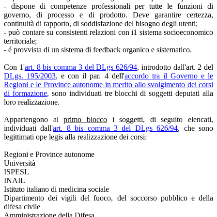
- dispone di competenze professionali per tutte le funzioni di
governo, di processo e di prodotto. Deve garantire certezza,
continuità di rapporto, di soddisfazione del bisogno degli utenti;
- può contare su consistenti relazioni con i1 sistema socioeconomico
territoriale;
- é provvista di un sistema di feedback organico e sistematico.
Con 1'
art. 8 bis comma 3 del DLgs 626/94
, introdotto dall'art. 2 del
DLgs. 195/2003
, e con il par. 4 dell'
accordo tra il Governo e le
Regioni e le Province autonome in merito allo svolgimento dei corsi
di formazione
, sono individuati tre blocchi di soggetti deputati alla
loro realizzazione.
Appartengono al
primo blocco
i soggetti, di seguito elencati,
individuati dall'
art. 8 bis comma 3 del DLgs 626/94
, che sono
legittimati ope legis alla realizzazione dei corsi:
Regioni e Province autonome
Università
ISPESL
INAIL
Istituto italiano di medicina sociale
Dipartimento dei vigili del fuoco, del soccorso pubblico e della
difesa civile
Amministrazione della Difesa