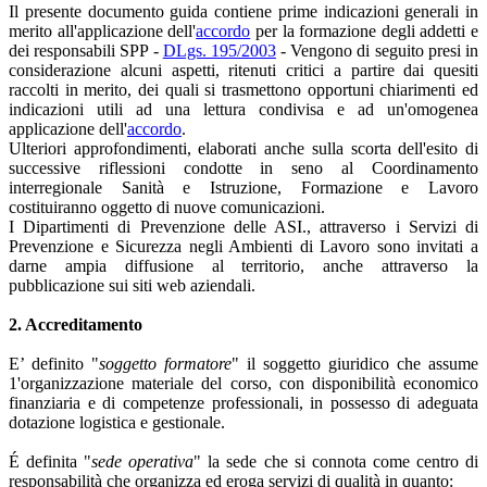
Il presente documento guida contiene prime indicazioni generali in
merito all'applicazione dell'
accordo
per la formazione degli addetti e
dei responsabili SPP -
DLgs. 195/2003
- Vengono di seguito presi in
considerazione alcuni aspetti, ritenuti critici a partire dai quesiti
raccolti in merito, dei quali si trasmettono opportuni chiarimenti ed
indicazioni utili ad una lettura condivisa e ad un'omogenea
applicazione dell'
accordo
.
Ulteriori approfondimenti, elaborati anche sulla scorta dell'esito di
successive riflessioni condotte in seno al Coordinamento
interregionale Sanità e Istruzione, Formazione e Lavoro
costituiranno oggetto di nuove comunicazioni.
I Dipartimenti di Prevenzione delle ASI., attraverso i Servizi di
Prevenzione e Sicurezza negli Ambienti di Lavoro sono invitati a
darne ampia diffusione al territorio, anche attraverso la
pubblicazione sui siti web aziendali.
2. Accreditamento
E’ definito "
soggetto formatore
" il soggetto giuridico che assume
1'organizzazione materiale del corso, con disponibilità economico
finanziaria e di competenze professionali, in possesso di adeguata
dotazione logistica e gestionale.
É definita "
sede operativa
" la sede che si connota come centro di
responsabilità che organizza ed eroga servizi di qualità in quanto: