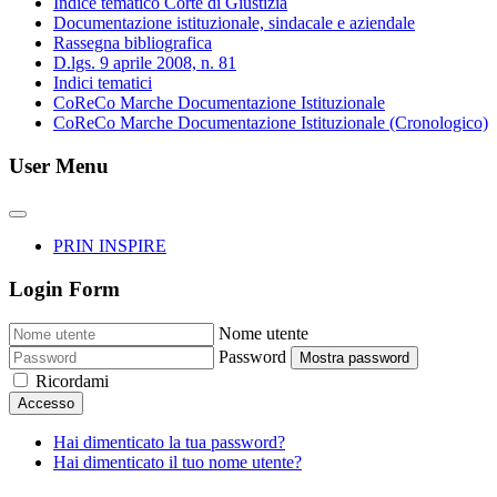
Indice tematico Corte di Giustizia
Documentazione istituzionale, sindacale e aziendale
Rassegna bibliografica
D.lgs. 9 aprile 2008, n. 81
Indici tematici
CoReCo Marche Documentazione Istituzionale
CoReCo Marche Documentazione Istituzionale (Cronologico)
User Menu
PRIN INSPIRE
Login Form
Nome utente
Password
Mostra password
Ricordami
Accesso
Hai dimenticato la tua password?
Hai dimenticato il tuo nome utente?