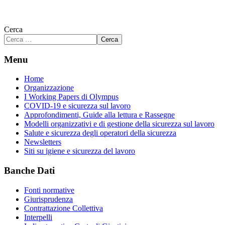
Cerca
Cerca
Menu
Home
Organizzazione
I Working Papers di Olympus
COVID-19 e sicurezza sul lavoro
Approfondimenti, Guide alla lettura e Rassegne
Modelli organizzativi e di gestione della sicurezza sul lavoro
Salute e sicurezza degli operatori della sicurezza
Newsletters
Siti su igiene e sicurezza del lavoro
Banche Dati
Fonti normative
Giurisprudenza
Contrattazione Collettiva
Interpelli