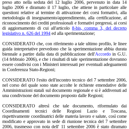
preso atto nella seduta del 12 luglio 2006, pervenuto in data 14
luglio 2006 e diramato il 17 luglio, che attiene in particolare alle
questioni relative al termine di attivazione dei corsi formativi, alla
metodologia di insegnamento/apprendimento, alla certificazione, al
riconoscimento dei crediti professionali e formativi pregressi, ai corsi
di aggiornamento di cui all'articolo
8-bis, comma 3, del decreto
legislativo n. 626 del 1994
ed alla sperimentazione;
CONSIDERATO che, con riferimento a tale ultimo profilo, le linee
guida interpretative prevedono che la sperimentazione abbia durata
biennale a partire dalla data di pubblicazione dell'
Accordo
in G.U.
(14 febbraio 2006), e che i risultati di tale sperimentazione dovranno
essere condivisi con i Ministeri interessati per eventuali adeguamenti
in Conferenza Stato-Regioni;
CONSIDERATO l'esito dell'incontro tecnico del 7 settembre 2006,
nel corso del quale sono state accolte le richieste emendative delle
Amministrazioni statali sul documento regionale e si è addivenuti ad
una condivisone del documento proposto dalle Regioni;
CONSIDERATO altresì che tale documento, riformulato dai
Coordinamenti tecnici delle Regioni Lazio e Toscana,
rispettivamente coordinatrici delle materia lavoro e salute, così come
modificato e approvato in sede di riunione tecnica del 7 settembre
2006, trasmesso con nota dell' 11 settembre 2006 è stato diramato