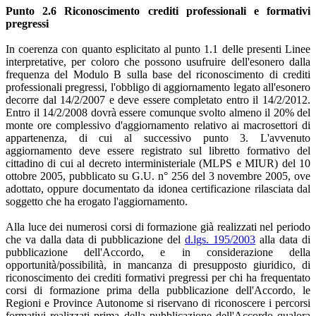
Punto 2.6 Riconoscimento crediti professionali e formativi
pregressi
In coerenza con quanto esplicitato al punto 1.1 delle presenti Linee
interpretative, per coloro che possono usufruire dell'esonero dalla
frequenza del Modulo B sulla base del riconoscimento di crediti
professionali pregressi, l'obbligo di aggiornamento legato all'esonero
decorre dal 14/2/2007 e deve essere completato entro il 14/2/2012.
Entro il 14/2/2008 dovrà essere comunque svolto almeno il 20% del
monte ore complessivo d'aggiornamento relativo ai macrosettori di
appartenenza, di cui al successivo punto 3. L'avvenuto
aggiornamento deve essere registrato sul libretto formativo del
cittadino di cui al decreto interministeriale (MLPS e MIUR) del 10
ottobre 2005, pubblicato su G.U. n° 256 del 3 novembre 2005, ove
adottato, oppure documentato da idonea certificazione rilasciata dal
soggetto che ha erogato l'aggiornamento.
Alla luce dei numerosi corsi di formazione già realizzati nel periodo
che va dalla data di pubblicazione del
d.lgs. 195/2003
alla data di
pubblicazione dell'Accordo, e in considerazione della
opportunità/possibilità, in mancanza di presupposto giuridico, di
riconoscimento dei crediti formativi pregressi per chi ha frequentato
corsi di formazione prima della pubblicazione dell'Accordo, le
Regioni e Province Autonome si riservano di riconoscere i percorsi
formativi realizzati prima della pubblicazione dell'Accordo qualora