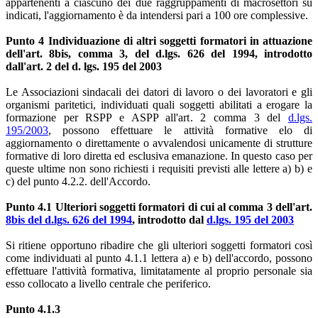
appartenenti a ciascuno dei due raggruppamenti di macrosettori su
indicati, l'aggiornamento è da intendersi pari a 100 ore complessive.
Punto 4 Individuazione di altri soggetti formatori in attuazione
dell'art. 8bis, comma 3, del d.lgs. 626 del 1994, introdotto
dall'art. 2 del d. lgs. 195 del 2003
Le Associazioni sindacali dei datori di lavoro o dei lavoratori e gli
organismi paritetici, individuati quali soggetti abilitati a erogare la
formazione per RSPP e ASPP all'art. 2 comma 3 del
d.lgs.
195/2003
, possono effettuare le attività formative elo di
aggiornamento o direttamente o avvalendosi unicamente di strutture
formative di loro diretta ed esclusiva emanazione. In questo caso per
queste ultime non sono richiesti i requisiti previsti alle lettere a) b) e
c) del punto 4.2.2. dell'Accordo.
Punto 4.1 Ulteriori soggetti formatori di cui al comma 3 dell'art.
8bis del d.lgs. 626 del 1994
, introdotto dal
d.lgs. 195 del 2003
Si ritiene opportuno ribadire che gli ulteriori soggetti formatori così
come individuati al punto 4.1.1 lettera a) e b) dell'accordo, possono
effettuare l'attività formativa, limitatamente al proprio personale sia
esso collocato a livello centrale che periferico.
Punto 4.1.3