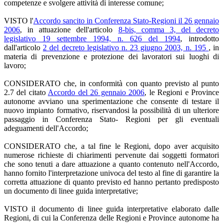
competenze e svolgere attività di interesse comune;
VISTO l'
Accordo sancito in Conferenza Stato-Regioni il 26 gennaio
2006
, in attuazione dell'articolo
8-bis, comma 3, del decreto
legislativo 19 settembre 1994, n. 626 del 1994
, introdotto
dall'articolo
2 del decreto legislativo n. 23 giugno 2003, n. 195
, in
materia di prevenzione e protezione dei lavoratori sui luoghi di
lavoro;
CONSIDERATO che, in conformità con quanto previsto al punto
2.7 del citato
Accordo del 26 gennaio 2006
, le Regioni e Province
autonome avviano una sperimentazione che consente di testare il
nuovo impianto formativo, riservandosi la possibilità di un ulteriore
passaggio in Conferenza Stato- Regioni per gli eventuali
adeguamenti dell'Accordo;
CONSIDERATO che, a tal fine le Regioni, dopo aver acquisito
numerose richieste di chiarimenti pervenute dai soggetti formatori
che sono tenuti a dare attuazione a quanto contenuto nell'Accordo,
hanno fornito l'interpretazione univoca del testo al fine di garantire la
corretta attuazione di quanto previsto ed hanno pertanto predisposto
un documento di linee guida interpretative;
VISTO il documento di linee guida interpretative elaborato dalle
Regioni, di cui la Conferenza delle Regioni e Province autonome ha