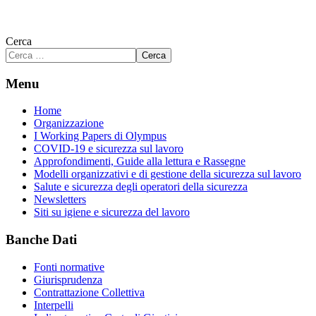
Cerca
Cerca
Menu
Home
Organizzazione
I Working Papers di Olympus
COVID-19 e sicurezza sul lavoro
Approfondimenti, Guide alla lettura e Rassegne
Modelli organizzativi e di gestione della sicurezza sul lavoro
Salute e sicurezza degli operatori della sicurezza
Newsletters
Siti su igiene e sicurezza del lavoro
Banche Dati
Fonti normative
Giurisprudenza
Contrattazione Collettiva
Interpelli