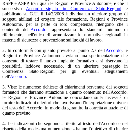
RSPP e ASPP, tra i quali le Regioni e Province Autonome, e che il
successivo
Accordo siglato in Conferenza Stato-Regioni
e
pubblicato su G.U. il 14/2/2006 individua un ulteriore gruppo di
soggetti abilitati ad erogare tale formazione, Regioni e Province
Autonome, per la parte di loro competenza, ritengono che i
contenuti dell'
Accordo
rappresentano lo standard minimo di
riferimento, nell'ottica di armonizzare le normative regionali in
materia di sicurezza e prevenzione sui luoghi di lavoro.
2. In conformità con quanto previsto al punto 2.7 dell'
Accordo
, le
Regioni e Province Autonome avviano una sperimentazione che
consente di testare il nuovo impianto formativo e si riservano la
possibilità, laddove necessario, di un ulteriore passaggio in
Conferenza Stato-Regioni per gli eventuali adeguamenti
dell'
Accordo
.
3. Viste le numerose richieste di chiarimenti pervenute dai soggetti
formatori che daranno attuazione a quanto contenuto nell'Accordo,
le Regioni e Province Autonome concordano sulla necessità di
fornire indicazioni ulteriori che favoriscano l'interpretazione univoca
del testo dell'Accordo, in modo da garantire la corretta attuazione di
quanto previsto.
4. Le indicazioni che seguono - riferite al testo dell'Accordo e nel
rispetto della medesima numerazione - hanno l'obiettivo di chiarire