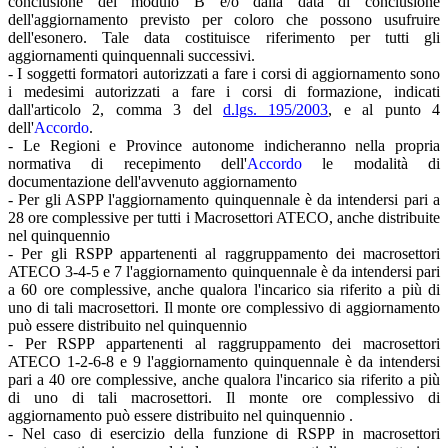
conclusione del modulo B e/o dalla data di conclusione
dell'aggiornamento previsto per coloro che possono usufruire
dell'esonero. Tale data costituisce riferimento per tutti gli
aggiornamenti quinquennali successivi.
- I soggetti formatori autorizzati a fare i corsi di aggiornamento sono
i medesimi autorizzati a fare i corsi di formazione, indicati
dall'articolo 2, comma 3 del
d.lgs. 195/2003
, e al punto 4
dell'
A
ccordo
.
- Le Regioni e Province autonome indicheranno nella propria
normativa di recepimento dell'
A
ccordo
le modalità di
documentazione dell'avvenuto aggiornamento
- Per gli ASPP l'aggiornamento quinquennale è da intendersi pari a
28 ore complessive per tutti i Macrosettori ATECO, anche distribuite
nel quinquennio
- Per gli RSPP appartenenti al raggruppamento dei macrosettori
ATECO 3-4-5 e 7 l'aggiornamento quinquennale è da intendersi pari
a 60 ore complessive, anche qualora l'incarico sia riferito a più di
uno di tali macrosettori. Il monte ore complessivo di aggiornamento
può essere distribuito nel quinquennio
- Per RSPP appartenenti al raggruppamento dei macrosettori
ATECO 1-2-6-8 e 9 l'aggiornamento quinquennale è da intendersi
pari a 40 ore complessive, anche qualora l'incarico sia riferito a più
di uno di tali macrosettori. Il monte ore complessivo di
aggiornamento può essere distribuito nel quinquennio .
- Nel caso di esercizio della funzione di RSPP in macrosettori