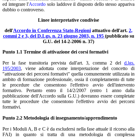
ed integrare l'
Accordo
solo laddove il disposto dello stesso appariva
dubbio o controverso.
Linee interpretative condivise
dell'
Accordo in Conferenza Stato-Regioni
attuativo dell'art.
2,
commi 2 e 3, del D.Lgs. n. 23 giugno 2003, n. 195
(pubblicato su
G.U. del 14-2-2006 n. 37)
Punto 1.1 Termine di attivazione dei corsi formativi
Per la fase transitoria prevista dall'art. 3, comma 2 del
d.lgs.
195/2003
, viene adottata come interpretazione del concetto di
"attivazione dei percorsi formativi" quella comunemente utilizzata in
ambito di formazione professionale, ossia il completamento di tutte
le procedure che consentono l'effettivo avvio dell'intervento
formativo. Pertanto entro il 14/2/2007 (entro 1 anno dalla
pubblicazione dell'Accordo sulla G.U.) dovranno essere completate
tutte le procedure che consentono l'effettivo avvio dei percorsi
formativi.
Punto 2.2 Metodologia di insegnamento/apprendimento
Per i Moduli A, B e C è da escludersi nella fase attuale il ricorso alla
FAI) in quanto si tratta di una metodologia di complessa