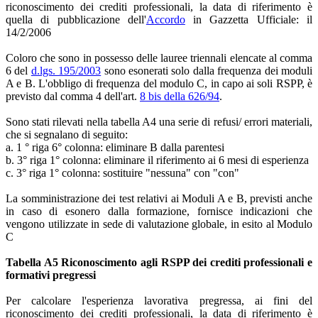
riconoscimento dei crediti professionali, la data di riferimento è
quella di pubblicazione dell'
A
ccordo
in Gazzetta Ufficiale: il
14/2/2006
Coloro che sono in possesso delle lauree triennali elencate al comma
6 del
d.lgs. 195/2003
sono esonerati solo dalla frequenza dei moduli
A e B. L'obbligo di frequenza del modulo C, in capo ai soli RSPP, è
previsto dal comma 4 dell'art.
8 bis della 626/94
.
Sono stati rilevati nella tabella A4 una serie di refusi/ errori materiali,
che si segnalano di seguito:
a. 1 ° riga 6° colonna: eliminare B dalla parentesi
b. 3° riga 1° colonna: eliminare il riferimento ai 6 mesi di esperienza
c. 3° riga 1° colonna: sostituire "nessuna" con "con"
La somministrazione dei test relativi ai Moduli A e B, previsti anche
in caso di esonero dalla formazione, fornisce indicazioni che
vengono utilizzate in sede di valutazione globale, in esito al Modulo
C
Tabella A5 Riconoscimento agli RSPP dei crediti professionali e
formativi pregressi
Per calcolare l'esperienza lavorativa pregressa, ai fini del
riconoscimento dei crediti professionali, la data di riferimento è