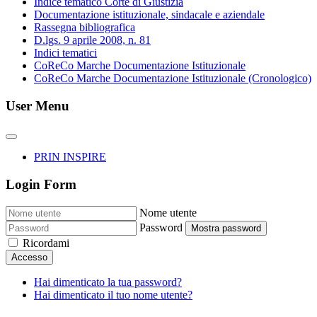
Indice tematico Corte di Giustizia
Documentazione istituzionale, sindacale e aziendale
Rassegna bibliografica
D.lgs. 9 aprile 2008, n. 81
Indici tematici
CoReCo Marche Documentazione Istituzionale
CoReCo Marche Documentazione Istituzionale (Cronologico)
User Menu
PRIN INSPIRE
Login Form
Nome utente
Password
Mostra password
Ricordami
Accesso
Hai dimenticato la tua password?
Hai dimenticato il tuo nome utente?