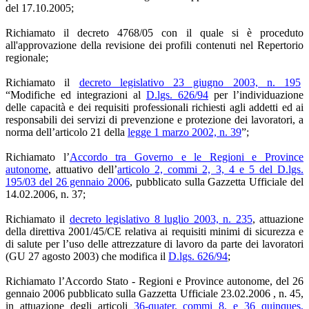
del 17.10.2005;
Richiamato il decreto 4768/05 con il quale si è proceduto
all'approvazione della revisione dei profili contenuti nel Repertorio
regionale;
Richiamato il
decreto legislativo 23 giugno 2003, n. 195
“Modifiche ed integrazioni al
D.lgs. 626/94
per l’individuazione
delle capacità e dei requisiti professionali richiesti agli addetti ed ai
responsabili dei servizi di prevenzione e protezione dei lavoratori, a
norma dell’articolo 21 della
legge 1 marzo 2002, n. 39
”;
Richiamato l’
Accordo tra Governo e le Regioni e Province
autonome
, attuativo dell’
articolo 2, commi 2, 3, 4 e 5 del D.lgs.
195/03 del 26 gennaio 2006
, pubblicato sulla Gazzetta Ufficiale del
14.02.2006, n. 37;
Richiamato il
decreto legislativo 8 luglio 2003, n. 235
, attuazione
della direttiva 2001/45/CE relativa ai requisiti minimi di sicurezza e
di salute per l’uso delle attrezzature di lavoro da parte dei lavoratori
(GU 27 agosto 2003) che modifica il
D.lgs. 626/94
;
Richiamato l’Accordo Stato - Regioni e Province autonome, del 26
gennaio 2006 pubblicato sulla Gazzetta Ufficiale 23.02.2006 , n. 45,
in attuazione degli articoli
36-quater, commi 8, e 36 quinques,