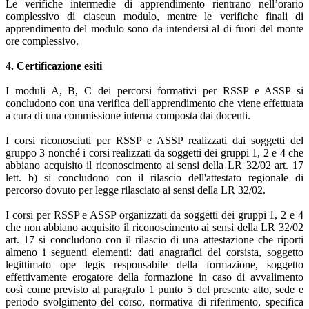
Le verifiche intermedie di apprendimento rientrano nell’orario
complessivo di ciascun modulo, mentre le verifiche finali di
apprendimento del modulo sono da intendersi al di fuori del monte
ore complessivo.
4. Certificazione esiti
I moduli A, B, C dei percorsi formativi per RSSP e ASSP si
concludono con una verifica dell'apprendimento che viene effettuata
a cura di una commissione interna composta dai docenti.
I corsi riconosciuti per RSSP e ASSP realizzati dai soggetti del
gruppo 3 nonché i corsi realizzati da soggetti dei gruppi 1, 2 e 4 che
abbiano acquisito il riconoscimento ai sensi della LR 32/02 art. 17
lett. b) si concludono con il rilascio dell'attestato regionale di
percorso dovuto per legge rilasciato ai sensi della LR 32/02.
I corsi per RSSP e ASSP organizzati da soggetti dei gruppi 1, 2 e 4
che non abbiano acquisito il riconoscimento ai sensi della LR 32/02
art. 17 si concludono con il rilascio di una attestazione che riporti
almeno i seguenti elementi: dati anagrafici del corsista, soggetto
legittimato ope legis responsabile della formazione, soggetto
effettivamente erogatore della formazione in caso di avvalimento
così come previsto al paragrafo 1 punto 5 del presente atto, sede e
periodo svolgimento del corso, normativa di riferimento, specifica