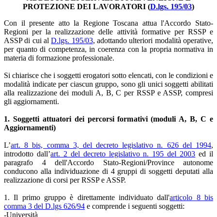
PROTEZIONE DEI LAVORATORI (
D.lgs. 195/03
)
Con il presente atto la Regione Toscana attua l'Accordo Stato-
Regioni per la realizzazione delle attività formative per RSSP e
ASSP di cui al
D.lgs. 195/03
, adottando ulteriori modalità operative,
per quanto di competenza, in coerenza con la propria normativa in
materia di formazione professionale.
Si chiarisce che i soggetti erogatori sotto elencati, con le condizioni e
modalità indicate per ciascun gruppo, sono gli unici soggetti abilitati
alla realizzazione dei moduli A, B, C per RSSP e ASSP, compresi
gli aggiornamenti.
1. Soggetti attuatori dei percorsi formativi (moduli A, B, C e
Aggiornamenti)
L’
art. 8 bis, comma 3, del decreto legislativo n. 626 del 1994
,
introdotto dall’
art. 2 del decreto legislativo n. 195 del 2003
ed il
paragrafo 4 dell'Accordo Stato-Regioni/Province autonome
conducono alla individuazione di 4 gruppi di soggetti deputati alla
realizzazione di corsi per RSSP e ASSP.
1. Il primo gruppo è direttamente individuato dall'
articolo 8 bis
comma 3 del D.lgs 626/94
e comprende i seguenti soggetti:
-Università