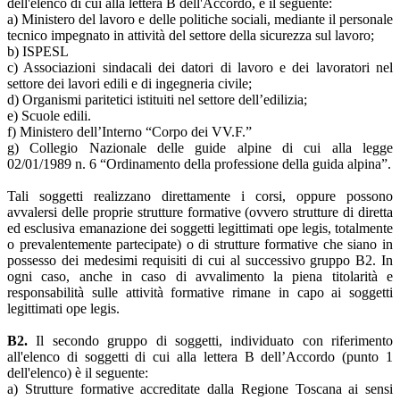
dell'elenco di cui alla lettera B dell'Accordo, è il seguente:
a) Ministero del lavoro e delle politiche sociali, mediante il personale
tecnico impegnato in attività del settore della sicurezza sul lavoro;
b) ISPESL
c) Associazioni sindacali dei datori di lavoro e dei lavoratori nel
settore dei lavori edili e di ingegneria civile;
d) Organismi paritetici istituiti nel settore dell’edilizia;
e) Scuole edili.
f) Ministero dell’Interno “Corpo dei VV.F.”
g) Collegio Nazionale delle guide alpine di cui alla legge
02/01/1989 n. 6 “Ordinamento della professione della guida alpina”.
Tali soggetti realizzano direttamente i corsi, oppure possono
avvalersi delle proprie strutture formative (ovvero strutture di diretta
ed esclusiva emanazione dei soggetti legittimati ope legis, totalmente
o prevalentemente partecipate) o di strutture formative che siano in
possesso dei medesimi requisiti di cui al successivo gruppo B2. In
ogni caso, anche in caso di avvalimento la piena titolarità e
responsabilità sulle attività formative rimane in capo ai soggetti
legittimati ope legis.
B2.
Il secondo gruppo di soggetti, individuato con riferimento
all'elenco di soggetti di cui alla lettera B dell’Accordo (punto 1
dell'elenco) è il seguente:
a) Strutture formative accreditate dalla Regione Toscana ai sensi