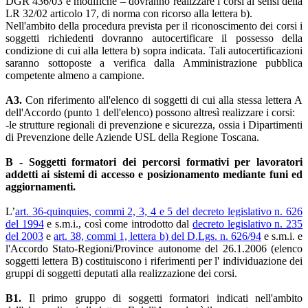
DGR 436/03 e modifiche – dovranno realizzare i corsi ai sensi della
LR 32/02 articolo 17, di norma con ricorso alla lettera b).
Nell'ambito della procedura prevista per il riconoscimento dei corsi i
soggetti richiedenti dovranno autocertificare il possesso della
condizione di cui alla lettera b) sopra indicata. Tali autocertificazioni
saranno sottoposte a verifica dalla Amministrazione pubblica
competente almeno a campione.
A3.
Con riferimento all'elenco di soggetti di cui alla stessa lettera A
dell'Accordo (punto 1 dell'elenco) possono altresì realizzare i corsi:
-le strutture regionali di prevenzione e sicurezza, ossia i Dipartimenti
di Prevenzione delle Aziende USL della Regione Toscana.
B - Soggetti formatori dei percorsi formativi per lavoratori
addetti ai sistemi di accesso e posizionamento mediante funi ed
aggiornamenti.
L’
art. 36-quinquies, commi 2, 3, 4 e 5 del decreto legislativo n. 626
del 1994
e s.m.i., così come introdotto dal
decreto legislativo n. 235
del 2003
e
art. 38, commi 1, lettera b) del D.Lgs. n. 626/94
e s.m.i. e
l'Accordo Stato-Regioni/Province autonome del 26.1.2006 (elenco
soggetti lettera B) costituiscono i riferimenti per l' individuazione dei
gruppi di soggetti deputati alla realizzazione dei corsi.
B1.
Il primo gruppo di soggetti formatori indicati nell'ambito