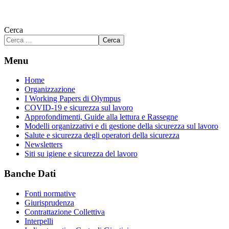
Cerca
Cerca
Menu
Home
Organizzazione
I Working Papers di Olympus
COVID-19 e sicurezza sul lavoro
Approfondimenti, Guide alla lettura e Rassegne
Modelli organizzativi e di gestione della sicurezza sul lavoro
Salute e sicurezza degli operatori della sicurezza
Newsletters
Siti su igiene e sicurezza del lavoro
Banche Dati
Fonti normative
Giurisprudenza
Contrattazione Collettiva
Interpelli