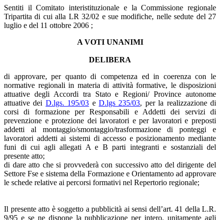
Sentiti il Comitato interistituzionale e la Commissione regionale
Tripartita di cui alla LR 32/02 e sue modifiche, nelle sedute del 27
luglio e del 11 ottobre 2006 ;
A VOTI UNANIMI
DELIBERA
di approvare, per quanto di competenza ed in coerenza con le
normative regionali in materia di attività formative, le disposizioni
attuative degli Accordi tra Stato e Regioni/ Province autonome
attuative dei
D.lgs. 195/03
e
D.lgs 235/03
, per la realizzazione di
corsi di formazione per Responsabili e Addetti dei servizi di
prevenzione e protezione dei lavoratori e per lavoratori e preposti
addetti al montaggio/smontaggio/trasformazione di ponteggi e
lavoratori addetti ai sistemi di accesso e posizionamento mediante
funi di cui agli allegati A e B parti integranti e sostanziali del
presente atto;
di dare atto che si provvederà con successivo atto del dirigente del
Settore Fse e sistema della Formazione e Orientamento ad approvare
le schede relative ai percorsi formativi nel Repertorio regionale;
Il presente atto è soggetto a pubblicità ai sensi dell’art. 41 della L.R.
9/95 e se ne dispone la pubblicazione per intero, unitamente agli