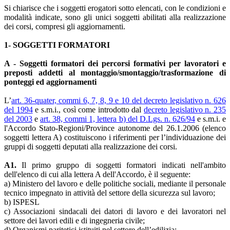
Si chiarisce che i soggetti erogatori sotto elencati, con le condizioni e
modalità indicate, sono gli unici soggetti abilitati alla realizzazione
dei corsi, compresi gli aggiornamenti.
1- SOGGETTI FORMATORI
A - Soggetti formatori dei percorsi formativi per lavoratori e
preposti addetti al montaggio/smontaggio/trasformazione di
ponteggi ed aggiornamenti
L’
art. 36-quater, commi 6, 7, 8, 9 e 10 del decreto legislativo n. 626
del 1994
e s.m.i., così come introdotto dal
decreto legislativo n. 235
del 2003
e
art. 38, commi 1, lettera b) del D.Lgs. n. 626/94
e s.m.i. e
l'Accordo Stato-Regioni/Province autonome del 26.1.2006 (elenco
soggetti lettera A) costituiscono i riferimenti per l’individuazione dei
gruppi di soggetti deputati alla realizzazione dei corsi.
A1.
Il primo gruppo di soggetti formatori indicati nell'ambito
dell'elenco di cui alla lettera A dell'Accordo, è il seguente:
a) Ministero del lavoro e delle politiche sociali, mediante il personale
tecnico impegnato in attività del settore della sicurezza sul lavoro;
b) ISPESL
c) Associazioni sindacali dei datori di lavoro e dei lavoratori nel
settore dei lavori edili e di ingegneria civile;
d) Organismi paritetici istituiti nel settore dell’edilizia;