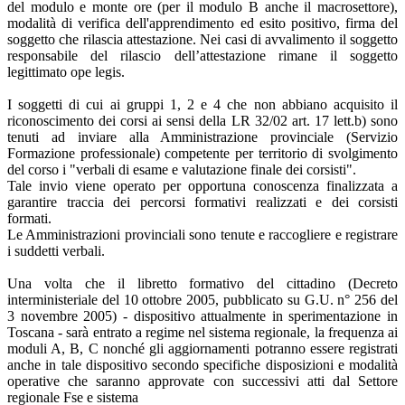
del modulo e monte ore (per il modulo B anche il macrosettore),
modalità di verifica dell'apprendimento ed esito positivo, firma del
soggetto che rilascia attestazione. Nei casi di avvalimento il soggetto
responsabile del rilascio dell’attestazione rimane il soggetto
legittimato ope legis.
I soggetti di cui ai gruppi 1, 2 e 4 che non abbiano acquisito il
riconoscimento dei corsi ai sensi della LR 32/02 art. 17 lett.b) sono
tenuti ad inviare alla Amministrazione provinciale (Servizio
Formazione professionale) competente per territorio di svolgimento
del corso i "verbali di esame e valutazione finale dei corsisti".
Tale invio viene operato per opportuna conoscenza finalizzata a
garantire traccia dei percorsi formativi realizzati e dei corsisti
formati.
Le Amministrazioni provinciali sono tenute e raccogliere e registrare
i suddetti verbali.
Una volta che il libretto formativo del cittadino (Decreto
interministeriale del 10 ottobre 2005, pubblicato su G.U. n° 256 del
3 novembre 2005) - dispositivo attualmente in sperimentazione in
Toscana - sarà entrato a regime nel sistema regionale, la frequenza ai
moduli A, B, C nonché gli aggiornamenti potranno essere registrati
anche in tale dispositivo secondo specifiche disposizioni e modalità
operative che saranno approvate con successivi atti dal Settore
regionale Fse e sistema