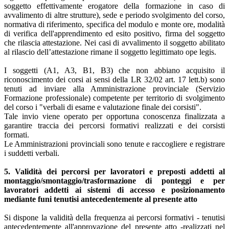
soggetto effettivamente erogatore della formazione in caso di
avvalimento di altre strutture), sede e periodo svolgimento del corso,
normativa di riferimento, specifica del modulo e monte ore, modalità
di verifica dell'apprendimento ed esito positivo, firma del soggetto
che rilascia attestazione. Nei casi di avvalimento il soggetto abilitato
al rilascio dell’attestazione rimane il soggetto legittimato ope legis.
I soggetti (A1, A3, B1, B3) che non abbiano acquisito il
riconoscimento dei corsi ai sensi della LR 32/02 art. 17 lett.b) sono
tenuti ad inviare alla Amministrazione provinciale (Servizio
Formazione professionale) competente per territorio di svolgimento
del corso i "verbali di esame e valutazione finale dei corsisti".
Tale invio viene operato per opportuna conoscenza finalizzata a
garantire traccia dei percorsi formativi realizzati e dei corsisti
formati.
Le Amministrazioni provinciali sono tenute e raccogliere e registrare
i suddetti verbali.
5. Validità dei percorsi per lavoratori e preposti addetti al
montaggio/smontaggio/trasformazione di ponteggi e per
lavoratori addetti ai sistemi di accesso e posizionamento
mediante funi tenutisi antecedentemente al presente atto
Si dispone la validità della frequenza ai percorsi formativi - tenutisi
antecedentemente all'approvazione del presente atto -realizzati nel