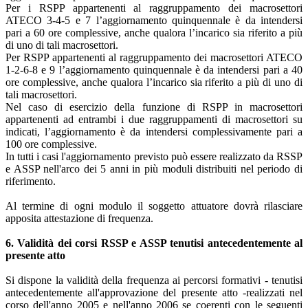
Per i RSPP appartenenti al raggruppamento dei macrosettori
ATECO 3-4-5 e 7 l’aggiornamento quinquennale è da intendersi
pari a 60 ore complessive, anche qualora l’incarico sia riferito a più
di uno di tali macrosettori.
Per RSPP appartenenti al raggruppamento dei macrosettori ATECO
1-2-6-8 e 9 l’aggiornamento quinquennale è da intendersi pari a 40
ore complessive, anche qualora l’incarico sia riferito a più di uno di
tali macrosettori.
Nel caso di esercizio della funzione di RSPP in macrosettori
appartenenti ad entrambi i due raggruppamenti di macrosettori su
indicati, l’aggiornamento è da intendersi complessivamente pari a
100 ore complessive.
In tutti i casi l'aggiornamento previsto può essere realizzato da RSSP
e ASSP nell'arco dei 5 anni in più moduli distribuiti nel periodo di
riferimento.
Al termine di ogni modulo il soggetto attuatore dovrà rilasciare
apposita attestazione di frequenza.
6. Validità dei corsi RSSP e ASSP tenutisi antecedentemente al
presente atto
Si dispone la validità della frequenza ai percorsi formativi - tenutisi
antecedentemente all'approvazione del presente atto -realizzati nel
corso dell'anno 2005 e nell'anno 2006 se coerenti con le seguenti