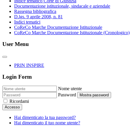
Indice tematico Corte di Giustizia
Documentazione istituzionale, sindacale e aziendale
Rassegna bibliografica
D.lgs. 9 aprile 2008, n. 81
Indici tematici
CoReCo Marche Documentazione Istituzionale
CoReCo Marche Documentazione Istituzionale (Cronologico)
User Menu
PRIN INSPIRE
Login Form
Nome utente
Password
Mostra password
Ricordami
Accesso
Hai dimenticato la tua password?
Hai dimenticato il tuo nome utente?