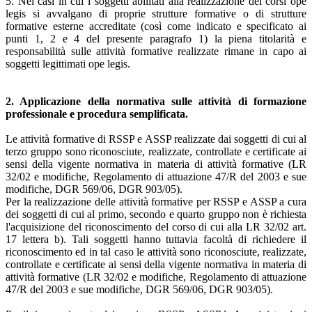
5. Nei casi in cui i soggetti abilitati alla realizzazione dei corsi ope
legis si avvalgano di proprie strutture formative o di strutture
formative esterne accreditate (così come indicato e specificato ai
punti 1, 2 e 4 del presente paragrafo 1) la piena titolarità e
responsabilità sulle attività formative realizzate rimane in capo ai
soggetti legittimati ope legis.
2. Applicazione della normativa sulle attività di formazione
professionale e procedura semplificata.
Le attività formative di RSSP e ASSP realizzate dai soggetti di cui al
terzo gruppo sono riconosciute, realizzate, controllate e certificate ai
sensi della vigente normativa in materia di attività formative (LR
32/02 e modifiche, Regolamento di attuazione 47/R del 2003 e sue
modifiche, DGR 569/06, DGR 903/05).
Per la realizzazione delle attività formative per RSSP e ASSP a cura
dei soggetti di cui al primo, secondo e quarto gruppo non è richiesta
l'acquisizione del riconoscimento del corso di cui alla LR 32/02 art.
17 lettera b). Tali soggetti hanno tuttavia facoltà di richiedere il
riconoscimento ed in tal caso le attività sono riconosciute, realizzate,
controllate e certificate ai sensi della vigente normativa in materia di
attività formative (LR 32/02 e modifiche, Regolamento di attuazione
47/R del 2003 e sue modifiche, DGR 569/06, DGR 903/05).