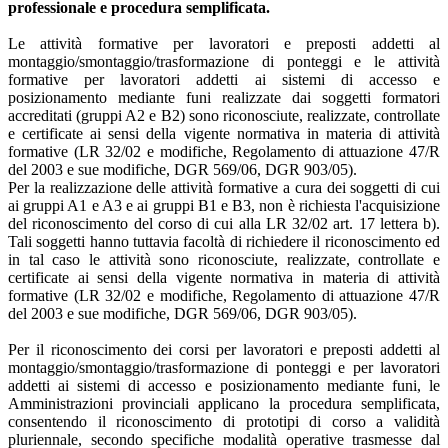
professionale e procedura semplificata.
Le attività formative per lavoratori e preposti addetti al
montaggio/smontaggio/trasformazione di ponteggi e le attività
formative per lavoratori addetti ai sistemi di accesso e
posizionamento mediante funi realizzate dai soggetti formatori
accreditati (gruppi A2 e B2) sono riconosciute, realizzate, controllate
e certificate ai sensi della vigente normativa in materia di attività
formative (LR 32/02 e modifiche, Regolamento di attuazione 47/R
del 2003 e sue modifiche, DGR 569/06, DGR 903/05).
Per la realizzazione delle attività formative a cura dei soggetti di cui
ai gruppi A1 e A3 e ai gruppi B1 e B3, non è richiesta l'acquisizione
del riconoscimento del corso di cui alla LR 32/02 art. 17 lettera b).
Tali soggetti hanno tuttavia facoltà di richiedere il riconoscimento ed
in tal caso le attività sono riconosciute, realizzate, controllate e
certificate ai sensi della vigente normativa in materia di attività
formative (LR 32/02 e modifiche, Regolamento di attuazione 47/R
del 2003 e sue modifiche, DGR 569/06, DGR 903/05).
Per il riconoscimento dei corsi per lavoratori e preposti addetti al
montaggio/smontaggio/trasformazione di ponteggi e per lavoratori
addetti ai sistemi di accesso e posizionamento mediante funi, le
Amministrazioni provinciali applicano la procedura semplificata,
consentendo il riconoscimento di prototipi di corso a validità
pluriennale, secondo specifiche modalità operative trasmesse dal