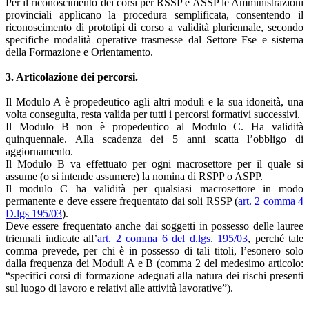
Per il riconoscimento dei corsi per RSSP e ASSP le Amministrazioni
provinciali applicano la procedura semplificata, consentendo il
riconoscimento di prototipi di corso a validità pluriennale, secondo
specifiche modalità operative trasmesse dal Settore Fse e sistema
della Formazione e Orientamento.
3. Articolazione dei percorsi.
Il Modulo A è propedeutico agli altri moduli e la sua idoneità, una
volta conseguita, resta valida per tutti i percorsi formativi successivi.
Il Modulo B non è propedeutico al Modulo C. Ha validità
quinquennale. Alla scadenza dei 5 anni scatta l’obbligo di
aggiornamento.
Il Modulo B va effettuato per ogni macrosettore per il quale si
assume (o si intende assumere) la nomina di RSPP o ASPP.
Il modulo C ha validità per qualsiasi macrosettore in modo
permanente e deve essere frequentato dai soli RSSP (
art. 2 comma 4
D.lgs 195/03
).
Deve essere frequentato anche dai soggetti in possesso delle lauree
triennali indicate all’
art. 2 comma 6 del d.lgs. 195/03
, perché tale
comma prevede, per chi è in possesso di tali titoli, l’esonero solo
dalla frequenza dei Moduli A e B (comma 2 del medesimo articolo:
“specifici corsi di formazione adeguati alla natura dei rischi presenti
sul luogo di lavoro e relativi alle attività lavorative”).