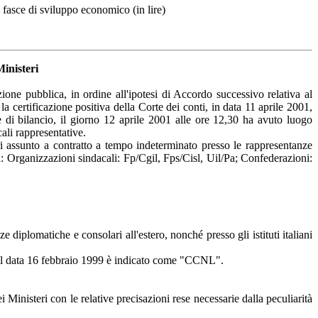
 fasce di sviluppo economico (in lire)
Ministeri
ione pubblica, in ordine all'ipotesi di Accordo successivo relativa al
 la certificazione positiva della Corte dei conti, in data 11 aprile 2001,
 e di bilancio, il giorno 12 aprile 2001 alle ore 12,30 ha avuto luogo
ali rappresentative.
ri assunto a contratto a tempo indeterminato presso le rappresentanze
a: Organizzazioni sindacali: Fp/Cgil, Fps/Cisl, Uil/Pa; Confederazioni:
diplomatiche e consolari all'estero, nonché presso gli istituti italiani
to il data 16 febbraio 1999 è indicato come "CCNL".
ei Ministeri con le relative precisazioni rese necessarie dalla peculiarità