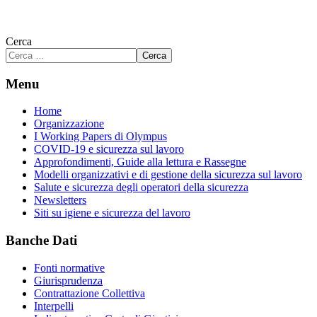
Cerca
Cerca
Menu
Home
Organizzazione
I Working Papers di Olympus
COVID-19 e sicurezza sul lavoro
Approfondimenti, Guide alla lettura e Rassegne
Modelli organizzativi e di gestione della sicurezza sul lavoro
Salute e sicurezza degli operatori della sicurezza
Newsletters
Siti su igiene e sicurezza del lavoro
Banche Dati
Fonti normative
Giurisprudenza
Contrattazione Collettiva
Interpelli