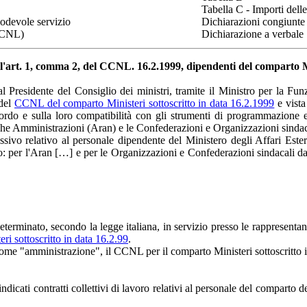
Tabella C - Importi delle
lodevole servizio
Dichiarazioni congiunte
 CCNL)
Dichiarazione a verbale
 all'art. 1, comma 2, del CCNL. 16.2.1999, dipendenti del comparto 
Presidente del Consiglio dei ministri, tramite il Ministro per la Funz
 del
CCNL del comparto Ministeri sottoscritto in data 16.2.1999
e vista
accordo e sulla loro compatibilità con gli strumenti di programmazione
che Amministrazioni (Aran) e le Confederazioni e Organizzazioni sindac
essivo relativo al personale dipendente del Ministero degli Affari Este
ero: per l'Aran […] e per le Organizzazioni e Confederazioni sindacali d
erminato, secondo la legge italiana, in servizio presso le rappresentanze 
i sottoscritto in data 16.2.99
.
ato come "amministrazione", il CCNL per il comparto Ministeri sottoscrit
indicati contratti collettivi di lavoro relativi al personale del comparto d