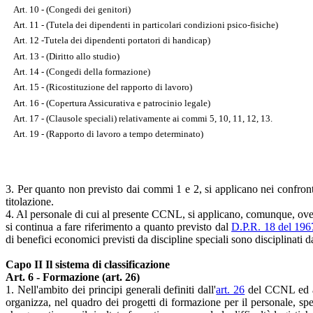
Art. 10 - (Congedi dei genitori)
Art. 11 - (Tutela dei dipendenti in particolari condizioni psico-fisiche)
Art. 12 -Tutela dei dipendenti portatori di handicap)
Art. 13 - (Diritto allo studio)
Art. 14 - (Congedi della formazione)
Art. 15 - (Ricostituzione del rapporto di lavoro)
Art. 16 - (Copertura Assicurativa e patrocinio legale)
Art. 17 - (Clausole speciali) relativamente ai commi 5, 10, 11, 12, 13.
Art. 19 - (Rapporto di lavoro a tempo determinato)
3. Per quanto non previsto dai commi 1 e 2, si applicano nei confronti
titolazione.
4. Al personale di cui al presente CCNL, si applicano, comunque, ove esis
si continua a fare riferimento a quanto previsto dal
D.P.R. 18 del 196
di benefici economici previsti da discipline speciali sono disciplinati d
Capo II Il sistema di classificazione
Art. 6 - Formazione (art. 26)
1. Nell'ambito dei principi generali definiti dall'
art. 26
del CCNL ed ai 
organizza, nel quadro dei progetti di formazione per il personale, spec