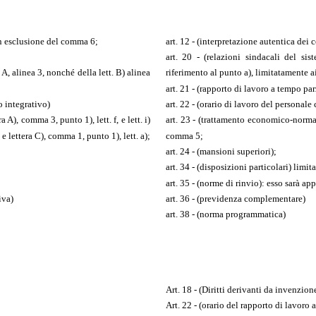
con esclusione del comma 6;
art. 12 - (interpretazione autentica dei c
art. 20 - (relazioni sindacali del sis
 A, alinea 3, nonché della lett. B) alinea
riferimento al punto a), limitatamente ai
art. 21 - (rapporto di lavoro a tempo par
o integrativo)
art. 22 - (orario di lavoro del personal
 A), comma 3, punto 1), lett. f, e lett. i)
art. 23 - (trattamento economico-norma
e lettera C), comma 1, punto 1), lett. a);
comma 5;
art. 24 - (mansioni superiori);
art. 34 - (disposizioni particolari) limi
art. 35 - (norme di rinvio): esso sarà a
iva)
art. 36 - (previdenza complementare)
art. 38 - (norma programmatica)
Art. 18 - (Diritti derivanti da invenzion
Art. 22 - (orario del rapporto di lavoro 