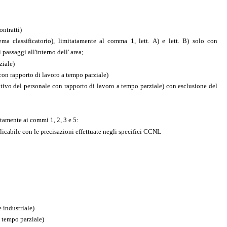
ontratti)
tema classificatorio), limitatamente al comma 1, lett. A) e lett. B) solo con
 passaggi all'interno dell' area;
ziale)
e con rapporto di lavoro a tempo parziale)
tivo del personale con rapporto di lavoro a tempo parziale) con esclusione del
tatamente ai commi 1, 2, 3 e 5:
pplicabile con le precisazioni effettuate negli specifici CCNL
e industriale)
a tempo parziale)