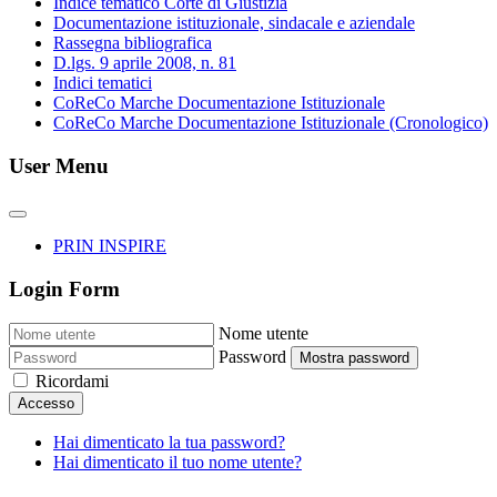
Indice tematico Corte di Giustizia
Documentazione istituzionale, sindacale e aziendale
Rassegna bibliografica
D.lgs. 9 aprile 2008, n. 81
Indici tematici
CoReCo Marche Documentazione Istituzionale
CoReCo Marche Documentazione Istituzionale (Cronologico)
User Menu
PRIN INSPIRE
Login Form
Nome utente
Password
Mostra password
Ricordami
Accesso
Hai dimenticato la tua password?
Hai dimenticato il tuo nome utente?