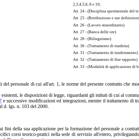
2,3,4,5,6, 8 e 10;
Art. 24 - (Disciplina sperimentale del t
Art. 25 - (Retribuzione e sue definizion
Art. 26 - (Lavoro straordinario)
Art. 27 - (Banca delle ore)
Art. 28 - (Bilinguismo)
Art. 30 - (Trattamento di trasferta)
Art. 31 - (Trattamento di trasferimento)
Art. 32 - (Trattamento di fine rapporto)
Art. 33 - (Modalità di applicazione di b
 del personale di cui all'art. 1, le norme del presente contratto che mo
tenti, le disposizioni di legge, riguardanti gli istituti di cui al comma 2,
7
e successive modificazioni ed integrazioni, mentre il trattamento di tra
al d. lgs. n. 103 del 2000.
fini della sua applicazione per la formazione del personale a contratto,
ifici corsi teorico-pratici nella sede di servizio all'estero, privilegia