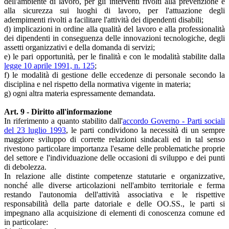
dell'ambiente di lavoro, per gli interventi rivolti alla prevenzione e
alla sicurezza sui luoghi di lavoro, per l'attuazione degli
adempimenti rivolti a facilitare l'attività dei dipendenti disabili;
d) implicazioni in ordine alla qualità del lavoro e alla professionalità
dei dipendenti in conseguenza delle innovazioni tecnologiche, degli
assetti organizzativi e della domanda di servizi;
e) le pari opportunità, per le finalità e con le modalità stabilite dalla
legge 10 aprile 1991, n. 125
;
f) le modalità di gestione delle eccedenze di personale secondo la
disciplina e nel rispetto della normativa vigente in materia;
g) ogni altra materia espressamente demandata.
Art. 9 - Diritto all'informazione
In riferimento a quanto stabilito dall'
accordo Governo - Parti sociali
del 23 luglio 1993
, le parti condividono la necessità di un sempre
maggiore sviluppo di corrette relazioni sindacali ed in tal senso
rivestono particolare importanza l'esame delle problematiche proprie
del settore e l'individuazione delle occasioni di sviluppo e dei punti
di debolezza.
In relazione alle distinte competenze statutarie e organizzative,
nonché alle diverse articolazioni nell'ambito territoriale e ferma
restando l'autonomia dell'attività associativa e le rispettive
responsabilità della parte datoriale e delle OO.SS., le parti si
impegnano alla acquisizione di elementi di conoscenza comune ed
in particolare: