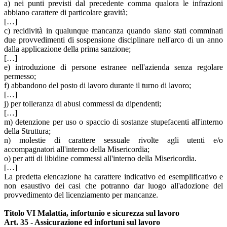
a) nei punti previsti dal precedente comma qualora le infrazioni
abbiano carattere di particolare gravità;
[…]
c) recidività in qualunque mancanza quando siano stati comminati
due provvedimenti di sospensione disciplinare nell'arco di un anno
dalla applicazione della prima sanzione;
[…]
e) introduzione di persone estranee nell'azienda senza regolare
permesso;
f) abbandono del posto di lavoro durante il turno di lavoro;
[…]
j) per tolleranza di abusi commessi da dipendenti;
[…]
m) detenzione per uso o spaccio di sostanze stupefacenti all'interno
della Struttura;
n) molestie di carattere sessuale rivolte agli utenti e/o
accompagnatori all'interno della Misericordia;
o) per atti di libidine commessi all'interno della Misericordia.
[…]
La predetta elencazione ha carattere indicativo ed esemplificativo e
non esaustivo dei casi che potranno dar luogo all'adozione del
provvedimento del licenziamento per mancanze.
Titolo VI Malattia, infortunio e sicurezza sul lavoro
Art. 35 - Assicurazione ed infortuni sul lavoro