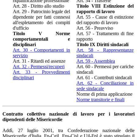
riqualificazione professionale
Art. 54 - Trasferte
Art. 28 - Diritto allo studio
Titolo VIII Estinzione del
Art. 29 - Patrocinio legale del
rapporto di lavoro
dipendente per fatti connessi
Art. 55 - Cause di estinzione
all'espletamento dei compiti
del rapporto di lavoro
d'ufficio
Art. 56 - Preavviso
Titolo V Norme
Art. 57 - Trattamento di fine
comportamentali e
rapporto
disciplinari
Titolo IX Diritti sindacali
Art. 30 - Comportamenti in
Art. 58 - Rappresentanze
servizio
sindacali
Art. 31 - Ritardi ed assenze
Art. 59 - Assemblea
Art. 32 - Permessi/recuperi
Art. 60 - Permessi per cariche
Art. 33 - Provvedimenti
sindacali
disciplinari
Art. 61 - Contributi sindacali
Art. 62 - Conciliazione in
sede sindacale
Norme di prima applicazione
Norme transitorie e finali
Contratto collettivo nazionale di lavoro per i lavoratori
dipendenti delle Misericordie
Addì, 27 luglio 2001, tra Confederazione nazionale delle
Misericordie d'Italia, Fp-Cgil, Fps-Cisl e Uil-Fpl è stato stipulato il