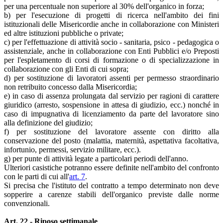
per una percentuale non superiore al 30% dell'organico in forza;
b) per l'esecuzione di progetti di ricerca nell'ambito dei fini
istituzionali delle Misericordie anche in collaborazione con Ministeri
ed altre istituzioni pubbliche o private;
c) per l'effettuazione di attività socio - sanitaria, psico - pedagogica o
assistenziale, anche in collaborazione con Enti Pubblici e/o Preposti
per l'espletamento di corsi di formazione o di specializzazione in
collaborazione con gli Enti di cui sopra;
d) per sostituzione di lavoratori assenti per permesso straordinario
non retribuito concesso dalla Misericordia;
e) in caso di assenza prolungata dal servizio per ragioni di carattere
giuridico (arresto, sospensione in attesa di giudizio, ecc.) nonché in
caso di impugnativa di licenziamento da parte del lavoratore sino
alla definizione del giudizio;
f) per sostituzione del lavoratore assente con diritto alla
conservazione del posto (malattia, maternità, aspettativa facoltativa,
infortunio, permessi, servizio militare, ecc.).
g) per punte di attività legate a particolari periodi dell'anno.
Ulteriori casistiche potranno essere definite nell'ambito del confronto
con le parti di cui all'
art. 7
.
Si precisa che l'istituto del contratto a tempo determinato non deve
sopperire a carenze stabili dell'organico previste dalle norme
convenzionali.
Art. 22 - Riposo settimanale