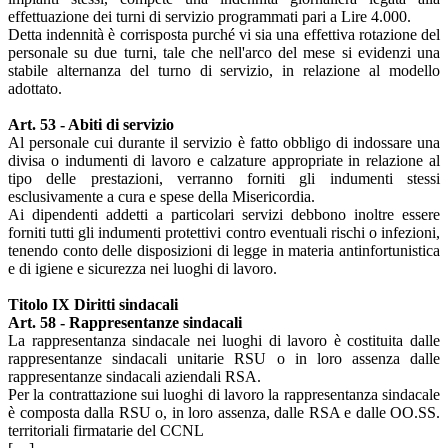
effettuazione dei turni di servizio programmati pari a Lire 4.000.
Detta indennità è corrisposta purché vi sia una effettiva rotazione del
personale su due turni, tale che nell'arco del mese si evidenzi una
stabile alternanza del turno di servizio, in relazione al modello
adottato.
Art. 53 - Abiti di servizio
Al personale cui durante il servizio è fatto obbligo di indossare una
divisa o indumenti di lavoro e calzature appropriate in relazione al
tipo delle prestazioni, verranno forniti gli indumenti stessi
esclusivamente a cura e spese della Misericordia.
Ai dipendenti addetti a particolari servizi debbono inoltre essere
forniti tutti gli indumenti protettivi contro eventuali rischi o infezioni,
tenendo conto delle disposizioni di legge in materia antinfortunistica
e di igiene e sicurezza nei luoghi di lavoro.
Titolo IX Diritti sindacali
Art. 58 - Rappresentanze sindacali
La rappresentanza sindacale nei luoghi di lavoro è costituita dalle
rappresentanze sindacali unitarie RSU o in loro assenza dalle
rappresentanze sindacali aziendali RSA.
Per la contrattazione sui luoghi di lavoro la rappresentanza sindacale
è composta dalla RSU o, in loro assenza, dalle RSA e dalle OO.SS.
territoriali firmatarie del CCNL