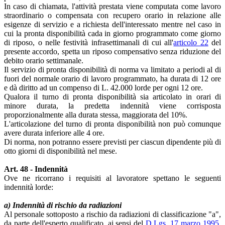
In caso di chiamata, l'attività prestata viene computata come lavoro
straordinario o compensata con recupero orario in relazione alle
esigenze di servizio e a richiesta dell'interessato mentre nel caso in
cui la pronta disponibilità cada in giorno programmato come giorno
di riposo, o nelle festività infrasettimanali di cui all'
articolo 22
del
presente accordo, spetta un riposo compensativo senza riduzione del
debito orario settimanale.
Il servizio di pronta disponibilità di norma va limitato a periodi al di
fuori del normale orario di lavoro programmato, ha durata di 12 ore
e dà diritto ad un compenso di L. 42.000 lorde per ogni 12 ore.
Qualora il turno di pronta disponibilità sia articolato in orari di
minore durata, la predetta indennità viene corrisposta
proporzionalmente alla durata stessa, maggiorata del 10%.
L'articolazione del turno di pronta disponibilità non può comunque
avere durata inferiore alle 4 ore.
Di norma, non potranno essere previsti per ciascun dipendente più di
otto giorni di disponibilità nel mese.
Art. 48 - Indennità
Ove ne ricorrano i requisiti al lavoratore spettano le seguenti
indennità lorde:
a) Indennità di rischio da radiazioni
Al personale sottoposto a rischio da radiazioni di classificazione "a",
da parte dell'esperto qualificato, ai sensi del
D.Lgs. 17 marzo 1995,