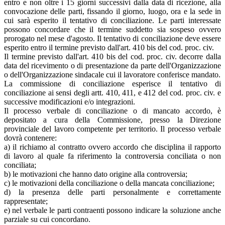
entro e non oltre i 15 giorni successivi dalla data di ricezione, alla
convocazione delle parti, fissando il giorno, luogo, ora e la sede in
cui sarà esperito il tentativo di conciliazione. Le parti interessate
possono concordare che il termine suddetto sia sospeso ovvero
prorogato nel mese d'agosto. Il tentativo di conciliazione deve essere
esperito entro il termine previsto dall'art. 410 bis del cod. proc. civ.
Il termine previsto dall'art. 410 bis del cod. proc. civ. decorre dalla
data del ricevimento o di presentazione da parte dell'Organizzazione
o dell'Organizzazione sindacale cui il lavoratore conferisce mandato.
La commissione di conciliazione esperisce il tentativo di
conciliazione ai sensi degli artt. 410, 411, e 412 del cod. proc. civ. e
successive modificazioni e/o integrazioni.
Il processo verbale di conciliazione o di mancato accordo, è
depositato a cura della Commissione, presso la Direzione
provinciale del lavoro competente per territorio. Il processo verbale
dovrà contenere:
a) il richiamo al contratto ovvero accordo che disciplina il rapporto
di lavoro al quale fa riferimento la controversia conciliata o non
conciliata;
b) le motivazioni che hanno dato origine alla controversia;
c) le motivazioni della conciliazione o della mancata conciliazione;
d) la presenza delle parti personalmente e correttamente
rappresentate;
e) nel verbale le parti contraenti possono indicare la soluzione anche
parziale su cui concordano.