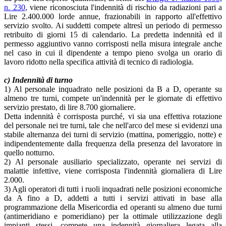
n. 230
, viene riconosciuta l'indennità di rischio da radiazioni pari a
Lire 2.400.000 lorde annue, frazionabili in rapporto all'effettivo
servizio svolto. Ai suddetti compete altresì un periodo di permesso
retribuito di giorni 15 di calendario. La predetta indennità ed il
permesso aggiuntivo vanno corrisposti nella misura integrale anche
nel caso in cui il dipendente a tempo pieno svolga un orario di
lavoro ridotto nella specifica attività di tecnico di radiologia.
c) Indennità di turno
1) Al personale inquadrato nelle posizioni da B a D, operante su
almeno tre turni, compete un'indennità per le giornate di effettivo
servizio prestato, di lire 8.700 giornaliere.
Detta indennità è corrisposta purché, vi sia una effettiva rotazione
del personale nei tre turni, tale che nell'arco del mese si evidenzi una
stabile alternanza dei turni di servizio (mattina, pomeriggio, notte) e
indipendentemente dalla frequenza della presenza del lavoratore in
quello notturno.
2) Al personale ausiliario specializzato, operante nei servizi di
malattie infettive, viene corrisposta l'indennità giornaliera di Lire
2.000.
3) Agli operatori di tutti i ruoli inquadrati nelle posizioni economiche
da A fino a D, addetti a tutti i servizi attivati in base alla
programmazione della Misericordia ed operanti su almeno due turni
(antimeridiano e pomeridiano) per la ottimale utilizzazione degli
impianti stessi, compete una indennità giornaliera legata alla