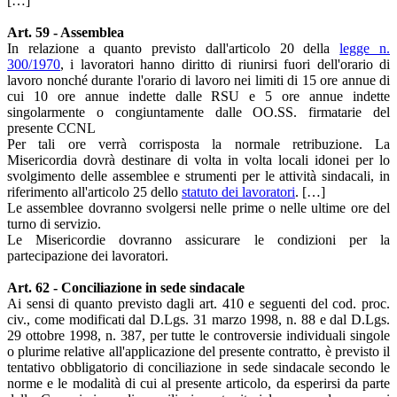
[…]
Art. 59 - Assemblea
In relazione a quanto previsto dall'articolo 20 della
legge n.
300/1970
, i lavoratori hanno diritto di riunirsi fuori dell'orario di
lavoro nonché durante l'orario di lavoro nei limiti di 15 ore annue di
cui 10 ore annue indette dalle RSU e 5 ore annue indette
singolarmente o congiuntamente dalle OO.SS. firmatarie del
presente CCNL
Per tali ore verrà corrisposta la normale retribuzione. La
Misericordia dovrà destinare di volta in volta locali idonei per lo
svolgimento delle assemblee e strumenti per le attività sindacali, in
riferimento all'articolo 25 dello
statuto dei lavoratori
. […]
Le assemblee dovranno svolgersi nelle prime o nelle ultime ore del
turno di servizio.
Le Misericordie dovranno assicurare le condizioni per la
partecipazione dei lavoratori.
Art. 62 - Conciliazione in sede sindacale
Ai sensi di quanto previsto dagli art. 410 e seguenti del cod. proc.
civ., come modificati dal D.Lgs. 31 marzo 1998, n. 88 e dal D.Lgs.
29 ottobre 1998, n. 387, per tutte le controversie individuali singole
o plurime relative all'applicazione del presente contratto, è previsto il
tentativo obbligatorio di conciliazione in sede sindacale secondo le
norme e le modalità di cui al presente articolo, da esperirsi da parte