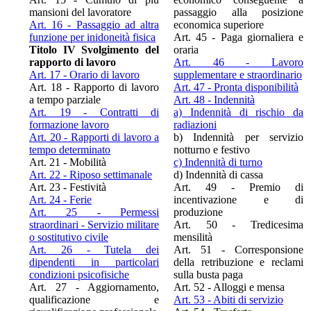
mansioni del lavoratore
passaggio alla posizione
Art. 16 - Passaggio ad altra
economica superiore
funzione per inidoneità fisica
Art. 45 - Paga giornaliera e
Titolo IV Svolgimento del
oraria
rapporto di lavoro
Art. 46 - Lavoro
Art. 17 - Orario di lavoro
supplementare e straordinario
Art. 18 - Rapporto di lavoro
Art. 47 - Pronta disponibilità
a tempo parziale
Art. 48 - Indennità
Art. 19 - Contratti di
a) Indennità di rischio da
formazione lavoro
radiazioni
Art. 20 - Rapporti di lavoro a
b) Indennità per servizio
tempo determinato
notturno e festivo
Art. 21 - Mobilità
c) Indennità di turno
Art. 22 - Riposo settimanale
d) Indennità di cassa
Art. 23 - Festività
Art. 49 - Premio di
Art. 24 - Ferie
incentivazione e di
Art. 25 - Permessi
produzione
straordinari - Servizio militare
Art. 50 - Tredicesima
o sostitutivo civile
mensilità
Art. 26 - Tutela dei
Art. 51 - Corresponsione
dipendenti in particolari
della retribuzione e reclami
condizioni psicofisiche
sulla busta paga
Art. 27 - Aggiornamento,
Art. 52 - Alloggi e mensa
qualificazione e
Art. 53 - Abiti di servizio