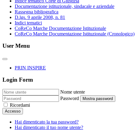
Indice tematico Corte di Giustizia
Documentazione istituzionale, sindacale e aziendale
Rassegna bibliografica
D.lgs. 9 aprile 2008, n. 81
Indici tematici
CoReCo Marche Documentazione Istituzionale
CoReCo Marche Documentazione Istituzionale (Cronologico)
User Menu
PRIN INSPIRE
Login Form
Nome utente
Password
Mostra password
Ricordami
Accesso
Hai dimenticato la tua password?
Hai dimenticato il tuo nome utente?