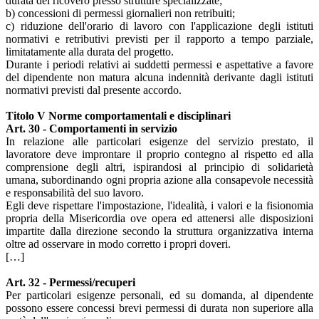
durata del ricovero presso strutture specializzate;
b) concessioni di permessi giornalieri non retribuiti;
c) riduzione dell'orario di lavoro con l'applicazione degli istituti
normativi e retributivi previsti per il rapporto a tempo parziale,
limitatamente alla durata del progetto.
Durante i periodi relativi ai suddetti permessi e aspettative a favore
del dipendente non matura alcuna indennità derivante dagli istituti
normativi previsti dal presente accordo.
Titolo V Norme comportamentali e disciplinari
Art. 30 - Comportamenti in servizio
In relazione alle particolari esigenze del servizio prestato, il
lavoratore deve improntare il proprio contegno al rispetto ed alla
comprensione degli altri, ispirandosi al principio di solidarietà
umana, subordinando ogni propria azione alla consapevole necessità
e responsabilità del suo lavoro.
Egli deve rispettare l'impostazione, l'idealità, i valori e la fisionomia
propria della Misericordia ove opera ed attenersi alle disposizioni
impartite dalla direzione secondo la struttura organizzativa interna
oltre ad osservare in modo corretto i propri doveri.
[…]
Art. 32 - Permessi/recuperi
Per particolari esigenze personali, ed su domanda, al dipendente
possono essere concessi brevi permessi di durata non superiore alla