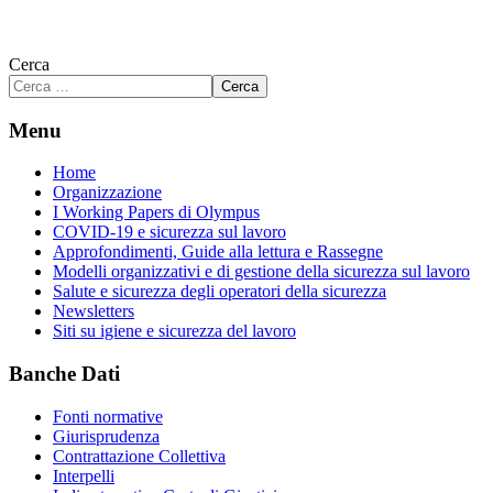
Cerca
Cerca
Menu
Home
Organizzazione
I Working Papers di Olympus
COVID-19 e sicurezza sul lavoro
Approfondimenti, Guide alla lettura e Rassegne
Modelli organizzativi e di gestione della sicurezza sul lavoro
Salute e sicurezza degli operatori della sicurezza
Newsletters
Siti su igiene e sicurezza del lavoro
Banche Dati
Fonti normative
Giurisprudenza
Contrattazione Collettiva
Interpelli