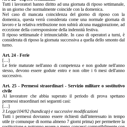
Tutti i lavoratori hanno diritto ad una giornata di riposo settimanale,
in un giorno che normalmente coincide con la domenica.
Nel caso di mancata coincidenza del giorno di riposo con la
domenica, questa verrà considerata come una normale giornata di
lavoro e la relativa retribuzione non subirà alcuna maggiorazione, ad
eccezione della corresponsione della indennità festiva.
Il riposo settimanale è irrinunciabile. In caso di operatori a turni, è
considerata di riposo la giornata successiva a quella dello smonto dal
turno.
Art. 24 - Ferie
[…]
Le ferie maturate nell'anno di competenza e non godute nell'anno
stesso, devono essere godute entro e non oltre i 6 mesi dell'anno
successivo.
Art. 25 - Permessi straordinari - Servizio militare o sostitutivo
civile
Al lavoratore che abbia superato il periodo di prova spettano
permessi straordinari nei seguenti casi:
[…]
3 Legge104/92 (handicap) e successive modificazioni
Tutti i permessi dovranno essere richiesti dall'interessato in tempo
utile (e comunque di norma almeno 7 giorni prima) per permettere la
sostituzione e potranno essere o meno concessi compatibilmente con