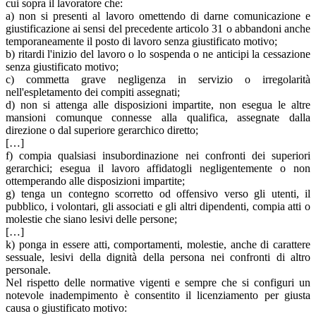
cui sopra il lavoratore che:
a) non si presenti al lavoro omettendo di darne comunicazione e
giustificazione ai sensi del precedente articolo 31 o abbandoni anche
temporaneamente il posto di lavoro senza giustificato motivo;
b) ritardi l'inizio del lavoro o lo sospenda o ne anticipi la cessazione
senza giustificato motivo;
c) commetta grave negligenza in servizio o irregolarità
nell'espletamento dei compiti assegnati;
d) non si attenga alle disposizioni impartite, non esegua le altre
mansioni comunque connesse alla qualifica, assegnate dalla
direzione o dal superiore gerarchico diretto;
[…]
f) compia qualsiasi insubordinazione nei confronti dei superiori
gerarchici; esegua il lavoro affidatogli negligentemente o non
ottemperando alle disposizioni impartite;
g) tenga un contegno scorretto od offensivo verso gli utenti, il
pubblico, i volontari, gli associati e gli altri dipendenti, compia atti o
molestie che siano lesivi delle persone;
[…]
k) ponga in essere atti, comportamenti, molestie, anche di carattere
sessuale, lesivi della dignità della persona nei confronti di altro
personale.
Nel rispetto delle normative vigenti e sempre che si configuri un
notevole inadempimento è consentito il licenziamento per giusta
causa o giustificato motivo: