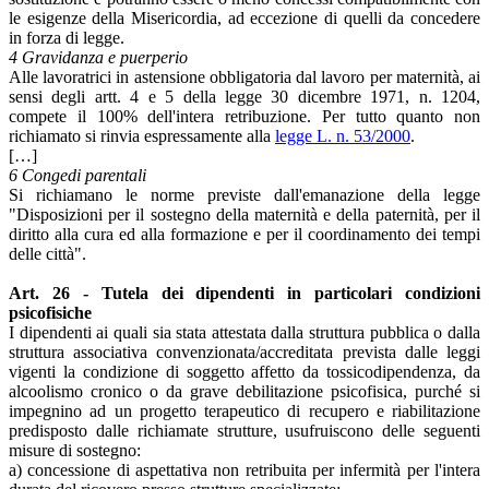
le esigenze della Misericordia, ad eccezione di quelli da concedere
in forza di legge.
4 Gravidanza e puerperio
Alle lavoratrici in astensione obbligatoria dal lavoro per maternità, ai
sensi degli artt. 4 e 5 della legge 30 dicembre 1971, n. 1204,
compete il 100% dell'intera retribuzione. Per tutto quanto non
richiamato si rinvia espressamente alla
legge L. n. 53/2000
.
[…]
6 Congedi parentali
Si richiamano le norme previste dall'emanazione della legge
"Disposizioni per il sostegno della maternità e della paternità, per il
diritto alla cura ed alla formazione e per il coordinamento dei tempi
delle città".
Art. 26 - Tutela dei dipendenti in particolari condizioni
psicofisiche
I dipendenti ai quali sia stata attestata dalla struttura pubblica o dalla
struttura associativa convenzionata/accreditata prevista dalle leggi
vigenti la condizione di soggetto affetto da tossicodipendenza, da
alcoolismo cronico o da grave debilitazione psicofisica, purché si
impegnino ad un progetto terapeutico di recupero e riabilitazione
predisposto dalle richiamate strutture, usufruiscono delle seguenti
misure di sostegno:
a) concessione di aspettativa non retribuita per infermità per l'intera