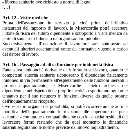
- libretto sanitario ove richiesto a norma di legge;
[…]
Art. 12 - Visite mediche
Prima dell'assunzione in servizio (e cioè prima dell'effettivo
instaurarsi del rapporto di lavoro), la Misericordia potrà accertare
l'idoneità fisica del futuro dipendente e sottoporlo a visita medica da
parte di sanitari di fiducia o da organi sanitari pubblici.
Successivamente all'assunzione il lavoratore sarà sottoposto ad
eventuali ulteriori accertamenti come da normativa vigente a carico
del datore di lavoro.
Art. 16 - Passaggio ad altra funzione per inidoneità fisica
Fatta salva l'inidoneità derivante da infortunio sul lavoro, quando le
competenti autorità sanitarie riconoscano il dipendente fisicamente
inidoneo in via permanente all'espletamento delle funzioni inerenti il
proprio inquadramento, le Misericordie - dietro richiesta del
dipendente e nel rispetto delle proprie facoltà - esperiranno ogni utile
tentativo per il suo recupero in funzioni diverse da quelle proprie
dell'inquadramento ricoperto.
Ove esista in organico la possibilità, si potrà ricorrere anche ad una
modifica dell'inquadramento in relazione alle coperture dei posti
vacanti e - comunque - compatibilmente con le capacità residuali del
lavoratore fermo restando che da quel momento le dinamiche
salariali seguiranno le norme previste dal nuovo inquadramento.