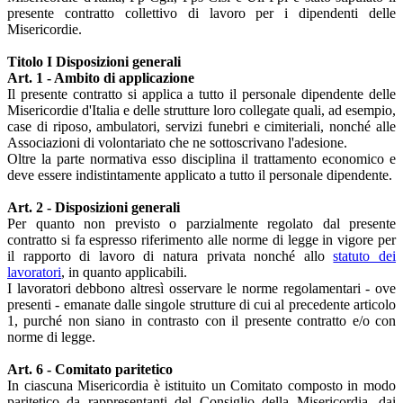
presente contratto collettivo di lavoro per i dipendenti delle
Misericordie.
Titolo I Disposizioni generali
Art. 1 - Ambito di applicazione
Il presente contratto si applica a tutto il personale dipendente delle
Misericordie d'Italia e delle strutture loro collegate quali, ad esempio,
case di riposo, ambulatori, servizi funebri e cimiteriali, nonché alle
Associazioni di volontariato che ne sottoscrivano l'adesione.
Oltre la parte normativa esso disciplina il trattamento economico e
deve essere indistintamente applicato a tutto il personale dipendente.
Art. 2 - Disposizioni generali
Per quanto non previsto o parzialmente regolato dal presente
contratto si fa espresso riferimento alle norme di legge in vigore per
il rapporto di lavoro di natura privata nonché allo
statuto dei
lavoratori
, in quanto applicabili.
I lavoratori debbono altresì osservare le norme regolamentari - ove
presenti - emanate dalle singole strutture di cui al precedente articolo
1, purché non siano in contrasto con il presente contratto e/o con
norme di legge.
Art. 6 - Comitato paritetico
In ciascuna Misericordia è istituito un Comitato composto in modo
paritetico da rappresentanti del Consiglio della Misericordia, dai