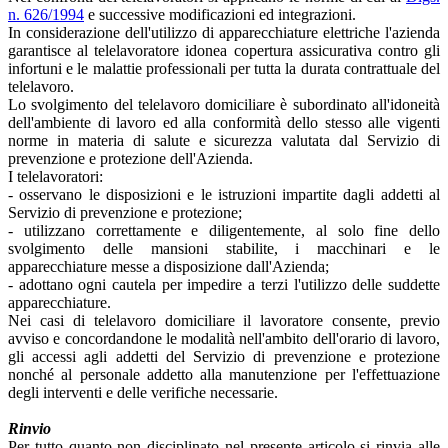
n. 626/1994
e successive modificazioni ed integrazioni.
In considerazione dell'utilizzo di apparecchiature elettriche l'azienda
garantisce al telelavoratore idonea copertura assicurativa contro gli
infortuni e le malattie professionali per tutta la durata contrattuale del
telelavoro.
Lo svolgimento del telelavoro domiciliare è subordinato all'idoneità
dell'ambiente di lavoro ed alla conformità dello stesso alle vigenti
norme in materia di salute e sicurezza valutata dal Servizio di
prevenzione e protezione dell'Azienda.
I telelavoratori:
- osservano le disposizioni e le istruzioni impartite dagli addetti al
Servizio di prevenzione e protezione;
- utilizzano correttamente e diligentemente, al solo fine dello
svolgimento delle mansioni stabilite, i macchinari e le
apparecchiature messe a disposizione dall'Azienda;
- adottano ogni cautela per impedire a terzi l'utilizzo delle suddette
apparecchiature.
Nei casi di telelavoro domiciliare il lavoratore consente, previo
avviso e concordandone le modalità nell'ambito dell'orario di lavoro,
gli accessi agli addetti del Servizio di prevenzione e protezione
nonché al personale addetto alla manutenzione per l'effettuazione
degli interventi e delle verifiche necessarie.
Rinvio
Per tutto quanto non disciplinato nel presente articolo si rinvia alle