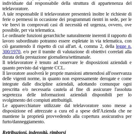
individuate dal responsabile della struttura di appartenenza del
telelavoratore.
A tale responsabile il telelavoratore presenterà inoltre le richieste di
ferie o permessi in occasione dei programmati rientri in sede, per le
vie brevi in comprovati casi di necessità ed urgenza, ovvero, ove
possibile, per via telematica.
Le ordinarie funzioni gerarchiche naturalmente inerenti il rapporto di
lavoro subordinato potranno essere espletate in via telematica, con
ciò garantendo il rispetto di cui all'art. 4, comma 2, della
legge n.
300/1970
, e/o per il tramite di valutazione di obiettivi correlati alla
durata della prestazione giornaliera/settimanale.
Il telelavoratore è tenuto ad osservare le disposizioni aziendali e
quanto previsto dal vigente CCL.
Il lavoratore assolverà le proprie mansioni attenendosi all'osservanza
delle vigenti norme, in quanto non espressamente derogate e come
integrate dalle discipline aziendali, adottando comunque ogni
prescritta e/o necessaria cautela al fine di assicurare l'assoluta
segretezza delle informazioni aziendali disponibili per lo
svolgimento dei compiuti attribuitigli.
Le apparecchiature utilizzate dal telelavoratore sono messe a
disposizione ed attrezzate a cura ed a spese dell'Azienda che ne
mantiene la proprietà provvedendo alla copertura assicurativa per
furto/danneggiamento.
Retribuzioni, indennità, rimborsi