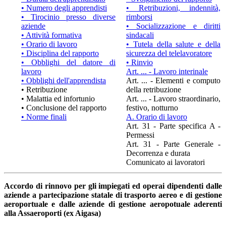
• Numero degli apprendisti
• Retribuzioni, indennità,
• Tirocinio presso diverse
rimborsi
aziende
• Socializzazione e diritti
• Attività formativa
sindacali
• Orario di lavoro
• Tutela della salute e della
• Disciplina del rapporto
sicurezza del telelavoratore
• Obblighi del datore di
• Rinvio
lavoro
Art. ... - Lavoro interinale
• Obblighi dell'apprendista
Art. ... - Elementi e computo
• Retribuzione
della retribuzione
• Malattia ed infortunio
Art. ... - Lavoro straordinario,
• Conclusione del rapporto
festivo, notturno
• Norme finali
A. Orario di lavoro
Art. 31 - Parte specifica A -
Permessi
Art. 31 - Parte Generale -
Decorrenza e durata
Comunicato ai lavoratori
Accordo di rinnovo per gli impiegati ed operai dipendenti dalle
aziende a partecipazione statale di trasporto aereo e di gestione
aeroportuale e dalle aziende di gestione aeropotuale aderenti
alla Assaeroporti (ex Aigasa)