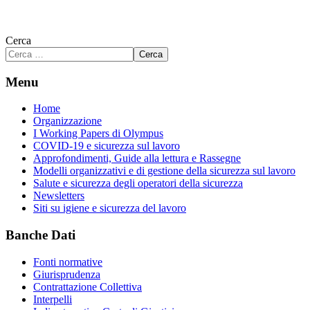
Cerca
Cerca
Menu
Home
Organizzazione
I Working Papers di Olympus
COVID-19 e sicurezza sul lavoro
Approfondimenti, Guide alla lettura e Rassegne
Modelli organizzativi e di gestione della sicurezza sul lavoro
Salute e sicurezza degli operatori della sicurezza
Newsletters
Siti su igiene e sicurezza del lavoro
Banche Dati
Fonti normative
Giurisprudenza
Contrattazione Collettiva
Interpelli