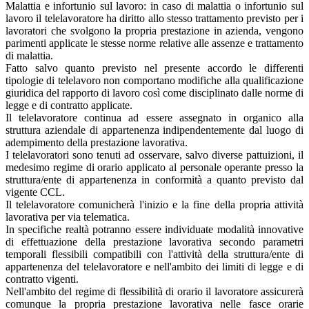
Malattia e infortunio sul lavoro: in caso di malattia o infortunio sul
lavoro il telelavoratore ha diritto allo stesso trattamento previsto per i
lavoratori che svolgono la propria prestazione in azienda, vengono
parimenti applicate le stesse norme relative alle assenze e trattamento
di malattia.
Fatto salvo quanto previsto nel presente accordo le differenti
tipologie di telelavoro non comportano modifiche alla qualificazione
giuridica del rapporto di lavoro così come disciplinato dalle norme di
legge e di contratto applicate.
Il telelavoratore continua ad essere assegnato in organico alla
struttura aziendale di appartenenza indipendentemente dal luogo di
adempimento della prestazione lavorativa.
I telelavoratori sono tenuti ad osservare, salvo diverse pattuizioni, il
medesimo regime di orario applicato al personale operante presso la
struttura/ente di appartenenza in conformità a quanto previsto dal
vigente CCL.
Il telelavoratore comunicherà l'inizio e la fine della propria attività
lavorativa per via telematica.
In specifiche realtà potranno essere individuate modalità innovative
di effettuazione della prestazione lavorativa secondo parametri
temporali flessibili compatibili con l'attività della struttura/ente di
appartenenza del telelavoratore e nell'ambito dei limiti di legge e di
contratto vigenti.
Nell'ambito del regime di flessibilità di orario il lavoratore assicurerà
comunque la propria prestazione lavorativa nelle fasce orarie