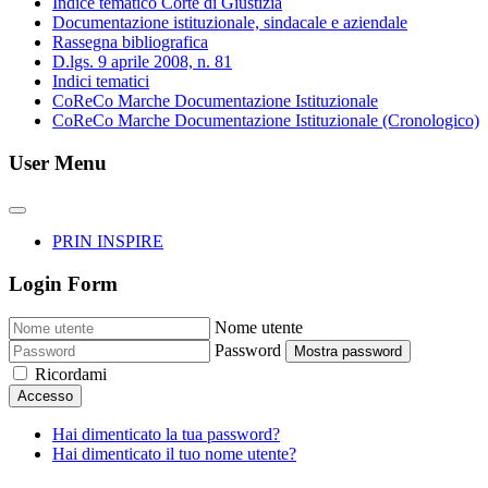
Indice tematico Corte di Giustizia
Documentazione istituzionale, sindacale e aziendale
Rassegna bibliografica
D.lgs. 9 aprile 2008, n. 81
Indici tematici
CoReCo Marche Documentazione Istituzionale
CoReCo Marche Documentazione Istituzionale (Cronologico)
User Menu
PRIN INSPIRE
Login Form
Nome utente
Password
Mostra password
Ricordami
Accesso
Hai dimenticato la tua password?
Hai dimenticato il tuo nome utente?