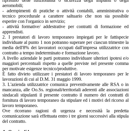
ripristino delle funzionalità o sicurezza degli impianti o degli
aeromobili;
- adempimenti di pratiche o attività contabili, amministrativa o
tecnico procedurale a carattere saltuario che non sia possibile
esperire con l'organico in servizio;
- attività formative/ addestrative per contratti di formazione ed
apprendisti.
2. I prestatori di lavoro temporaneo impiegati per le fattispecie
individuate al punto 1 non potranno superare per ciascun trimestre la
media dell'8% dei lavoratori occupati dall'impresa utilizzatrice con
contratto a tempo indeterminato e formazione lavoro.
A livello aziendale le parti potranno individuare ulteriori ipotesi e/o
maggiori percentuali rispetto a quelle previste nel presente comma
per motivate esigenze tecnico/produttive.
È fatto divieto utilizzare i prestatori di lavoro temporaneo per le
lavorazioni di cui al D.M. 31 maggio 1999.
3. L'azienda utilizzatrice comunica preventivamente alle RSA o in
mancanza, alle Oo.Ss. regionali/territoriali aderenti alle associazioni
sindacali stipulanti il presente contratto il numero dei contratti di
fornitura di lavoro temporaneo da stipulare ed i motivi del ricorso al
lavoro temporaneo.
Ove ricorrano ragioni di urgenza e necessità la predetta
comunicazione sarà effettuata entro i tre giorni successivi alla stipula
del contratto.