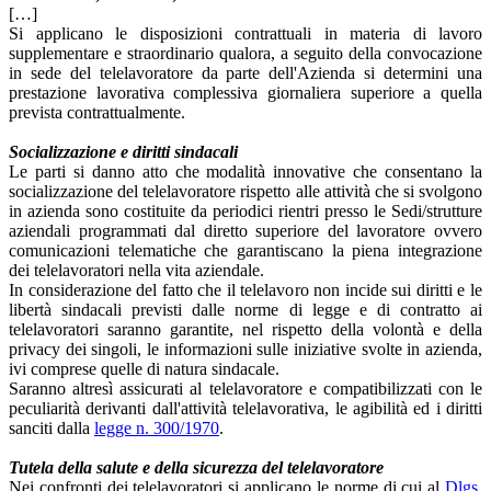
[…]
Si applicano le disposizioni contrattuali in materia di lavoro
supplementare e straordinario qualora, a seguito della convocazione
in sede del telelavoratore da parte dell'Azienda si determini una
prestazione lavorativa complessiva giornaliera superiore a quella
prevista contrattualmente.
Socializzazione e diritti sindacali
Le parti si danno atto che modalità innovative che consentano la
socializzazione del telelavoratore rispetto alle attività che si svolgono
in azienda sono costituite da periodici rientri presso le Sedi/strutture
aziendali programmati dal diretto superiore del lavoratore ovvero
comunicazioni telematiche che garantiscano la piena integrazione
dei telelavoratori nella vita aziendale.
In considerazione del fatto che il telelavoro non incide sui diritti e le
libertà sindacali previsti dalle norme di legge e di contratto ai
telelavoratori saranno garantite, nel rispetto della volontà e della
privacy dei singoli, le informazioni sulle iniziative svolte in azienda,
ivi comprese quelle di natura sindacale.
Saranno altresì assicurati al telelavoratore e compatibilizzati con le
peculiarità derivanti dall'attività telelavorativa, le agibilità ed i diritti
sanciti dalla
legge n. 300/1970
.
Tutela della salute e della sicurezza del telelavoratore
Nei confronti dei telelavoratori si applicano le norme di cui al
Dlgs.