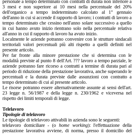
personale a tempo determinato con contratti di durata non inferiore a
3 mesi e non superiore ai 10 mesi nella percentuale del 20%
dell'organico a tempo indeterminato calcolato al 1° gennaio
dell'anno in cui si accende il rapporto di lavoro; i contratti di lavoro a
tempo determinato che cessino nell'anno solare successivo a quello
in cui hanno avuto inizio rientrano solo nella percentuale relativa
all'anno in cui il rapporto di lavoro ha avuto inizio.
Localmente le aziende potranno convenire con le strutture sindacali
territoriali valori percentuali più alti rispetto a quelli definiti nel
presente articolo.
Per far fronte alla minore prestazione che si determina con le
modalità previste al punto 8 dell'Art. ??? lavoro a tempo parziale, le
aziende potranno fare ricorso a contratti a termine di durata pari al
periodo di riduzione della prestazione lavorativa, anche superando le
percentuali e la durata previste dalle assunzioni con contratto a
tempo determinato di cui al presente articolo.
Le risorse potranno essere alternativamente assunte ai sensi dell'art.
23 legge n. 56/1987 e della legge n. 230/1962 e viceversa nel
rispetto dei limiti temporali di legge.
Telelavoro
Tipologie di telelavoro
Le tipologie di telelavoro attivabili in azienda sono le seguenti:
telelavoro domiciliare - (o
home working
): l'effettuazione della
prestazione lavorativa avviene, di norma, presso il domicilio del