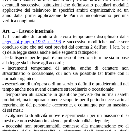
eventuali successive pattuizioni che definiscano peculiari modalità
applicative del telelavoro in specifici ambiti organizzativi; ad un
anno dalla prima applicazione le Parti si incontreranno per una
verifica congiunta.
Art. ... - Lavoro interinale
1. Il contratto di fornitura di lavoro temporaneo disciplinato dalla
legge 24 giugno 1997, n. 196
e successive modifiche può essere
concluso oltre che nei casi previsti dal comma 2 dell'art. 1 lett. b) e
c) della legge stessa anche nelle seguenti fattispecie:
- le fattispecie per le quali è ammesso il lavoro a termine sia in base
alla legge sia in base agli accordi;
- incrementi temporanei di attività, anche di carattere non
straordinario o occasionale, cui non sia possibile far fronte con il
normale organico;
- esecuzione di un'opera o di un servizio definiti e predeterminati nel
tempo anche non aventi carattere straordinario o occasionale;
- temporanea utilizzazione in qualifiche previste dai normali assetti
produttivi, ma temporaneamente scoperte per il periodo necessario al
reperimento del personale occorrente, e comunque per un massimo
di sei mesi;
- svolgimento di attività nuove e sperimentali per un massimo di 6
mesi ove non esistano in azienda professionalità adeguate;
- necessità non programmabili connesse alla manutenzione e/o al