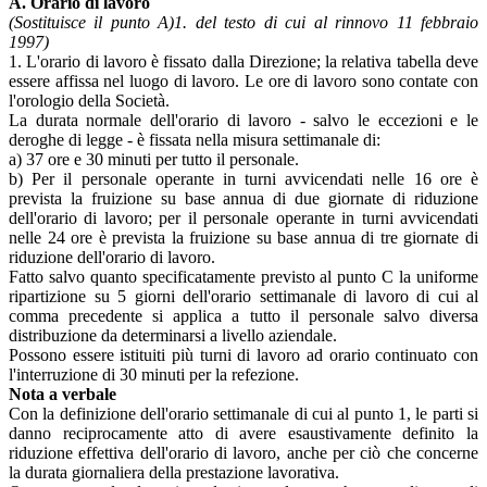
A. Orario di lavoro
(Sostituisce il punto A)1. del testo di cui al rinnovo 11 febbraio
1997)
1. L'orario di lavoro è fissato dalla Direzione; la relativa tabella deve
essere affissa nel luogo di lavoro. Le ore di lavoro sono contate con
l'orologio della Società.
La durata normale dell'orario di lavoro - salvo le eccezioni e le
deroghe di legge - è fissata nella misura settimanale di:
a) 37 ore e 30 minuti per tutto il personale.
b) Per il personale operante in turni avvicendati nelle 16 ore è
prevista la fruizione su base annua di due giornate di riduzione
dell'orario di lavoro; per il personale operante in turni avvicendati
nelle 24 ore è prevista la fruizione su base annua di tre giornate di
riduzione dell'orario di lavoro.
Fatto salvo quanto specificatamente previsto al punto C la uniforme
ripartizione su 5 giorni dell'orario settimanale di lavoro di cui al
comma precedente si applica a tutto il personale salvo diversa
distribuzione da determinarsi a livello aziendale.
Possono essere istituiti più turni di lavoro ad orario continuato con
l'interruzione di 30 minuti per la refezione.
Nota a verbale
Con la definizione dell'orario settimanale di cui al punto 1, le parti si
danno reciprocamente atto di avere esaustivamente definito la
riduzione effettiva dell'orario di lavoro, anche per ciò che concerne
la durata giornaliera della prestazione lavorativa.