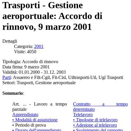
Trasporti - Gestione
aeroportuale: Accordo di
rinnovo, 9 marzo 2001
Dettagli
Categoria:
2001
Visite: 4050
Tipologia: Accordo di rinnovo
Data firma: 9 marzo 2001
Validità: 01.01.2000 - 31.12. 2003
Parti
: Assaereo e Filt-Cgil, Fit-Cisl, Uiltrasporti-Uil, Ugl Trasporti
Settori: Trasporti, Gestione aeroportuale
Sommario
:
Art. ... - Lavoro a tempo
Contratto a tempo
parziale
determinato
Apprendistato
Telelavoro
• Modalità di assunzione
• Tipologie di telelavoro
• Periodo di prova
• Adesione al telelavoro
• Durata dell'apprendistato
• Svolgimento del rapporto