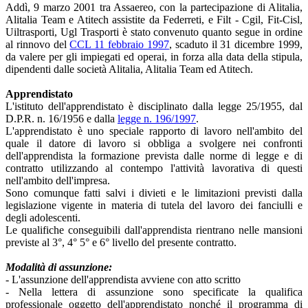
Addì, 9 marzo 2001 tra Assaereo, con la partecipazione di Alitalia,
Alitalia Team e Atitech assistite da Federreti, e Filt - Cgil, Fit-Cisl,
Uiltrasporti, Ugl Trasporti è stato convenuto quanto segue in ordine
al rinnovo del
CCL 11 febbraio 1997
, scaduto il 31 dicembre 1999,
da valere per gli impiegati ed operai, in forza alla data della stipula,
dipendenti dalle società Alitalia, Alitalia Team ed Atitech.
Apprendistato
L'istituto dell'apprendistato è disciplinato dalla legge 25/1955, dal
D.P.R. n. 16/1956 e dalla
legge n. 196/1997
.
L'apprendistato è uno speciale rapporto di lavoro nell'ambito del
quale il datore di lavoro si obbliga a svolgere nei confronti
dell'apprendista la formazione prevista dalle norme di legge e di
contratto utilizzando al contempo l'attività lavorativa di questi
nell'ambito dell'impresa.
Sono comunque fatti salvi i divieti e le limitazioni previsti dalla
legislazione vigente in materia di tutela del lavoro dei fanciulli e
degli adolescenti.
Le qualifiche conseguibili dall'apprendista rientrano nelle mansioni
previste al 3°, 4° 5° e 6° livello del presente contratto.
Modalità di assunzione:
- L'assunzione dell'apprendista avviene con atto scritto
- Nella lettera di assunzione sono specificate la qualifica
professionale oggetto dell'apprendistato nonché il programma di