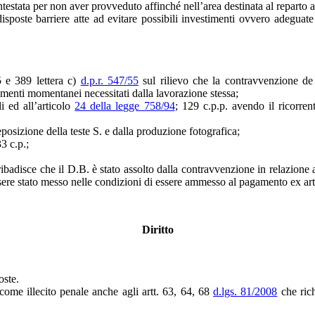
contestata per non aver provveduto affinché nell’area destinata al repar
poste barriere atte ad evitare possibili investimenti ovvero adeguate 
5 e 389 lettera c)
d.p.r. 547/55
sul rilievo che la contravvenzione de q
menti momentanei necessitati dalla lavorazione stessa;
i ed all’articolo
24 della legge 758/94
; 129 c.p.p. avendo il ricorre
posizione della teste S. e dalla produzione fotografica;
3 c.p.;
i ribadisce che il D.B. è stato assolto dalla contravvenzione in relazione
essere stato messo nelle condizioni di essere ammesso al pagamento ex ar
Diritto
oste.
ome illecito penale anche agli artt. 63, 64, 68
d.lgs. 81/2008
che rich