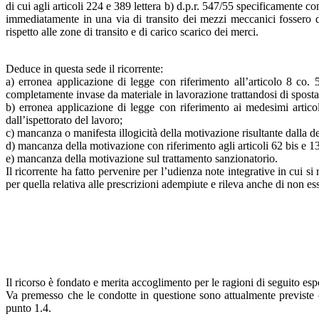
di cui agli articoli 224 e 389 lettera b) d.p.r. 547/55 specificamente 
immediatamente in una via di transito dei mezzi meccanici fossero dis
rispetto alle zone di transito e di carico scarico dei merci.
Deduce in questa sede il ricorrente:
a) erronea applicazione di legge con riferimento all’articolo 8 co. 
completamente invase da materiale in lavorazione trattandosi di sposta
b) erronea applicazione di legge con riferimento ai medesimi articol
dall’ispettorato del lavoro;
c) mancanza o manifesta illogicità della motivazione risultante dalla de
d) mancanza della motivazione con riferimento agli articoli 62 bis e 13
e) mancanza della motivazione sul trattamento sanzionatorio.
Il ricorrente ha fatto pervenire per l’udienza note integrative in cui s
per quella relativa alle prescrizioni adempiute e rileva anche di non 
Il ricorso è fondato e merita accoglimento per le ragioni di seguito esp
Va premesso che le condotte in questione sono attualmente previste c
punto 1.4.