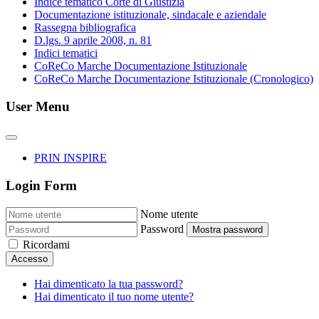
Indice tematico Corte di Giustizia
Documentazione istituzionale, sindacale e aziendale
Rassegna bibliografica
D.lgs. 9 aprile 2008, n. 81
Indici tematici
CoReCo Marche Documentazione Istituzionale
CoReCo Marche Documentazione Istituzionale (Cronologico)
User Menu
PRIN INSPIRE
Login Form
Nome utente
Password
Mostra password
Ricordami
Accesso
Hai dimenticato la tua password?
Hai dimenticato il tuo nome utente?