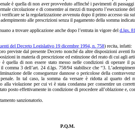
penale è quella di non aver provveduto affinché i pavimenti di passaggi 
male circolazione e di consentire ai mezzi di trasporto l’esecuzione de
erificare se la regolarizzazione avvenuta dopo il primo accesso sia suffi
o adempimento alle prescrizioni senza il pagamento della somma indicata 
tinuano a trovare applicazione anche dopo l’entrata in vigore del
d.lgs. 
uenti del Decreto Legislativo 19 dicembre 1994, n. 758
) recita, infatti:
oro previste dal presente Decreto nonché da altre disposizioni aventi for
zioni in materia di prescrizione ed estinzione del reato di cui agli art
che è quella di non essere stato messo nelle condizioni di operare il
l comma 3 dell’art. 24 d.lgs. 758/94 stabilisce che “3. L’adempimento
iminazione delle conseguenze dannose o pericolose della contravvenzio
ice penale. In tal caso, la somma da versare è ridotta al quarto de
 alla violazione per cui vi è stata condanna per consentire un corrett
 stato posto effettivamente in condizione di procedere all’oblazione e, 
attamento sanzionatorio.
P.Q.M.