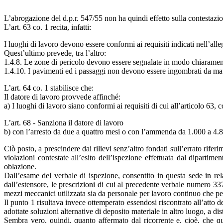
L’abrogazione del d.p.r. 547/55 non ha quindi effetto sulla contestazio
L’art. 63 co. 1 recita, infatti:
I luoghi di lavoro devono essere conformi ai requisiti indicati nell’alle
Quest’ultimo prevede, tra l’altro:
1.4.8. Le zone di pericolo devono essere segnalate in modo chiarament
1.4.10. I pavimenti ed i passaggi non devono essere ingombrati da mat
L’art. 64 co. 1 stabilisce che:
Il datore di lavoro provvede affinché:
a) I luoghi di lavoro siano conformi ai requisiti di cui all’articolo 63, 
L’art. 68 - Sanziona il datore di lavoro
b) con l’arresto da due a quattro mesi o con l’ammenda da 1.000 a 4.8
Ciò posto, a prescindere dai rilievi senz’altro fondati sull’errato rife
violazioni contestate all’esito dell’ispezione effettuata dal dipar
oblazione.
Dall’esame del verbale di ispezione, consentito in questa sede in rel
dall’estensore, le prescrizioni di cui al precedente verbale numero 33
mezzi meccanici utilizzata sia da personale per lavoro continuo che pe
Il punto 1 risultava invece ottemperato essendosi riscontrato all’atto d
adottate soluzioni alternative di deposito materiale in altro luogo, a di
Sembra vero, quindi, quanto affermato dal ricorrente e, cioè, che qu