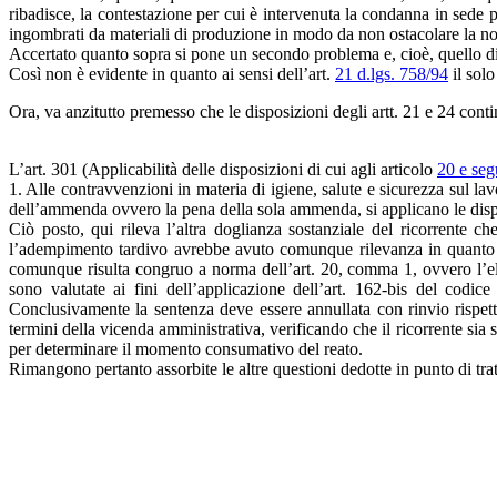
ribadisce, la contestazione per cui è intervenuta la condanna in sede 
ingombrati da materiali di produzione in modo da non ostacolare la nor
Accertato quanto sopra si pone un secondo problema e, cioè, quello di v
Così non è evidente in quanto ai sensi dell’art.
21 d.lgs. 758/94
il sol
Ora, va anzitutto premesso che le disposizioni degli artt. 21 e 24 con
L’art. 301 (Applicabilità delle disposizioni di cui agli articolo
20 e seg
1. Alle contravvenzioni in materia di igiene, salute e sicurezza sul lav
dell’ammenda ovvero la pena della sola ammenda, si applicano le disposi
Ciò posto, qui rileva l’altra doglianza sostanziale del ricorrente 
l’adempimento tardivo avrebbe avuto comunque rilevanza in quanto i
comunque risulta congruo a norma dell’art. 20, comma 1, ovvero l’el
sono valutate ai fini dell’applicazione dell’art. 162-bis del cod
Conclusivamente la sentenza deve essere annullata con rinvio rispetto
termini della vicenda amministrativa, verificando che il ricorrente sia
per determinare il momento consumativo del reato.
Rimangono pertanto assorbite le altre questioni dedotte in punto di tr