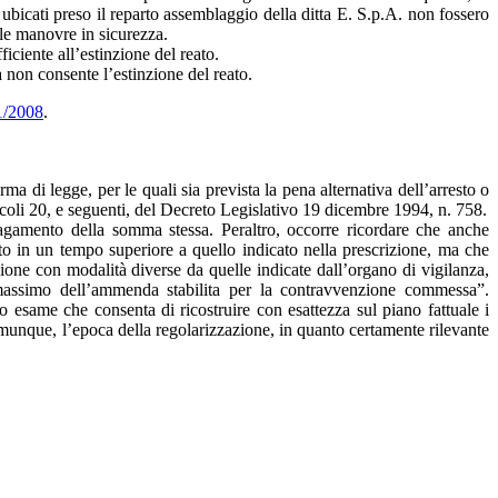
ubicati preso il reparto assemblaggio della ditta E. S.p.A. non fossero
lle manovre in sicurezza.
ciente all’estinzione del reato.
non consente l’estinzione del reato.
81/2008
.
ma di legge, per le quali sia prevista la pena alternativa dell’arresto o
icoli 20, e seguenti, del Decreto Legislativo 19 dicembre 1994, n. 758.
 pagamento della somma stessa. Peraltro, occorre ricordare che anche
 in un tempo superiore a quello indicato nella prescrizione, ma che
ne con modalità diverse da quelle indicate dall’organo di vigilanza,
l massimo dell’ammenda stabilita per la contravvenzione commessa”.
o esame che consenta di ricostruire con esattezza sul piano fattuale i
comunque, l’epoca della regolarizzazione, in quanto certamente rilevante