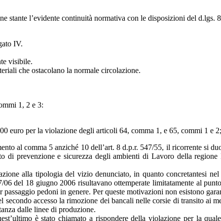
ne stante l’evidente continuità normativa con le disposizioni del d.lgs. 
gato IV.
e visibile.
eriali che ostacolano la normale circolazione.
commi 1, 2 e 3:
00 euro per la violazione degli articoli 64, comma 1, e 65, commi 1 e 2
rimento al comma 5 anziché 10 dell’art. 8 d.p.r. 547/55, il ricorrente si d
timento di prevenzione e sicurezza degli ambienti di Lavoro della regi
azione alla tipologia del vizio denunciato, in quanto concretantesi nel
7/06 del 18 giugno 2006 risultavano ottemperate limitatamente al punto 1
r passaggio pedoni in genere. Per queste motivazioni non esistono garanz
el secondo accesso la rimozione dei bancali nelle corsie di transito ai m
stanza dalle linee di produzione.
est’ultimo è stato chiamato a rispondere della violazione per la quale