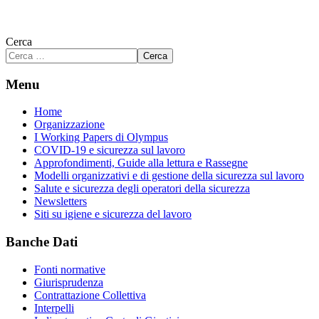
Cerca
Cerca
Menu
Home
Organizzazione
I Working Papers di Olympus
COVID-19 e sicurezza sul lavoro
Approfondimenti, Guide alla lettura e Rassegne
Modelli organizzativi e di gestione della sicurezza sul lavoro
Salute e sicurezza degli operatori della sicurezza
Newsletters
Siti su igiene e sicurezza del lavoro
Banche Dati
Fonti normative
Giurisprudenza
Contrattazione Collettiva
Interpelli