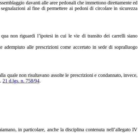
to assemblaggio davanti alle aree pedonali che immettono direttamente ed
segnalazioni al fine di permettere ai pedoni di circolare in sicurezza
ua non riguardi l’ipotesi in cui le vie di transito dei carrelli siano
nte adempiuto alle prescrizioni come accertato in sede di sopralluogo
 alla quale non risultavano assolte le prescrizioni e condannato, invece,
t.
21 d.lgs. n. 758/94
.
iamano, in particolare, anche la disciplina contenuta nell’allegato IV