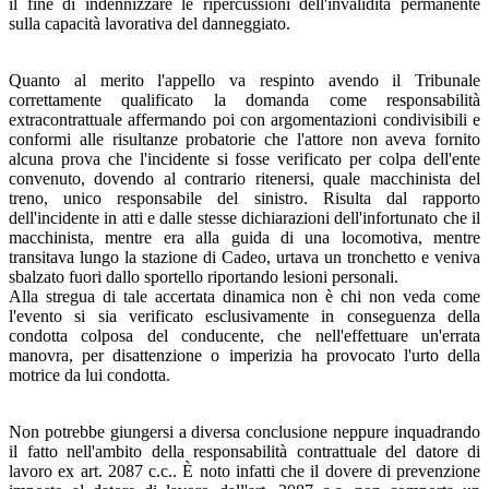
il fine di indennizzare le ripercussioni dell'invalidità permanente
sulla capacità lavorativa del danneggiato.
Quanto al merito l'appello va respinto avendo il Tribunale
correttamente qualificato la domanda come responsabilità
extracontrattuale affermando poi con argomentazioni condivisibili e
conformi alle risultanze probatorie che l'attore non aveva fornito
alcuna prova che l'incidente si fosse verificato per colpa dell'ente
convenuto, dovendo al contrario ritenersi, quale macchinista del
treno, unico responsabile del sinistro. Risulta dal rapporto
dell'incidente in atti e dalle stesse dichiarazioni dell'infortunato che il
macchinista, mentre era alla guida di una locomotiva, mentre
transitava lungo la stazione di Cadeo, urtava un tronchetto e veniva
sbalzato fuori dallo sportello riportando lesioni personali.
Alla stregua di tale accertata dinamica non è chi non veda come
l'evento si sia verificato esclusivamente in conseguenza della
condotta colposa del conducente, che nell'effettuare un'errata
manovra, per disattenzione o imperizia ha provocato l'urto della
motrice da lui condotta.
Non potrebbe giungersi a diversa conclusione neppure inquadrando
il fatto nell'ambito della responsabilità contrattuale del datore di
lavoro ex art. 2087 c.c.. È noto infatti che il dovere di prevenzione