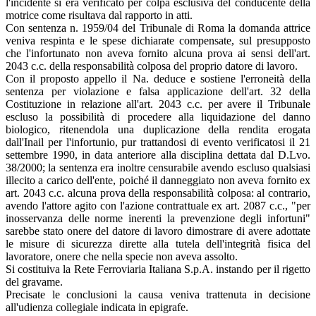
l'incidente si era verificato per colpa esclusiva del conducente della
motrice come risultava dal rapporto in atti.
Con sentenza n. 1959/04 del Tribunale di Roma la domanda attrice
veniva respinta e le spese dichiarate compensate, sul presupposto
che l'infortunato non aveva fornito alcuna prova ai sensi dell'art.
2043 c.c. della responsabilità colposa del proprio datore di lavoro.
Con il proposto appello il Na. deduce e sostiene l'erroneità della
sentenza per violazione e falsa applicazione dell'art. 32 della
Costituzione in relazione all'art. 2043 c.c. per avere il Tribunale
escluso la possibilità di procedere alla liquidazione del danno
biologico, ritenendola una duplicazione della rendita erogata
dall'Inail per l'infortunio, pur trattandosi di evento verificatosi il 21
settembre 1990, in data anteriore alla disciplina dettata dal D.Lvo.
38/2000; la sentenza era inoltre censurabile avendo escluso qualsiasi
illecito a carico dell'ente, poiché il danneggiato non aveva fornito ex
art. 2043 c.c. alcuna prova della responsabilità colposa: al contrario,
avendo l'attore agito con l'azione contrattuale ex art. 2087 c.c., "per
inosservanza delle norme inerenti la prevenzione degli infortuni"
sarebbe stato onere del datore di lavoro dimostrare di avere adottate
le misure di sicurezza dirette alla tutela dell'integrità fisica del
lavoratore, onere che nella specie non aveva assolto.
Si costituiva la Rete Ferroviaria Italiana S.p.A. instando per il rigetto
del gravame.
Precisate le conclusioni la causa veniva trattenuta in decisione
all'udienza collegiale indicata in epigrafe.