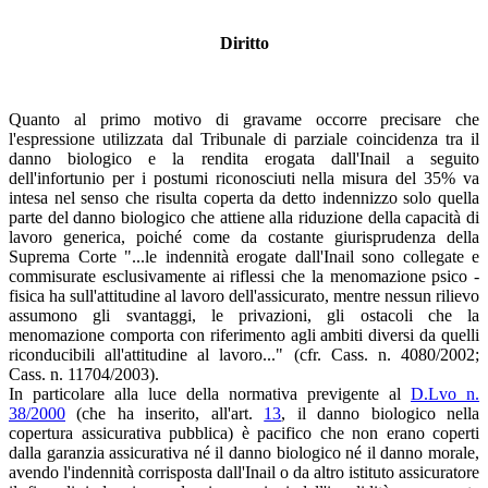
Diritto
Quanto al primo motivo di gravame occorre precisare che
l'espressione utilizzata dal Tribunale di parziale coincidenza tra il
danno biologico e la rendita erogata dall'Inail a seguito
dell'infortunio per i postumi riconosciuti nella misura del 35% va
intesa nel senso che risulta coperta da detto indennizzo solo quella
parte del danno biologico che attiene alla riduzione della capacità di
lavoro generica, poiché come da costante giurisprudenza della
Suprema Corte "...le indennità erogate dall'Inail sono collegate e
commisurate esclusivamente ai riflessi che la menomazione psico -
fisica ha sull'attitudine al lavoro dell'assicurato, mentre nessun rilievo
assumono gli svantaggi, le privazioni, gli ostacoli che la
menomazione comporta con riferimento agli ambiti diversi da quelli
riconducibili all'attitudine al lavoro..." (cfr. Cass. n. 4080/2002;
Cass. n. 11704/2003).
In particolare alla luce della normativa previgente al
D.Lvo n.
38/2000
(che ha inserito, all'art.
13
, il danno biologico nella
copertura assicurativa pubblica) è pacifico che non erano coperti
dalla garanzia assicurativa né il danno biologico né il danno morale,
avendo l'indennità corrisposta dall'Inail o da altro istituto assicuratore