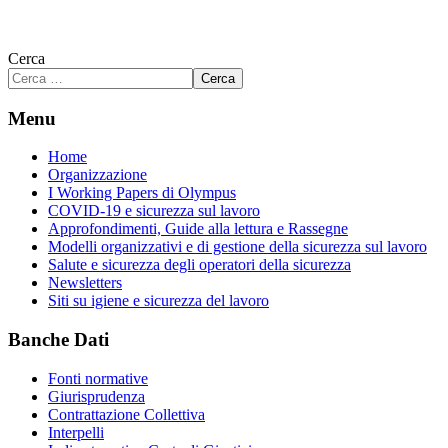
Cerca
Cerca
Menu
Home
Organizzazione
I Working Papers di Olympus
COVID-19 e sicurezza sul lavoro
Approfondimenti, Guide alla lettura e Rassegne
Modelli organizzativi e di gestione della sicurezza sul lavoro
Salute e sicurezza degli operatori della sicurezza
Newsletters
Siti su igiene e sicurezza del lavoro
Banche Dati
Fonti normative
Giurisprudenza
Contrattazione Collettiva
Interpelli