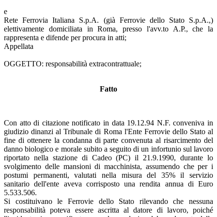
e
Rete Ferrovia Italiana S.p.A. (già Ferrovie dello Stato S.p.A.,)
elettivamente domiciliata in Roma, presso l'avv.to A.P., che la
rappresenta e difende per procura in atti;
Appellata
OGGETTO: responsabilità extracontrattuale;
Fatto
Con atto di citazione notificato in data 19.12.94 N.F. conveniva in
giudizio dinanzi al Tribunale di Roma l'Ente Ferrovie dello Stato al
fine di ottenere la condanna di parte convenuta al risarcimento del
danno biologico e morale subito a seguito di un infortunio sul lavoro
riportato nella stazione di Cadeo (PC) il 21.9.1990, durante lo
svolgimento delle mansioni di macchinista, assumendo che per i
postumi permanenti, valutati nella misura del 35% il servizio
sanitario dell'ente aveva corrisposto una rendita annua di Euro
5.533.506.
Si costituivano le Ferrovie dello Stato rilevando che nessuna
responsabilità poteva essere ascritta al datore di lavoro, poiché