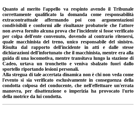
Quanto al merito l'appello va respinto avendo il Tribunale
correttamente qualificato la domanda come responsabilità
extracontrattuale affermando poi con argomentazioni
condivisibili e conformi alle risultanze probatorie che l'attore
non aveva fornito alcuna prova che l'incidente si fosse verificato
per colpa dell'ente convenuto, dovendo al contrario ritenersi,
quale macchinista del treno, unico responsabile del sinistro.
Risulta dal rapporto dell'incidente in atti e dalle stesse
dichiarazioni dell'infortunato che il macchinista, mentre era alla
guida di una locomotiva, mentre transitava lungo la stazione di
Cadeo, urtava un tronchetto e veniva sbalzato fuori dallo
sportello riportando lesioni personali.
Alla stregua di tale accertata dinamica non è chi non veda come
l'evento si sia verificato esclusivamente in conseguenza della
condotta colposa del conducente, che nell'effettuare un'errata
manovra, per disattenzione o imperizia ha provocato l'urto
della motrice da lui condotta.