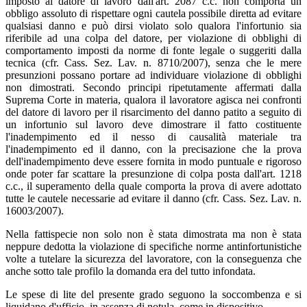
imposto al datore di lavoro dall'art. 2087 c.c. non comporta un
obbligo assoluto di rispettare ogni cautela possibile diretta ad evitare
qualsiasi danno e può dirsi violato solo qualora l'infortunio sia
riferibile ad una colpa del datore, per violazione di obblighi di
comportamento imposti da norme di fonte legale o suggeriti dalla
tecnica (cfr. Cass. Sez. Lav. n. 8710/2007), senza che le mere
presunzioni possano portare ad individuare violazione di obblighi
non dimostrati. Secondo principi ripetutamente affermati dalla
Suprema Corte in materia, qualora il lavoratore agisca nei confronti
del datore di lavoro per il risarcimento del danno patito a seguito di
un infortunio sul lavoro deve dimostrare il fatto costituente
l'inadempimento ed il nesso di causalità materiale tra
l'inadempimento ed il danno, con la precisazione che la prova
dell'inadempimento deve essere fornita in modo puntuale e rigoroso
onde poter far scattare la presunzione di colpa posta dall'art. 1218
c.c., il superamento della quale comporta la prova di avere adottato
tutte le cautele necessarie ad evitare il danno (cfr. Cass. Sez. Lav. n.
16003/2007).
Nella fattispecie non solo non è stata dimostrata ma non è stata
neppure dedotta la violazione di specifiche norme antinfortunistiche
volte a tutelare la sicurezza del lavoratore, con la conseguenza che
anche sotto tale profilo la domanda era del tutto infondata.
Le spese di lite del presente grado seguono la soccombenza e si
liquidano d'ufficio, in assenza di notula, come in dispositivo.