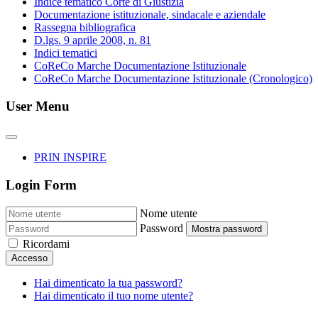
Indice tematico Corte di Giustizia
Documentazione istituzionale, sindacale e aziendale
Rassegna bibliografica
D.lgs. 9 aprile 2008, n. 81
Indici tematici
CoReCo Marche Documentazione Istituzionale
CoReCo Marche Documentazione Istituzionale (Cronologico)
User Menu
PRIN INSPIRE
Login Form
Nome utente
Password
Mostra password
Ricordami
Accesso
Hai dimenticato la tua password?
Hai dimenticato il tuo nome utente?