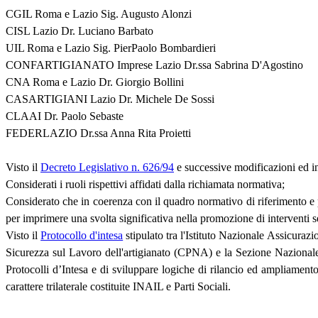
CGIL Roma e Lazio Sig. Augusto Alonzi
CISL Lazio Dr. Luciano Barbato
UIL Roma e Lazio Sig. PierPaolo Bombardieri
CONFARTIGIANATO Imprese Lazio Dr.ssa Sabrina D'Agostino
CNA Roma e Lazio Dr. Giorgio Bollini
CASARTIGIANI Lazio Dr. Michele De Sossi
CLAAI Dr. Paolo Sebaste
FEDERLAZIO Dr.ssa Anna Rita Proietti
Visto il
Decreto Legislativo n. 626/94
e successive modificazioni ed in
Considerati i ruoli rispettivi affidati dalla richiamata normativa;
Considerato che in coerenza con il quadro normativo di riferimento e per
per imprimere una svolta significativa nella promozione di interventi s
Visto il
Protocollo d'intesa
stipulato tra l'Istituto Nazionale Assicuraz
Sicurezza sul Lavoro dell'artigianato (CPNA) e la Sezione Nazional
Protocolli d’Intesa e di sviluppare logiche di rilancio ed ampliamento d
carattere trilaterale costituite INAIL e Parti Sociali.