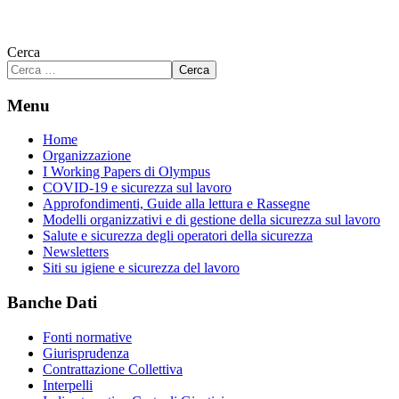
Cerca
Cerca
Menu
Home
Organizzazione
I Working Papers di Olympus
COVID-19 e sicurezza sul lavoro
Approfondimenti, Guide alla lettura e Rassegne
Modelli organizzativi e di gestione della sicurezza sul lavoro
Salute e sicurezza degli operatori della sicurezza
Newsletters
Siti su igiene e sicurezza del lavoro
Banche Dati
Fonti normative
Giurisprudenza
Contrattazione Collettiva
Interpelli