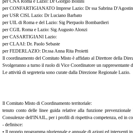
per CNA Roma e Lazio: Dr Giorgio Bollini
per CONFARTIGIANATO Imprese Lazio: Dr ssa Sabrina D'Agosti
per USR ClSL Lazio: Dr Luciano Barbato
per UIL di Roma e del Lazio: Sig Pierpaolo Bombardieri
per CGIL Roma e Lazio: Sig Augusto Alonzi
per CASARTIGIANI Lazio:
per CLAAI: Dr. Paolo Sebaste
per FEDERLAZIO: Dr.ssa Anna Rita Proietti
Il coordinamento del Comitato Misto è affidato al Direttore della Dir
Svolgeranno a turno il ruolo di Vice Coordinatore un rappresentante de
Le attività di segreteria sono curate dalla Direzione Regionale Lazio.
Il Comitato Misto di Coordinamento territoriale:
tenuto conto delle linee guida relative alla funzione prevenzionale I
Consulenze dell'INAIL, per i profili di rispettiva competenza, ed in c
- definisce:
• Il proprio programma pluriennale e annuale di azioni ed interventi in