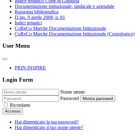
Indice tematico Corte di Giustizia
Documentazione istituzionale, sindacale e aziendale
Rassegna bibliografica
D.lgs. 9 aprile 2008, n. 81
Indici tematici
CoReCo Marche Documentazione Istituzionale
CoReCo Marche Documentazione Istituzionale (Cronologico)
User Menu
PRIN INSPIRE
Login Form
Nome utente
Password
Mostra password
Ricordami
Accesso
Hai dimenticato la tua password?
Hai dimenticato il tuo nome utente?