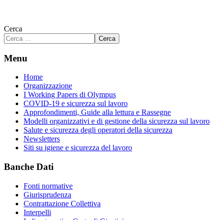
Cerca
Cerca
Menu
Home
Organizzazione
I Working Papers di Olympus
COVID-19 e sicurezza sul lavoro
Approfondimenti, Guide alla lettura e Rassegne
Modelli organizzativi e di gestione della sicurezza sul lavoro
Salute e sicurezza degli operatori della sicurezza
Newsletters
Siti su igiene e sicurezza del lavoro
Banche Dati
Fonti normative
Giurisprudenza
Contrattazione Collettiva
Interpelli