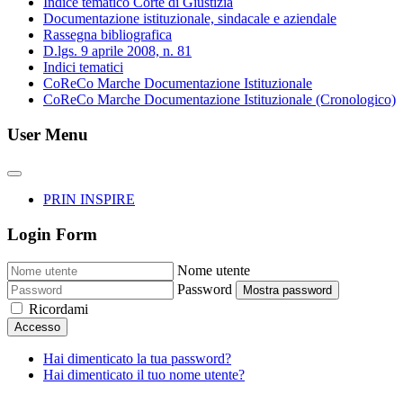
Indice tematico Corte di Giustizia
Documentazione istituzionale, sindacale e aziendale
Rassegna bibliografica
D.lgs. 9 aprile 2008, n. 81
Indici tematici
CoReCo Marche Documentazione Istituzionale
CoReCo Marche Documentazione Istituzionale (Cronologico)
User Menu
PRIN INSPIRE
Login Form
Nome utente
Password
Mostra password
Ricordami
Accesso
Hai dimenticato la tua password?
Hai dimenticato il tuo nome utente?