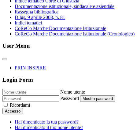
Indice tematico Corte di Giustizia
Documentazione istituzionale, sindacale e aziendale
Rassegna bibliografica
D.lgs. 9 aprile 2008, n. 81
Indici tematici
CoReCo Marche Documentazione Istituzionale
CoReCo Marche Documentazione Istituzionale (Cronologico)
User Menu
PRIN INSPIRE
Login Form
Nome utente
Password
Mostra password
Ricordami
Accesso
Hai dimenticato la tua password?
Hai dimenticato il tuo nome utente?