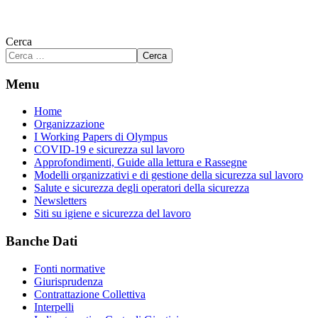
Cerca
Cerca
Menu
Home
Organizzazione
I Working Papers di Olympus
COVID-19 e sicurezza sul lavoro
Approfondimenti, Guide alla lettura e Rassegne
Modelli organizzativi e di gestione della sicurezza sul lavoro
Salute e sicurezza degli operatori della sicurezza
Newsletters
Siti su igiene e sicurezza del lavoro
Banche Dati
Fonti normative
Giurisprudenza
Contrattazione Collettiva
Interpelli