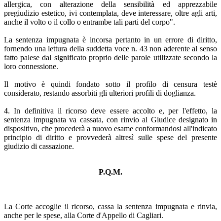
allergica, con alterazione della sensibilità ed apprezzabile
pregiudizio estetico, ivi contemplata, deve interessare, oltre agli arti,
anche il volto o il collo o entrambe tali parti del corpo".
La sentenza impugnata è incorsa pertanto in un errore di diritto,
fornendo una lettura della suddetta voce n. 43 non aderente al senso
fatto palese dal significato proprio delle parole utilizzate secondo la
loro connessione.
Il motivo è quindi fondato sotto il profilo di censura testè
considerato, restando assorbiti gli ulteriori profili di doglianza.
4. In definitiva il ricorso deve essere accolto e, per l'effetto, la
sentenza impugnata va cassata, con rinvio al Giudice designato in
dispositivo, che procederà a nuovo esame conformandosi all'indicato
principio di diritto e provvederà altresì sulle spese del presente
giudizio di cassazione.
P.Q.M.
La Corte accoglie il ricorso, cassa la sentenza impugnata e rinvia,
anche per le spese, alla Corte d'Appello di Cagliari.