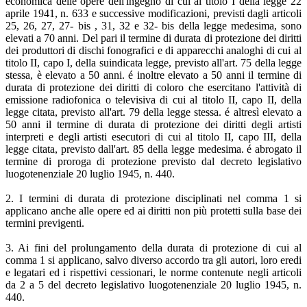
economica delle opere dell'ingegno di cui al titolo I della legge 22
aprile 1941, n. 633 e successive modificazioni, previsti dagli articoli
25, 26, 27, 27- bis , 31, 32 e 32- bis della legge medesima, sono
elevati a 70 anni. Del pari il termine di durata di protezione dei diritti
dei produttori di dischi fonografici e di apparecchi analoghi di cui al
titolo II, capo I, della suindicata legge, previsto all'art. 75 della legge
stessa, è elevato a 50 anni. é inoltre elevato a 50 anni il termine di
durata di protezione dei diritti di coloro che esercitano l'attività di
emissione radiofonica o televisiva di cui al titolo II, capo II, della
legge citata, previsto all'art. 79 della legge stessa. é altresì elevato a
50 anni il termine di durata di protezione dei diritti degli artisti
interpreti e degli artisti esecutori di cui al titolo II, capo III, della
legge citata, previsto dall'art. 85 della legge medesima. é abrogato il
termine di proroga di protezione previsto dal decreto legislativo
luogotenenziale 20 luglio 1945, n. 440.
2. I termini di durata di protezione disciplinati nel comma 1 si
applicano anche alle opere ed ai diritti non più protetti sulla base dei
termini previgenti.
3. Ai fini del prolungamento della durata di protezione di cui al
comma 1 si applicano, salvo diverso accordo tra gli autori, loro eredi
e legatari ed i rispettivi cessionari, le norme contenute negli articoli
da 2 a 5 del decreto legislativo luogotenenziale 20 luglio 1945, n.
440.