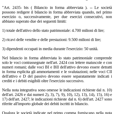
"Art. 2435- bis ( Bilancio in forma abbreviata ). -- Le società
possono redigere il bilancio in forma abbreviata quando, nel primo
esercizio o, successivamente, per due esercizi consecutivi, non
abbiano superato due dei seguenti limiti:
1) totale dell'attivo dello stato patrimoniale: 4.700 milioni di lire;
2) ricavi delle vendite e delle prestazioni: 9.500 milioni di lire;
3) dipendenti occupati in media durante l'esercizio: 50 unità.
Nel bilancio in forma abbreviata lo stato patrimoniale comprende
solo le voci contrassegnate nell'art. 2424 con lettere maiuscole e con
numeri romani; dalle voci BI e BII dell'attivo devono essere detratti
in forma esplicita gli ammortamenti e le svalutazioni; nelle voci CII
dell'attivo e D del passivo devono essere separatamente indicati i
crediti e i debiti esigibili oltre l'esercizio successivo.
Nella nota integrativa sono omesse le indicazioni richieste dal n. 10)
dell'art. 2426 e dai numeri 2), 3), 7), 9), 10), 12), 13), 14), 15), 16) e
17) dell'art. 2427; le indicazioni richieste dal n. 6) dell'art. 2427 sono
riferite all'importo globale dei debiti iscritti in bilancio.
Qualora le società indicate nel primo comma forniscano nella nota