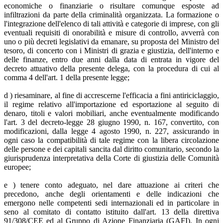
economiche o finanziarie o risultare comunque esposte ad
infiltrazioni da parte della criminalità organizzata. La formazione o
l'integrazione dell'elenco di tali attività e categorie di imprese, con gli
eventuali requisiti di onorabilità e misure di controllo, avverrà con
uno o più decreti legislativi da emanare, su proposta del Ministro del
tesoro, di concerto con i Ministri di grazia e giustizia, dell'interno e
delle finanze, entro due anni dalla data di entrata in vigore del
decreto attuativo della presente delega, con la procedura di cui al
comma 4 dell'art. 1 della presente legge;
d ) riesaminare, al fine di accrescerne l'efficacia a fini antiriciclaggio,
il regime relativo all'importazione ed esportazione al seguito di
denaro, titoli e valori mobiliari, anche eventualmente modificando
l'art. 3 del decreto-legge 28 giugno 1990, n. 167, convertito, con
modificazioni, dalla legge 4 agosto 1990, n. 227, assicurando in
ogni caso la compatibilità di tale regime con la libera circolazione
delle persone e dei capitali sancita dal diritto comunitario, secondo la
giurisprudenza interpretativa della Corte di giustizia delle Comunità
europee;
e ) tenere conto adeguato, nel dare attuazione ai criteri che
precedono, anche degli orientamenti e delle indicazioni che
emergono nelle competenti sedi internazionali ed in particolare in
seno al comitato di contatto istituito dall'art. 13 della direttiva
91/308/CEE ed al Gruppo di Azione Finanziaria (GAFI). In ogni