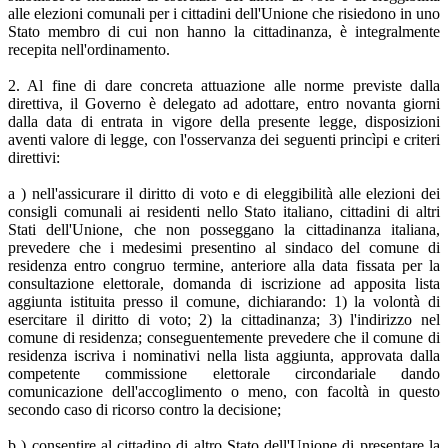
alle elezioni comunali per i cittadini dell'Unione che risiedono in uno
Stato membro di cui non hanno la cittadinanza, è integralmente
recepita nell'ordinamento.
2. Al fine di dare concreta attuazione alle norme previste dalla
direttiva, il Governo è delegato ad adottare, entro novanta giorni
dalla data di entrata in vigore della presente legge, disposizioni
aventi valore di legge, con l'osservanza dei seguenti princìpi e criteri
direttivi:
a ) nell'assicurare il diritto di voto e di eleggibilità alle elezioni dei
consigli comunali ai residenti nello Stato italiano, cittadini di altri
Stati dell'Unione, che non posseggano la cittadinanza italiana,
prevedere che i medesimi presentino al sindaco del comune di
residenza entro congruo termine, anteriore alla data fissata per la
consultazione elettorale, domanda di iscrizione ad apposita lista
aggiunta istituita presso il comune, dichiarando: 1) la volontà di
esercitare il diritto di voto; 2) la cittadinanza; 3) l'indirizzo nel
comune di residenza; conseguentemente prevedere che il comune di
residenza iscriva i nominativi nella lista aggiunta, approvata dalla
competente commissione elettorale circondariale dando
comunicazione dell'accoglimento o meno, con facoltà in questo
secondo caso di ricorso contro la decisione;
b ) consentire al cittadino di altro Stato dell'Unione di presentare la