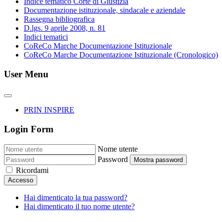
Indice tematico Corte di Giustizia
Documentazione istituzionale, sindacale e aziendale
Rassegna bibliografica
D.lgs. 9 aprile 2008, n. 81
Indici tematici
CoReCo Marche Documentazione Istituzionale
CoReCo Marche Documentazione Istituzionale (Cronologico)
User Menu
PRIN INSPIRE
Login Form
Nome utente
Password
Mostra password
Ricordami
Accesso
Hai dimenticato la tua password?
Hai dimenticato il tuo nome utente?