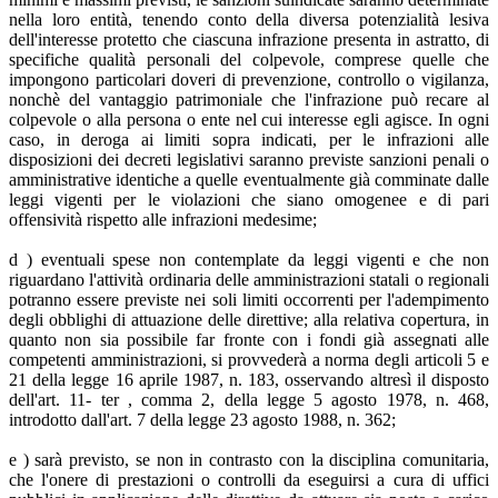
nella loro entità, tenendo conto della diversa potenzialità lesiva
dell'interesse protetto che ciascuna infrazione presenta in astratto, di
specifiche qualità personali del colpevole, comprese quelle che
impongono particolari doveri di prevenzione, controllo o vigilanza,
nonchè del vantaggio patrimoniale che l'infrazione può recare al
colpevole o alla persona o ente nel cui interesse egli agisce. In ogni
caso, in deroga ai limiti sopra indicati, per le infrazioni alle
disposizioni dei decreti legislativi saranno previste sanzioni penali o
amministrative identiche a quelle eventualmente già comminate dalle
leggi vigenti per le violazioni che siano omogenee e di pari
offensività rispetto alle infrazioni medesime;
d ) eventuali spese non contemplate da leggi vigenti e che non
riguardano l'attività ordinaria delle amministrazioni statali o regionali
potranno essere previste nei soli limiti occorrenti per l'adempimento
degli obblighi di attuazione delle direttive; alla relativa copertura, in
quanto non sia possibile far fronte con i fondi già assegnati alle
competenti amministrazioni, si provvederà a norma degli articoli 5 e
21 della legge 16 aprile 1987, n. 183, osservando altresì il disposto
dell'art. 11- ter , comma 2, della legge 5 agosto 1978, n. 468,
introdotto dall'art. 7 della legge 23 agosto 1988, n. 362;
e ) sarà previsto, se non in contrasto con la disciplina comunitaria,
che l'onere di prestazioni o controlli da eseguirsi a cura di uffici