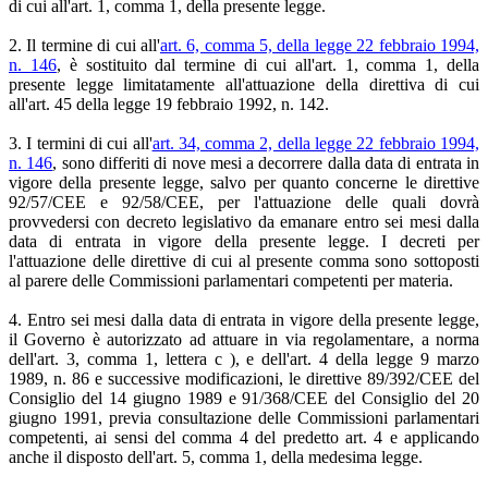
di cui all'art. 1, comma 1, della presente legge.
2. Il termine di cui all'
art. 6, comma 5, della legge 22 febbraio 1994,
n. 146
, è sostituito dal termine di cui all'art. 1, comma 1, della
presente legge limitatamente all'attuazione della direttiva di cui
all'art. 45 della legge 19 febbraio 1992, n. 142.
3. I termini di cui all'
art. 34, comma 2, della legge 22 febbraio 1994,
n. 146
, sono differiti di nove mesi a decorrere dalla data di entrata in
vigore della presente legge, salvo per quanto concerne le direttive
92/57/CEE e 92/58/CEE, per l'attuazione delle quali dovrà
provvedersi con decreto legislativo da emanare entro sei mesi dalla
data di entrata in vigore della presente legge. I decreti per
l'attuazione delle direttive di cui al presente comma sono sottoposti
al parere delle Commissioni parlamentari competenti per materia.
4. Entro sei mesi dalla data di entrata in vigore della presente legge,
il Governo è autorizzato ad attuare in via regolamentare, a norma
dell'art. 3, comma 1, lettera c ), e dell'art. 4 della legge 9 marzo
1989, n. 86 e successive modificazioni, le direttive 89/392/CEE del
Consiglio del 14 giugno 1989 e 91/368/CEE del Consiglio del 20
giugno 1991, previa consultazione delle Commissioni parlamentari
competenti, ai sensi del comma 4 del predetto art. 4 e applicando
anche il disposto dell'art. 5, comma 1, della medesima legge.