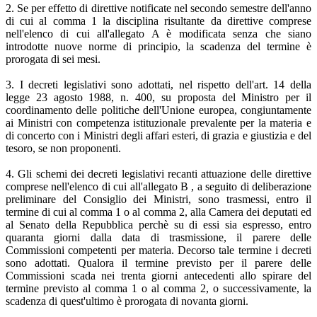
2. Se per effetto di direttive notificate nel secondo semestre dell'anno
di cui al comma 1 la disciplina risultante da direttive comprese
nell'elenco di cui all'allegato A è modificata senza che siano
introdotte nuove norme di principio, la scadenza del termine è
prorogata di sei mesi.
3. I decreti legislativi sono adottati, nel rispetto dell'art. 14 della
legge 23 agosto 1988, n. 400, su proposta del Ministro per il
coordinamento delle politiche dell'Unione europea, congiuntamente
ai Ministri con competenza istituzionale prevalente per la materia e
di concerto con i Ministri degli affari esteri, di grazia e giustizia e del
tesoro, se non proponenti.
4. Gli schemi dei decreti legislativi recanti attuazione delle direttive
comprese nell'elenco di cui all'allegato B , a seguito di deliberazione
preliminare del Consiglio dei Ministri, sono trasmessi, entro il
termine di cui al comma 1 o al comma 2, alla Camera dei deputati ed
al Senato della Repubblica perchè su di essi sia espresso, entro
quaranta giorni dalla data di trasmissione, il parere delle
Commissioni competenti per materia. Decorso tale termine i decreti
sono adottati. Qualora il termine previsto per il parere delle
Commissioni scada nei trenta giorni antecedenti allo spirare del
termine previsto al comma 1 o al comma 2, o successivamente, la
scadenza di quest'ultimo è prorogata di novanta giorni.