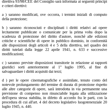
direttiva 93/98/CEE del Consiglio sarà informata ai seguenti princìpi
e criteri direttivi:
a ) saranno modificati, ove occorra, i termini iniziali di computo
della protezione;
b ) saranno riconosciuti e disciplinati i diritti relativi ad opere
lecitamente pubblicate o comunicate per la prima volta dopo la
scadenza di protezione del diritto d'autore, nonchè alle edizioni
critiche e scientifiche di opere in pubblico dominio, in conformità
alle disposizioni degli articoli 4 e 5 della direttiva, nel quadro dei
diritti tutelati dalla legge 22 aprile 1941, n. 633 e successive
modificazioni;
c ) saranno previste disposizioni transitorie in relazione ai rapporti
giuridici sorti anteriormente al 1° luglio 1995, al fine di
salvaguardare i diritti acquisiti dai terzi;
d ) per le opere cinematografiche e assimilate, tenuto conto del
notevole prolungamento del termine di durata di protezione rispetto
alle altre categorie di opere, sarà introdotta in via permanente una
previsione di compenso non rinunciabile legata alla utilizzazione
dell'opera stessa stabilita, in difetto di accordo fra le parti, con la
procedura di cui all'art. 4 del decreto legislativo luogotenenziale 20
luglio 1945, n. 440.