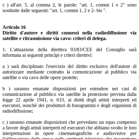
c ) all'art. 5, al comma 2, le parole: "art. 1, commi 1 e 2" sono
sostituite dalle seguenti: "art. 1, commi 1, 2 e 2- bis ".
Articolo 16
Diritto d'autore e diritti connessi nella radiodiffusione via
satellite e ritrasmissione via cavo: criteri di delega.
1. L'attuazione della direttiva 93/83/CEE del Consiglio sarà
informata ai seguenti princìpi e criteri direttivi:
a ) sarà disciplinato l'esercizio del diritto esclusivo dell'autore di
autorizzare mediante contratto la comunicazione al pubblico via
satellite o via cavo delle opere protette;
b ) saranno emanate disposizioni per estendere nei casi di
comunicazione al pubblico via satellite la protezione prevista dalla
legge 22 aprile 1941, n. 633, ai diritti degli artisti interpreti ed
esecutori, nonchè dei produttori di fonogrammi e degli organismi di
radiodiffusione;
c ) saranno emanate disposizioni che prevedano un equo compenso
a favore degli artisti interpreti ed esecutori che abbiano svolto le loro
interpretazioni in opere cinematografiche e audiovisive per
l'utilizzazione delle stesse nelle emittenti televisive che trasmettono