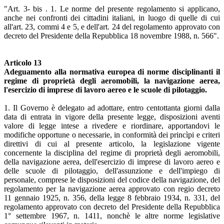
"Art. 3- bis . 1. Le norme del presente regolamento si applicano,
anche nei confronti dei cittadini italiani, in luogo di quelle di cui
all'art. 23, commi 4 e 5, e dell'art. 24 del regolamento approvato con
decreto del Presidente della Repubblica 18 novembre 1988, n. 566".
Articolo 13
Adeguamento alla normativa europea di norme disciplinanti il
regime di proprietà degli aeromobili, la navigazione aerea,
l'esercizio di imprese di lavoro aereo e le scuole di pilotaggio.
1. Il Governo è delegato ad adottare, entro centottanta giorni dalla
data di entrata in vigore della presente legge, disposizioni aventi
valore di legge intese a rivedere e riordinare, apportandovi le
modifiche opportune o necessarie, in conformità dei princìpi e criteri
direttivi di cui al presente articolo, la legislazione vigente
concernente la disciplina del regime di proprietà degli aeromobili,
della navigazione aerea, dell'esercizio di imprese di lavoro aereo e
delle scuole di pilotaggio, dell'assunzione e dell'impiego di
personale, comprese le disposizioni del codice della navigazione, del
regolamento per la navigazione aerea approvato con regio decreto
11 gennaio 1925, n. 356, della legge 8 febbraio 1934, n. 331, del
regolamento approvato con decreto del Presidente della Repubblica
1° settembre 1967, n. 1411, nonchè le altre norme legislative