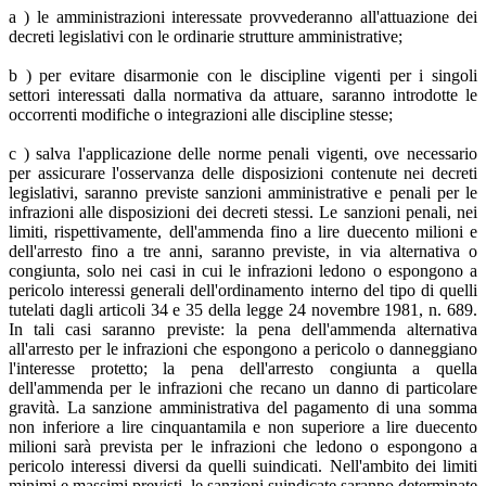
a ) le amministrazioni interessate provvederanno all'attuazione dei
decreti legislativi con le ordinarie strutture amministrative;
b ) per evitare disarmonie con le discipline vigenti per i singoli
settori interessati dalla normativa da attuare, saranno introdotte le
occorrenti modifiche o integrazioni alle discipline stesse;
c ) salva l'applicazione delle norme penali vigenti, ove necessario
per assicurare l'osservanza delle disposizioni contenute nei decreti
legislativi, saranno previste sanzioni amministrative e penali per le
infrazioni alle disposizioni dei decreti stessi. Le sanzioni penali, nei
limiti, rispettivamente, dell'ammenda fino a lire duecento milioni e
dell'arresto fino a tre anni, saranno previste, in via alternativa o
congiunta, solo nei casi in cui le infrazioni ledono o espongono a
pericolo interessi generali dell'ordinamento interno del tipo di quelli
tutelati dagli articoli 34 e 35 della legge 24 novembre 1981, n. 689.
In tali casi saranno previste: la pena dell'ammenda alternativa
all'arresto per le infrazioni che espongono a pericolo o danneggiano
l'interesse protetto; la pena dell'arresto congiunta a quella
dell'ammenda per le infrazioni che recano un danno di particolare
gravità. La sanzione amministrativa del pagamento di una somma
non inferiore a lire cinquantamila e non superiore a lire duecento
milioni sarà prevista per le infrazioni che ledono o espongono a
pericolo interessi diversi da quelli suindicati. Nell'ambito dei limiti
minimi e massimi previsti, le sanzioni suindicate saranno determinate