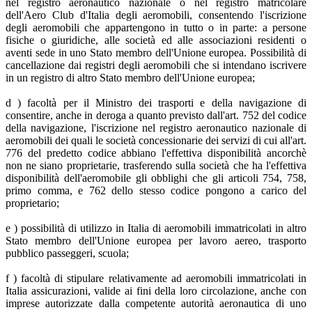
nel registro aeronautico nazionale o nel registro matricolare
dell'Aero Club d'Italia degli aeromobili, consentendo l'iscrizione
degli aeromobili che appartengono in tutto o in parte: a persone
fisiche o giuridiche, alle società ed alle associazioni residenti o
aventi sede in uno Stato membro dell'Unione europea. Possibilità di
cancellazione dai registri degli aeromobili che si intendano iscrivere
in un registro di altro Stato membro dell'Unione europea;
d ) facoltà per il Ministro dei trasporti e della navigazione di
consentire, anche in deroga a quanto previsto dall'art. 752 del codice
della navigazione, l'iscrizione nel registro aeronautico nazionale di
aeromobili dei quali le società concessionarie dei servizi di cui all'art.
776 del predetto codice abbiano l'effettiva disponibilità ancorchè
non ne siano proprietarie, trasferendo sulla società che ha l'effettiva
disponibilità dell'aeromobile gli obblighi che gli articoli 754, 758,
primo comma, e 762 dello stesso codice pongono a carico del
proprietario;
e ) possibilità di utilizzo in Italia di aeromobili immatricolati in altro
Stato membro dell'Unione europea per lavoro aereo, trasporto
pubblico passeggeri, scuola;
f ) facoltà di stipulare relativamente ad aeromobili immatricolati in
Italia assicurazioni, valide ai fini della loro circolazione, anche con
imprese autorizzate dalla competente autorità aeronautica di uno