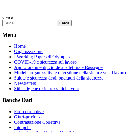
Cerca
Cerca
Menu
Home
Organizzazione
I Working Papers di Olympus
COVID-19 e sicurezza sul lavoro
Approfondimenti, Guide alla lettura e Rassegne
Modelli organizzativi e di gestione della sicurezza sul lavoro
Salute e sicurezza degli operatori della sicurezza
Newsletters
Siti su igiene e sicurezza del lavoro
Banche Dati
Fonti normative
Giurisprudenza
Contrattazione Collettiva
Interpelli