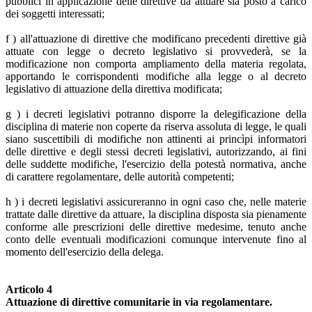
pubblici in applicazione delle direttive da attuare sia posto a carico
dei soggetti interessati;
f ) all'attuazione di direttive che modificano precedenti direttive già
attuate con legge o decreto legislativo si provvederà, se la
modificazione non comporta ampliamento della materia regolata,
apportando le corrispondenti modifiche alla legge o al decreto
legislativo di attuazione della direttiva modificata;
g ) i decreti legislativi potranno disporre la delegificazione della
disciplina di materie non coperte da riserva assoluta di legge, le quali
siano suscettibili di modifiche non attinenti ai princìpi informatori
delle direttive e degli stessi decreti legislativi, autorizzando, ai fini
delle suddette modifiche, l'esercizio della potestà normativa, anche
di carattere regolamentare, delle autorità competenti;
h ) i decreti legislativi assicureranno in ogni caso che, nelle materie
trattate dalle direttive da attuare, la disciplina disposta sia pienamente
conforme alle prescrizioni delle direttive medesime, tenuto anche
conto delle eventuali modificazioni comunque intervenute fino al
momento dell'esercizio della delega.
Articolo 4
Attuazione di direttive comunitarie in via regolamentare.