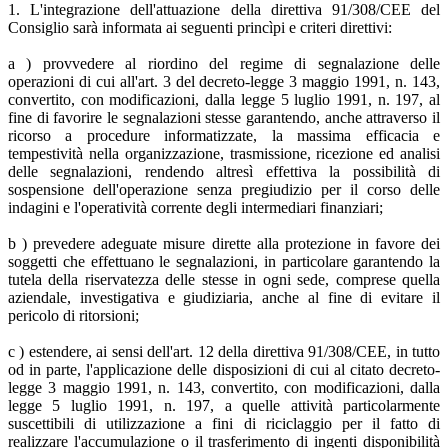
1. L'integrazione dell'attuazione della direttiva 91/308/CEE del
Consiglio sarà informata ai seguenti princìpi e criteri direttivi:
a ) provvedere al riordino del regime di segnalazione delle
operazioni di cui all'art. 3 del decreto-legge 3 maggio 1991, n. 143,
convertito, con modificazioni, dalla legge 5 luglio 1991, n. 197, al
fine di favorire le segnalazioni stesse garantendo, anche attraverso il
ricorso a procedure informatizzate, la massima efficacia e
tempestività nella organizzazione, trasmissione, ricezione ed analisi
delle segnalazioni, rendendo altresì effettiva la possibilità di
sospensione dell'operazione senza pregiudizio per il corso delle
indagini e l'operatività corrente degli intermediari finanziari;
b ) prevedere adeguate misure dirette alla protezione in favore dei
soggetti che effettuano le segnalazioni, in particolare garantendo la
tutela della riservatezza delle stesse in ogni sede, comprese quella
aziendale, investigativa e giudiziaria, anche al fine di evitare il
pericolo di ritorsioni;
c ) estendere, ai sensi dell'art. 12 della direttiva 91/308/CEE, in tutto
od in parte, l'applicazione delle disposizioni di cui al citato decreto-
legge 3 maggio 1991, n. 143, convertito, con modificazioni, dalla
legge 5 luglio 1991, n. 197, a quelle attività particolarmente
suscettibili di utilizzazione a fini di riciclaggio per il fatto di
realizzare l'accumulazione o il trasferimento di ingenti disponibilità