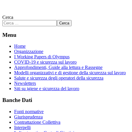
Cerca
Cerca
Menu
Home
Organizzazione
I Working Papers di Olympus
COVID-19 e sicurezza sul lavoro
Approfondimenti, Guide alla lettura e Rassegne
Modelli organizzativi e di gestione della sicurezza sul lavoro
Salute e sicurezza degli operatori della sicurezza
Newsletters
Siti su igiene e sicurezza del lavoro
Banche Dati
Fonti normative
Giurisprudenza
Contrattazione Collettiva
Interpelli