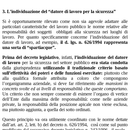
3. L’individuazione del “datore di lavoro per la sicurezza”
Si è opportunamente rilevato come non sia agevole adattare alle
particolari caratteristiche del lavoro pubblico le norme relative alle
responsabilità dei soggetti obbligati alla sicurezza nei luoghi di
lavoro. Per quanto specificamente concerne l’individuazione del
datore di lavoro, ad esempio,
il d. lgs. n. 626/1994 rappresenta
una sorta di “spartiacque”.
Prima del decreto legislativo
, infatti,
l’individuazione del datore
di lavoro
per la sicurezza nel settore pubblico
era stata condotta
dalla giurisprudenza
utilizzando il
tradizionale criterio basato
sull’effettività dei poteri e delle funzioni esercitate:
piuttosto che
alla qualifica formale attribuita a coloro che compongono
l’organigramma aziendale, si deve far riferimento alle
mansioni in
concreto svolte ed ai livelli di responsabilità che queste comportano.
Un criterio che non sempre consente di esimere l’organo di vertice
dell’Ente dalla massima delle responsabilità: come nelle aziende
private, la responsabilità della posizione apicale non viene esclusa,
ma piuttosto aggiunta, a quella dei sotto ordinati.
Questo principio va ora utilmente coordinato con le norme dettate
dall’art. art. 2, lett. b) del decreto n. 626/1994, così come sul punto
modificato dal successivo decreto legislativo n. 242/1996, il quale -