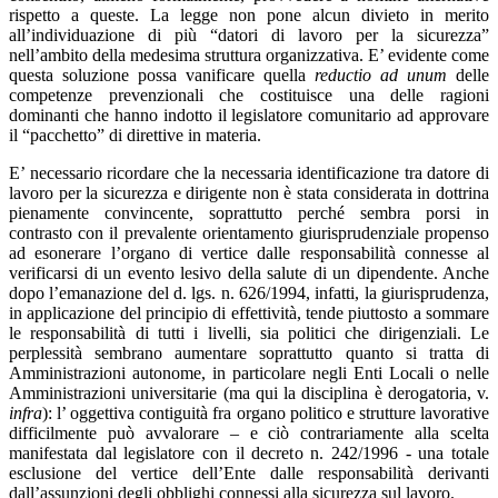
rispetto a queste. La legge non pone alcun divieto in merito
all’individuazione di più “datori di lavoro per la sicurezza”
nell’ambito della medesima struttura organizzativa. E’ evidente come
questa soluzione possa vanificare quella
reductio ad unum
delle
competenze prevenzionali che costituisce una delle ragioni
dominanti che hanno indotto il legislatore comunitario ad approvare
il “pacchetto” di direttive in materia.
E’ necessario ricordare che la necessaria identificazione tra datore di
lavoro per la sicurezza e dirigente non è stata considerata in dottrina
pienamente convincente, soprattutto perché sembra porsi in
contrasto con il prevalente orientamento giurisprudenziale propenso
ad esonerare l’organo di vertice dalle responsabilità connesse al
verificarsi di un evento lesivo della salute di un dipendente. Anche
dopo l’emanazione del d. lgs. n. 626/1994, infatti, la giurisprudenza,
in applicazione del principio di effettività, tende piuttosto a sommare
le responsabilità di tutti i livelli, sia politici che dirigenziali. Le
perplessità sembrano aumentare soprattutto quanto si tratta di
Amministrazioni autonome, in particolare negli Enti Locali o nelle
Amministrazioni universitarie (ma qui la disciplina è derogatoria, v.
infra
): l’ oggettiva contiguità fra organo politico e strutture lavorative
difficilmente può avvalorare – e ciò contrariamente alla scelta
manifestata dal legislatore con il decreto n. 242/1996 - una totale
esclusione del vertice dell’Ente dalle responsabilità derivanti
dall’assunzioni degli obblighi connessi alla sicurezza sul lavoro.