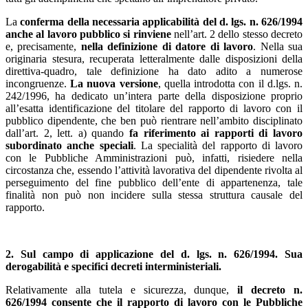
La
conferma della necessaria applicabilità del d. lgs. n. 626/1994
anche al lavoro pubblico si rinviene
nell’art. 2 dello stesso decreto
e, precisamente,
nella definizione di datore di lavoro
. Nella sua
originaria stesura, recuperata letteralmente dalle disposizioni della
direttiva-quadro, tale definizione ha dato adito a numerose
incongruenze.
La nuova versione
, quella introdotta con il d.lgs. n.
242/1996, ha dedicato un’intera parte della disposizione proprio
all’esatta identificazione del titolare del rapporto di lavoro con il
pubblico dipendente, che ben può rientrare nell’ambito disciplinato
dall’art. 2, lett. a) quando
fa riferimento ai
rapporti di lavoro
subordinato anche speciali
. La specialità del rapporto di lavoro
con le Pubbliche Amministrazioni può, infatti, risiedere nella
circostanza che, essendo l’attività lavorativa del dipendente rivolta al
perseguimento del fine pubblico dell’ente di appartenenza, tale
finalità non può non incidere sulla stessa struttura causale del
rapporto.
2. Sul campo di applicazione del d. lgs. n. 626/1994. Sua
derogabilità e specifici decreti interministeriali.
Relativamente alla tutela e sicurezza, dunque,
il decreto n.
626/1994 consente che
il rapporto di lavoro con le Pubbliche