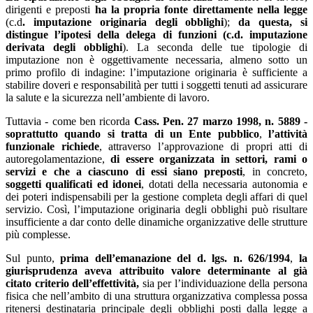
dirigenti e preposti
ha la propria fonte direttamente nella legge
(c.d
. imputazione originaria degli obblighi
);
da questa, si
distingue l’ipotesi della delega di funzioni (c.d.
imputazione
derivata degli obblighi
). La seconda delle tue tipologie di
imputazione non è oggettivamente necessaria, almeno sotto un
primo profilo di indagine: l’imputazione originaria è sufficiente a
stabilire doveri e responsabilità per tutti i soggetti tenuti ad assicurare
la salute e la sicurezza nell’ambiente di lavoro.
Tuttavia - come ben ricorda
Cass. Pen. 27 marzo 1998, n. 5889 -
soprattutto quando si tratta di un Ente pubblico
,
l’attività
funzionale richiede
, attraverso l’approvazione di propri atti di
autoregolamentazione,
di essere organizzata in settori, rami o
servizi
e che a ciascuno di essi siano preposti
, in concreto,
soggetti qualificati ed idonei
, dotati della necessaria autonomia e
dei poteri indispensabili per la gestione completa degli affari di quel
servizio. Così, l’imputazione originaria degli obblighi può risultare
insufficiente a dar conto delle dinamiche organizzative delle strutture
più complesse.
Sul punto,
prima dell’emanazione del d. lgs. n. 626/1994
,
la
giurisprudenza aveva attribuito valore determinante al già
citato
criterio dell’effettività,
sia per l’individuazione della persona
fisica che nell’ambito di una struttura organizzativa complessa possa
ritenersi destinataria principale degli obblighi posti dalla legge a