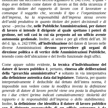
dopo aver definito come datore di lavoro ai fini della sicurezza
il
soggetto titolare del rapporto di lavoro con il lavoratore o
comunque il soggetto che, secondo il tipo e l’organizzazione
dell’impresa, ha la responsabilità dell’impresa stessa ovvero
dell’unità produttiva in quanto titolare dei poteri decisionali e di
spesa -
precisa che,
nelle Pubbliche Amministrazioni,
per datore
di lavoro si intende il dirigente al quale spettano i poteri di
gestione, nei soli casi in cui sia preposto ad un ufficio avente
autonomia gestionale.
Inoltre, ai sensi e per gli effetti dell’art. 30
del d. lgs. n. 242/1996,
all’individuazione
del datore di lavoro nelle
diverse Amministrazioni
devono provvedere gli organi di
direzione politica o di vertice delle Amministrazioni Pubbliche
,
tenendo conto dell’ubicazione e del livello funzionale degli uffici.
Come appare subito evidente,
la tecnica d’individuazione del
datore di lavoro pubblico è
, pertanto,
rimessa alle deliberazioni
della “gerarchia amministrativa” e
soltanto in via interpretativa
alla definizione autentica data dal legislatore
. Tuttavia, per quanto
interpretativamente è deducibile dal dettato dell’intera norma, è
impossibile non vedere come
la modifica investa la definizione
generale di datore di lavoro perché viene ora posta la disgiuntiva
tra i due criteri (prima indicati cumulativamente): titolarità del
rapporto e la responsabilità dell’impresa o dello stabilimento)
.
Inoltre,
la definizione
che identifica il datore di lavoro pubblico
con il
dirigente responsabile di un ufficio autonomo
è da