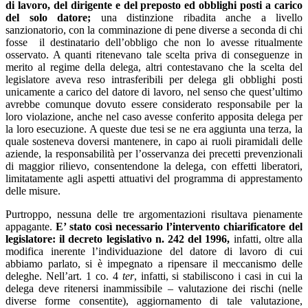
di lavoro, del dirigente e del preposto ed obblighi posti a carico
del solo datore;
una distinzione ribadita anche a livello
sanzionatorio, con la comminazione di pene diverse a seconda di chi
fosse il destinatario dell’obbligo che non lo avesse ritualmente
osservato. A quanti ritenevano tale scelta priva di conseguenze in
merito al regime della delega, altri contestavano che la scelta del
legislatore aveva reso intrasferibili per delega gli obblighi posti
unicamente a carico del datore di lavoro, nel senso che quest’ultimo
avrebbe comunque dovuto essere considerato responsabile per la
loro violazione, anche nel caso avesse conferito apposita delega per
la loro esecuzione. A queste due tesi se ne era aggiunta una terza, la
quale sosteneva doversi mantenere, in capo ai ruoli piramidali delle
aziende, la responsabilità per l’osservanza dei precetti prevenzionali
di maggior rilievo, consentendone la delega, con effetti liberatori,
limitatamente agli aspetti attuativi del programma di apprestamento
delle misure.
Purtroppo, nessuna delle tre argomentazioni risultava pienamente
appagante.
E’ stato così necessario l’intervento chiarificatore del
legislatore: il decreto legislativo n. 242 del 1996,
infatti, oltre alla
modifica inerente l’individuazione del datore di lavoro di cui
abbiamo parlato, si è impegnato a ripensare il meccanismo delle
deleghe. Nell’art. 1 co. 4
ter
, infatti, si stabiliscono i casi in cui la
delega deve ritenersi inammissibile – valutazione dei rischi (nelle
diverse forme consentite), aggiornamento di tale valutazione,