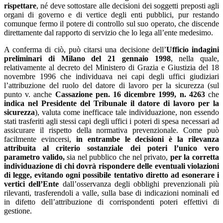
rispettare
, né deve sottostare alle decisioni dei soggetti preposti agli
organi di governo e di vertice degli enti pubblici, pur restando
comunque fermo il potere di controllo sul suo operato, che discende
direttamente dal rapporto di servizio che lo lega all’ente medesimo.
A conferma di ciò, può citarsi una decisione dell’
Ufficio indagini
preliminari di Milano del 21 gennaio 1998
, nella quale,
relativamente al decreto del Ministero di Grazia e Giustizia del 18
novembre 1996 che individuava nei capi degli uffici giudiziari
l’attribuzione del ruolo del datore di lavoro per la sicurezza (sul
punto v. anche
Cassazione pen. 16 dicembre 1999, n. 4263
che
indica nel Presidente del Tribunale il datore di lavoro per la
sicurezza
), valuta come inefficace tale individuazione, non essendo
stati trasferiti agli stessi capi degli uffici i poteri di spesa necessari ad
assicurare il rispetto della normativa prevenzionale. Come può
facilmente evincersi,
in entrambe le decisioni è la rilevanza
attribuita al criterio sostanziale dei poteri l’unico vero
parametro valido,
sia nel pubblico che nel privato,
per la corretta
individuazione di chi dovrà rispondere delle eventuali violazioni
di legge, evitando ogni possibile tentativo diretto ad esonerare i
vertici dell’Ente
dall’osservanza degli obblighi prevenzionali più
rilevanti, trasferendoli a valle, sulla base di indicazioni nominali ed
in difetto dell’attribuzione di corrispondenti poteri effettivi di
gestione.