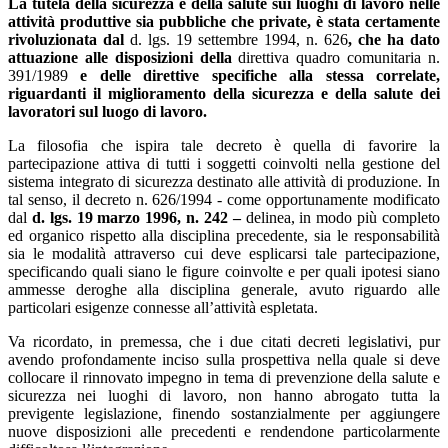
La tutela della sicurezza e della salute sui luoghi di lavoro nelle
attività produttive sia pubbliche che private, è stata certamente
rivoluzionata dal
d. lgs. 19 settembre 1994, n. 626
, che ha dato
attuazione alle disposizioni della
direttiva quadro comunitaria n.
391/1989
e delle direttive specifiche alla stessa correlate,
riguardanti il miglioramento della sicurezza e della salute dei
lavoratori sul luogo di lavoro.
La filosofia che ispira tale decreto è quella di favorire la
partecipazione attiva di tutti i soggetti coinvolti nella gestione del
sistema integrato di sicurezza destinato alle attività di produzione. In
tal senso, il decreto n. 626/1994 - come opportunamente modificato
dal
d. lgs. 19 marzo 1996, n. 242 –
delinea, in modo più completo
ed organico rispetto alla disciplina precedente, sia le responsabilità
sia le modalità attraverso cui deve esplicarsi tale partecipazione,
specificando quali siano le figure coinvolte e per quali ipotesi siano
ammesse deroghe alla disciplina generale, avuto riguardo alle
particolari esigenze connesse all’attività espletata.
Va ricordato, in premessa, che i due citati decreti legislativi, pur
avendo profondamente inciso sulla prospettiva nella quale si deve
collocare il rinnovato impegno in tema di prevenzione della salute e
sicurezza nei luoghi di lavoro, non hanno abrogato tutta la
previgente legislazione, finendo sostanzialmente per aggiungere
nuove disposizioni alle precedenti e rendendone particolarmente