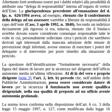
Altrettanto forti sembrano essere poi i dubbi relativi alla possibilità di
attribuire una “delega di responsabilità” interna all’organo di vertice
dell’Ente. La
giurisprudenza precedente all’emanazione del d.
lgs. n. 626/1994 aveva
, ad esempio,
ritenuto che il
conferimento
della delega ad un assessore
varrebbe a liberare da responsabilità il
capo dell’ente
(Cass. 3 aprile 1992, n. 3840).
Secondo un indirizzo
decisamente più rigoroso si era, tuttavia, ritenuto che il Sindaco
avrebbe dovuto essere considerato comunque responsabile tutte le
volte in cui, personalmente sollecitato circa i pericoli che sarebbero
derivati agli interessati dalla mancata adozione delle misure di
prevenzione degli infortuni, avesse omesso di esercitare i poteri del
delegante o di intervenire per porre rimedio alla situazione di
pericolo.
La questione dell’identificazione “formalmente necessaria” della
figura del datore di lavoro per la sicurezza nel dirigente dell’ufficio
autonomo merita un’ultima riflessione.
Al di là del vero e proprio
dirigente
[nota 3]
,
l’art. 2, lett. b) prevede
che, nell’ambito delle
Pubbliche Amministrazioni,
possa essere
considerato
datore di
lavoro
per la sicurezza
il funzionario non avente qualifica
dirigenziale
,
nella sua qualità di preposto ad un ufficio avente
autonomia gestionale.
La norma trova conferma nella disposizione dell’art. 6 co. 3 della
legge 15 maggio 1997, n. 127, come modificata dalla legge 16