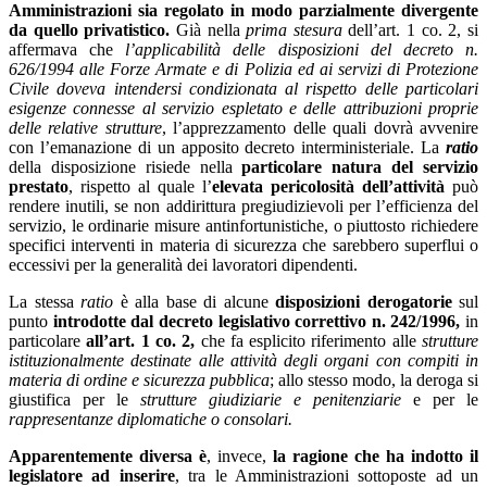
Amministrazioni sia regolato in modo parzialmente
divergente
da quello privatistico.
Già nella
prima stesura
dell’art. 1 co. 2, si
affermava che
l’applicabilità delle disposizioni del decreto n.
626/1994 alle Forze Armate e di Polizia ed ai servizi di Protezione
Civile doveva intendersi condizionata al rispetto delle particolari
esigenze connesse al servizio espletato e delle attribuzioni proprie
delle relative strutture
, l’apprezzamento delle quali dovrà avvenire
con l’emanazione di un apposito decreto interministeriale. La
ratio
della disposizione risiede nella
particolare natura del servizio
prestato
, rispetto al quale l’
elevata pericolosità dell’attività
può
rendere inutili, se non addirittura pregiudizievoli per l’efficienza del
servizio, le ordinarie misure antinfortunistiche, o piuttosto richiedere
specifici interventi in materia di sicurezza che sarebbero superflui o
eccessivi per la generalità dei lavoratori dipendenti.
La stessa
ratio
è alla base di alcune
disposizioni derogatorie
sul
punto
introdotte dal decreto legislativo correttivo n. 242/1996,
in
particolare
all’art. 1 co. 2,
che fa esplicito riferimento alle
strutture
istituzionalmente destinate alle attività degli organi con compiti in
materia di ordine e sicurezza pubblica
; allo stesso modo, la deroga si
giustifica per le
strutture giudiziarie e penitenziarie
e per le
rappresentanze diplomatiche o consolari.
Apparentemente diversa è
, invece,
la ragione che
ha indotto il
legislatore ad inserire
, tra le Amministrazioni sottoposte ad un