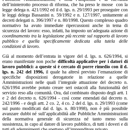
dell’ininterrotto processo di riforma, che ha preso le mosse con la
legge delega n. 421/1992 ed il d. lgs. n. 29/1993 per proseguire con
le leggi delega Bassanini n. 59/1992 e n. 127/1997, unitamente ai
decreti delegati n. 396/1997 e n. 80/1998. Questo complesso quadro
normativo ha avuto immediate ripercussioni anche in tema di
sicurezza del lavoro: esso, infatti, ha imposto un’adeguata azione di
coordinamento tra la legislazione più recente sul rapporto di lavoro
pubblico e quella specificamente dedicata alla tutela delle
condizioni di lavoro.
Già al momento dell’entrata in vigore del d. lgs. n. 626/1994, si
erano manifestate non poche
difficoltà applicative
per i datori di
lavoro pubblici: a queste si è cercato di porre rimedio con il d.
lgs. n. 242 del 1996,
il quale ha altresì previsto l’emanazione di
specifiche disposizioni derogatorie in relazione a quelle
Amministrazioni nelle quali l’integrale attuazione del decreto n.
626/1994 avrebbe potuto creare seri ostacoli alla funzionalità del
servizio reso alla comunità. Ora, dal combinato disposto degli artt. 1
e 2 del decreto n. 626/1994 - così come emendati dal decreto n.
242/1996 - e degli artt. 2 co. 2, 4 co. 2 del d. lgs. n. 29/1993 (come
sul punto modificati dal d. lgs. n. 80/1998), non è più possibile
avanzare dubbi né sull’applicabilità alle Pubbliche Amministrazioni
della normativa generale di sicurezza né tanto meno sulla
sussistenza, in capo al datore di lavoro pubblico, di tutti i doveri e di
tutti gli adempimenti che spettano all’imprenditore privato.