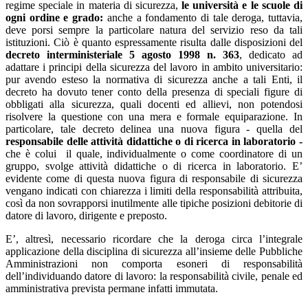
regime speciale in materia di sicurezza,
le università e le scuole di
ogni ordine e grado:
anche a fondamento di tale deroga, tuttavia,
deve porsi sempre la particolare natura del servizio reso da tali
istituzioni. Ciò è quanto espressamente risulta dalle disposizioni del
decreto interministeriale 5 agosto 1998 n. 363
, dedicato ad
adattare i principi della sicurezza del lavoro in ambito universitario:
pur avendo esteso la normativa di sicurezza anche a tali Enti, il
decreto ha dovuto tener conto della presenza di speciali figure di
obbligati alla sicurezza, quali docenti ed allievi, non potendosi
risolvere la questione con una mera e formale equiparazione. In
particolare, tale decreto delinea una nuova figura - quella del
responsabile delle attività didattiche o di ricerca in laboratorio -
che è colui il quale, individualmente o come coordinatore di un
gruppo, svolge attività didattiche o di ricerca in laboratorio. E’
evidente come di questa nuova figura di responsabile di sicurezza
vengano indicati con chiarezza i limiti della responsabilità attribuita,
così da non sovrapporsi inutilmente alle tipiche posizioni debitorie di
datore di lavoro, dirigente e preposto.
E’, altresì, necessario ricordare che la deroga circa l’integrale
applicazione della disciplina di sicurezza all’insieme delle Pubbliche
Amministrazioni non comporta esoneri di responsabilità
dell’individuando datore di lavoro: la responsabilità civile, penale ed
amministrativa prevista permane infatti immutata.