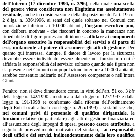
dell’Interno
(
17 dicembre 1996, n. 3/96)
, nella quale
una
scelta
del genere viene considerata non illegittima ma assolutamente
residuale
, anche in considerazione della disposizione dell’art. 19 co.
2 d.lgs. n. 336/1996, ai sensi del quale soltanto nei Comuni con
popolazione inferiore ai 10.000 abitanti,
l’organo esecutivo può,
con delibera motivata - che riscontri in concreto la mancanza non
rimediabile di figure professionali idonee -
affidare ai componenti
dell’organo esecutivo la responsabilità dei servizi o di parte di
essi, unitamente al potere di assumere gli atti di gestione
. Per
quanto qui interessa, dunque, il datore di lavoro per la sicurezza
dovrebbe essere individuato essenzialmente nel funzionario cui è
affidata la responsabilità del servizio: soltanto quando tale figura non
sia presente nei Comuni con popolazione inferiore a 10.000 abitanti,
sarebbe consentito indicarlo nell’ Assessore competente o nell’intera
Giunta.
Peraltro, non si deve dimenticare come, in virtù dell’art. 51 co. 3
bis
della legge n. 142/1990 - modificato dalla legge n. 127/1997 e dalla
legge n. 191/1998 (e confermato dalla riforma dell’ordinamento
degli Enti Locali attuata con legge n. 265/1999) - si stabilisce che,
nei comuni privi di personale di qualifica dirigenziale, le
funzioni relative
(in particolare) agli atti di gestione finanziaria ed
all’assunzione degli impegni di spesa,
possono essere attribuite
, a
seguito di provvedimento motivato del sindaco,
ai responsabili
degli uffici e dei servizi
,
indipendentemente dalla loro qualifica