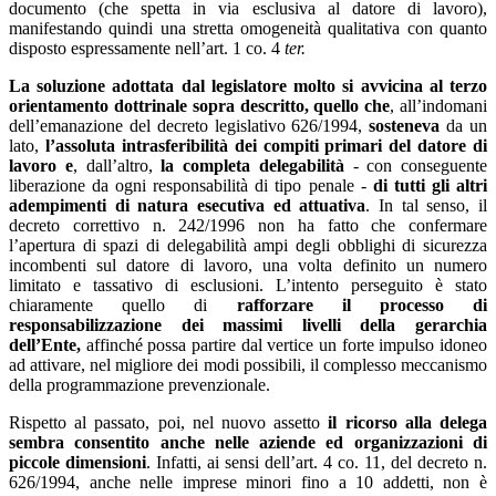
documento (che spetta in via esclusiva al datore di lavoro),
manifestando quindi una stretta omogeneità qualitativa con quanto
disposto espressamente nell’art. 1 co. 4
ter.
La soluzione adottata dal legislatore molto si avvicina al terzo
orientamento dottrinale sopra descritto, quello che
, all’indomani
dell’emanazione del decreto legislativo 626/1994,
sosteneva
da un
lato,
l’assoluta intrasferibilità dei compiti primari del datore di
lavoro e
, dall’altro,
la completa delegabilità
- con conseguente
liberazione da ogni responsabilità di tipo penale -
di tutti gli altri
adempimenti di natura esecutiva ed attuativa
. In tal senso, il
decreto correttivo n. 242/1996 non ha fatto che confermare
l’apertura di spazi di delegabilità ampi degli obblighi di sicurezza
incombenti sul datore di lavoro, una volta definito un numero
limitato e tassativo di esclusioni. L’intento perseguito è stato
chiaramente quello di
rafforzare il processo di
responsabilizzazione dei massimi livelli della gerarchia
dell’Ente,
affinché possa partire dal vertice un forte impulso idoneo
ad attivare, nel migliore dei modi possibili, il complesso meccanismo
della programmazione prevenzionale.
Rispetto al passato, poi, nel nuovo assetto
il ricorso alla delega
sembra consentito anche nelle aziende ed organizzazioni di
piccole dimensioni
. Infatti, ai sensi dell’art. 4 co. 11, del decreto n.
626/1994, anche nelle imprese minori fino a 10 addetti, non è