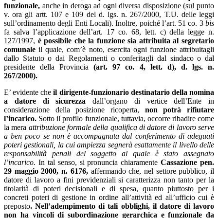
funzionale,
anche in deroga ad ogni diversa disposizione (sul punto
v. ora gli artt. 107 e 109 del d. lgs. n. 267/2000, T.U. delle leggi
sull’ordinamento degli Enti Locali). Inoltre, poiché l’art. 51 co. 3
bis
fa salva l’applicazione dell’art. 17 co. 68, lett. c) della legge n.
127/1997,
è possibile che
la funzione sia attribuita al segretario
comunale
il quale, com’è noto, esercita ogni funzione attribuitagli
dallo Statuto o dai Regolamenti o conferitagli dal sindaco o dal
presidente della Provincia
(art. 97 co. 4, lett. d), d. lgs. n.
267/2000).
E’ evidente che
il dirigente-funzionario destinatario della nomina
a datore di sicurezza
dall’organo di vertice dell’Ente in
considerazione della posizione ricoperta,
non potrà rifiutare
l’incarico.
Sotto il profilo funzionale, tuttavia, occorre ribadire come
la mera
attribuzione formale della qualifica di datore di lavoro serve
a ben poco se non è accompagnata dal conferimento di adeguati
poteri gestionali, la cui ampiezza segnerà esattamente il livello delle
responsabilità penali del soggetto al quale è stato assegnato
l’incarico.
In tal senso, si pronuncia chiaramente
Cassazione pen.
29 maggio 2000, n. 6176,
affermando che, nel settore pubblico, il
datore di lavoro a fini previdenziali si caratterizza non tanto per la
titolarità di poteri decisionali e di spesa, quanto piuttosto per i
concreti poteri di gestione in ordine all’attività ed all’ufficio cui è
preposto
. Nell’adempimento di tali obblighi, il
datore di lavoro
non ha
vincoli di subordinazione gerarchica e funzionale da