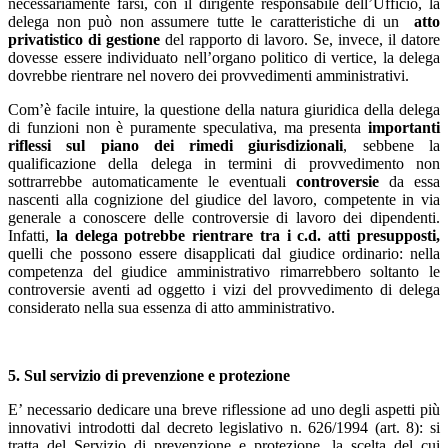
necessariamente farsi, con il dirigente responsabile dell’Ufficio, la
delega non può non assumere tutte le caratteristiche di un
atto
privatistico di gestione
del rapporto di lavoro. Se, invece, il datore
dovesse essere individuato nell’organo politico di vertice, la delega
dovrebbe rientrare nel novero dei provvedimenti amministrativi.
Com’è facile intuire, la questione della natura giuridica della delega
di funzioni non è puramente speculativa, ma presenta
importanti
riflessi sul piano dei rimedi giurisdizionali
, sebbene la
qualificazione della delega in termini di provvedimento non
sottrarrebbe automaticamente le eventuali
controversie
da essa
nascenti alla cognizione del giudice del lavoro, competente in via
generale a conoscere delle controversie di lavoro dei dipendenti.
Infatti,
la delega potrebbe rientrare tra i c.d.
atti presupposti,
quelli che possono essere disapplicati dal giudice ordinario: nella
competenza del giudice amministrativo rimarrebbero soltanto le
controversie aventi ad oggetto i vizi del provvedimento di delega
considerato nella sua essenza di atto amministrativo.
5. Sul servizio di prevenzione e protezione
E’ necessario dedicare una breve riflessione ad uno degli aspetti più
innovativi introdotti dal decreto legislativo n. 626/1994 (art. 8): si
tratta del Servizio di prevenzione e protezione, la scelta del cui