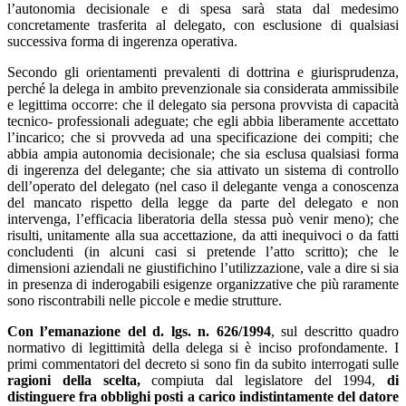
l’autonomia decisionale e di spesa sarà stata dal medesimo
concretamente trasferita al delegato, con esclusione di qualsiasi
successiva forma di ingerenza operativa.
Secondo gli orientamenti prevalenti di dottrina e giurisprudenza,
perché la delega in ambito prevenzionale sia considerata ammissibile
e legittima occorre: che il delegato sia persona provvista di capacità
tecnico- professionali adeguate; che egli abbia liberamente accettato
l’incarico; che si provveda ad una specificazione dei compiti; che
abbia ampia autonomia decisionale; che sia esclusa qualsiasi forma
di ingerenza del delegante; che sia attivato un sistema di controllo
dell’operato del delegato (nel caso il delegante venga a conoscenza
del mancato rispetto della legge da parte del delegato e non
intervenga, l’efficacia liberatoria della stessa può venir meno); che
risulti, unitamente alla sua accettazione, da atti inequivoci o da fatti
concludenti (in alcuni casi si pretende l’atto scritto); che le
dimensioni aziendali ne giustifichino l’utilizzazione, vale a dire si sia
in presenza di inderogabili esigenze organizzative che più raramente
sono riscontrabili nelle piccole e medie strutture.
Con l’emanazione del d. lgs. n. 626/1994
, sul descritto quadro
normativo di legittimità della delega si è inciso profondamente. I
primi commentatori del decreto si sono fin da subito interrogati sulle
ragioni della scelta,
compiuta dal legislatore del 1994,
di
distinguere fra obblighi posti a carico indistintamente del datore