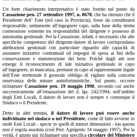
Un forte chiarimento interpretativo è stato fornito sul punto da
Cassazione pen. 27 settembre 1997, n. 8678
, che ha ritenuto che il
Presidente dell’ Ente (nel caso la Provincia), fosse da considerarsi
responsabile, unitamente all’ingegnere capo, sulla base della stretta
connessione esistente tra responsabilità del dirigente e possesso di
autonomia gestionale. Per la Cassazione, infatti, è necessario che alle
specifiche competenze del dirigente-datore di lavoro corrispondano
attribuzioni gestionali con particolare riguardo alle capacità di
assumere iniziative contrattuali ed impegni di spesa ai fini della
conservazione e manutenzione dei beni. Poiché dagli atti non
emerge il riconoscimento di tale iniziativa gestionale in capo
all’ingegnere, in mancanza, permane in capo al rappresentante legale
dell’Ente territoriale il generale obbligo di vigilare sulla concreta
osservanza delle misure antinfortunistiche. Sul punto, occorre
richiamare
Cassazione pen. 19 maggio 1998
, secondo cui
anche
successivamente all’emanazione del d. lgs. 242/1994, nell’ambito
degli Enti Locali, il datore di lavoro non è sempre e comunque il
Sindaco o il Presidente.
Detto in altri termini,
il datore di lavoro può essere anche
individuato nel sindaco o nel Presidente
, come di fatto avviene in
molti Enti Locali - specie in quelli di minori dimensioni - ma questa
non è regola assoluta (così Pret. Agrigento 14 maggio 1997). Per la
verità, è giusto qui richiamare una specifica
circolare del Ministero