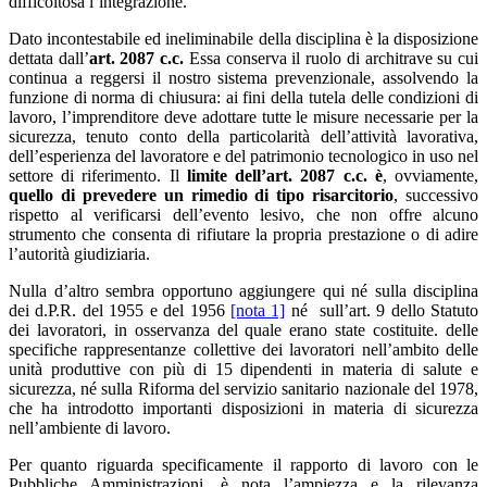
difficoltosa l’integrazione.
Dato incontestabile ed ineliminabile della disciplina è la disposizione
dettata dall’
art. 2087 c.c.
Essa conserva il ruolo di architrave su cui
continua a reggersi il nostro sistema prevenzionale, assolvendo la
funzione di norma di chiusura: ai fini della tutela delle condizioni di
lavoro, l’imprenditore deve adottare tutte le misure necessarie per la
sicurezza, tenuto conto della particolarità dell’attività lavorativa,
dell’esperienza del lavoratore e del patrimonio tecnologico in uso nel
settore di riferimento. Il
limite dell’art. 2087 c.c. è
, ovviamente,
quello di prevedere un rimedio di tipo risarcitorio
, successivo
rispetto al verificarsi dell’evento lesivo, che non offre alcuno
strumento che consenta di rifiutare la propria prestazione o di adire
l’autorità giudiziaria.
Nulla d’altro sembra opportuno aggiungere qui né sulla disciplina
dei d.P.R. del 1955 e del 1956
[nota 1]
né sull’art. 9 dello Statuto
dei lavoratori, in osservanza del quale erano state costituite. delle
specifiche rappresentanze collettive dei lavoratori nell’ambito delle
unità produttive con più di 15 dipendenti in materia di salute e
sicurezza, né sulla Riforma del servizio sanitario nazionale del 1978,
che ha introdotto importanti disposizioni in materia di sicurezza
nell’ambiente di lavoro.
Per quanto riguarda specificamente il rapporto di lavoro con le
Pubbliche Amministrazioni, è nota l’ampiezza e la rilevanza