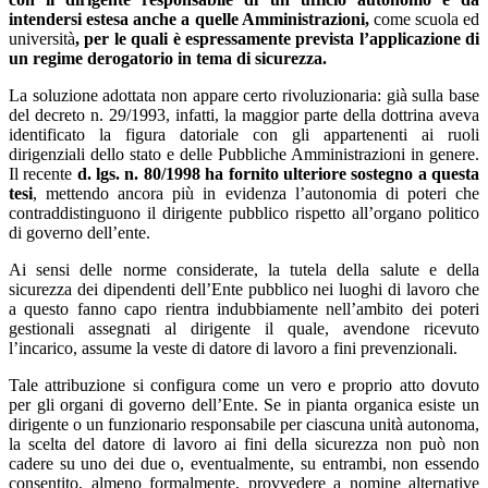
intendersi estesa anche a quelle Amministrazioni,
come scuola ed
università
, per le quali è espressamente prevista l’applicazione di
un regime derogatorio in tema di sicurezza.
La soluzione adottata non appare certo rivoluzionaria: già sulla base
del decreto n. 29/1993, infatti, la maggior parte della dottrina aveva
identificato la figura datoriale con gli appartenenti ai ruoli
dirigenziali dello stato e delle Pubbliche Amministrazioni in genere.
Il recente
d. lgs. n. 80/1998 ha fornito ulteriore sostegno a questa
tesi
, mettendo ancora più in evidenza l’autonomia di poteri che
contraddistinguono il dirigente pubblico rispetto all’organo politico
di governo dell’ente.
Ai sensi delle norme considerate, la tutela della salute e della
sicurezza dei dipendenti dell’Ente pubblico nei luoghi di lavoro che
a questo fanno capo rientra indubbiamente nell’ambito dei poteri
gestionali assegnati al dirigente il quale, avendone ricevuto
l’incarico, assume la veste di datore di lavoro a fini prevenzionali.
Tale attribuzione si configura come un vero e proprio atto dovuto
per gli organi di governo dell’Ente. Se in pianta organica esiste un
dirigente o un funzionario responsabile per ciascuna unità autonoma,
la scelta del datore di lavoro ai fini della sicurezza non può non
cadere su uno dei due o, eventualmente, su entrambi, non essendo
consentito, almeno formalmente, provvedere a nomine alternative