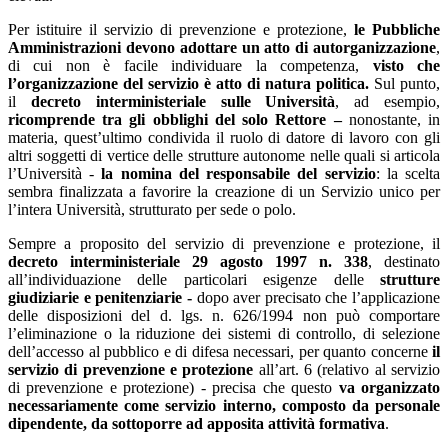
Per istituire il servizio di prevenzione e protezione,
le Pubbliche
Amministrazioni devono adottare un atto di autorganizzazione
,
di cui non è facile individuare la competenza,
visto che
l’organizzazione del servizio è atto di natura politica.
Sul punto,
il
decreto interministeriale sulle Università
, ad esempio,
ricomprende tra gli obblighi del solo Rettore –
nonostante, in
materia, quest’ultimo condivida il ruolo di datore di lavoro con gli
altri soggetti di vertice delle strutture autonome nelle quali si articola
l’Università -
la nomina del responsabile del servizio
: la scelta
sembra finalizzata a favorire la creazione di un Servizio unico per
l’intera Università, strutturato per sede o polo.
Sempre a proposito del servizio di prevenzione e protezione, il
decreto interministeriale 29 agosto 1997 n. 338
, destinato
all’individuazione delle particolari esigenze delle
strutture
giudiziarie e penitenziarie -
dopo aver precisato che l’applicazione
delle disposizioni del d. lgs. n. 626/1994 non può comportare
l’eliminazione o la riduzione dei sistemi di controllo, di selezione
dell’accesso al pubblico e di difesa necessari, per quanto concerne
il
servizio di prevenzione e protezione
all’art. 6 (relativo al servizio
di prevenzione e protezione) - precisa che questo
va organizzato
necessariamente come servizio interno, composto da personale
dipendente, da sottoporre ad apposita attività formativa
.