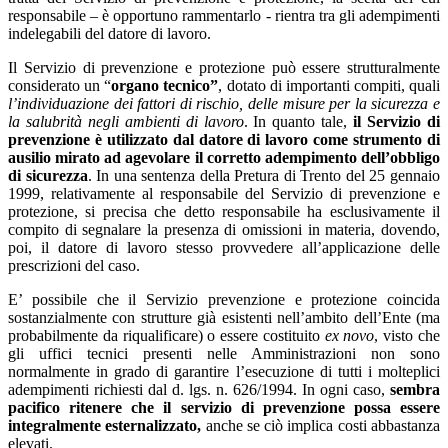
responsabile – è opportuno rammentarlo - rientra tra gli adempimenti
indelegabili del datore di lavoro.
Il Servizio di prevenzione e protezione può essere strutturalmente
considerato un “
organo tecnico”
, dotato di importanti compiti, quali
l’individuazione dei fattori di rischio, delle misure per la sicurezza e
la salubrità negli ambienti di lavoro
. In quanto tale,
il Servizio di
prevenzione è utilizzato dal datore di lavoro come
strumento di
ausilio mirato ad agevolare il corretto adempimento dell’obbligo
di sicurezza
. In una sentenza della Pretura di Trento del 25 gennaio
1999, relativamente al responsabile del Servizio di prevenzione e
protezione, si precisa che detto responsabile ha esclusivamente il
compito di segnalare la presenza di omissioni in materia, dovendo,
poi, il datore di lavoro stesso provvedere all’applicazione delle
prescrizioni del caso.
E’ possibile che il Servizio prevenzione e protezione coincida
sostanzialmente con strutture già esistenti nell’ambito dell’Ente (ma
probabilmente da riqualificare) o essere costituito
ex novo
, visto che
gli uffici tecnici presenti nelle Amministrazioni non sono
normalmente in grado di garantire l’esecuzione di tutti i molteplici
adempimenti richiesti dal d. lgs. n. 626/1994. In ogni caso,
sembra
pacifico ritenere che
il servizio di prevenzione possa essere
integralmente esternalizzato,
anche se ciò implica costi abbastanza
elevati.