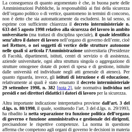
La conseguenza di quanto argomentato è che, in buona parte delle
Amministrazioni Pubbliche, la responsabilità ai fini della sicurezza
dell’organo politico o di vertice, quantomeno in termini di concorso,
non è detto che sia automaticamente da escludersi. In tal senso, si
esprime con sufficiente chiarezza il
decreto interministeriale n.
633 del 5 agosto 1998
relativo alla sicurezza del lavoro in ambito
universitario
(ma trattasi di disciplina speciale),
il quale identifica
senz’altro il datore di lavoro
nell’organo di governo dell’ente, cioè
nel Rettore, o nei soggetti di vertice delle strutture autonome
nelle quali si articola l’Amministrazione
universitaria (Presidenze
di Facoltà, dipartimenti, istituti, centri di servizio
o
di assistenza,
aziende universitarie, ogni altra struttura singola o
aggregazione di
strutture omogenee dotate di poteri di spesa e di gestione, istituite
dalle università ed individuate negli atti generale di ateneo). Per
quanto riguarda, invece, gli
istituti di istruzione e di educazione
,
relativamente ai quali è stato emanato il
decreto interministeriale
29 settembre 1998, n. 382
[nota 2]
,
tale normativa
individua nei
presidi e nei direttori didattici i datori di lavoro
per la sicurezza.
Altra importante indicazione interpretativa proviene
dall’art. 3 del
d.lgs. n. 80/1998
, il quale, sostituendo l’art. 3 del d.lgs. n. 29/1993,
ha ribadito la
netta separazione tra funzione politica dell’organo
di governo e funzione amministrativa e gestionale dei dirigenti
,
precisandone le rispettive competenze. La norma in questione
afferma che competono agli organi di governo le decisioni in materia