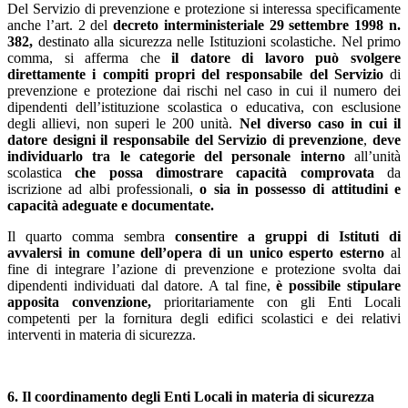
Del Servizio di prevenzione e protezione si interessa specificamente
anche l’art. 2 del
decreto interministeriale 29 settembre 1998 n.
382,
destinato alla sicurezza nelle Istituzioni scolastiche. Nel primo
comma, si afferma che
il datore di lavoro può svolgere
direttamente i compiti propri del responsabile del Servizio
di
prevenzione e protezione dai rischi nel caso in cui il numero dei
dipendenti dell’istituzione scolastica o educativa, con esclusione
degli allievi, non superi le 200 unità.
Nel diverso caso in cui il
datore designi il responsabile del Servizio di prevenzione
,
deve
individuarlo tra le
categorie del personale interno
all’unità
scolastica
che possa dimostrare capacità comprovata
da
iscrizione ad albi professionali,
o sia in possesso di attitudini e
capacità adeguate e documentate.
Il quarto comma sembra
consentire a gruppi di Istituti di
avvalersi in comune dell’opera di un unico esperto esterno
al
fine di integrare l’azione di prevenzione e protezione svolta dai
dipendenti individuati dal datore. A tal fine,
è possibile stipulare
apposita convenzione,
prioritariamente con gli Enti Locali
competenti per la fornitura degli edifici scolastici e dei relativi
interventi in materia di sicurezza.
6. Il coordinamento degli Enti Locali in materia di sicurezza