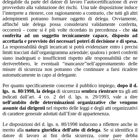
delegabile da parte del datore di lavoro l’autocertificazione di aver
provveduto alla valutazione dei rischi. Una tale disposizione induce
l’interprete a ritenere, con ragionamento a contrario, che tutti gli altri
adempimenti potranno formare oggetto di delega. Ovviamente,
affinché tale delega possa considerarsi validamente conferita,
occorrerà - come si è più volte ricordato in precedenza - che
sia
conferita ad un soggetto tecnicamente capace, disposto ad
accettarla e provvisto dei necessari poteri di decisione e di spesa.
La responsabilità degli incaricati si potrà evidenziare entro i precisi
limiti tracciati dall’organigramma aziendale; qualora i poteri conferiti
siano inadeguati o insufficienti rispetto alle responsabilità che ne
deriverebbero, le eventuali “mancanze”nell’approntamento delle
misure di sicurezza non potranno che continuare a farsi ricadere
automaticamente in capo al delegante.
Per quanto specificamente concerne il pubblico impiego,
dopo il d.
lgs. n. 80/1998, la delega
di sicurezza
sembra rientrare
tra gli atti
indicati dall’art. 4 co. 2 del d. lgs. n. 29/1993, vale a dire
nell’ambito delle determinazioni organizzative che vengono
assunte dai dirigenti
nel rispetto delle leggi e degli atti organizzativi
di carattere generale adottati dall’Ente di appartenenza.
Le disposizioni del d. lgs. n. 80/1998 inducono a riflettere anche in
merito alla
natura giuridica dell’atto di delega
. Se si identifica il
datore di lavoro ai fini della sicurezza, come pare debba