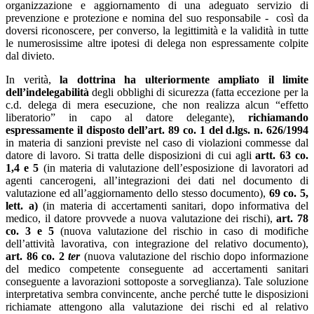
organizzazione e aggiornamento di una adeguato servizio di
prevenzione e protezione e nomina del suo responsabile - così da
doversi riconoscere, per converso, la legittimità e la validità in tutte
le numerosissime altre ipotesi di delega non espressamente colpite
dal divieto.
In verità,
la dottrina ha ulteriormente
ampliato il limite
dell’indelegabilità
degli obblighi di sicurezza (fatta eccezione per la
c.d. delega di mera esecuzione, che non realizza alcun “effetto
liberatorio” in capo al datore delegante),
richiamando
espressamente il disposto
dell’art. 89 co. 1 del d.lgs. n. 626/1994
in materia di sanzioni previste nel caso di violazioni commesse dal
datore di lavoro. Si tratta delle disposizioni di cui agli
artt. 63 co.
1,4 e 5
(in materia di valutazione dell’esposizione di lavoratori ad
agenti cancerogeni, all’integrazioni dei dati nel documento di
valutazione ed all’aggiornamento dello stesso documento),
69 co. 5,
lett. a)
(in materia di accertamenti sanitari, dopo informativa del
medico, il datore provvede a nuova valutazione dei rischi),
art. 78
co. 3 e 5
(nuova valutazione del rischio in caso di modifiche
dell’attività lavorativa, con integrazione del relativo documento),
art. 86 co. 2
ter
(nuova valutazione del rischio dopo informazione
del medico competente conseguente ad accertamenti sanitari
conseguente a lavorazioni sottoposte a sorveglianza). Tale soluzione
interpretativa sembra convincente, anche perché tutte le disposizioni
richiamate attengono alla valutazione dei rischi ed al relativo