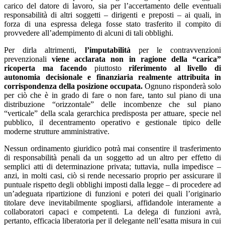
carico del datore di lavoro, sia per l’accertamento delle eventuali
responsabilità di altri soggetti – dirigenti e preposti – ai quali, in
forza di una espressa delega fosse stato trasferito il compito di
provvedere all’adempimento di alcuni di tali obblighi.
Per dirla altrimenti,
l’imputabilità
per le contravvenzioni
prevenzionali
viene acclarata non in ragione della “carica”
ricoperta ma facendo
piuttosto
riferimento al livello di
autonomia decisionale e finanziaria realmente attribuita in
corrispondenza della posizione occupata.
Ognuno risponderà solo
per ciò che è in grado di fare o non fare, tanto sul piano di una
distribuzione “orizzontale” delle incombenze che sul piano
“verticale” della scala gerarchica predisposta per attuare, specie nel
pubblico, il decentramento operativo e gestionale tipico delle
moderne strutture amministrative.
Nessun ordinamento giuridico potrà mai consentire il trasferimento
di responsabilità penali da un soggetto ad un altro per effetto di
semplici atti di determinazione privata; tuttavia, nulla impedisce –
anzi, in molti casi, ciò si rende necessario proprio per assicurare il
puntuale rispetto degli obblighi imposti dalla legge – di procedere ad
un’adeguata ripartizione di funzioni e poteri dei quali l’originario
titolare deve inevitabilmente spogliarsi, affidandole interamente a
collaboratori capaci e competenti. La delega di funzioni avrà,
pertanto, efficacia liberatoria per il delegante nell’esatta misura in cui