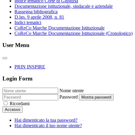
Indice tematico Corte di Giustizia
Documentazione istituzionale, sindacale e aziendale
Rassegna bibliografica
D.lgs. 9 aprile 2008, n. 81
Indici tematici
CoReCo Marche Documentazione Istituzionale
CoReCo Marche Documentazione Istituzionale (Cronologico)
User Menu
PRIN INSPIRE
Login Form
Nome utente
Password
Mostra password
Ricordami
Accesso
Hai dimenticato la tua password?
Hai dimenticato il tuo nome utente?