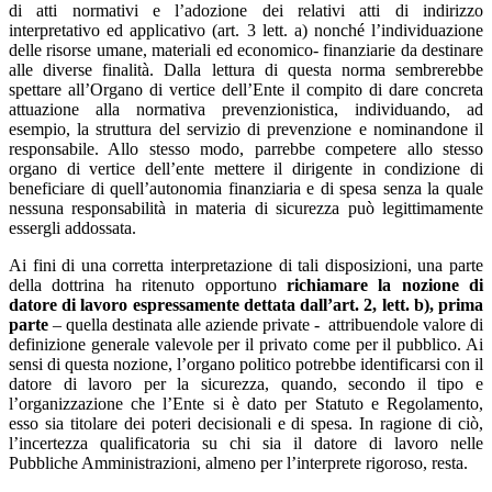
di atti normativi e l’adozione dei relativi atti di indirizzo
interpretativo ed applicativo (art. 3 lett. a) nonché l’individuazione
delle risorse umane, materiali ed economico- finanziarie da destinare
alle diverse finalità. Dalla lettura di questa norma sembrerebbe
spettare all’Organo di vertice dell’Ente il compito di dare concreta
attuazione alla normativa prevenzionistica, individuando, ad
esempio, la struttura del servizio di prevenzione e nominandone il
responsabile. Allo stesso modo, parrebbe competere allo stesso
organo di vertice dell’ente mettere il dirigente in condizione di
beneficiare di quell’autonomia finanziaria e di spesa senza la quale
nessuna responsabilità in materia di sicurezza può legittimamente
essergli addossata.
Ai fini di una corretta interpretazione di tali disposizioni, una parte
della dottrina ha ritenuto opportuno
richiamare la nozione di
datore di lavoro espressamente dettata dall’art. 2, lett. b), prima
parte
– quella destinata alle aziende private - attribuendole valore di
definizione generale valevole per il privato come per il pubblico. Ai
sensi di questa nozione, l’organo politico potrebbe identificarsi con il
datore di lavoro per la sicurezza, quando, secondo il tipo e
l’organizzazione che l’Ente si è dato per Statuto e Regolamento,
esso sia titolare dei poteri decisionali e di spesa. In ragione di ciò,
l’incertezza qualificatoria su chi sia il datore di lavoro nelle
Pubbliche Amministrazioni, almeno per l’interprete rigoroso, resta.