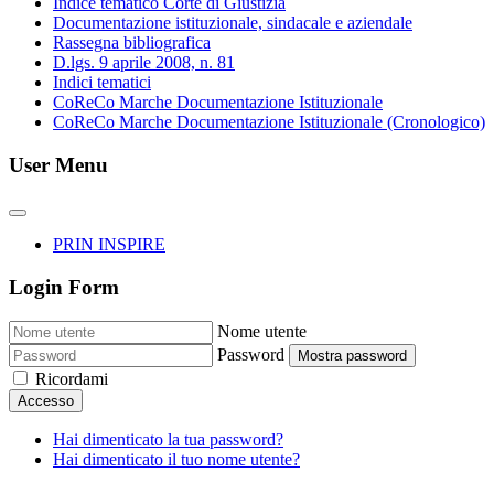
Indice tematico Corte di Giustizia
Documentazione istituzionale, sindacale e aziendale
Rassegna bibliografica
D.lgs. 9 aprile 2008, n. 81
Indici tematici
CoReCo Marche Documentazione Istituzionale
CoReCo Marche Documentazione Istituzionale (Cronologico)
User Menu
PRIN INSPIRE
Login Form
Nome utente
Password
Mostra password
Ricordami
Accesso
Hai dimenticato la tua password?
Hai dimenticato il tuo nome utente?