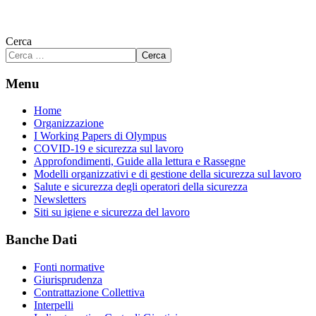
Cerca
Cerca
Menu
Home
Organizzazione
I Working Papers di Olympus
COVID-19 e sicurezza sul lavoro
Approfondimenti, Guide alla lettura e Rassegne
Modelli organizzativi e di gestione della sicurezza sul lavoro
Salute e sicurezza degli operatori della sicurezza
Newsletters
Siti su igiene e sicurezza del lavoro
Banche Dati
Fonti normative
Giurisprudenza
Contrattazione Collettiva
Interpelli