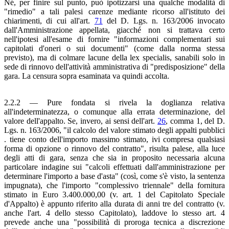
Né, per finire sul punto, può ipotizzarsi una qualche modalità di
"rimedio" a tali palesi carenze mediante ricorso all'istituto dei
chiarimenti, di cui all'art.
71
del D. Lgs. n. 163/2006 invocato
dall'Amministrazione appellata, giacché non si trattava certo
nell'ipotesi all'esame di fornire "informazioni complementari sui
capitolati d'oneri o sui documenti" (come dalla norma stessa
previsto), ma di colmare lacune della lex specialis, sanabili solo in
sede di rinnovo dell'attività amministrativa di "predisposizione" della
gara. La censura sopra esaminata va quindi accolta.
2.2.2 — Pure fondata si rivela la doglianza relativa
all'indeterminatezza, o comunque alla errata determinazione, del
valore dell'appalto. Se, invero, ai sensi dell'art.
26
, comma 1, del D.
Lgs. n. 163/2006, "il calcolo del valore stimato degli appalti pubblici
. tiene conto dell'importo massimo stimato, ivi compresa qualsiasi
forma di opzione o rinnovo del contratto", risulta palese, alla luce
degli atti di gara, senza che sia in proposito necessaria alcuna
particolare indagine sui "calcoli effettuati dall'amministrazione per
determinare l'importo a base d'asta" (così, come s'è visto, la sentenza
impugnata), che l'importo "complessivo triennale" della fornitura
stimato in Euro 3.400.000,00 (v. art. 1 del Capitolato Speciale
d'Appalto) è appunto riferito alla durata di anni tre del contratto (v.
anche l'art. 4 dello stesso Capitolato), laddove lo stesso art. 4
prevede anche una "possibilità di proroga tecnica a discrezione