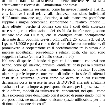
di cui si tratta, la sussistenza di dette interferenze sia stata
effettivamente rilevata dall'Amministrazione stessa.
Né può validamente sostenersi, come ha invece ritenuto il T.A.R.,
che, laddove i costi relativi alla sicurezza non siano individuati
dall'Amministrazione aggiudicatrice, a tale mancanza potrebbero
supplire i singoli concorrenti scorporando "il relativo importo ...
dalle offerte", perché si oblitera così che i costi della sicurezza
necessari per la eliminazione dei rischi da interferenze possono
risultare solo dal DUVRI, che si configura quale adempimento
derivante dagli obblighi, previsti oggi dall'art. 26, comma 3, del D.
Lgs. n. 81/2008 e posti a carico del datore di lavoro committente, di
promuovere la cooperazione ed il coordinamento tra lo stesso e le
imprese appaltatrici, prevedendo i relativi costi, che non sono
soggetti a ribasso (comma 5 dello stesso art. 26).
Nel caso di specie, il bando di gara ed i documenti connessi non
hanno, come già rilevato, previsto l'entità dei costi per la sicurezza
de quibus, così come non hanno nemmeno previsto l'obbligo
ulteriore per le imprese concorrenti di indicare in sede di offerta i
costi della sicurezza (diversi come s'è detto da quelli risultanti
dall'analisi posta in essere in sede di DUVRI) afferenti all'attività
svolta da ciascuna impresa, predisponendo anzi, per la presentazione
delle offerte, modelli da utilizzarsi dai concorrenti, nei quali, come
dalla ricorrente pure denunciato con il ricorso di primo grado, non vi
era possibilità, né materialmente alcuno spazio utilizzabile, per una
distinta indicazione dei costi".