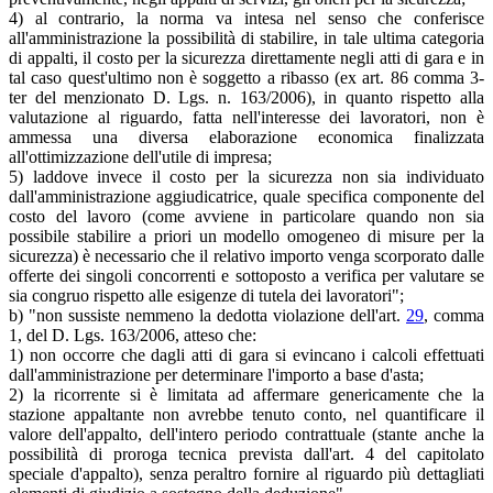
4) al contrario, la norma va intesa nel senso che conferisce
all'amministrazione la possibilità di stabilire, in tale ultima categoria
di appalti, il costo per la sicurezza direttamente negli atti di gara e in
tal caso quest'ultimo non è soggetto a ribasso (ex art. 86 comma 3-
ter del menzionato D. Lgs. n. 163/2006), in quanto rispetto alla
valutazione al riguardo, fatta nell'interesse dei lavoratori, non è
ammessa una diversa elaborazione economica finalizzata
all'ottimizzazione dell'utile di impresa;
5) laddove invece il costo per la sicurezza non sia individuato
dall'amministrazione aggiudicatrice, quale specifica componente del
costo del lavoro (come avviene in particolare quando non sia
possibile stabilire a priori un modello omogeneo di misure per la
sicurezza) è necessario che il relativo importo venga scorporato dalle
offerte dei singoli concorrenti e sottoposto a verifica per valutare se
sia congruo rispetto alle esigenze di tutela dei lavoratori";
b) "non sussiste nemmeno la dedotta violazione dell'art.
29
, comma
1, del D. Lgs. 163/2006, atteso che:
1) non occorre che dagli atti di gara si evincano i calcoli effettuati
dall'amministrazione per determinare l'importo a base d'asta;
2) la ricorrente si è limitata ad affermare genericamente che la
stazione appaltante non avrebbe tenuto conto, nel quantificare il
valore dell'appalto, dell'intero periodo contrattuale (stante anche la
possibilità di proroga tecnica prevista dall'art. 4 del capitolato
speciale d'appalto), senza peraltro fornire al riguardo più dettagliati