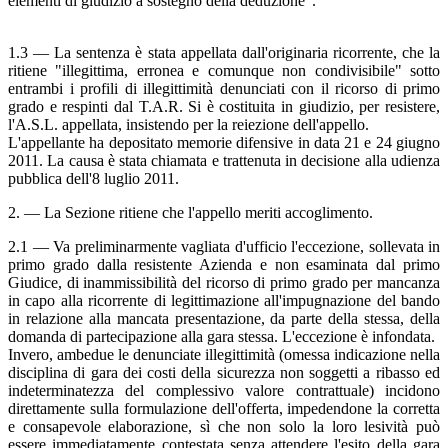
elementi di giudizio a sostegno della deduzione".
1.3 — La sentenza è stata appellata dall'originaria ricorrente, che la
ritiene "illegittima, erronea e comunque non condivisibile" sotto
entrambi i profili di illegittimità denunciati con il ricorso di primo
grado e respinti dal T.A.R. Si è costituita in giudizio, per resistere,
l'A.S.L. appellata, insistendo per la reiezione dell'appello.
L'appellante ha depositato memorie difensive in data 21 e 24 giugno
2011. La causa è stata chiamata e trattenuta in decisione alla udienza
pubblica dell'8 luglio 2011.
2. — La Sezione ritiene che l'appello meriti accoglimento.
2.1 — Va preliminarmente vagliata d'ufficio l'eccezione, sollevata in
primo grado dalla resistente Azienda e non esaminata dal primo
Giudice, di inammissibilità del ricorso di primo grado per mancanza
in capo alla ricorrente di legittimazione all'impugnazione del bando
in relazione alla mancata presentazione, da parte della stessa, della
domanda di partecipazione alla gara stessa. L'eccezione è infondata.
Invero, ambedue le denunciate illegittimità (omessa indicazione nella
disciplina di gara dei costi della sicurezza non soggetti a ribasso ed
indeterminatezza del complessivo valore contrattuale) incidono
direttamente sulla formulazione dell'offerta, impedendone la corretta
e consapevole elaborazione, sì che non solo la loro lesività può
essere immediatamente contestata senza attendere l'esito della gara