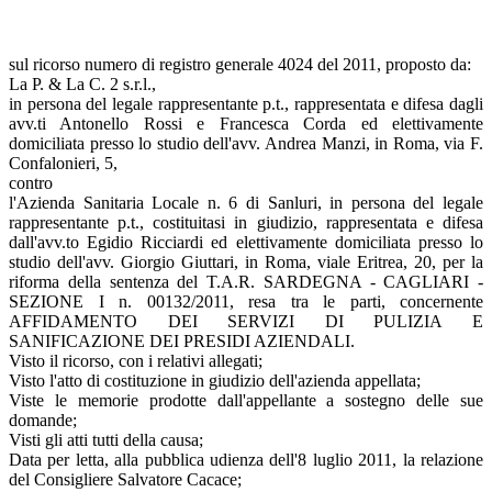
sul ricorso numero di registro generale 4024 del 2011, proposto da:
La P. & La C. 2 s.r.l.,
in persona del legale rappresentante p.t., rappresentata e difesa dagli
avv.ti Antonello Rossi e Francesca Corda ed elettivamente
domiciliata presso lo studio dell'avv. Andrea Manzi, in Roma, via F.
Confalonieri, 5,
contro
l'Azienda Sanitaria Locale n. 6 di Sanluri, in persona del legale
rappresentante p.t., costituitasi in giudizio, rappresentata e difesa
dall'avv.to Egidio Ricciardi ed elettivamente domiciliata presso lo
studio dell'avv. Giorgio Giuttari, in Roma, viale Eritrea, 20, per la
riforma della sentenza del T.A.R. SARDEGNA - CAGLIARI -
SEZIONE I n. 00132/2011, resa tra le parti, concernente
AFFIDAMENTO DEI SERVIZI DI PULIZIA E
SANIFICAZIONE DEI PRESIDI AZIENDALI.
Visto il ricorso, con i relativi allegati;
Visto l'atto di costituzione in giudizio dell'azienda appellata;
Viste le memorie prodotte dall'appellante a sostegno delle sue
domande;
Visti gli atti tutti della causa;
Data per letta, alla pubblica udienza dell'8 luglio 2011, la relazione
del Consigliere Salvatore Cacace;