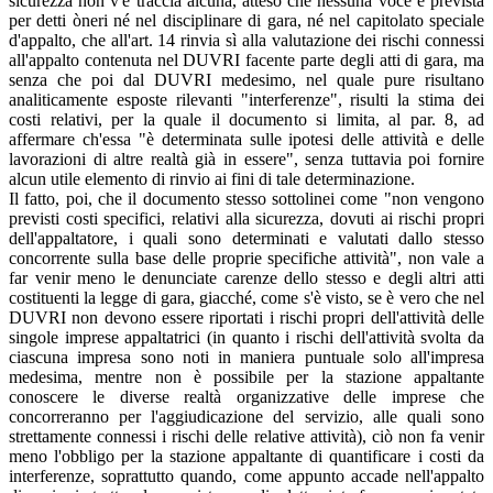
sicurezza non v'è traccia alcuna, atteso che nessuna voce è prevista
per detti òneri né nel disciplinare di gara, né nel capitolato speciale
d'appalto, che all'art. 14 rinvia sì alla valutazione dei rischi connessi
all'appalto contenuta nel DUVRI facente parte degli atti di gara, ma
senza che poi dal DUVRI medesimo, nel quale pure risultano
analiticamente esposte rilevanti "interferenze", risulti la stima dei
costi relativi, per la quale il documento si limita, al par. 8, ad
affermare ch'essa "è determinata sulle ipotesi delle attività e delle
lavorazioni di altre realtà già in essere", senza tuttavia poi fornire
alcun utile elemento di rinvio ai fini di tale determinazione.
Il fatto, poi, che il documento stesso sottolinei come "non vengono
previsti costi specifici, relativi alla sicurezza, dovuti ai rischi propri
dell'appaltatore, i quali sono determinati e valutati dallo stesso
concorrente sulla base delle proprie specifiche attività", non vale a
far venir meno le denunciate carenze dello stesso e degli altri atti
costituenti la legge di gara, giacché, come s'è visto, se è vero che nel
DUVRI non devono essere riportati i rischi propri dell'attività delle
singole imprese appaltatrici (in quanto i rischi dell'attività svolta da
ciascuna impresa sono noti in maniera puntuale solo all'impresa
medesima, mentre non è possibile per la stazione appaltante
conoscere le diverse realtà organizzative delle imprese che
concorreranno per l'aggiudicazione del servizio, alle quali sono
strettamente connessi i rischi delle relative attività), ciò non fa venir
meno l'obbligo per la stazione appaltante di quantificare i costi da
interferenze, soprattutto quando, come appunto accade nell'appalto