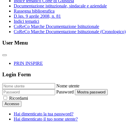
Indice tematico Corte di Giustizia
Documentazione istituzionale, sindacale e aziendale
Rassegna bibliografica
D.lgs. 9 aprile 2008, n. 81
Indici tematici
CoReCo Marche Documentazione Istituzionale
CoReCo Marche Documentazione Istituzionale (Cronologico)
User Menu
PRIN INSPIRE
Login Form
Nome utente
Password
Mostra password
Ricordami
Accesso
Hai dimenticato la tua password?
Hai dimenticato il tuo nome utente?