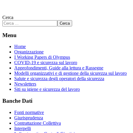
Cerca
Cerca
Menu
Home
Organizzazione
I Working Papers di Olympus
COVID-19 e sicurezza sul lavoro
Approfondimenti, Guide alla lettura e Rassegne
Modelli organizzativi e di gestione della sicurezza sul lavoro
Salute e sicurezza degli operatori della sicurezza
Newsletters
Siti su igiene e sicurezza del lavoro
Banche Dati
Fonti normative
Giurisprudenza
Contrattazione Collettiva
Interpelli