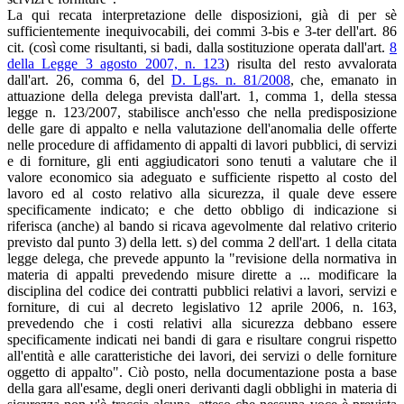
La qui recata interpretazione delle disposizioni, già di per sè
sufficientemente inequivocabili, dei commi 3-bis e 3-ter dell'art. 86
cit. (così come risultanti, si badi, dalla sostituzione operata dall'art.
8
della Legge 3 agosto 2007, n. 123
) risulta del resto avvalorata
dall'art. 26, comma 6, del
D. Lgs. n. 81/2008
, che, emanato in
attuazione della delega prevista dall'art. 1, comma 1, della stessa
legge n. 123/2007, stabilisce anch'esso che nella predisposizione
delle gare di appalto e nella valutazione dell'anomalia delle offerte
nelle procedure di affidamento di appalti di lavori pubblici, di servizi
e di forniture, gli enti aggiudicatori sono tenuti a valutare che il
valore economico sia adeguato e sufficiente rispetto al costo del
lavoro ed al costo relativo alla sicurezza, il quale deve essere
specificamente indicato; e che detto obbligo di indicazione si
riferisca (anche) al bando si ricava agevolmente dal relativo criterio
previsto dal punto 3) della lett. s) del comma 2 dell'art. 1 della citata
legge delega, che prevede appunto la "revisione della normativa in
materia di appalti prevedendo misure dirette a ... modificare la
disciplina del codice dei contratti pubblici relativi a lavori, servizi e
forniture, di cui al decreto legislativo 12 aprile 2006, n. 163,
prevedendo che i costi relativi alla sicurezza debbano essere
specificamente indicati nei bandi di gara e risultare congrui rispetto
all'entità e alle caratteristiche dei lavori, dei servizi o delle forniture
oggetto di appalto". Ciò posto, nella documentazione posta a base
della gara all'esame, degli oneri derivanti dagli obblighi in materia di