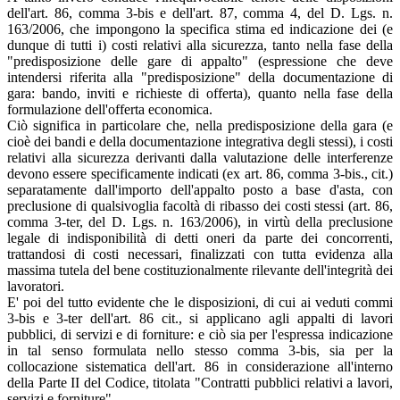
dell'art. 86, comma 3-bis e dell'art. 87, comma 4, del D. Lgs. n.
163/2006, che impongono la specifica stima ed indicazione dei (e
dunque di tutti i) costi relativi alla sicurezza, tanto nella fase della
"predisposizione delle gare di appalto" (espressione che deve
intendersi riferita alla "predisposizione" della documentazione di
gara: bando, inviti e richieste di offerta), quanto nella fase della
formulazione dell'offerta economica.
Ciò significa in particolare che, nella predisposizione della gara (e
cioè dei bandi e della documentazione integrativa degli stessi), i costi
relativi alla sicurezza derivanti dalla valutazione delle interferenze
devono essere specificamente indicati (ex art. 86, comma 3-bis., cit.)
separatamente dall'importo dell'appalto posto a base d'asta, con
preclusione di qualsivoglia facoltà di ribasso dei costi stessi (art. 86,
comma 3-ter, del D. Lgs. n. 163/2006), in virtù della preclusione
legale di indisponibilità di detti oneri da parte dei concorrenti,
trattandosi di costi necessari, finalizzati con tutta evidenza alla
massima tutela del bene costituzionalmente rilevante dell'integrità dei
lavoratori.
E' poi del tutto evidente che le disposizioni, di cui ai veduti commi
3-bis e 3-ter dell'art. 86 cit., si applicano agli appalti di lavori
pubblici, di servizi e di forniture: e ciò sia per l'espressa indicazione
in tal senso formulata nello stesso comma 3-bis, sia per la
collocazione sistematica dell'art. 86 in considerazione all'interno
della Parte II del Codice, titolata "Contratti pubblici relativi a lavori,
servizi e forniture".