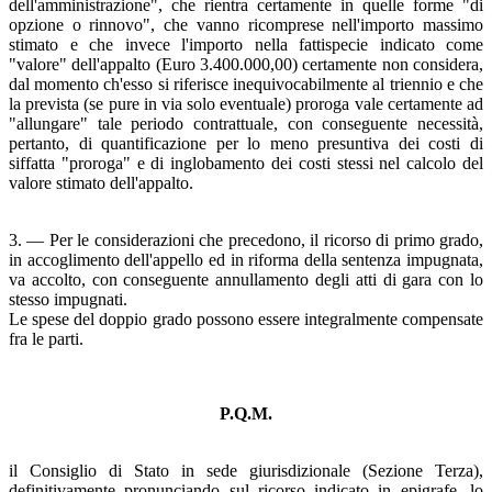
dell'amministrazione", che rientra certamente in quelle forme "di
opzione o rinnovo", che vanno ricomprese nell'importo massimo
stimato e che invece l'importo nella fattispecie indicato come
"valore" dell'appalto (Euro 3.400.000,00) certamente non considera,
dal momento ch'esso si riferisce inequivocabilmente al triennio e che
la prevista (se pure in via solo eventuale) proroga vale certamente ad
"allungare" tale periodo contrattuale, con conseguente necessità,
pertanto, di quantificazione per lo meno presuntiva dei costi di
siffatta "proroga" e di inglobamento dei costi stessi nel calcolo del
valore stimato dell'appalto.
3. — Per le considerazioni che precedono, il ricorso di primo grado,
in accoglimento dell'appello ed in riforma della sentenza impugnata,
va accolto, con conseguente annullamento degli atti di gara con lo
stesso impugnati.
Le spese del doppio grado possono essere integralmente compensate
fra le parti.
P.Q.M.
il Consiglio di Stato in sede giurisdizionale (Sezione Terza),
definitivamente pronunciando sul ricorso indicato in epigrafe, lo