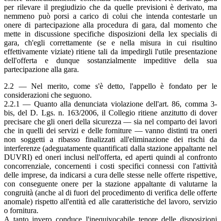
per rilevare il pregiudizio che da quelle previsioni è derivato, ma
nemmeno può porsi a carico di colui che intenda contestarle un
onere di partecipazione alla procedura di gara, dal momento che
mette in discussione specifiche disposizioni della lex specialis di
gara, ch'egli correttamente (se e nella misura in cui risultino
effettivamente viziate) ritiene tali da impedirgli l'utile presentazione
dell'offerta e dunque sostanzialmente impeditive della sua
partecipazione alla gara.
2.2 — Nel merito, come s'è detto, l'appello è fondato per le
considerazioni che seguono.
2.2.1 — Quanto alla denunciata violazione dell'art. 86, comma 3-
bis, del D. Lgs. n. 163/2006, il Collegio ritiene anzitutto di dover
precisare che gli oneri della sicurezza — sia nel comparto dei lavori
che in quelli dei servizi e delle forniture — vanno distinti tra oneri
non soggetti a ribasso finalizzati all'eliminazione dei rischi da
interferenze (adeguatamente quantificati dalla stazione appaltante nel
DUVRI) ed oneri inclusi nell'offerta, ed aperti quindi al confronto
concorrenziale, concernenti i costi specifici connessi con l'attività
delle imprese, da indicarsi a cura delle stesse nelle offerte rispettive,
con conseguente onere per la stazione appaltante di valutarne la
congruità (anche al di fuori del procedimento di verifica delle offerte
anomale) rispetto all'entità ed alle caratteristiche del lavoro, servizio
o fornitura.
A tanto invero conduce l'inequivocabile tenore delle disposizioni