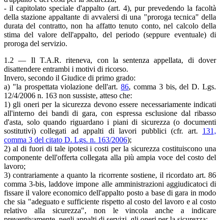
- il capitolato speciale d'appalto (art. 4), pur prevedendo la facoltà
della stazione appaltante di avvalersi di una "proroga tecnica" della
durata del contratto, non ha affatto tenuto conto, nel calcolo della
stima del valore dell'appalto, del periodo (seppure eventuale) di
proroga del servizio.
1.2 — Il T.A.R. riteneva, con la sentenza appellata, di dover
disattendere entrambi i motivi di ricorso.
Invero, secondo il Giudice di primo grado:
a) "la prospettata violazione dell'art.
86
, comma 3 bis, del D. Lgs.
12/4/2006 n. 163 non sussiste, atteso che:
1) gli oneri per la sicurezza devono essere necessariamente indicati
all'interno dei bandi di gara, con espressa esclusione dal ribasso
d'asta, solo quando riguardano i piani di sicurezza (o documenti
sostitutivi) collegati ad appalti di lavori pubblici (cfr. art.
131,
comma 3 del citato D. Lgs. n. 163/2006
);
2) al di fuori di tale ipotesi i costi per la sicurezza costituiscono una
componente dell'offerta collegata alla più ampia voce del costo del
lavoro;
3) contrariamente a quanto la ricorrente sostiene, il ricordato art. 86
comma 3-bis, laddove impone alle amministrazioni aggiudicatoci di
fissare il valore economico dell'appalto posto a base di gara in modo
che sia "adeguato e sufficiente rispetto al costo del lavoro e al costo
relativo alla sicurezza", non le vincola anche a indicare
preventivamente, negli appalti di servizi, gli oneri per la sicurezza;