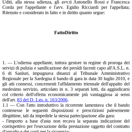
Uditi, alla stessa udienza, gli avv.ti Antonello Rossi e Francesca
Corda per l'appellante e l'avv. Egidio Ricciardi per l'appellata;
Ritenuto e considerato in fatto e in diritto quanto segue:
FattoDiritto
1. — L'odierna appellante, tuttora gestore in regime di proroga dei
servizi di pulizia e sanificazione dei presìdi facenti capo all'A.S.L. n.
6 di Sanluri, impugnava dinanzi al Tribunale Amministrativo
Regionale per la Sardegna il bando di gara in data 30 luglio 2010, e
gli atti connessi, concernenti l'affidamento triennale dell'appalto del
medesimo servizio, articolato in n. 3 separati lotti, da aggiudicarsi
col criterio dell'offerta economicamente più vantaggiosa ai sensi
dell'art.
83 del D. Lgs. n. 163/2006
.
1.1 — Con l'atto introduttivo la ricorrente lamentava che il bando
contenesse le seguenti disposizioni e prescrizioni palesemente
illegittime, tali da impedirle la stessa partecipazione alla gara:
- l'importo a base d'asta non recava la separata indicazione del
corrispettivo per l'esecuzione della prestazione oggetto del contratto
d'appalto e dei costi per la sicurezza;