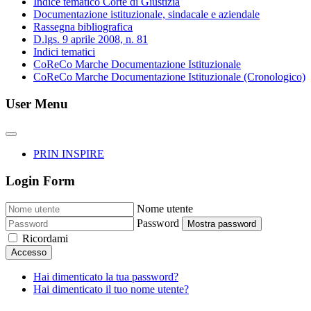
Indice tematico Corte di Giustizia
Documentazione istituzionale, sindacale e aziendale
Rassegna bibliografica
D.lgs. 9 aprile 2008, n. 81
Indici tematici
CoReCo Marche Documentazione Istituzionale
CoReCo Marche Documentazione Istituzionale (Cronologico)
User Menu
PRIN INSPIRE
Login Form
Nome utente
Password
Mostra password
Ricordami
Accesso
Hai dimenticato la tua password?
Hai dimenticato il tuo nome utente?