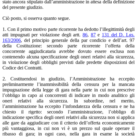
stato ancora stipulato dall’amministrazione in attesa della definizione
del presente giudizio.
Ciò posto, si osserva quanto segue.
1. Con il primo motivo parte ricorrente ha dedotto l’illegittimità degli
atti impugnati per violazione degli artt.
86
,
87
e
131 del D. Lgs.
163/2006
, del principio generale della par condicio e dell’art. 97
della Costituzione: secondo parte ricorrente l’offerta della
concorrente aggiudicataria avrebbe dovuto essere esclusa non
contenendo alcuna specificazione degli oneri relativi alla sicurezza,
in violazione degli obblighi previsti dalle predette disposizioni del
Codice dei Contratti.
2. Costituendosi in giudizio, l’Amministrazione ha eccepito
preliminarmente l’inammissibilità della censura per la mancata
impugnazione della legge di gara nella parte in cui non prescrive
l’obbligo in capo ai concorrenti di indicare in modo analitico gli
oneri relativi alla sicurezza. In subordine, nel merito,
l’amministrazione ha eccepito l’infondatezza della censura e ne ha
chiesto il rigetto: secondo l’amministrazione, l’obbligo di
indicazione specifica degli oneri relativi alla sicurezza non si applica
alle gare da aggiudicare con il criterio dell’offerta economicamente
più vantaggiosa, in cui non vi è un prezzo sul quale operare il
ribasso di gara; in ogni caso, nella gara in esame la società