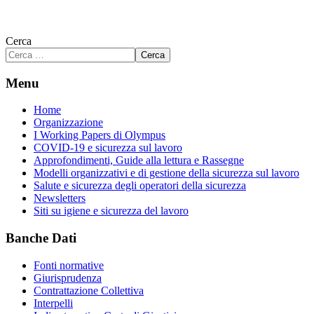
Cerca
Cerca
Menu
Home
Organizzazione
I Working Papers di Olympus
COVID-19 e sicurezza sul lavoro
Approfondimenti, Guide alla lettura e Rassegne
Modelli organizzativi e di gestione della sicurezza sul lavoro
Salute e sicurezza degli operatori della sicurezza
Newsletters
Siti su igiene e sicurezza del lavoro
Banche Dati
Fonti normative
Giurisprudenza
Contrattazione Collettiva
Interpelli