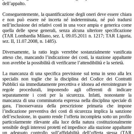
dell’appalto.
Conseguentemente, la quantificazione degli oneri deve essere chiara
e non può essere né incerta né indeterminata, né può tradursi
nell’inclusione dei relativi costi in una voce ampia e generica come
quella delle spese generali, senza alcuna ulteriore specificazione
(TAR Lombardia Milano, sez. I, 09.05.2011 n. 1217; TAR Liguria,
sez. II, 11.07.2008, n. 1485).
Diversamente, la ratio legis verrebbe sostanzialmente vanificata
atteso che, mancando l’indicazione dei costi, la stazione appaltante
non avrebbe la possibilità di verificarne l’attendibilità e la serietà.
La mancanza di una specifica previsione sul tema in seno alla lex
specialis non toglie che la disciplina del Codice dei Contratti
Pubblici sia immediatamente precettiva e idonea ad eterointegrare le
regole procedurali, imponendo agli offerenti di indicare
separatamente i costi per la sicurezza. Infatti, nonostante la
mancanza di una comminatoria espressa nella disciplina speciale di
gara, l’inosservanza della prescrizione primaria che impone
l’indicazione preventiva dei costi di sicurezza implica la sanzione
dell’esclusione, in quanto rende l’offerta incompleta sotto un profilo
particolarmente rilevante alla luce della natura costituzionalmente
sensibile degli interessi protetti ed impedisce alla stazione appaltante
un adeguato controllo sull’affidabilità dell’offerta stessa (TAR