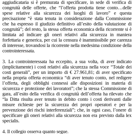
aggiudicataria si è premurata di specificare, in sede di verifica di
congruità delle offerte, che “l’offerta prodotta tiene conto…delle
spese relative alla sicurezza dei luoghi di lavoro” e questa
precisazione “è stata tenuta in considerazione dalla Commissione
che ha espresso il giudizio definitivo all’esito della valutazione di
congruità”; del resto, la stessa offerta economica della ricorrente si è
limitata ad indicare gli oneri relativi alla sicurezza in maniera
forfettaria e generica, per cui la censura è inammissibile per carenza
di interesse, trovandosi la ricorrente nella medesima condizione della
controinteressata.
3. La controinteressata ha eccepito, a sua volta, di aver indicato
(implicitamente) i costi relativi alla sicurezza nella voce “Totale dei
costi generali”, per un importo di € 27.961,81; di aver specificato
nella propria offerta economica “di aver tenuto conto, nel redigere
l’offerta, degli obblighi connessi alle disposizioni in materia di
sicurezza e protezione dei lavoratori”; che la stessa Commissione di
gara, all’esito della verifica di congruità dell’offerta ha rilevato che
“la Ditta risulta aver tenuto in debito conto i costi derivanti dalle
misure richieste per la sicurezza dei propri operatori e per la
prevenzione dei rischi interferenziali”; che, in ogni caso, l’onere di
specificare gli oneri relativi alla sicurezza non era previsto dalla lex
specialis.
4. Il collegio osserva quanto segue.