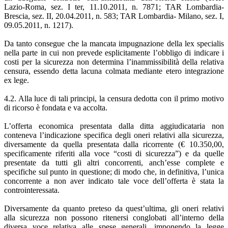
Lazio-Roma, sez. I ter, 11.10.2011, n. 7871; TAR Lombardia-
Brescia, sez. II, 20.04.2011, n. 583; TAR Lombardia- Milano, sez. I,
09.05.2011, n. 1217).
Da tanto consegue che la mancata impugnazione della lex specialis
nella parte in cui non prevede esplicitamente l’obbligo di indicare i
costi per la sicurezza non determina l’inammissibilità della relativa
censura, essendo detta lacuna colmata mediante etero integrazione
ex lege.
4.2. Alla luce di tali principi, la censura dedotta con il primo motivo
di ricorso è fondata e va accolta.
L’offerta economica presentata dalla ditta aggiudicataria non
conteneva l’indicazione specifica degli oneri relativi alla sicurezza,
diversamente da quella presentata dalla ricorrente (€ 10.350,00,
specificamente riferiti alla voce “costi di sicurezza”) e da quelle
presentate da tutti gli altri concorrenti, anch’esse complete e
specifiche sul punto in questione; di modo che, in definitiva, l’unica
concorrente a non aver indicato tale voce dell’offerta è stata la
controinteressata.
Diversamente da quanto preteso da quest’ultima, gli oneri relativi
alla sicurezza non possono ritenersi conglobati all’interno della
diversa voce relativa alle spese generali, imponendo la legge