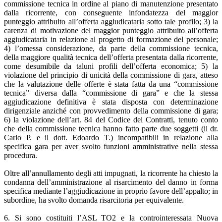
commissione tecnica in ordine al piano di manutenzione presentato
dalla ricorrente, con conseguente infondatezza del maggior
punteggio attribuito all’offerta aggiudicataria sotto tale profilo; 3) la
carenza di motivazione del maggior punteggio attribuito all’offerta
aggiudicataria in relazione al progetto di formazione del personale;
4) l’omessa considerazione, da parte della commissione tecnica,
della maggiore qualità tecnica dell’offerta presentata dalla ricorrente,
come desumibile da taluni profili dell’offerta economica; 5) la
violazione del principio di unicità della commissione di gara, atteso
che la valutazione delle offerte è stata fatta da una “commissione
tecnica” diversa dalla “commissione di gara” e che la stessa
aggiudicazione definitiva è stata disposta con determinazione
dirigenziale anziché con provvedimento della commissione di gara;
6) la violazione dell’art. 84 del Codice dei Contratti, tenuto conto
che della commissione tecnica hanno fatto parte due soggetti (il dr.
Carlo P. e il dott. Edoardo T.) incompatibili in relazione alla
specifica gara per aver svolto funzioni amministrative nella stessa
procedura.
Oltre all’annullamento degli atti impugnati, la ricorrente ha chiesto la
condanna dell’amministrazione al risarcimento del danno in forma
specifica mediante l’aggiudicazione in proprio favore dell’appalto; in
subordine, ha svolto domanda risarcitoria per equivalente.
6. Si sono costituiti l’ASL TO2 e la controinteressata Nuova