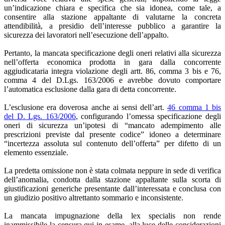
un’indicazione chiara e specifica che sia idonea, come tale, a
consentire alla stazione appaltante di valutarne la concreta
attendibilità, a presidio dell’interesse pubblico a garantire la
sicurezza dei lavoratori nell’esecuzione dell’appalto.
Pertanto, la mancata specificazione degli oneri relativi alla sicurezza
nell’offerta economica prodotta in gara dalla concorrente
aggiudicataria integra violazione degli artt. 86, comma 3 bis e 76,
comma 4 del D.Lgs. 163/2006 e avrebbe dovuto comportare
l’automatica esclusione dalla gara di detta concorrente.
L’esclusione era doverosa anche ai sensi dell’art.
46 comma 1 bis
del D. Lgs. 163/2006
, configurando l’omessa specificazione degli
oneri di sicurezza un’ipotesi di “mancato adempimento alle
prescrizioni previste dal presente codice” idoneo a determinare
“incertezza assoluta sul contenuto dell’offerta” per difetto di un
elemento essenziale.
La predetta omissione non è stata colmata neppure in sede di verifica
dell’anomalia, condotta dalla stazione appaltante sulla scorta di
giustificazioni generiche presentante dall’interessata e conclusa con
un giudizio positivo altrettanto sommario e inconsistente.
La mancata impugnazione della lex specialis non rende
inammissibile la censura qui in esame, alla luce delle considerazioni